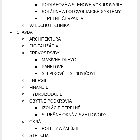
PODLAHOVÉ A STENOVÉ VYKUROVANIE
SOLÁRNE A FOTOVOLTAICKÉ SYSTÉMY
TEPELNÉ ČERPADLÁ
VZDUCHOTECHNIKA
STAVBA
ARCHITEKTÚRA
DIGITALIZÁCIA
DREVOSTAVBY
MASÍVNE DREVO
PANELOVÉ
STLPIKOVÉ – SENDVIČOVÉ
ENERGIE
FINANCIE
HYDROIZOLÁCIE
OBYTNÉ PODKROVIA
IZOLÁCIE TEPELNÉ
STREŠNÉ OKNÁ A SVETLOVODY
OKNÁ
ROLETY A ŽALÚZIE
STRECHA