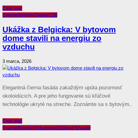
Čítať viac
Energie
Novinky
Stavba
TZB
Ukážka z Belgicka: V bytovom
dome stavili na energiu zo
vzduchu
3 marca, 2026
Elegantná čierna fasáda zakaždým upúta pozornosť
okoloidúcich. A pre jeho fungovanie sú kľúčové
technológie ukryté na streche. Zoznámte sa s bytovým..
Čítať viac
Energie
Novinky
Vykurovanie
Zdravé bývanie