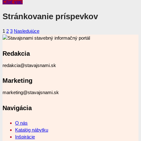
Čítať viac
Stránkovanie príspevkov
1
2
3
Nasledujúce
Redakcia
redakcia@stavajsnami.sk
Marketing
marketing@stavajsnami.sk
Navigácia
O nás
Katalóg nábytku
Inšpirácie