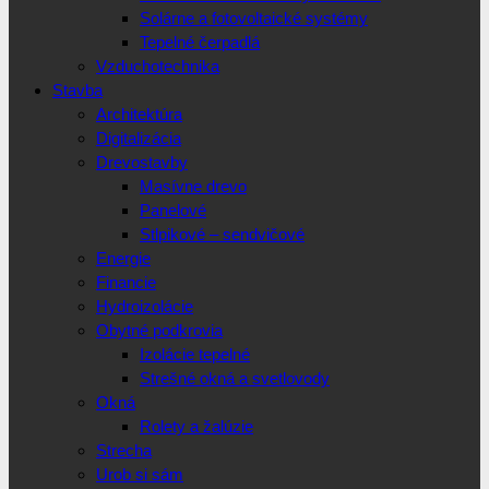
Solárne a fotovoltaické systémy
Tepelné čerpadlá
Vzduchotechnika
Stavba
Architektúra
Digitalizácia
Drevostavby
Masívne drevo
Panelové
Stlpikové – sendvičové
Energie
Financie
Hydroizolácie
Obytné podkrovia
Izolácie tepelné
Strešné okná a svetlovody
Okná
Rolety a žalúzie
Strecha
Urob si sám