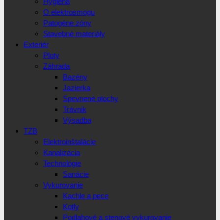
Hygiena
O elektrosmogu
Patogéne zóny
Stavebné materiály
Exteriér
Ploty
Záhrada
Bazény
Jazierka
Spevnené plochy
Trávnik
Výsadba
TZB
Elektroinštalácie
Kanalizácia
Technológie
Sanácie
Vykurovanie
Kachle a pece
Kotly
Podlahové a stenové vykurovanie