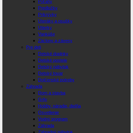
Poťahy
Predložky
Prikrývky
Uteráky a osušky
Utierky
Vankúše
Záclony a závesy
Pre deti
Detské doplnky
Detské postele
Detský nábytok
Detský tovar
Dojčenské potreby
Záhrada
Dom a stavba
Grily
Hobby, náradie, dielňa
Osvetlenie
Vodný program
Záhrada
Záhradný nábytok