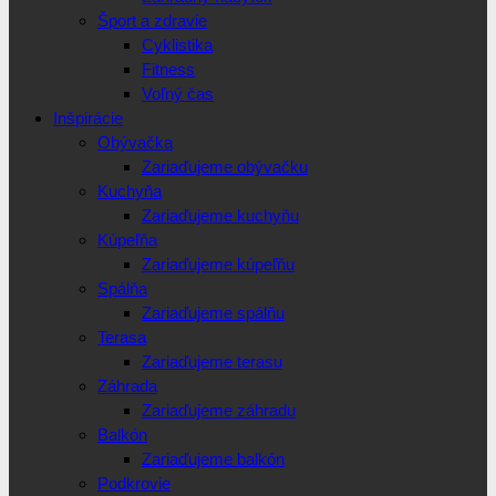
Šport a zdravie
Cyklistika
Fitness
Voľný čas
Inšpirácie
Obývačka
Zariaďujeme obývačku
Kuchyňa
Zariaďujeme kuchyňu
Kúpeľňa
Zariaďujeme kúpeľňu
Spálňa
Zariaďujeme spálňu
Terasa
Zariaďujeme terasu
Záhrada
Zariaďujeme záhradu
Balkón
Zariaďujeme balkón
Podkrovie