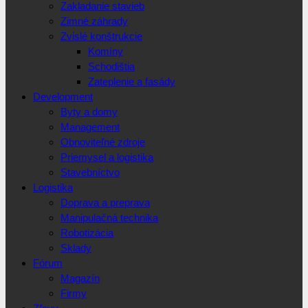
Zakladanie stavieb
Zimné záhrady
Zvislé konštrukcie
Komíny
Schodištia
Zateplenie a fasády
Development
Byty a domy
Management
Obnoviteľné zdroje
Priemysel a logistika
Stavebníctvo
Logistika
Doprava a preprava
Manipulačná technika
Robotizácia
Sklady
Fórum
Magazín
Firmy