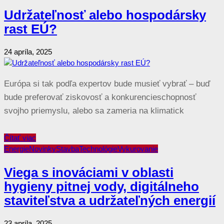
Udržateľnosť alebo hospodársky
rast EÚ?
24 apríla, 2025
Európa si tak podľa expertov bude musieť vybrať – buď
bude preferovať ziskovosť a konkurencieschopnosť
svojho priemyslu, alebo sa zameria na klimatick
Čítať viac
Energie
Novinky
Stavba
Technológie
Vykurovanie
Viega s inováciami v oblasti
hygieny pitnej vody, digitálneho
staviteľstva a udržateľných energií
23 apríla, 2025