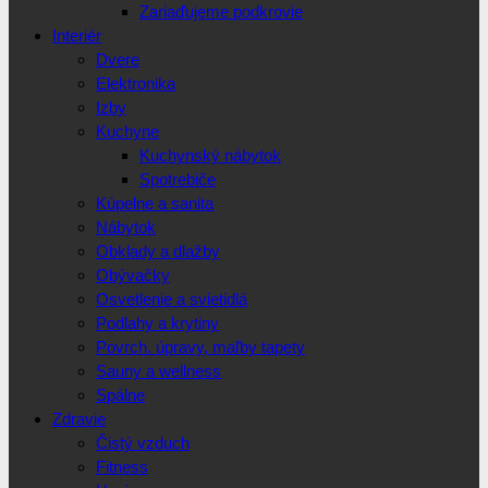
Zariaďujeme podkrovie
Interiér
Dvere
Elektronika
Izby
Kuchyne
Kuchynský nábytok
Spotrebiče
Kúpelne a sanita
Nábytok
Obklady a dlažby
Obývačky
Osvetlenie a svietidlá
Podlahy a krytiny
Povrch. úpravy, maľby tapety
Sauny a wellness
Spálne
Zdravie
Čistý vzduch
Fitness