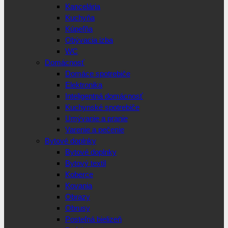
Kancelária
Kuchyňa
Kúpeľňa
Obývacia izba
WC
Domácnosť
Domáce spotrebiče
Elektronika
Inteligentná domácnosť
Kuchynské spotrebiče
Umývanie a pranie
Varenie a pečenie
Bytové doplnky
Bytové doplnky
Bytový textil
Koberce
Kovania
Obrazy
Obrusy
Posteľná bielizeň