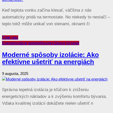
Keď teplota vonku začína klesať, väčšina z nás
automaticky pridá na termostate. No niekedy to nestačí –
teplo totiž môže unikať von stenami, oknami či
Čítať viac
Energie
Izolácie tepelné
Novinky
Zdravé bývanie
Moderné spôsoby izolácie: Ako
efektívne ušetriť na energiách
9 augusta, 2025
Správna tepelná izolácia je kľúčom k zníženiu
energetických nákladov a k zvýšeniu komfortu bývania.
Vďaka kvalitnej izolácii dokážete nielen ušetriť n