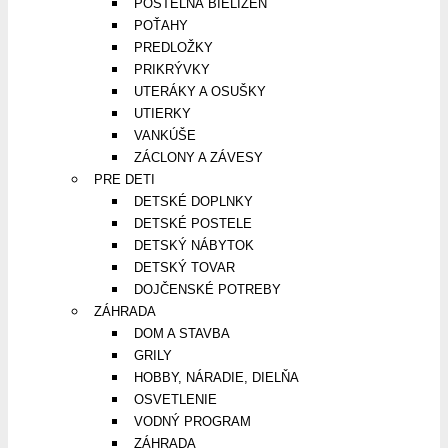
POSTEĽNÁ BIELIZEŇ
POŤAHY
PREDLOŽKY
PRIKRÝVKY
UTERÁKY A OSUŠKY
UTIERKY
VANKÚŠE
ZÁCLONY A ZÁVESY
PRE DETI
DETSKÉ DOPLNKY
DETSKÉ POSTELE
DETSKÝ NÁBYTOK
DETSKÝ TOVAR
DOJČENSKÉ POTREBY
ZÁHRADA
DOM A STAVBA
GRILY
HOBBY, NÁRADIE, DIELŇA
OSVETLENIE
VODNÝ PROGRAM
ZÁHRADA