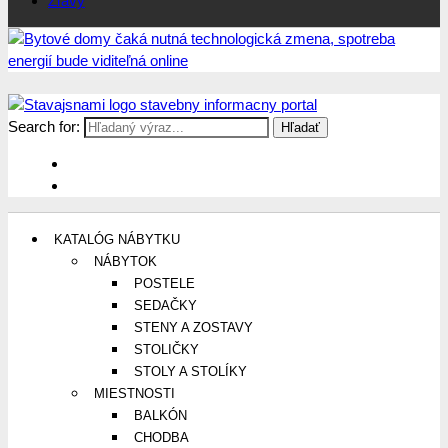
Zľavy
Search for:
Stavajsnami.sk
Stavebníctvo, stavby, byty, domy a všetko o nich
KATALÓG NÁBYTKU
NÁBYTOK
POSTELE
SEDAČKY
STENY A ZOSTAVY
STOLIČKY
STOLY A STOLÍKY
MIESTNOSTI
BALKÓN
CHODBA