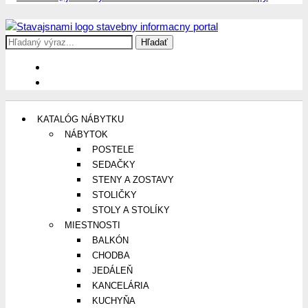
Search
Stavajsnami.sk
Stavebníctvo, stavby, byty, domy a všetko o nich
for:
KATALÓG NÁBYTKU
NÁBYTOK
POSTELE
SEDAČKY
STENY A ZOSTAVY
STOLIČKY
STOLY A STOLÍKY
MIESTNOSTI
BALKÓN
CHODBA
JEDÁLEŇ
KANCELÁRIA
KUCHYŇA