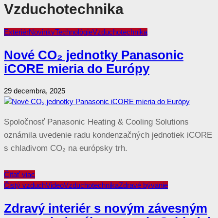
Vzduchotechnika
Exteriér
Novinky
Technológie
Vzduchotechnika
Nové CO₂ jednotky Panasonic
iCORE mieria do Európy
29 decembra, 2025
Spoločnosť Panasonic Heating & Cooling Solutions
oznámila uvedenie radu kondenzačných jednotiek iCORE
s chladivom CO₂ na európsky trh.
Čítať viac
Čistý vzduch
Video
Vzduchotechnika
Zdravé bývanie
Zdravý interiér s novým závesným