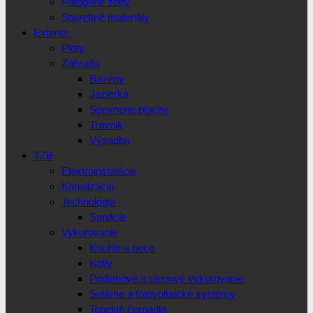
Patogéne zóny
Stavebné materiály
Exteriér
Ploty
Záhrada
Bazény
Jazierka
Spevnené plochy
Trávnik
Výsadba
TZB
Elektroinštalácie
Kanalizácia
Technológie
Sanácie
Vykurovanie
Kachle a pece
Kotly
Podlahové a stenové vykurovanie
Solárne a fotovoltaické systémy
Tepelné čerpadlá