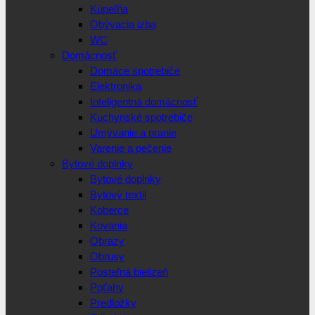
Kúpeľňa
Obývacia izba
WC
Domácnosť
Domáce spotrebiče
Elektronika
Inteligentná domácnosť
Kuchynské spotrebiče
Umývanie a pranie
Varenie a pečenie
Bytové doplnky
Bytové doplnky
Bytový textil
Koberce
Kovania
Obrazy
Obrusy
Posteľná bielizeň
Poťahy
Predložky