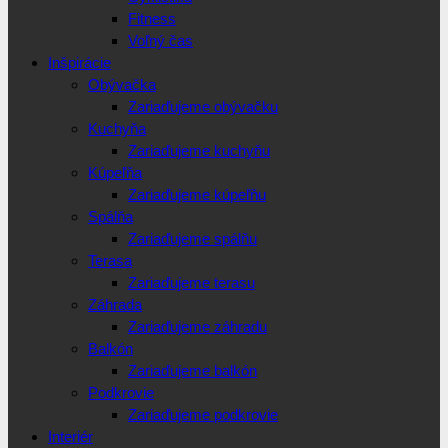
Fitness
Voľný čas
Inšpirácie
Obývačka
Zariaďujeme obývačku
Kuchyňa
Zariaďujeme kuchyňu
Kúpeľňa
Zariaďujeme kúpeľňu
Spálňa
Zariaďujeme spálňu
Terasa
Zariaďujeme terasu
Záhrada
Zariaďujeme záhradu
Balkón
Zariaďujeme balkón
Podkrovie
Zariaďujeme podkrovie
Interiér