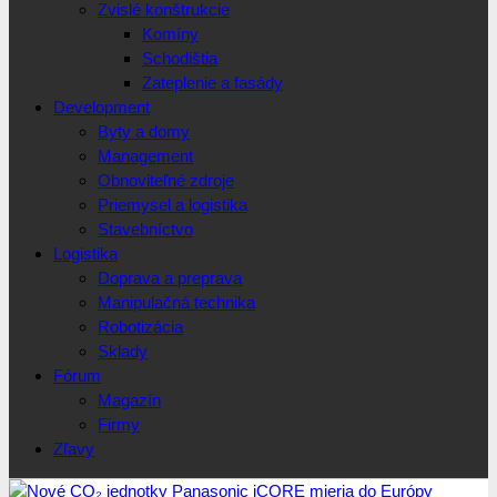
Zvislé konštrukcie
Komíny
Schodištia
Zateplenie a fasády
Development
Byty a domy
Management
Obnoviteľné zdroje
Priemysel a logistika
Stavebníctvo
Logistika
Doprava a preprava
Manipulačná technika
Robotizácia
Sklady
Fórum
Magazín
Firmy
Zľavy