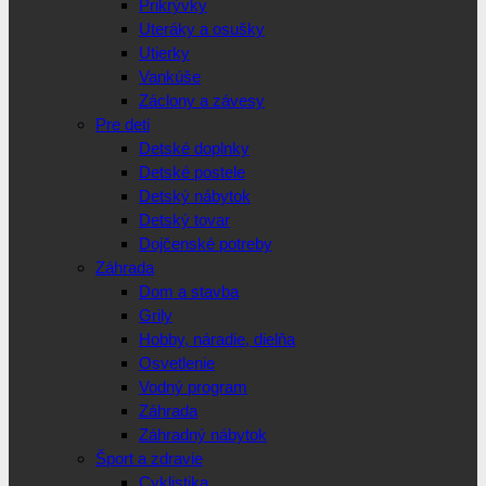
Prikrývky
Uteráky a osušky
Utierky
Vankúše
Záclony a závesy
Pre deti
Detské doplnky
Detské postele
Detský nábytok
Detský tovar
Dojčenské potreby
Záhrada
Dom a stavba
Grily
Hobby, náradie, dielňa
Osvetlenie
Vodný program
Záhrada
Záhradný nábytok
Šport a zdravie
Cyklistika