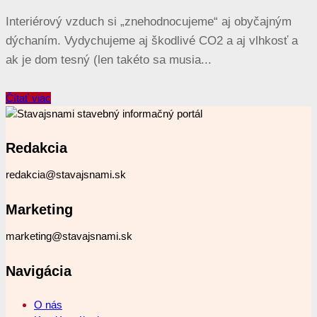
Interiérový vzduch si „znehodnocujeme“ aj obyčajným
dýchaním. Vydychujeme aj škodlivé CO2 a aj vlhkosť a
ak je dom tesný (len takéto sa musia...
Čítať viac
Redakcia
redakcia@stavajsnami.sk
Marketing
marketing@stavajsnami.sk
Navigácia
O nás