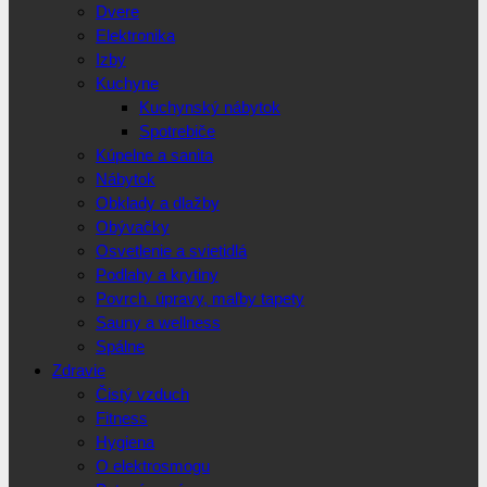
Dvere
Elektronika
Izby
Kuchyne
Kuchynský nábytok
Spotrebiče
Kúpelne a sanita
Nábytok
Obklady a dlažby
Obývačky
Osvetlenie a svietidlá
Podlahy a krytiny
Povrch. úpravy, maľby tapety
Sauny a wellness
Spálne
Zdravie
Čistý vzduch
Fitness
Hygiena
O elektrosmogu