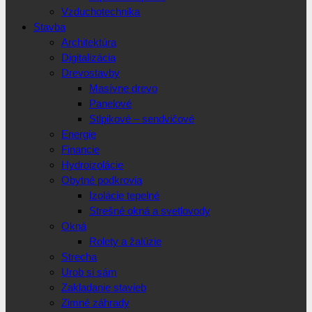
Vzduchotechnika
Stavba
Architektúra
Digitalizácia
Drevostavby
Masívne drevo
Panelové
Stlpikové – sendvičové
Energie
Financie
Hydroizolácie
Obytné podkrovia
Izolácie tepelné
Strešné okná a svetlovody
Okná
Rolety a žalúzie
Strecha
Urob si sám
Zakladanie stavieb
Zimné záhrady