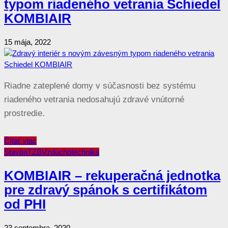
typom riadeného vetrania Schiedel
KOMBIAIR
15 mája, 2022
Riadne zateplené domy v súčasnosti bez systému
riadeného vetrania nedosahujú zdravé vnútorné
prostredie.
Čítať viac
Stavba
TZB
Vzduchotechnika
KOMBIAIR – rekuperačná jednotka
pre zdravý spánok s certifikátom
od PHI
23 septembra, 2020