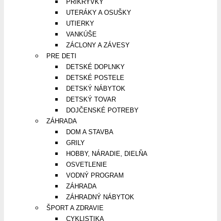
PRIKRÝVKY
UTERÁKY A OSUŠKY
UTIERKY
VANKÚŠE
ZÁCLONY A ZÁVESY
PRE DETI
DETSKÉ DOPLNKY
DETSKÉ POSTELE
DETSKÝ NÁBYTOK
DETSKÝ TOVAR
DOJČENSKÉ POTREBY
ZÁHRADA
DOM A STAVBA
GRILY
HOBBY, NÁRADIE, DIELŇA
OSVETLENIE
VODNÝ PROGRAM
ZÁHRADA
ZÁHRADNÝ NÁBYTOK
ŠPORT A ZDRAVIE
CYKLISTIKA