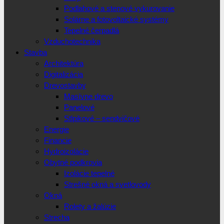
Podlahové a stenové vykurovanie
Solárne a fotovoltaické systémy
Tepelné čerpadlá
Vzduchotechnika
Stavba
Architektúra
Digitalizácia
Drevostavby
Masívne drevo
Panelové
Stlpikové – sendvičové
Energie
Financie
Hydroizolácie
Obytné podkrovia
Izolácie tepelné
Strešné okná a svetlovody
Okná
Rolety a žalúzie
Strecha