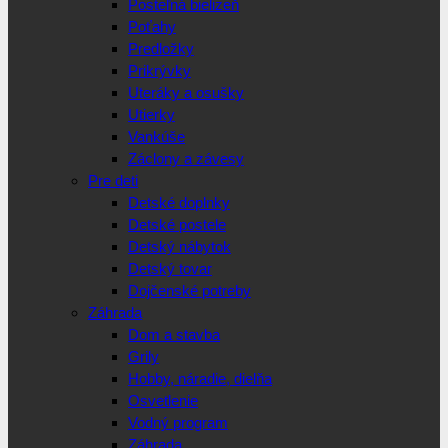
Posteľná bielizeň
Poťahy
Predložky
Prikrývky
Uteráky a osušky
Utierky
Vankúše
Záclony a závesy
Pre deti
Detské doplnky
Detské postele
Detský nábytok
Detský tovar
Dojčenské potreby
Záhrada
Dom a stavba
Grily
Hobby, náradie, dielňa
Osvetlenie
Vodný program
Záhrada