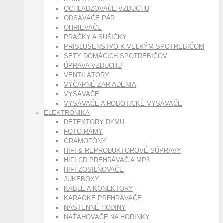
OCHLADZOVAČE VZDUCHU
ODSÁVAČE PÁR
OHRIEVAČE
PRÁČKY A SUŠIČKY
PRÍSLUŠENSTVO K VEĽKÝM SPOTREBIČOM
SETY DOMÁCICH SPOTREBIČOV
ÚPRAVA VZDUCHU
VENTILÁTORY
VÝČAPNÉ ZARIADENIA
VYSÁVAČE
VYSÁVAČE A ROBOTICKÉ VYSÁVAČE
ELEKTRONIKA
DETEKTORY DYMU
FOTO RÁMY
GRAMOFÓNY
HIFI & REPRODUKTOROVÉ SÚPRAVY
HIFI CD PREHRÁVAČ A MP3
HIFI ZOSILŇOVAČE
JUKEBOXY
KÁBLE A KONEKTORY
KARAOKE PREHRÁVAČE
NÁSTENNÉ HODINY
NAŤAHOVAČE NA HODINKY