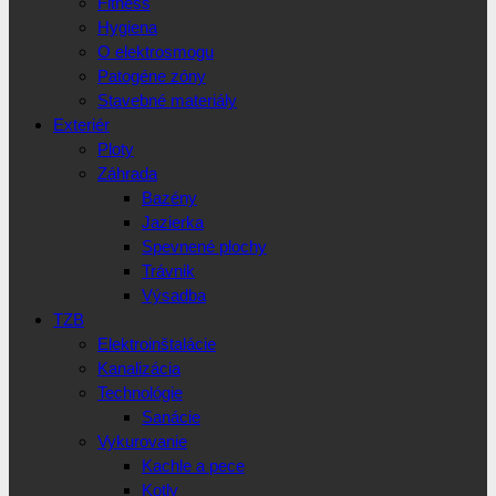
Fitness
Hygiena
O elektrosmogu
Patogéne zóny
Stavebné materiály
Exteriér
Ploty
Záhrada
Bazény
Jazierka
Spevnené plochy
Trávnik
Výsadba
TZB
Elektroinštalácie
Kanalizácia
Technológie
Sanácie
Vykurovanie
Kachle a pece
Kotly