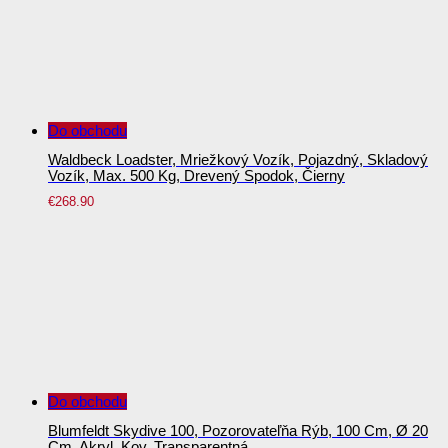
Do obchodu
Waldbeck Loadster, Mriežkový Vozík, Pojazdný, Skladový
Vozík, Max. 500 Kg, Drevený Spodok, Čierny
€
268.90
Do obchodu
Blumfeldt Skydive 100, Pozorovateľňa Rýb, 100 Cm, Ø 20
Cm, Akryl, Kov, Transparentná