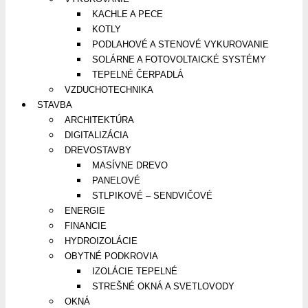
KACHLE A PECE
KOTLY
PODLAHOVÉ A STENOVÉ VYKUROVANIE
SOLÁRNE A FOTOVOLTAICKÉ SYSTÉMY
TEPELNÉ ČERPADLÁ
VZDUCHOTECHNIKA
STAVBA
ARCHITEKTÚRA
DIGITALIZÁCIA
DREVOSTAVBY
MASÍVNE DREVO
PANELOVÉ
STLPIKOVÉ – SENDVIČOVÉ
ENERGIE
FINANCIE
HYDROIZOLÁCIE
OBYTNÉ PODKROVIA
IZOLÁCIE TEPELNÉ
STREŠNÉ OKNÁ A SVETLOVODY
OKNÁ