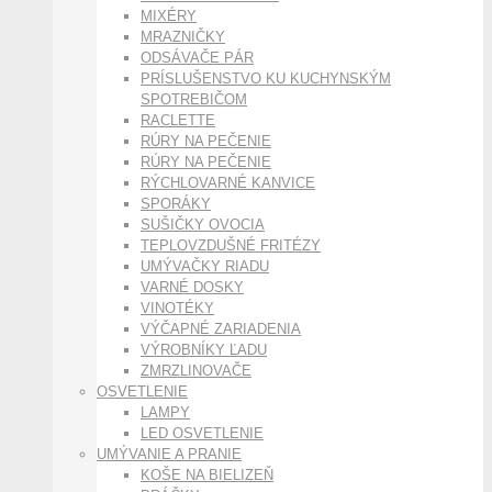
MIXÉRY
MRAZNIČKY
ODSÁVAČE PÁR
PRÍSLUŠENSTVO KU KUCHYNSKÝM
SPOTREBIČOM
RACLETTE
RÚRY NA PEČENIE
RÚRY NA PEČENIE
RÝCHLOVARNÉ KANVICE
SPORÁKY
SUŠIČKY OVOCIA
TEPLOVZDUŠNÉ FRITÉZY
UMÝVAČKY RIADU
VARNÉ DOSKY
VINOTÉKY
VÝČAPNÉ ZARIADENIA
VÝROBNÍKY ĽADU
ZMRZLINOVAČE
OSVETLENIE
LAMPY
LED OSVETLENIE
UMÝVANIE A PRANIE
KOŠE NA BIELIZEŇ