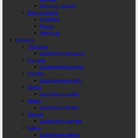
Záhradný nábytok
Šport a zdravie
Cyklistika
Fitness
Voľný čas
Inšpirácie
Obývačka
Zariaďujeme obývačku
Kuchyňa
Zariaďujeme kuchyňu
Kúpeľňa
Zariaďujeme kúpeľňu
Spálňa
Zariaďujeme spálňu
Terasa
Zariaďujeme terasu
Záhrada
Zariaďujeme záhradu
Balkón
Zariaďujeme balkón