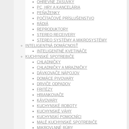
OHREVNÉ ZÁSUVKY
PC, HRY A KANCELÁRIA
PEŇAŽENKY
POČÍTAČOVÉ PRÍSLUŠENSTVO
RÁDIÁ
REPRODUKTORY
STEREO RECEIVERY
STEREO SYSTÉMY A MIKROSYSTÉMY
INTELIGENTNÁ DOMÁCNOSŤ
INTELIGENTNÉ KVETINÁČE
KUCHYNSKÉ SPOTREBIČE
CHLADNIČKY
CHLADNIČKY A MRAZNIČKY
DÁVKOVAČE NÁPOJOV
DOMÁCE PIVOVARY
DRVIČE ODPADOV
FRITÉZY
HRIANKOVAČE
KÁVOVARY
KUCHYNSKÉ ROBOTY
KUCHYNSKÉ VÁHY
KUCHYNSKÍ POMOCNÍCI
MALÉ KUCHYNSKÉ SPOTREBIČE
MIKROVLNNÉ RÚRY