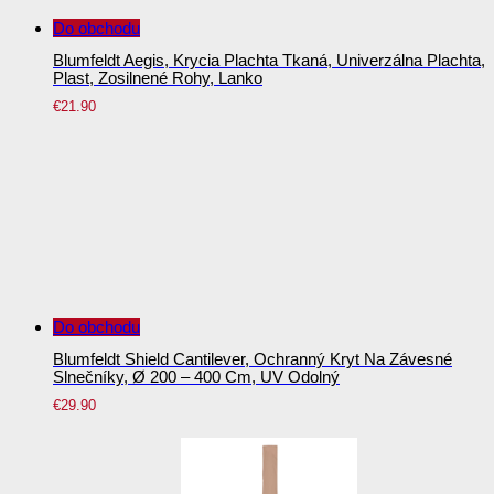
Do obchodu
Blumfeldt Aegis, Krycia Plachta Tkaná, Univerzálna Plachta,
Plast, Zosilnené Rohy, Lanko
€
21.90
Do obchodu
Blumfeldt Shield Cantilever, Ochranný Kryt Na Závesné
Slnečníky, Ø 200 – 400 Cm, UV Odolný
€
29.90