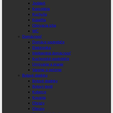
Jedáleň
Kancelária
Kuchyňa
Kúpeľňa
Obývacia izba
WC
Domácnosť
Domáce spotrebiče
Elektronika
Inteligentná domácnosť
Kuchynské spotrebiče
Umývanie a pranie
Varenie a pečenie
Bytové doplnky
Bytové doplnky
Bytový textil
Koberce
Kovania
Obrazy
Obrusy