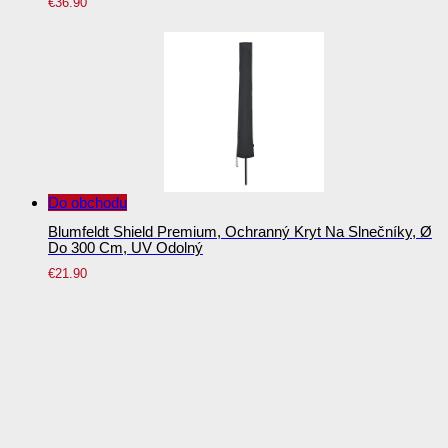
€
36.90
Do obchodu
Blumfeldt Shield Premium, Ochranný Kryt Na Slnečníky, Ø
Do 300 Cm, UV Odolný
€
21.90