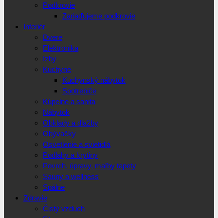
Podkrovie
Zariaďujeme podkrovie
Interiér
Dvere
Elektronika
Izby
Kuchyne
Kuchynský nábytok
Spotrebiče
Kúpelne a sanita
Nábytok
Obklady a dlažby
Obývačky
Osvetlenie a svietidlá
Podlahy a krytiny
Povrch. úpravy, maľby tapety
Sauny a wellness
Spálne
Zdravie
Čistý vzduch