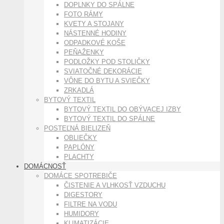
DOPLNKY DO SPÁLNE
FOTO RÁMY
KVETY A STOJANY
NÁSTENNÉ HODINY
ODPADKOVÉ KOŠE
PEŇAŽENKY
PODLOŽKY POD STOLIČKY
SVIATOČNÉ DEKORÁCIE
VÔNE DO BYTU A SVIEČKY
ZRKADLÁ
BYTOVÝ TEXTIL
BYTOVÝ TEXTIL DO OBÝVACEJ IZBY
BYTOVÝ TEXTIL DO SPÁLNE
POSTEĽNÁ BIELIZEŇ
OBLIEČKY
PAPLÓNY
PLACHTY
DOMÁCNOSŤ
DOMÁCE SPOTREBIČE
ČISTENIE A VLHKOSŤ VZDUCHU
DIGESTORY
FILTRE NA VODU
HUMIDORY
KLIMATIZÁCIE