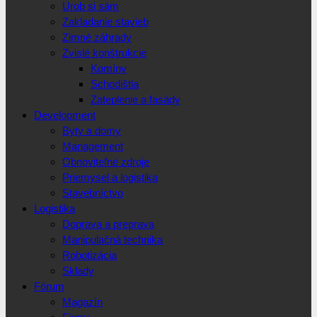
Urob si sám
Zakladanie stavieb
Zimné záhrady
Zvislé konštrukcie
Komíny
Schodištia
Zateplenie a fasády
Development
Byty a domy
Management
Obnoviteľné zdroje
Priemysel a logistika
Stavebníctvo
Logistika
Doprava a preprava
Manipulačná technika
Robotizácia
Sklady
Fórum
Magazín