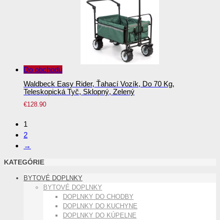
Do obchodu
Waldbeck Easy Rider, Ťahací Vozík, Do 70 Kg,
Teleskopická Tyč, Sklopný, Zelený
€
128.90
1
2
→
KATEGÓRIE
BYTOVÉ DOPLNKY
BYTOVÉ DOPLNKY
DOPLNKY DO CHODBY
DOPLNKY DO KUCHYNE
DOPLNKY DO KÚPELNE