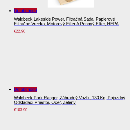
Do obchodu
Waldbeck Lakeside Power, Filtračná Sada, Papierové
Filtračné Vrecko, Motorový Filter A Penový Filter, HEPA
€
22.90
Do obchodu
Waldbeck Park Ranger, Záhradný Vozík, 130 Kg, Pojazdný,
Odkladací Priestor, Oceľ, Zelený
€
103.90