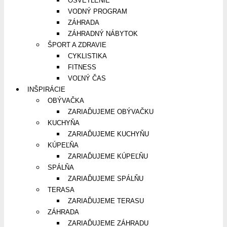
OSVETLENIE
VODNÝ PROGRAM
ZÁHRADA
ZÁHRADNÝ NÁBYTOK
ŠPORT A ZDRAVIE
CYKLISTIKA
FITNESS
VOĽNÝ ČAS
INŠPIRÁCIE
OBÝVAČKA
ZARIAĎUJEME OBÝVAČKU
KUCHYŇA
ZARIAĎUJEME KUCHYŇU
KÚPEĽŇA
ZARIAĎUJEME KÚPEĽŇU
SPÁLŇA
ZARIAĎUJEME SPÁLŇU
TERASA
ZARIAĎUJEME TERASU
ZÁHRADA
ZARIAĎUJEME ZÁHRADU