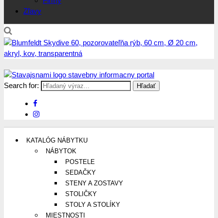
Firmy
Zľavy
Search for:
Stavajsnami.sk
Stavebníctvo, stavby, byty, domy a všetko o nich
KATALÓG NÁBYTKU
NÁBYTOK
POSTELE
SEDAČKY
STENY A ZOSTAVY
STOLIČKY
STOLY A STOLÍKY
MIESTNOSTI