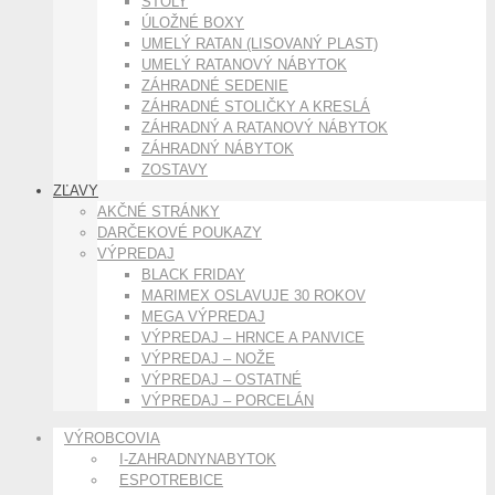
STOLY
ÚLOŽNÉ BOXY
UMELÝ RATAN (LISOVANÝ PLAST)
UMELÝ RATANOVÝ NÁBYTOK
ZÁHRADNÉ SEDENIE
ZÁHRADNÉ STOLIČKY A KRESLÁ
ZÁHRADNÝ A RATANOVÝ NÁBYTOK
ZÁHRADNÝ NÁBYTOK
ZOSTAVY
ZĽAVY
AKČNÉ STRÁNKY
DARČEKOVÉ POUKAZY
VÝPREDAJ
BLACK FRIDAY
MARIMEX OSLAVUJE 30 ROKOV
MEGA VÝPREDAJ
VÝPREDAJ – HRNCE A PANVICE
VÝPREDAJ – NOŽE
VÝPREDAJ – OSTATNÉ
VÝPREDAJ – PORCELÁN
VÝROBCOVIA
I-ZAHRADNYNABYTOK
ESPOTREBICE