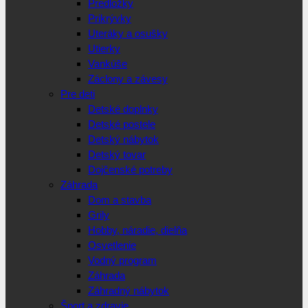
Predložky
Prikrývky
Uteráky a osušky
Utierky
Vankúše
Záclony a závesy
Pre deti
Detské doplnky
Detské postele
Detský nábytok
Detský tovar
Dojčenské potreby
Záhrada
Dom a stavba
Grily
Hobby, náradie, dielňa
Osvetlenie
Vodný program
Záhrada
Záhradný nábytok
Šport a zdravie