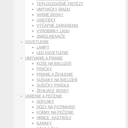
TEPLOVZDUŠNÉ FRITÉZY
UMÝVAČKY RIADU
VARNÉ DOSKY
VINOTÉKY
VÝČAPNÉ ZARIADENIA
VÝROBNÍKY ĽADU
ZMRZLINOVAČE
OSVETLENIE
LAMPY
LED OSVETLENIE
UMÝVANIE A PRANIE
KOŠE NA BIELIZEŇ
PRÁČKY
PRANIE A ŽEHLENIE
SUŠIAKY NA BIELIZEŇ
SUŠIČKY PRÁDLA
ŽEHLIACE DOSKY
VARENIE A PEČENIE
DOPLNKY
DÓZY NA POTRAVINY
FORMY NA PEČENIE
HRNCE, KASTRÓLY
KARAFY