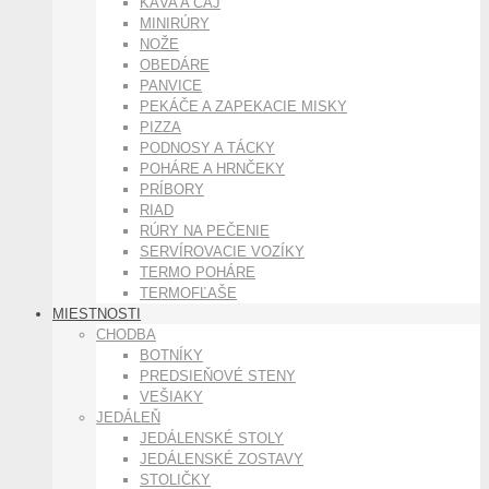
KÁVA A ČAJ
MINIRÚRY
NOŽE
OBEDÁRE
PANVICE
PEKÁČE A ZAPEKACIE MISKY
PIZZA
PODNOSY A TÁCKY
POHÁRE A HRNČEKY
PRÍBORY
RIAD
RÚRY NA PEČENIE
SERVÍROVACIE VOZÍKY
TERMO POHÁRE
TERMOFĽAŠE
MIESTNOSTI
CHODBA
BOTNÍKY
PREDSIEŇOVÉ STENY
VEŠIAKY
JEDÁLEŇ
JEDÁLENSKÉ STOLY
JEDÁLENSKÉ ZOSTAVY
STOLIČKY