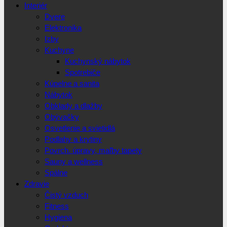
Interiér
Dvere
Elektronika
Izby
Kuchyne
Kuchynský nábytok
Spotrebiče
Kúpelne a sanita
Nábytok
Obklady a dlažby
Obývačky
Osvetlenie a svietidlá
Podlahy a krytiny
Povrch. úpravy, maľby tapety
Sauny a wellness
Spálne
Zdravie
Čistý vzduch
Fitness
Hygiena