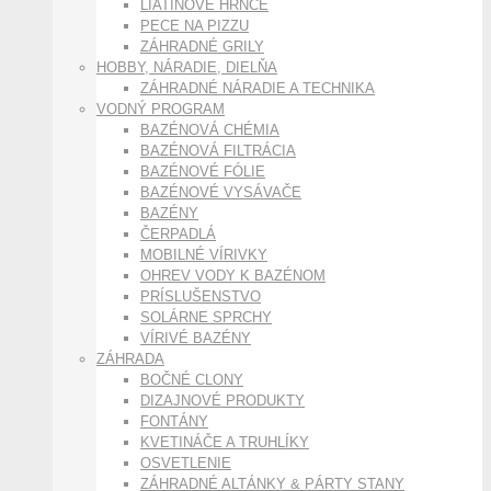
LIATINOVÉ HRNCE
PECE NA PIZZU
ZÁHRADNÉ GRILY
HOBBY, NÁRADIE, DIELŇA
ZÁHRADNÉ NÁRADIE A TECHNIKA
VODNÝ PROGRAM
BAZÉNOVÁ CHÉMIA
BAZÉNOVÁ FILTRÁCIA
BAZÉNOVÉ FÓLIE
BAZÉNOVÉ VYSÁVAČE
BAZÉNY
ČERPADLÁ
MOBILNÉ VÍRIVKY
OHREV VODY K BAZÉNOM
PRÍSLUŠENSTVO
SOLÁRNE SPRCHY
VÍRIVÉ BAZÉNY
ZÁHRADA
BOČNÉ CLONY
DIZAJNOVÉ PRODUKTY
FONTÁNY
KVETINÁČE A TRUHLÍKY
OSVETLENIE
ZÁHRADNÉ ALTÁNKY & PÁRTY STANY