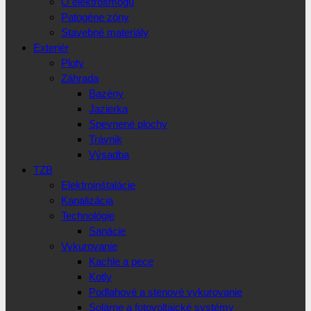
O elektrosmogu
Patogéne zóny
Stavebné materiály
Exteriér
Ploty
Záhrada
Bazény
Jazierka
Spevnené plochy
Trávnik
Výsadba
TZB
Elektroinštalácie
Kanalizácia
Technológie
Sanácie
Vykurovanie
Kachle a pece
Kotly
Podlahové a stenové vykurovanie
Solárne a fotovoltaické systémy