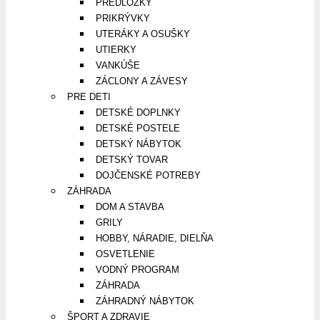
PREDLOŽKY
PRIKRÝVKY
UTERÁKY A OSUŠKY
UTIERKY
VANKÚŠE
ZÁCLONY A ZÁVESY
PRE DETI
DETSKÉ DOPLNKY
DETSKÉ POSTELE
DETSKÝ NÁBYTOK
DETSKÝ TOVAR
DOJČENSKÉ POTREBY
ZÁHRADA
DOM A STAVBA
GRILY
HOBBY, NÁRADIE, DIELŇA
OSVETLENIE
VODNÝ PROGRAM
ZÁHRADA
ZÁHRADNÝ NÁBYTOK
ŠPORT A ZDRAVIE