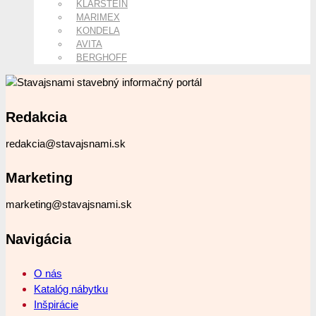
KLARSTEIN
MARIMEX
KONDELA
AVITA
BERGHOFF
Redakcia
redakcia@stavajsnami.sk
Marketing
marketing@stavajsnami.sk
Navigácia
O nás
Katalóg nábytku
Inšpirácie