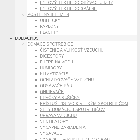
BYTOVÝ TEXTIL DO OBÝVACEJ IZBY
BYTOVÝ TEXTIL DO SPÁLNE
POSTEĽNÁ BIELIZEŇ
OBLIEČKY
PAPLÓNY
PLACHTY
DOMÁCNOSŤ
DOMÁCE SPOTREBIČE
ČISTENIE A VLHKOSŤ VZDUCHU
DIGESTORY
FILTRE NA VODU
HUMIDORY
KLIMATIZÁCIE
OCHLADZOVAČE VZDUCHU
ODSÁVAČE PÁR
OHRIEVAČE
PRÁČKY A SUŠIČKY
PRÍSLUŠENSTVO K VEĽKÝM SPOTREBIČOM
SETY DOMÁCICH SPOTREBIČOV
ÚPRAVA VZDUCHU
VENTILÁTORY
VÝČAPNÉ ZARIADENIA
VYSÁVAČE
VYSÁVAČE A ROBOTICKÉ VYSÁVAČE