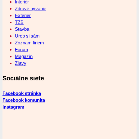
Interiér
Zdravé bývanie
Exteriér
TZB
Stavba
Urob si sám
Zoznam firiem
Fórum
Magazín
Zľavy
Sociálne siete
Facebook stránka
Facebook komunita
Instagram