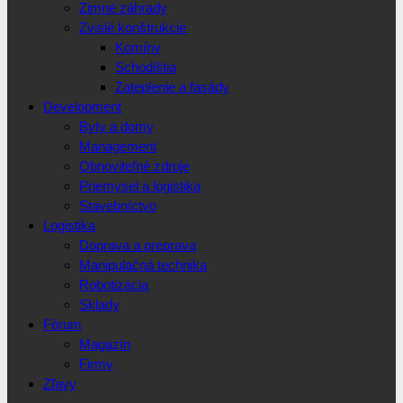
Zimné záhrady
Zvislé konštrukcie
Komíny
Schodištia
Zateplenie a fasády
Development
Byty a domy
Management
Obnoviteľné zdroje
Priemysel a logistika
Stavebníctvo
Logistika
Doprava a preprava
Manipulačná technika
Robotizácia
Sklady
Fórum
Magazín
Firmy
Zľavy