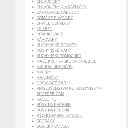
CHLADNIČKY
CHLADNIČKY A MRAZNIČKY
DÁVKOVAČE NÁPOJOV
DOMÁCE PIVOVARY
DRVIČE ODPADOV
FRITÉZY
HRIANKOVAČE
KÁVOVARY
KUCHYNSKÉ ROBOTY
KUCHYNSKÉ VÁHY
KUCHYNSKÍ POMOCNÍCI
MALÉ KUCHYNSKÉ SPOTREBIČE
MIKROVLNNÉ RÚRY
MIXÉRY
MRAZNIČKY
ODSÁVAČE PÁR
PRÍSLUŠENSTVO KU KUCHYNSKÝM
SPOTREBIČOM
RACLETTE
RÚRY NA PEČENIE
RÚRY NA PEČENIE
RÝCHLOVARNÉ KANVICE
SPORÁKY
SUŠIČKY OVOCIA