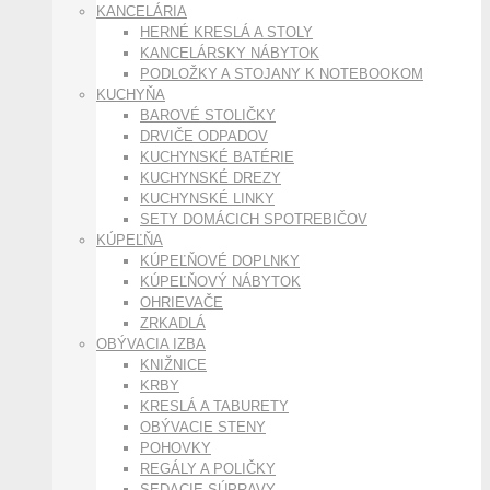
KANCELÁRIA
HERNÉ KRESLÁ A STOLY
KANCELÁRSKY NÁBYTOK
PODLOŽKY A STOJANY K NOTEBOOKOM
KUCHYŇA
BAROVÉ STOLIČKY
DRVIČE ODPADOV
KUCHYNSKÉ BATÉRIE
KUCHYNSKÉ DREZY
KUCHYNSKÉ LINKY
SETY DOMÁCICH SPOTREBIČOV
KÚPEĽŇA
KÚPEĽŇOVÉ DOPLNKY
KÚPEĽŇOVÝ NÁBYTOK
OHRIEVAČE
ZRKADLÁ
OBÝVACIA IZBA
KNIŽNICE
KRBY
KRESLÁ A TABURETY
OBÝVACIE STENY
POHOVKY
REGÁLY A POLIČKY
SEDACIE SÚPRAVY