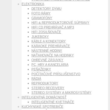
ELEKTRONIKA
DETEKTORY DYMU
FOTO RÁMY
GRAMOFÓNY
HIFI & REPRODUKTOROVÉ SÚPRAVY
HIFI CD PREHRÁVAČ A MP3
HIFI ZOSILŇOVAČE
JUKEBOXY
KÁBLE A KONEKTORY
KARAOKE PREHRÁVAČE
NÁSTENNÉ HODINY
NAŤAHOVAČE NA HODINKY
OHREVNÉ ZÁSUVKY
PC, HRY A KANCELÁRIA
PEŇAŽENKY
POČÍTAČOVÉ PRÍSLUŠENSTVO
RÁDIÁ
REPRODUKTORY
STEREO RECEIVERY
STEREO SYSTÉMY A MIKROSYSTÉMY
INTELIGENTNÁ DOMÁCNOSŤ
INTELIGENTNÉ KVETINÁČE
KUCHYNSKÉ SPOTREBIČE