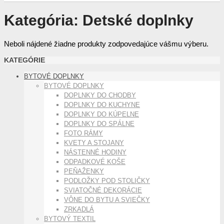
Kategória:
Detské doplnky
Neboli nájdené žiadne produkty zodpovedajúce vášmu výberu.
KATEGÓRIE
BYTOVÉ DOPLNKY
BYTOVÉ DOPLNKY
DOPLNKY DO CHODBY
DOPLNKY DO KUCHYNE
DOPLNKY DO KÚPELNE
DOPLNKY DO SPÁLNE
FOTO RÁMY
KVETY A STOJANY
NÁSTENNÉ HODINY
ODPADKOVÉ KOŠE
PEŇAŽENKY
PODLOŽKY POD STOLIČKY
SVIATOČNÉ DEKORÁCIE
VÔNE DO BYTU A SVIEČKY
ZRKADLÁ
BYTOVÝ TEXTIL