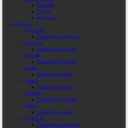
Cyklistika
Fitness
Voľný čas
Inšpirácie
Obývačka
Zariaďujeme obývačku
Kuchyňa
Zariaďujeme kuchyňu
Kúpeľňa
Zariaďujeme kúpeľňu
Spálňa
Zariaďujeme spálňu
Terasa
Zariaďujeme terasu
Záhrada
Zariaďujeme záhradu
Balkón
Zariaďujeme balkón
Podkrovie
Zariaďujeme podkrovie