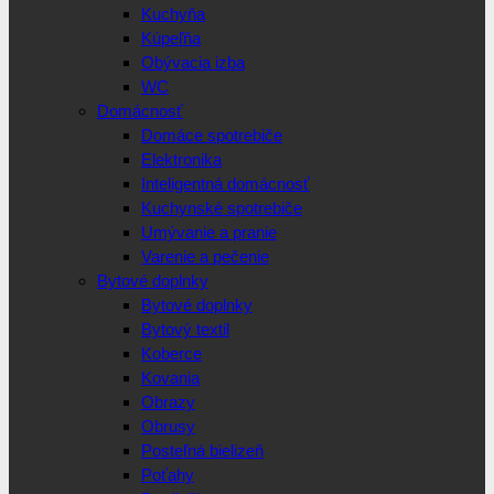
Kuchyňa
Kúpeľňa
Obývacia izba
WC
Domácnosť
Domáce spotrebiče
Elektronika
Inteligentná domácnosť
Kuchynské spotrebiče
Umývanie a pranie
Varenie a pečenie
Bytové doplnky
Bytové doplnky
Bytový textil
Koberce
Kovania
Obrazy
Obrusy
Posteľná bielizeň
Poťahy