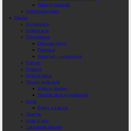
Tepelné čerpadlá
Vzduchotechnika
Stavba
Architektúra
Digitalizácia
Drevostavby
Masívne drevo
Panelové
Stlpikové – sendvičové
Energie
Financie
Hydroizolácie
Obytné podkrovia
Izolácie tepelné
Strešné okná a svetlovody
Okná
Rolety a žalúzie
Strecha
Urob si sám
Zakladanie stavieb