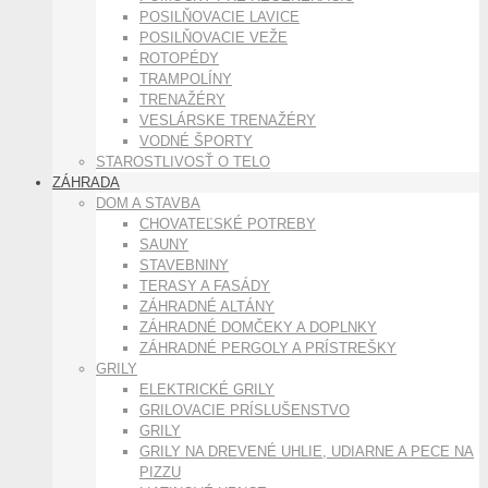
POSILŇOVACIE LAVICE
POSILŇOVACIE VEŽE
ROTOPÉDY
TRAMPOLÍNY
TRENAŽÉRY
VESLÁRSKE TRENAŽÉRY
VODNÉ ŠPORTY
STAROSTLIVOSŤ O TELO
ZÁHRADA
DOM A STAVBA
CHOVATEĽSKÉ POTREBY
SAUNY
STAVEBNINY
TERASY A FASÁDY
ZÁHRADNÉ ALTÁNY
ZÁHRADNÉ DOMČEKY A DOPLNKY
ZÁHRADNÉ PERGOLY A PRÍSTREŠKY
GRILY
ELEKTRICKÉ GRILY
GRILOVACIE PRÍSLUŠENSTVO
GRILY
GRILY NA DREVENÉ UHLIE, UDIARNE A PECE NA
PIZZU