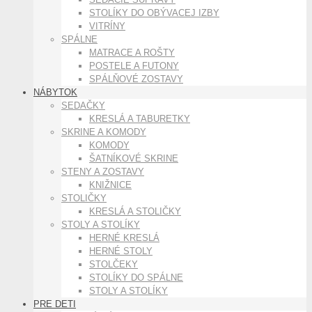
STOLÍKY DO OBÝVACEJ IZBY
VITRÍNY
SPÁLNE
MATRACE A ROŠTY
POSTELE A FUTONY
SPÁLŇOVÉ ZOSTAVY
NÁBYTOK
SEDAČKY
KRESLÁ A TABURETKY
SKRINE A KOMODY
KOMODY
ŠATNÍKOVÉ SKRINE
STENY A ZOSTAVY
KNIŽNICE
STOLIČKY
KRESLÁ A STOLIČKY
STOLY A STOLÍKY
HERNÉ KRESLÁ
HERNÉ STOLY
STOLČEKY
STOLÍKY DO SPÁLNE
STOLY A STOLÍKY
PRE DETI