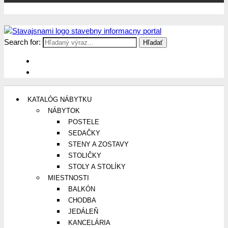
Search for:
Stavajsnami.sk
Stavebníctvo, stavby, byty, domy a všetko o nich
KATALÓG NÁBYTKU
NÁBYTOK
POSTELE
SEDAČKY
STENY A ZOSTAVY
STOLIČKY
STOLY A STOLÍKY
MIESTNOSTI
BALKÓN
CHODBA
JEDÁLEŇ
KANCELÁRIA