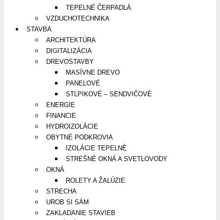
TEPELNÉ ČERPADLÁ
VZDUCHOTECHNIKA
STAVBA
ARCHITEKTÚRA
DIGITALIZÁCIA
DREVOSTAVBY
MASÍVNE DREVO
PANELOVÉ
STLPIKOVÉ – SENDVIČOVÉ
ENERGIE
FINANCIE
HYDROIZOLÁCIE
OBYTNÉ PODKROVIA
IZOLÁCIE TEPELNÉ
STREŠNÉ OKNÁ A SVETLOVODY
OKNÁ
ROLETY A ŽALÚZIE
STRECHA
UROB SI SÁM
ZAKLADANIE STAVIEB