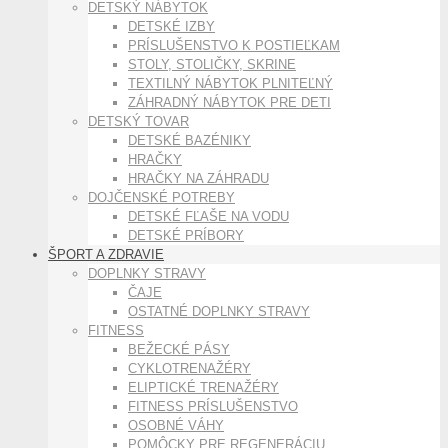
DETSKÝ NÁBYTOK
DETSKÉ IZBY
PRÍSLUŠENSTVO K POSTIEĽKAM
STOLY, STOLIČKY, SKRINE
TEXTILNÝ NÁBYTOK PLNITEĽNÝ
ZÁHRADNÝ NÁBYTOK PRE DETI
DETSKÝ TOVAR
DETSKÉ BAZÉNIKY
HRAČKY
HRAČKY NA ZÁHRADU
DOJČENSKÉ POTREBY
DETSKÉ FĽAŠE NA VODU
DETSKÉ PRÍBORY
ŠPORT A ZDRAVIE
DOPLNKY STRAVY
ČAJE
OSTATNÉ DOPLNKY STRAVY
FITNESS
BEŽECKÉ PÁSY
CYKLOTRENAŽÉRY
ELIPTICKÉ TRENAŽÉRY
FITNESS PRÍSLUŠENSTVO
OSOBNÉ VÁHY
POMÔCKY PRE REGENERÁCIU