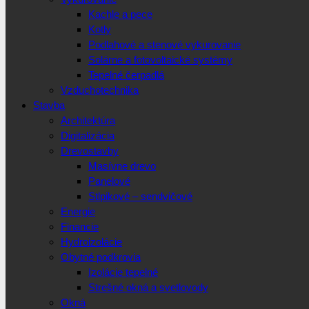
Kachle a pece
Kotly
Podlahové a stenové vykurovanie
Solárne a fotovoltaické systémy
Tepelné čerpadlá
Vzduchotechnika
Stavba
Architektúra
Digitalizácia
Drevostavby
Masívne drevo
Panelové
Stlpikové – sendvičové
Energie
Financie
Hydroizolácie
Obytné podkrovia
Izolácie tepelné
Strešné okná a svetlovody
Okná