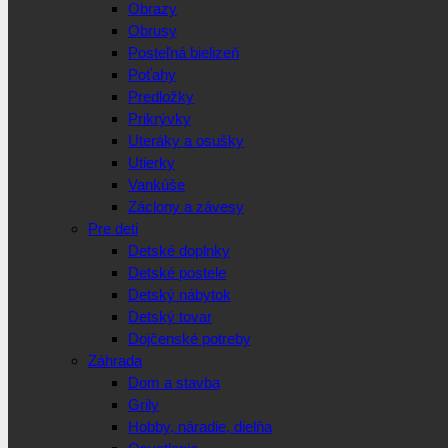
Obrazy
Obrusy
Posteľná bielizeň
Poťahy
Predložky
Prikrývky
Uteráky a osušky
Utierky
Vankúše
Záclony a závesy
Pre deti
Detské doplnky
Detské postele
Detský nábytok
Detský tovar
Dojčenské potreby
Záhrada
Dom a stavba
Grily
Hobby, náradie, dielňa