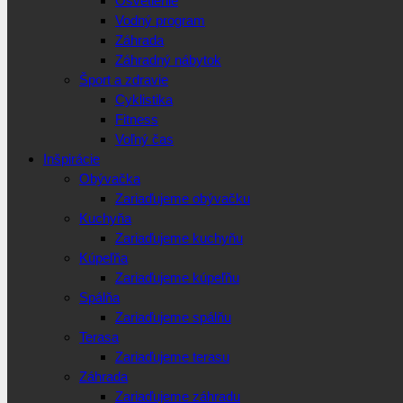
Osvetlenie
Vodný program
Záhrada
Záhradný nábytok
Šport a zdravie
Cyklistika
Fitness
Voľný čas
Inšpirácie
Obývačka
Zariaďujeme obývačku
Kuchyňa
Zariaďujeme kuchyňu
Kúpeľňa
Zariaďujeme kúpeľňu
Spálňa
Zariaďujeme spálňu
Terasa
Zariaďujeme terasu
Záhrada
Zariaďujeme záhradu