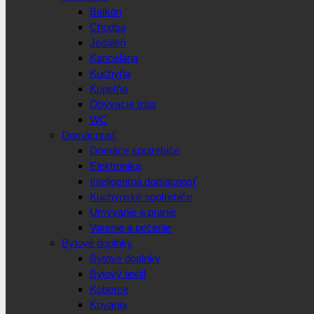
Balkón
Chodba
Jedáleň
Kancelária
Kuchyňa
Kúpeľňa
Obývacia izba
WC
Domácnosť
Domáce spotrebiče
Elektronika
Inteligentná domácnosť
Kuchynské spotrebiče
Umývanie a pranie
Varenie a pečenie
Bytové doplnky
Bytové doplnky
Bytový textil
Koberce
Kovania