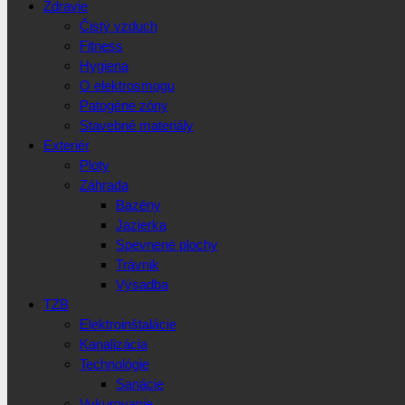
Zdravie
Čistý vzduch
Fitness
Hygiena
O elektrosmogu
Patogéne zóny
Stavebné materiály
Exteriér
Ploty
Záhrada
Bazény
Jazierka
Spevnené plochy
Trávnik
Výsadba
TZB
Elektroinštalácie
Kanalizácia
Technológie
Sanácie
Vykurovanie