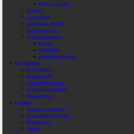
Rolety a žalúzie
Strecha
Urob si sám
Zakladanie stavieb
Zimné záhrady
Zvislé konštrukcie
Komíny
Schodištia
Zateplenie a fasády
Development
Byty a domy
Management
Obnoviteľné zdroje
Priemysel a logistika
Stavebníctvo
Logistika
Doprava a preprava
Manipulačná technika
Robotizácia
Sklady