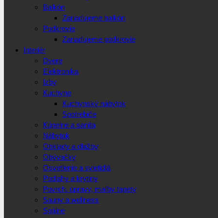
Balkón
Zariaďujeme balkón
Podkrovie
Zariaďujeme podkrovie
Interiér
Dvere
Elektronika
Izby
Kuchyne
Kuchynský nábytok
Spotrebiče
Kúpelne a sanita
Nábytok
Obklady a dlažby
Obývačky
Osvetlenie a svietidlá
Podlahy a krytiny
Povrch. úpravy, maľby tapety
Sauny a wellness
Spálne