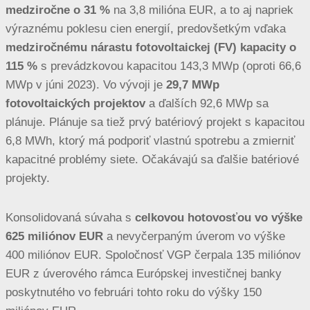
medziročne o 31 %
na 3,8 milióna EUR, a to aj napriek
výraznému poklesu cien energií, predovšetkým vďaka
medziročnému nárastu fotovoltaickej (FV) kapacity o
115 %
s prevádzkovou kapacitou 143,3 MWp (oproti 66,6
MWp v júni 2023). Vo vývoji je
29,7 MWp
fotovoltaických
projektov
a ďalších 92,6 MWp sa
plánuje. Plánuje sa tiež prvý batériový projekt s kapacitou
6,8 MWh, ktorý má podporiť vlastnú spotrebu a zmierniť
kapacitné problémy siete. Očakávajú sa ďalšie batériové
projekty.
Konsolidovaná súvaha s
celkovou hotovosťou vo výške
625 miliónov EUR
a nevyčerpaným úverom vo výške
400 miliónov EUR. Spoločnosť VGP čerpala 135 miliónov
EUR z úverového rámca Európskej investičnej banky
poskytnutého vo februári tohto roku do výšky 150