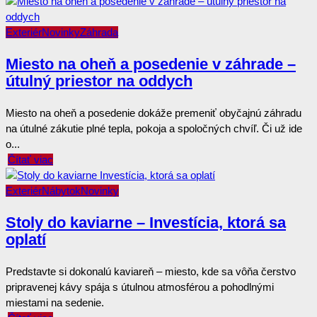
Exteriér
Novinky
Záhrada
Miesto na oheň a posedenie v záhrade –
útulný priestor na oddych
Miesto na oheň a posedenie dokáže premeniť obyčajnú záhradu
na útulné zákutie plné tepla, pokoja a spoločných chvíľ. Či už ide
o...
Čítať viac
Exteriér
Nábytok
Novinky
Stoly do kaviarne – Investícia, ktorá sa
oplatí
Predstavte si dokonalú kaviareň – miesto, kde sa vôňa čerstvo
pripravenej kávy spája s útulnou atmosférou a pohodlnými
miestami na sedenie.