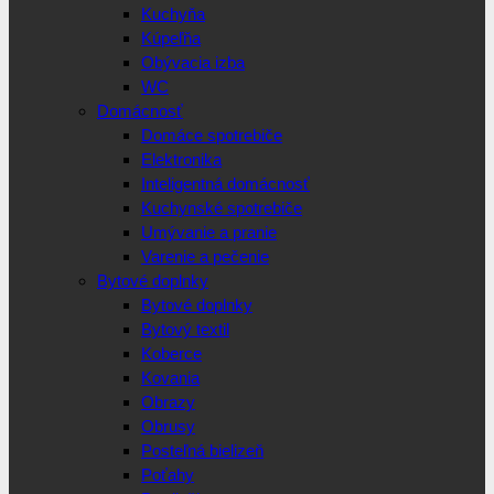
Kuchyňa
Kúpeľňa
Obývacia izba
WC
Domácnosť
Domáce spotrebiče
Elektronika
Inteligentná domácnosť
Kuchynské spotrebiče
Umývanie a pranie
Varenie a pečenie
Bytové doplnky
Bytové doplnky
Bytový textil
Koberce
Kovania
Obrazy
Obrusy
Posteľná bielizeň
Poťahy