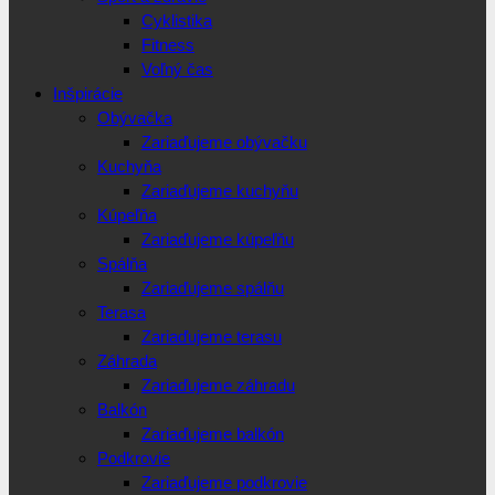
Cyklistika
Fitness
Voľný čas
Inšpirácie
Obývačka
Zariaďujeme obývačku
Kuchyňa
Zariaďujeme kuchyňu
Kúpeľňa
Zariaďujeme kúpeľňu
Spálňa
Zariaďujeme spálňu
Terasa
Zariaďujeme terasu
Záhrada
Zariaďujeme záhradu
Balkón
Zariaďujeme balkón
Podkrovie
Zariaďujeme podkrovie