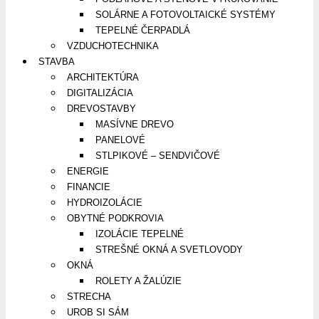
SOLÁRNE A FOTOVOLTAICKÉ SYSTÉMY
TEPELNÉ ČERPADLÁ
VZDUCHOTECHNIKA
STAVBA
ARCHITEKTÚRA
DIGITALIZÁCIA
DREVOSTAVBY
MASÍVNE DREVO
PANELOVÉ
STLPIKOVÉ – SENDVIČOVÉ
ENERGIE
FINANCIE
HYDROIZOLÁCIE
OBYTNÉ PODKROVIA
IZOLÁCIE TEPELNÉ
STREŠNÉ OKNÁ A SVETLOVODY
OKNÁ
ROLETY A ŽALÚZIE
STRECHA
UROB SI SÁM