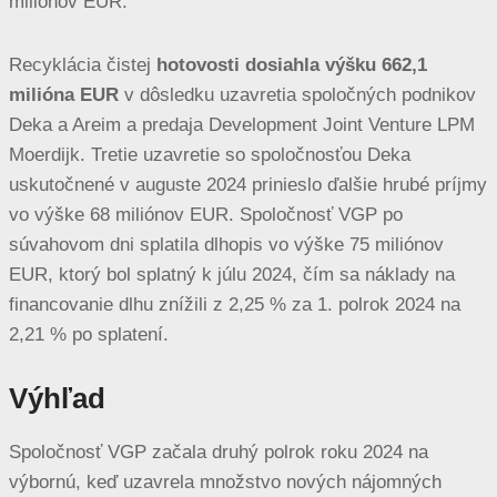
miliónov EUR.
Recyklácia čistej
hotovosti dosiahla výšku 662,1
milióna EUR
v dôsledku uzavretia spoločných podnikov
Deka a Areim a predaja Development Joint Venture LPM
Moerdijk. Tretie uzavretie so spoločnosťou Deka
uskutočnené v auguste 2024 prinieslo ďalšie hrubé príjmy
vo výške 68 miliónov EUR. Spoločnosť VGP po
súvahovom dni splatila dlhopis vo výške 75 miliónov
EUR, ktorý bol splatný k júlu 2024, čím sa náklady na
financovanie dlhu znížili z 2,25 % za 1. polrok 2024 na
2,21 % po splatení.
Výhľad
Spoločnosť VGP začala druhý polrok roku 2024 na
výbornú, keď uzavrela množstvo nových nájomných