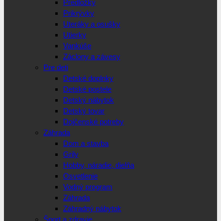
Predložky
Prikrývky
Uteráky a osušky
Utierky
Vankúše
Záclony a závesy
Pre deti
Detské doplnky
Detské postele
Detský nábytok
Detský tovar
Dojčenské potreby
Záhrada
Dom a stavba
Grily
Hobby, náradie, dielňa
Osvetlenie
Vodný program
Záhrada
Záhradný nábytok
Šport a zdravie