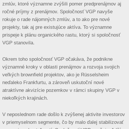
zmlúv, ktoré významne zvýšili pomer predprenájmov aj
ročné príjmy z prenájmov. Spoločnosť VGP navyše
rokuje o rade nájomných zmlúv, a to ako pre nové
projekty, tak aj pre existujúce aktíva. To významne
prispeje k plánu organického rastu, ktorý si spoločnosť
VGP stanovila.
Okrem toho spoločnosť VGP očakáva, že podnikne
významné kroky v oblasti prenájmov a rozvoja svojich
veľkých brownfield projektov, ako je Rüsselsheim
neďaleko Frankfurtu, a zároveň uskutoční nové
atraktívne akvizície pozemkov v rámci skupiny VGP v
niekoľkých krajinách.
V neposlednom rade došlo k zvýšenej aktivite investorov
v priemyselnom segmente, čo by malo ďalej stabilizovať