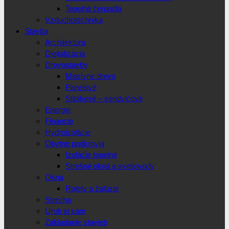
Tepelné čerpadlá
Vzduchotechnika
Stavba
Architektúra
Digitalizácia
Drevostavby
Masívne drevo
Panelové
Stlpikové – sendvičové
Energie
Financie
Hydroizolácie
Obytné podkrovia
Izolácie tepelné
Strešné okná a svetlovody
Okná
Rolety a žalúzie
Strecha
Urob si sám
Zakladanie stavieb