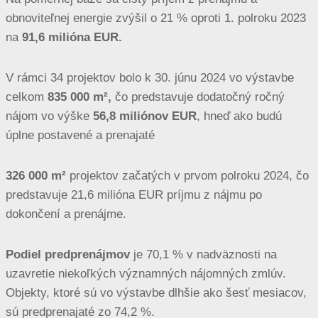
obnoviteľnej energie zvýšil o 21 % oproti 1. polroku 2023
na
91,6 milióna EUR
.
V rámci 34 projektov bolo k 30. júnu 2024 vo výstavbe
celkom
835 000 m²,
čo predstavuje dodatočný ročný
nájom vo výške
56,8 miliónov EUR
, hneď ako budú
úplne postavené a prenajaté
326 000 m²
projektov začatých v prvom polroku 2024, čo
predstavuje 21,6 milióna EUR príjmu z nájmu po
dokončení a prenájme.
Podiel predprenájmov
je 70,1 % v nadväznosti na
uzavretie niekoľkých významných nájomných zmlúv.
Objekty, ktoré sú vo výstavbe dlhšie ako šesť mesiacov,
sú predprenajaté zo 74,2 %.