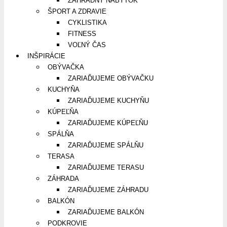
ZÁHRADNÝ NÁBYTOK
ŠPORT A ZDRAVIE
CYKLISTIKA
FITNESS
VOĽNÝ ČAS
INŠPIRÁCIE
OBÝVAČKA
ZARIAĎUJEME OBÝVAČKU
KUCHYŇA
ZARIAĎUJEME KUCHYŇU
KÚPEĽŇA
ZARIAĎUJEME KÚPEĽŇU
SPÁLŇA
ZARIAĎUJEME SPÁLŇU
TERASA
ZARIAĎUJEME TERASU
ZÁHRADA
ZARIAĎUJEME ZÁHRADU
BALKÓN
ZARIAĎUJEME BALKÓN
PODKROVIE