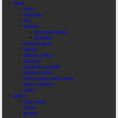
Interiér
Dvere
Elektronika
Izby
Kuchyne
Kuchynský nábytok
Spotrebiče
Kúpelne a sanita
Nábytok
Obklady a dlažby
Obývačky
Osvetlenie a svietidlá
Podlahy a krytiny
Povrch. úpravy, maľby tapety
Sauny a wellness
Spálne
Zdravie
Čistý vzduch
Fitness
Hygiena