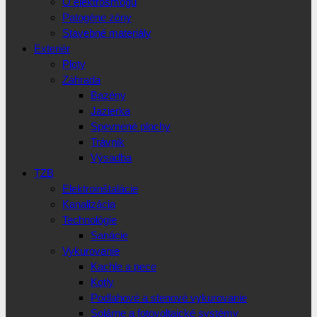
O elektrosmogu
Patogéne zóny
Stavebné materiály
Exteriér
Ploty
Záhrada
Bazény
Jazierka
Spevnené plochy
Trávnik
Výsadba
TZB
Elektroinštalácie
Kanalizácia
Technológie
Sanácie
Vykurovanie
Kachle a pece
Kotly
Podlahové a stenové vykurovanie
Solárne a fotovoltaické systémy