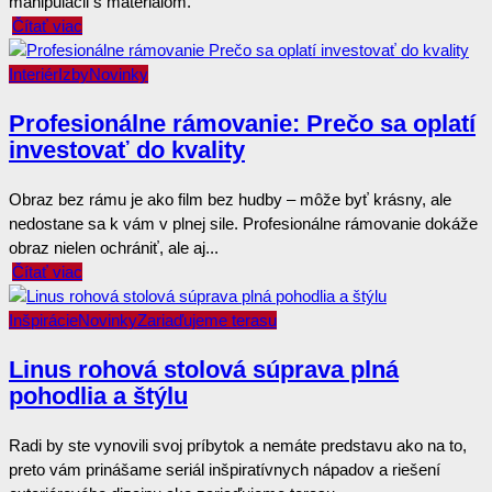
manipulácii s materiálom.
Čítať viac
Interiér
Izby
Novinky
Profesionálne rámovanie: Prečo sa oplatí
investovať do kvality
Obraz bez rámu je ako film bez hudby – môže byť krásny, ale
nedostane sa k vám v plnej sile. Profesionálne rámovanie dokáže
obraz nielen ochrániť, ale aj...
Čítať viac
Inšpirácie
Novinky
Zariaďujeme terasu
Linus rohová stolová súprava plná
pohodlia a štýlu
Radi by ste vynovili svoj príbytok a nemáte predstavu ako na to,
preto vám prinášame seriál inšpiratívnych nápadov a riešení