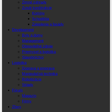
Zimné záhrady
Zvislé konštrukcie
Komíny
Schodištia
Zateplenie a fasády
Development
Byty a domy
Management
Obnoviteľné zdroje
Priemysel a logistika
Stavebníctvo
Logistika
Doprava a preprava
Manipulačná technika
Robotizácia
Sklady
Fórum
Magazín
Firmy
Zľavy