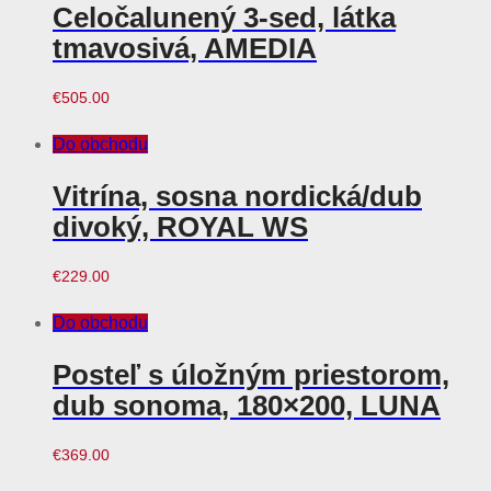
Celočalunený 3-sed, látka
tmavosivá, AMEDIA
€
505.00
Do obchodu
Vitrína, sosna nordická/dub
divoký, ROYAL WS
€
229.00
Do obchodu
Posteľ s úložným priestorom,
dub sonoma, 180×200, LUNA
€
369.00