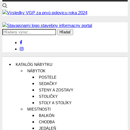
Search
Stavajsnami.sk
Stavebníctvo, stavby, byty, domy a všetko o nich
for:
KATALÓG NÁBYTKU
NÁBYTOK
POSTELE
SEDAČKY
STENY A ZOSTAVY
STOLIČKY
STOLY A STOLÍKY
MIESTNOSTI
BALKÓN
CHODBA
JEDÁLEŇ