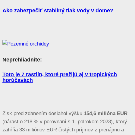
Ako zabezpečiť stabilný tlak vody v dome?
Neprehliadnite:
Toto je 7 rastlín, ktoré prežijú aj v tropických
horúčavách
Zisk pred zdanením dosiahol výšku
154,6 milióna EUR
(nárast o 218 % v porovnaní s 1. polrokom 2023), ktorý
zahŕňa 33 miliónov EUR čistých príjmov z prenájmu a