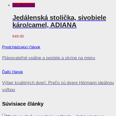
Do obchodu
Jedálenská stolička, sivobiele
káro/camel, ADIANA
€
49.00
Navigácia
Predchádzajúci článok
v
Plánovateľné spálne a postele a skrine na mieru
článku
Ďalší článok
Výber kvalitných dverí: Prečo sú dvere Hörmann ideálnou
voľbou
Súvisiace články