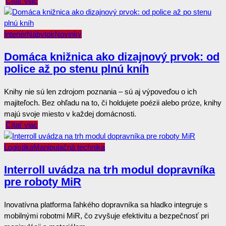
Čítať viac
Interiér
Nábytok
Novinky
Domáca knižnica ako dizajnový prvok: od
police až po stenu plnú kníh
Knihy nie sú len zdrojom poznania – sú aj výpoveďou o ich
majiteľoch. Bez ohľadu na to, či holdujete poézii alebo próze, knihy
majú svoje miesto v každej domácnosti.
Čítať viac
Logistika
Manipulačná technika
Interroll uvádza na trh modul dopravníka
pre roboty MiR
Inovatívna platforma ľahkého dopravníka sa hladko integruje s
mobilnými robotmi MiR, čo zvyšuje efektivitu a bezpečnosť pri