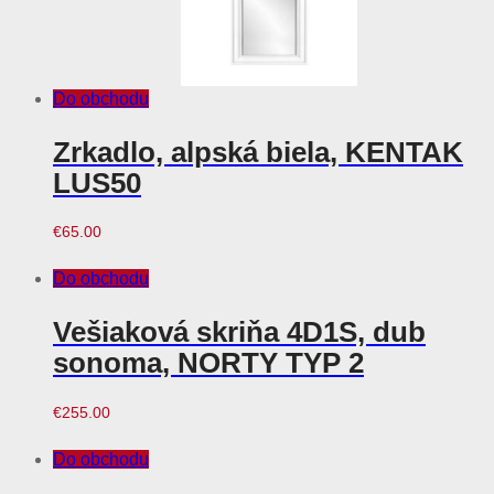
Do obchodu
Zrkadlo, alpská biela, KENTAK
LUS50
€
65.00
Do obchodu
Vešiaková skriňa 4D1S, dub
sonoma, NORTY TYP 2
€
255.00
Do obchodu