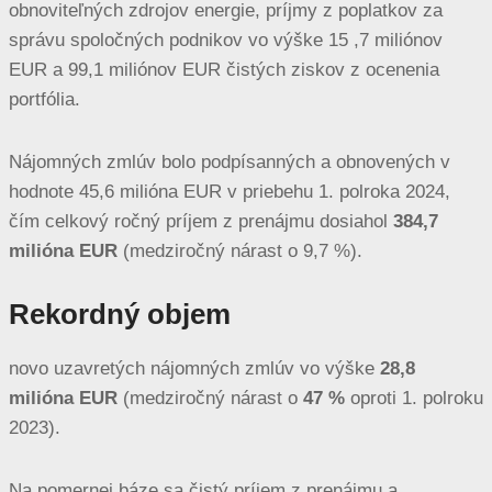
obnoviteľných zdrojov energie, príjmy z poplatkov za
správu spoločných podnikov vo výške 15 ,7 miliónov
EUR a 99,1 miliónov EUR čistých ziskov z ocenenia
portfólia.
Nájomných zmlúv bolo podpísanných a obnovených v
hodnote 45,6 milióna EUR v priebehu 1. polroka 2024,
čím celkový ročný príjem z prenájmu dosiahol
384,7
milióna EUR
(medziročný nárast o 9,7 %).
Rekordný objem
novo uzavretých nájomných zmlúv vo výške
28,8
milióna EUR
(medziročný nárast o
47 %
oproti 1. polroku
2023).
Na pomernej báze sa čistý príjem z prenájmu a