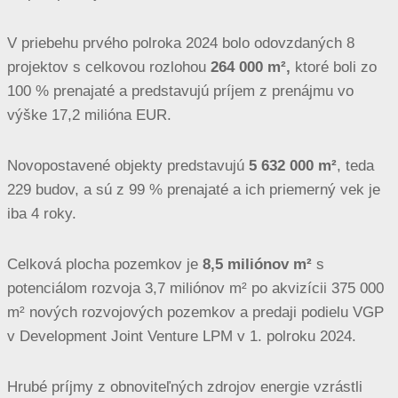
V priebehu prvého polroka 2024 bolo odovzdaných 8
projektov s celkovou rozlohou
264 000 m²,
ktoré boli zo
100 % prenajaté a predstavujú príjem z prenájmu vo
výške 17,2 milióna EUR.
Novopostavené objekty predstavujú
5 632 000 m²
, teda
229 budov, a sú z 99 % prenajaté a ich priemerný vek je
iba 4 roky.
Celková plocha pozemkov je
8,5 miliónov m²
s
potenciálom rozvoja 3,7 miliónov m² po akvizícii 375 000
m² nových rozvojových pozemkov a predaji podielu VGP
v Development Joint Venture LPM v 1. polroku 2024.
Hrubé príjmy z obnoviteľných zdrojov energie vzrástli