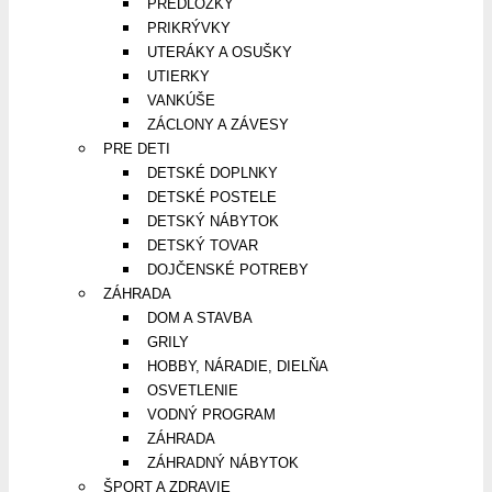
PREDLOŽKY
PRIKRÝVKY
UTERÁKY A OSUŠKY
UTIERKY
VANKÚŠE
ZÁCLONY A ZÁVESY
PRE DETI
DETSKÉ DOPLNKY
DETSKÉ POSTELE
DETSKÝ NÁBYTOK
DETSKÝ TOVAR
DOJČENSKÉ POTREBY
ZÁHRADA
DOM A STAVBA
GRILY
HOBBY, NÁRADIE, DIELŇA
OSVETLENIE
VODNÝ PROGRAM
ZÁHRADA
ZÁHRADNÝ NÁBYTOK
ŠPORT A ZDRAVIE