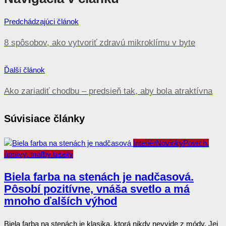
Predchádzajúci článok
8 spôsobov, ako vytvoriť zdravú mikroklímu v byte
Ďalší článok
Ako zariadiť chodbu – predsieň tak, aby bola atraktívna
Súvisiace články
Interiér
Novinky
Povrch.
úpravy, maľby tapety
Biela farba na stenách je nadčasová.
Pôsobí pozitívne, vnáša svetlo a má
mnoho ďalších výhod
Biela farba na stenách je klasika, ktorá nikdy nevyjde z módy. Jej