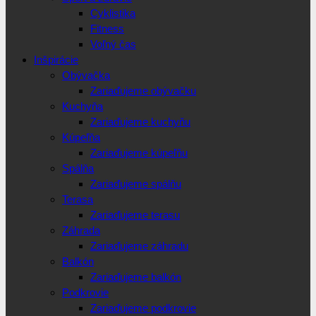
Cyklistika
Fitness
Voľný čas
Inšpirácie
Obývačka
Zariaďujeme obývačku
Kuchyňa
Zariaďujeme kuchyňu
Kúpeľňa
Zariaďujeme kúpeľňu
Spálňa
Zariaďujeme spálňu
Terasa
Zariaďujeme terasu
Záhrada
Zariaďujeme záhradu
Balkón
Zariaďujeme balkón
Podkrovie
Zariaďujeme podkrovie