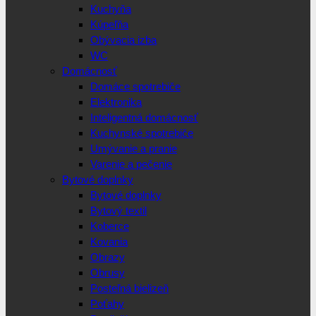
Kuchyňa
Kúpeľňa
Obývacia izba
WC
Domácnosť
Domáce spotrebiče
Elektronika
Inteligentná domácnosť
Kuchynské spotrebiče
Umývanie a pranie
Varenie a pečenie
Bytové doplnky
Bytové doplnky
Bytový textil
Koberce
Kovania
Obrazy
Obrusy
Posteľná bielizeň
Poťahy