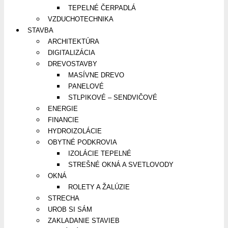
TEPELNÉ ČERPADLÁ
VZDUCHOTECHNIKA
STAVBA
ARCHITEKTÚRA
DIGITALIZÁCIA
DREVOSTAVBY
MASÍVNE DREVO
PANELOVÉ
STLPIKOVÉ – SENDVIČOVÉ
ENERGIE
FINANCIE
HYDROIZOLÁCIE
OBYTNÉ PODKROVIA
IZOLÁCIE TEPELNÉ
STREŠNÉ OKNÁ A SVETLOVODY
OKNÁ
ROLETY A ŽALÚZIE
STRECHA
UROB SI SÁM
ZAKLADANIE STAVIEB