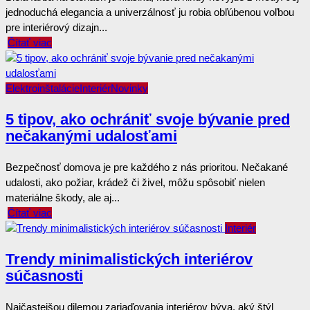
jednoduchá elegancia a univerzálnosť ju robia obľúbenou voľbou
pre interiérový dizajn...
Čítať viac
Elektroinštalácie
Interiér
Novinky
5 tipov, ako ochrániť svoje bývanie pred
nečakanými udalosťami
Bezpečnosť domova je pre každého z nás prioritou. Nečakané
udalosti, ako požiar, krádež či živel, môžu spôsobiť nielen
materiálne škody, ale aj...
Čítať viac
Interiér
Trendy minimalistických interiérov
súčasnosti
Najčastejšou dilemou zariaďovania interiérov býva, aký štýl