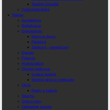
Tepelné čerpadlá
Vzduchotechnika
Stavba
Architektúra
Digitalizácia
Drevostavby
Masívne drevo
Panelové
Stlpikové – sendvičové
Energie
Financie
Hydroizolácie
Obytné podkrovia
Izolácie tepelné
Strešné okná a svetlovody
Okná
Rolety a žalúzie
Strecha
Urob si sám
Zakladanie stavieb