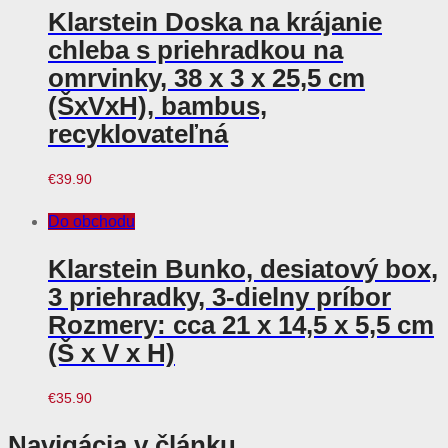
Klarstein Doska na krájanie
chleba s priehradkou na
omrvinky, 38 x 3 x 25,5 cm
(ŠxVxH), bambus,
recyklovateľná
€
39.90
Do obchodu
Klarstein Bunko, desiatový box,
3 priehradky, 3-dielny príbor
Rozmery: cca 21 x 14,5 x 5,5 cm
(Š x V x H)
€
35.90
Navigácia v článku