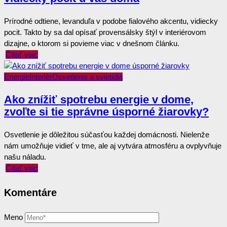
Prírodné odtiene, levanduľa v podobe fialového akcentu, vidiecky
pocit. Takto by sa dal opísať provensálsky štýl v interiérovom
dizajne, o ktorom si povieme viac v dnešnom článku.
Čítať viac
Energie
Interiér
Osvetlenie a svietidlá
Ako znížiť spotrebu energie v dome,
zvoľte si tie správne úsporné žiarovky?
Osvetlenie je dôležitou súčasťou každej domácnosti. Nielenže
nám umožňuje vidieť v tme, ale aj vytvára atmosféru a ovplyvňuje
našu náladu.
Čítať viac
Komentáre
Meno