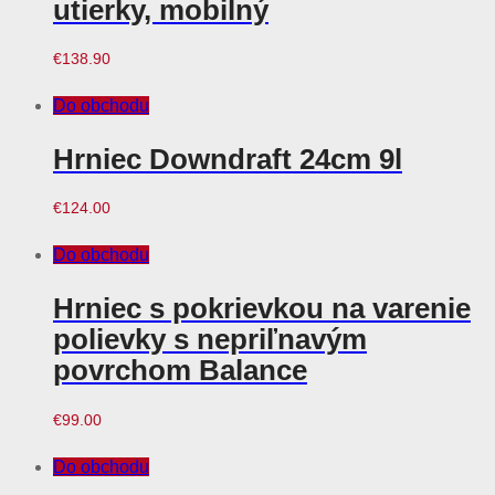
utierky, mobilný
€
138.90
Do obchodu
Hrniec Downdraft 24cm 9l
€
124.00
Do obchodu
Hrniec s pokrievkou na varenie
polievky s nepriľnavým
povrchom Balance
€
99.00
Do obchodu