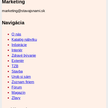
Marketing
marketing@stavajsnami.sk
Navigácia
O nás
Katalóg nábytku
Inšpirácie
Interiér
Zdravé bývanie
Exteriér
TZB
Stavba
Urob si sám
Zoznam firiem
Fórum
Magazín
Zľavy