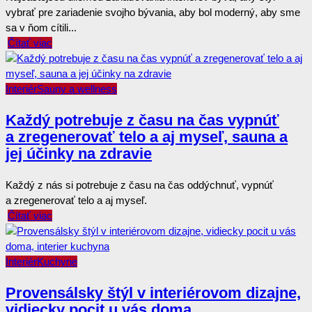
vybrať pre zariadenie svojho bývania, aby bol moderný, aby sme
sa v ňom cítili...
Čítať viac
Interiér
Sauny a wellness
Každý potrebuje z času na čas vypnúť
a zregenerovať telo a aj myseľ, sauna a
jej účinky na zdravie
Každý z nás si potrebuje z času na čas oddýchnuť, vypnúť
a zregenerovať telo a aj myseľ.
Čítať viac
Interiér
Kuchyne
Provensálsky štýl v interiérovom dizajne,
vidiecky pocit u vás doma