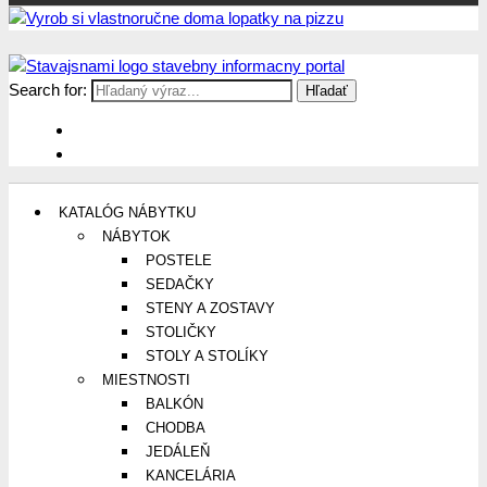
Search for:
Stavajsnami.sk
Stavebníctvo, stavby, byty, domy a všetko o nich
KATALÓG NÁBYTKU
NÁBYTOK
POSTELE
SEDAČKY
STENY A ZOSTAVY
STOLIČKY
STOLY A STOLÍKY
MIESTNOSTI
BALKÓN
CHODBA
JEDÁLEŇ
KANCELÁRIA