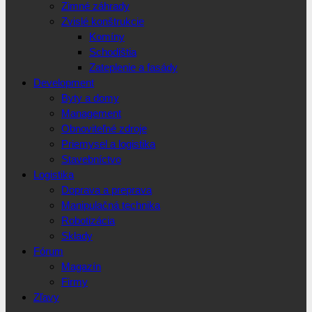
Zimné záhrady
Zvislé konštrukcie
Komíny
Schodištia
Zateplenie a fasády
Development
Byty a domy
Management
Obnoviteľné zdroje
Priemysel a logistika
Stavebníctvo
Logistika
Doprava a preprava
Manipulačná technika
Robotizácia
Sklady
Fórum
Magazín
Firmy
Zľavy