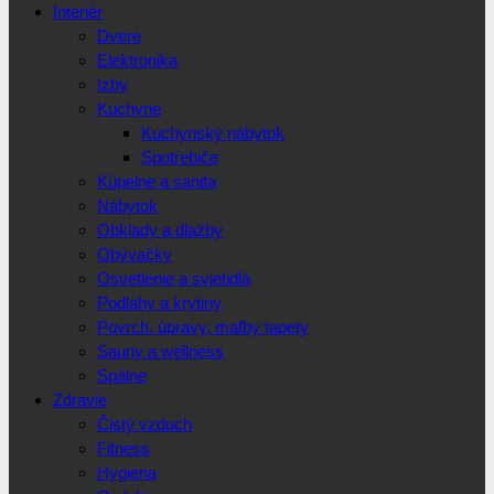
Interiér
Dvere
Elektronika
Izby
Kuchyne
Kuchynský nábytok
Spotrebiče
Kúpelne a sanita
Nábytok
Obklady a dlažby
Obývačky
Osvetlenie a svietidlá
Podlahy a krytiny
Povrch. úpravy, maľby tapety
Sauny a wellness
Spálne
Zdravie
Čistý vzduch
Fitness
Hygiena