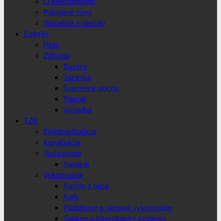
O elektrosmogu
Patogéne zóny
Stavebné materiály
Exteriér
Ploty
Záhrada
Bazény
Jazierka
Spevnené plochy
Trávnik
Výsadba
TZB
Elektroinštalácie
Kanalizácia
Technológie
Sanácie
Vykurovanie
Kachle a pece
Kotly
Podlahové a stenové vykurovanie
Solárne a fotovoltaické systémy