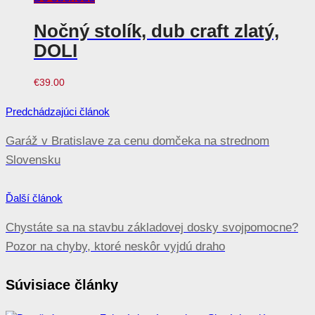
Nočný stolík, dub craft zlatý,
DOLI
€
39.00
Navigácia
Predchádzajúci článok
v
Garáž v Bratislave za cenu domčeka na strednom
článku
Slovensku
Ďalší článok
Chystáte sa na stavbu základovej dosky svojpomocne?
Pozor na chyby, ktoré neskôr vyjdú draho
Súvisiace články