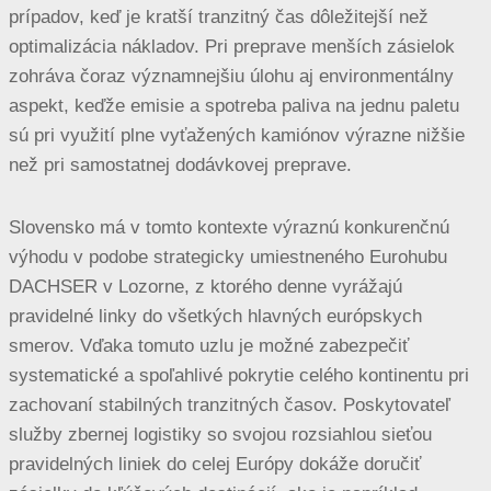
prípadov, keď je kratší tranzitný čas dôležitejší než
optimalizácia nákladov. Pri preprave menších zásielok
zohráva čoraz významnejšiu úlohu aj environmentálny
aspekt, keďže emisie a spotreba paliva na jednu paletu
sú pri využití plne vyťažených kamiónov výrazne nižšie
než pri samostatnej dodávkovej preprave.
Slovensko má v tomto kontexte výraznú konkurenčnú
výhodu v podobe strategicky umiestneného Eurohubu
DACHSER v Lozorne, z ktorého denne vyrážajú
pravidelné linky do všetkých hlavných európskych
smerov. Vďaka tomuto uzlu je možné zabezpečiť
systematické a spoľahlivé pokrytie celého kontinentu pri
zachovaní stabilných tranzitných časov. Poskytovateľ
služby zbernej logistiky so svojou rozsiahlou sieťou
pravidelných liniek do celej Európy dokáže doručiť