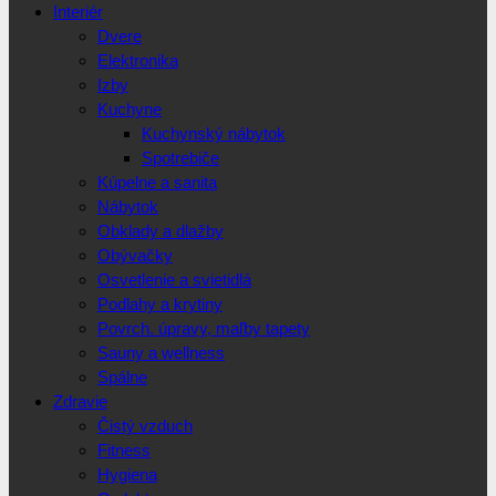
Interiér
Dvere
Elektronika
Izby
Kuchyne
Kuchynský nábytok
Spotrebiče
Kúpelne a sanita
Nábytok
Obklady a dlažby
Obývačky
Osvetlenie a svietidlá
Podlahy a krytiny
Povrch. úpravy, maľby tapety
Sauny a wellness
Spálne
Zdravie
Čistý vzduch
Fitness
Hygiena