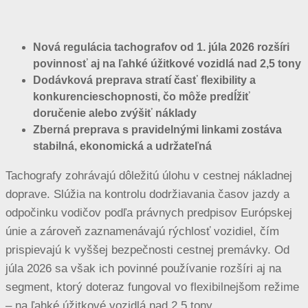
Nová regulácia tachografov od 1. júla 2026 rozšíri
povinnosť aj na ľahké úžitkové vozidlá nad 2,5 tony
Dodávková preprava stratí časť flexibility a
konkurencieschopnosti, čo môže predĺžiť
doručenie alebo zvýšiť náklady
Zberná preprava s pravidelnými linkami zostáva
stabilná, ekonomická a udržateľná
Tachografy zohrávajú dôležitú úlohu v cestnej nákladnej
doprave. Slúžia na kontrolu dodržiavania časov jazdy a
odpočinku vodičov podľa právnych predpisov Európskej
únie a zároveň zaznamenávajú rýchlosť vozidiel, čím
prispievajú k vyššej bezpečnosti cestnej premávky. Od
júla 2026 sa však ich povinné používanie rozšíri aj na
segment, ktorý doteraz fungoval vo flexibilnejšom režime
– na ľahké úžitkové vozidlá nad 2,5 tony.