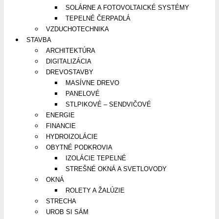
SOLÁRNE A FOTOVOLTAICKÉ SYSTÉMY
TEPELNÉ ČERPADLÁ
VZDUCHOTECHNIKA
STAVBA
ARCHITEKTÚRA
DIGITALIZÁCIA
DREVOSTAVBY
MASÍVNE DREVO
PANELOVÉ
STLPIKOVÉ – SENDVIČOVÉ
ENERGIE
FINANCIE
HYDROIZOLÁCIE
OBYTNÉ PODKROVIA
IZOLÁCIE TEPELNÉ
STREŠNÉ OKNÁ A SVETLOVODY
OKNÁ
ROLETY A ŽALÚZIE
STRECHA
UROB SI SÁM