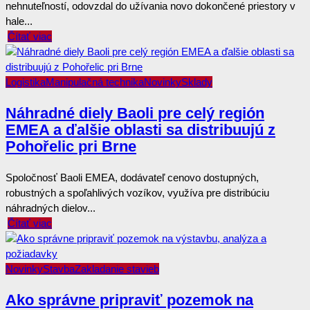
nehnuteľností, odovzdal do užívania novo dokončené priestory v
hale...
Čítať viac
Logistika
Manipulačná technika
Novinky
Sklady
Náhradné diely Baoli pre celý región
EMEA a ďalšie oblasti sa distribuujú z
Pohořelic pri Brne
Spoločnosť Baoli EMEA, dodávateľ cenovo dostupných,
robustných a spoľahlivých vozíkov, využíva pre distribúciu
náhradných dielov...
Čítať viac
Novinky
Stavba
Zakladanie stavieb
Ako správne pripraviť pozemok na