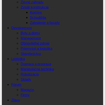
Zimné záhrady
Zvislé konštrukcie
Komíny
Schodištia
Zateplenie a fasády
Development
Byty a domy
Management
Obnoviteľné zdroje
Priemysel a logistika
Stavebníctvo
Logistika
Doprava a preprava
Manipulačná technika
Robotizácia
Sklady
Fórum
Magazín
Firmy
Zľavy