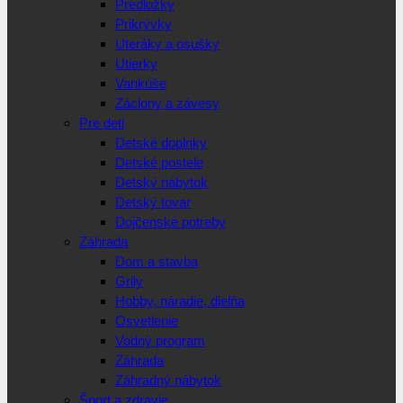
Predložky
Prikrývky
Uteráky a osušky
Utierky
Vankúše
Záclony a závesy
Pre deti
Detské doplnky
Detské postele
Detský nábytok
Detský tovar
Dojčenské potreby
Záhrada
Dom a stavba
Grily
Hobby, náradie, dielňa
Osvetlenie
Vodný program
Záhrada
Záhradný nábytok
Šport a zdravie