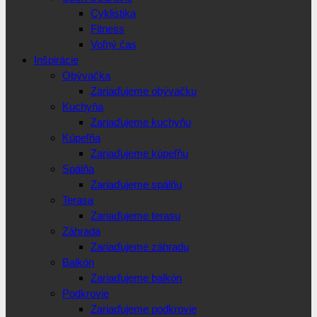
Cyklistika
Fitness
Voľný čas
Inšpirácie
Obývačka
Zariaďujeme obývačku
Kuchyňa
Zariaďujeme kuchyňu
Kúpeľňa
Zariaďujeme kúpeľňu
Spálňa
Zariaďujeme spálňu
Terasa
Zariaďujeme terasu
Záhrada
Zariaďujeme záhradu
Balkón
Zariaďujeme balkón
Podkrovie
Zariaďujeme podkrovie