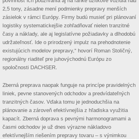
povinnosť ich používania aj na ľahké úžitkové vozidlá nad
2,5 tony, zásadne mení podmienky prepravy menších
zásielok v rámci Európy. Firmy budú musieť pri plánovaní
logistiky systematickejšie zohľadňovať nielen tranzitné
časy a náklady, ale aj legislatívne požiadavky a dlhodobú
udržateľnosť. Ide o prirodzený impulz na prehodnotenie
existujúcich modelov prepravy,“ hovorí Roman Stoličný,
regionálny riaditeľ pre juhovýchodnú Európu zo
spoločnosti DACHSER.
Zberná preprava naopak funguje na princípe pravidelných
liniek, pevne stanovených odchodov a predvídateľných
tranzitných časov. Vďaka tomu je jednoduchšia na
plánovanie a zároveň efektívnejšia z hľadiska využitia
kapacít. Zberná doprava s pevnými harmonogramami a
časmi odchodov je už dnes výrazne nákladovo
efektívnejším riešením prepravy tovaru – s výnimkou