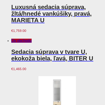
Luxusná sedacia súprava,
žltá/hnedé vankúšiky, pravá,
MARIETA U
€
1,759.00
Do obchodu
Sedacia súprava v tvare U,
ekokoža biela, ľavá, BITER U
€
1,465.00