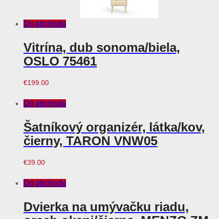
Do obchodu
Vitrína, dub sonoma/biela,
OSLO 75461
€
199.00
Do obchodu
Šatníkový organizér, látka/kov,
čierny, TARON VNW05
€
39.00
Do obchodu
Dvierka na umývačku riadu,