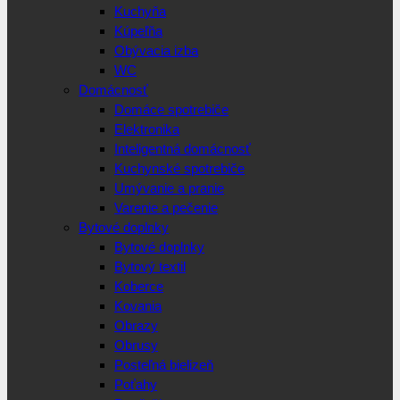
Kuchyňa
Kúpeľňa
Obývacia izba
WC
Domácnosť
Domáce spotrebiče
Elektronika
Inteligentná domácnosť
Kuchynské spotrebiče
Umývanie a pranie
Varenie a pečenie
Bytové doplnky
Bytové doplnky
Bytový textil
Koberce
Kovania
Obrazy
Obrusy
Posteľná bielizeň
Poťahy