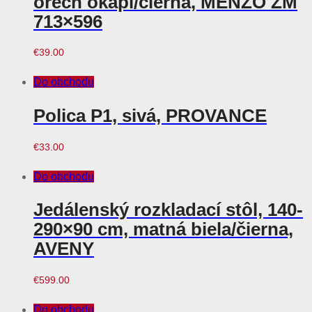
orech okapi/čierna, MENZO ZM
713×596
€
39.00
Do obchodu
Polica P1, sivá, PROVANCE
€
33.00
Do obchodu
Jedálenský rozkladací stôl, 140-
290×90 cm, matná biela/čierna,
AVENY
€
599.00
Do obchodu