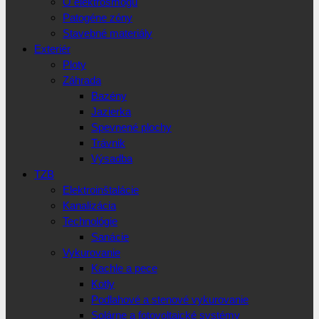
O elektrosmogu
Patogéne zóny
Stavebné materiály
Exteriér
Ploty
Záhrada
Bazény
Jazierka
Spevnené plochy
Trávnik
Výsadba
TZB
Elektroinštalácie
Kanalizácia
Technológie
Sanácie
Vykurovanie
Kachle a pece
Kotly
Podlahové a stenové vykurovanie
Solárne a fotovoltaické systémy