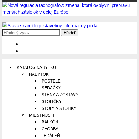
Search
Stavajsnami.sk
Stavebníctvo, stavby, byty, domy a všetko o nich
for:
KATALÓG NÁBYTKU
NÁBYTOK
POSTELE
SEDAČKY
STENY A ZOSTAVY
STOLIČKY
STOLY A STOLÍKY
MIESTNOSTI
BALKÓN
CHODBA
JEDÁLEŇ