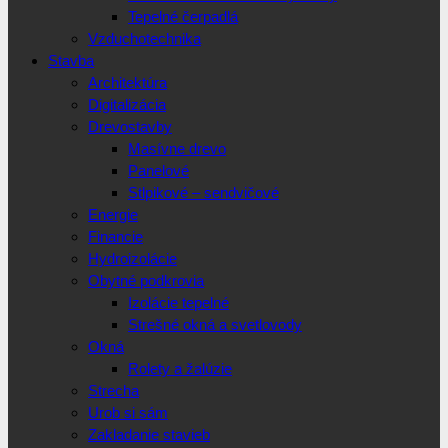
Tepelné čerpadlá
Vzduchotechnika
Stavba
Architektúra
Digitalizácia
Drevostavby
Masívne drevo
Panelové
Stlpikové – sendvičové
Energie
Financie
Hydroizolácie
Obytné podkrovia
Izolácie tepelné
Strešné okná a svetlovody
Okná
Rolety a žalúzie
Strecha
Urob si sám
Zakladanie stavieb