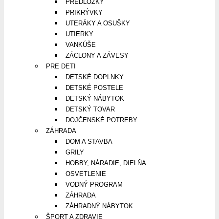
PREDLOŽKY
PRIKRÝVKY
UTERÁKY A OSUŠKY
UTIERKY
VANKÚŠE
ZÁCLONY A ZÁVESY
PRE DETI
DETSKÉ DOPLNKY
DETSKÉ POSTELE
DETSKÝ NÁBYTOK
DETSKÝ TOVAR
DOJČENSKÉ POTREBY
ZÁHRADA
DOM A STAVBA
GRILY
HOBBY, NÁRADIE, DIELŇA
OSVETLENIE
VODNÝ PROGRAM
ZÁHRADA
ZÁHRADNÝ NÁBYTOK
ŠPORT A ZDRAVIE