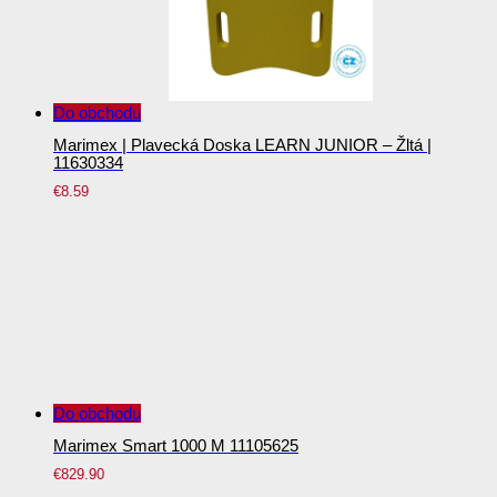
Do obchodu
Marimex | Plavecká Doska LEARN JUNIOR – Žltá |
11630334
€
8.59
Do obchodu
Marimex Smart 1000 M 11105625
€
829.90