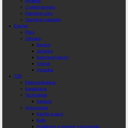
Hygiena
O elektrosmogu
Patogéne zóny
Stavebné materiály
Exteriér
Ploty
Záhrada
Bazény
Jazierka
Spevnené plochy
Trávnik
Výsadba
TZB
Elektroinštalácie
Kanalizácia
Technológie
Sanácie
Vykurovanie
Kachle a pece
Kotly
Podlahové a stenové vykurovanie