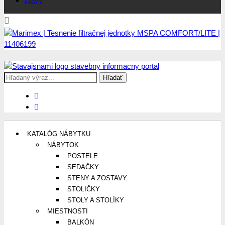
Zľavy
Search
Stavajsnami.sk
Stavebníctvo, stavby, byty, domy a všetko o nich
for:
KATALÓG NÁBYTKU
NÁBYTOK
POSTELE
SEDAČKY
STENY A ZOSTAVY
STOLIČKY
STOLY A STOLÍKY
MIESTNOSTI
BALKÓN