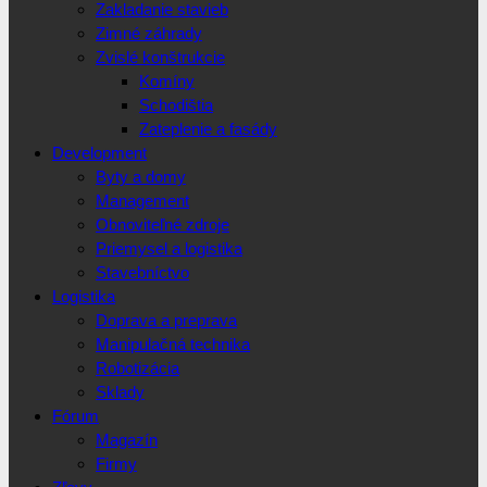
Zakladanie stavieb
Zimné záhrady
Zvislé konštrukcie
Komíny
Schodištia
Zateplenie a fasády
Development
Byty a domy
Management
Obnoviteľné zdroje
Priemysel a logistika
Stavebníctvo
Logistika
Doprava a preprava
Manipulačná technika
Robotizácia
Sklady
Fórum
Magazín
Firmy