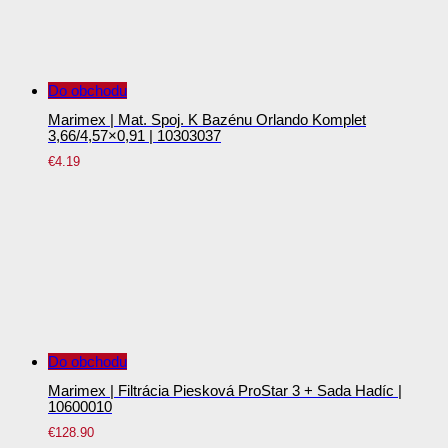
Do obchodu
Marimex | Mat. Spoj. K Bazénu Orlando Komplet
3,66/4,57×0,91 | 10303037
€
4.19
Do obchodu
Marimex | Filtrácia Piesková ProStar 3 + Sada Hadíc |
10600010
€
128.90