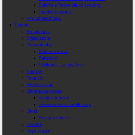
Solárne a fotovoltaické systémy
Tepelné čerpadlá
Vzduchotechnika
Stavba
Architektúra
Digitalizácia
Drevostavby
Masívne drevo
Panelové
Stlpikové – sendvičové
Energie
Financie
Hydroizolácie
Obytné podkrovia
Izolácie tepelné
Strešné okná a svetlovody
Okná
Rolety a žalúzie
Strecha
Urob si sám