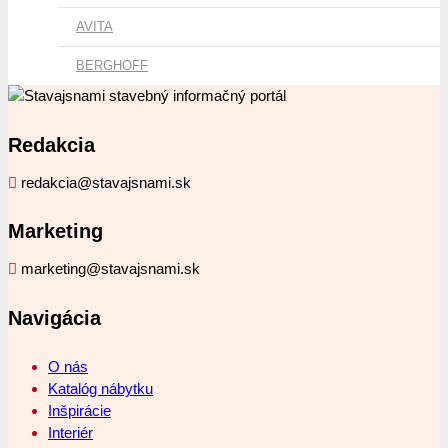
AVITA
BERGHOFF
Redakcia
redakcia@stavajsnami.sk
Marketing
marketing@stavajsnami.sk
Navigácia
O nás
Katalóg nábytku
Inšpirácie
Interiér