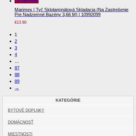
Do obchodu
Marimex | Tyč Sklolaminátová Skladacia (na Zastrešenie
Pre Nadzemné Bazény 3,66 M) | 10992099
€
13.90
1
2
3
4
…
87
88
89
→
KATEGÓRIE
BYTOVÉ DOPLNKY
DOMÁCNOSŤ
MIESTNOSTI