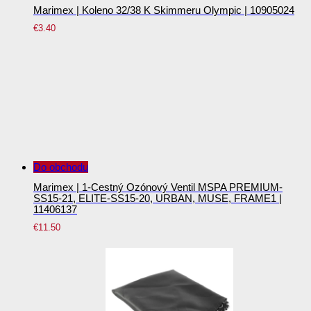
Marimex | Koleno 32/38 K Skimmeru Olympic | 10905024
€
3.40
Do obchodu
Marimex | 1-Cestný Ozónový Ventil MSPA PREMIUM-
SS15-21, ELITE-SS15-20, URBAN, MUSE, FRAME1 |
11406137
€
11.50