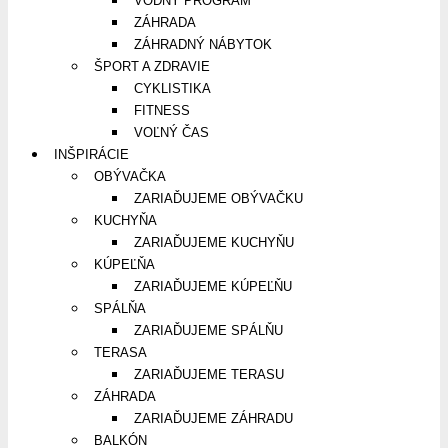
VODNÝ PROGRAM
ZÁHRADA
ZÁHRADNÝ NÁBYTOK
ŠPORT A ZDRAVIE
CYKLISTIKA
FITNESS
VOĽNÝ ČAS
INŠPIRÁCIE
OBÝVAČKA
ZARIAĎUJEME OBÝVAČKU
KUCHYŇA
ZARIAĎUJEME KUCHYŇU
KÚPEĽŇA
ZARIAĎUJEME KÚPEĽŇU
SPÁLŇA
ZARIAĎUJEME SPÁLŇU
TERASA
ZARIAĎUJEME TERASU
ZÁHRADA
ZARIAĎUJEME ZÁHRADU
BALKÓN