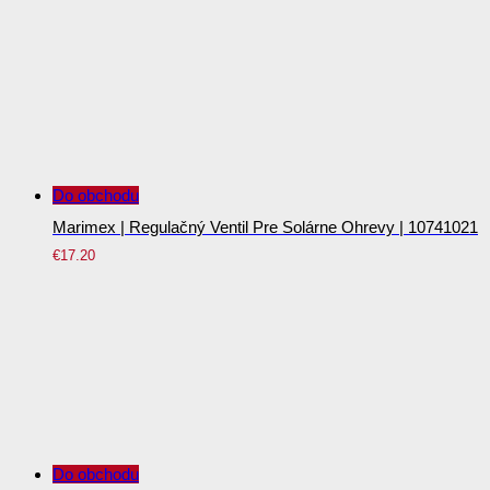
Do obchodu
Marimex | Regulačný Ventil Pre Solárne Ohrevy | 10741021
€
17.20
Do obchodu