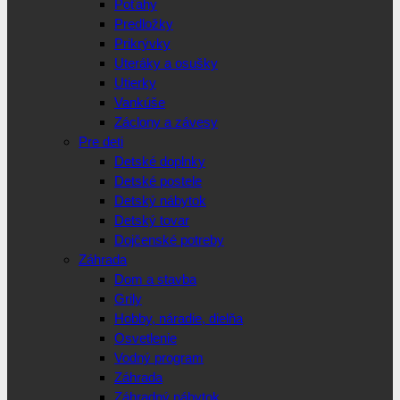
Poťahy
Predložky
Prikrývky
Uteráky a osušky
Utierky
Vankúše
Záclony a závesy
Pre deti
Detské doplnky
Detské postele
Detský nábytok
Detský tovar
Dojčenské potreby
Záhrada
Dom a stavba
Grily
Hobby, náradie, dielňa
Osvetlenie
Vodný program
Záhrada
Záhradný nábytok