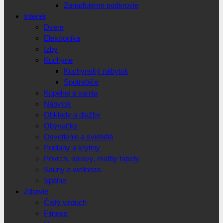
Zariaďujeme podkrovie
Interiér
Dvere
Elektronika
Izby
Kuchyne
Kuchynský nábytok
Spotrebiče
Kúpelne a sanita
Nábytok
Obklady a dlažby
Obývačky
Osvetlenie a svietidlá
Podlahy a krytiny
Povrch. úpravy, maľby tapety
Sauny a wellness
Spálne
Zdravie
Čistý vzduch
Fitness