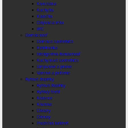
Kancelária
Kuchyňa
Kúpeľňa
Obývacia izba
WC
Domácnosť
Domáce spotrebiče
Elektronika
Inteligentná domácnosť
Kuchynské spotrebiče
Umývanie a pranie
Varenie a pečenie
Bytové doplnky
Bytové doplnky
Bytový textil
Koberce
Kovania
Obrazy
Obrusy
Posteľná bielizeň