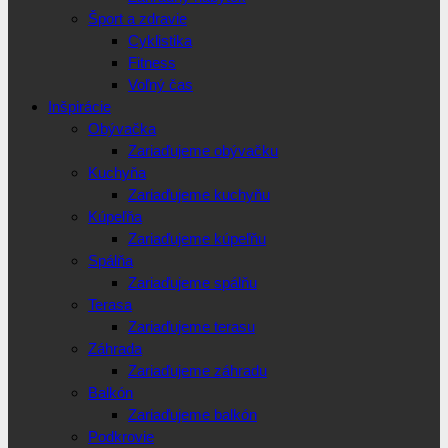
Šport a zdravie
Cyklistika
Fitness
Voľný čas
Inšpirácie
Obývačka
Zariaďujeme obývačku
Kuchyňa
Zariaďujeme kuchyňu
Kúpeľňa
Zariaďujeme kúpeľňu
Spálňa
Zariaďujeme spálňu
Terasa
Zariaďujeme terasu
Záhrada
Zariaďujeme záhradu
Balkón
Zariaďujeme balkón
Podkrovie