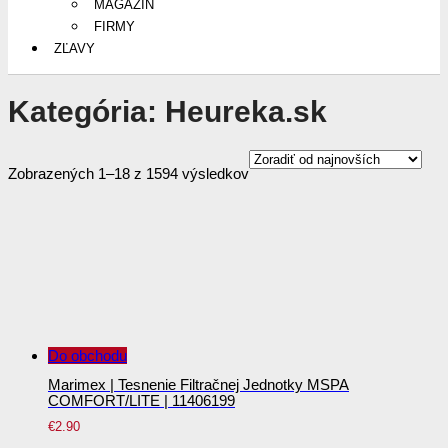
MAGAZÍN
FIRMY
ZĽAVY
Kategória:
Heureka.sk
Sorted
Zobrazených 1–18 z 1594 výsledkov
by
latest
Do obchodu
Marimex | Tesnenie Filtračnej Jednotky MSPA
COMFORT/LITE | 11406199
€
2.90