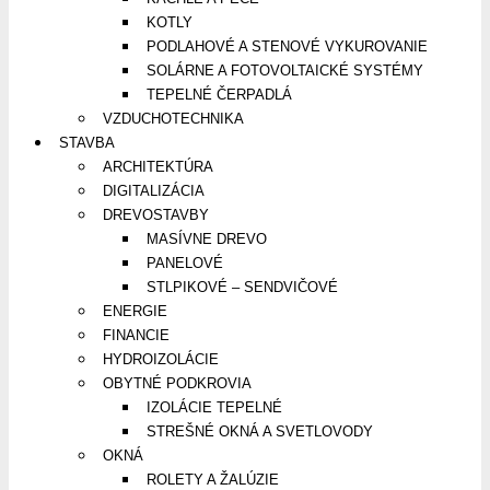
KOTLY
PODLAHOVÉ A STENOVÉ VYKUROVANIE
SOLÁRNE A FOTOVOLTAICKÉ SYSTÉMY
TEPELNÉ ČERPADLÁ
VZDUCHOTECHNIKA
STAVBA
ARCHITEKTÚRA
DIGITALIZÁCIA
DREVOSTAVBY
MASÍVNE DREVO
PANELOVÉ
STLPIKOVÉ – SENDVIČOVÉ
ENERGIE
FINANCIE
HYDROIZOLÁCIE
OBYTNÉ PODKROVIA
IZOLÁCIE TEPELNÉ
STREŠNÉ OKNÁ A SVETLOVODY
OKNÁ
ROLETY A ŽALÚZIE