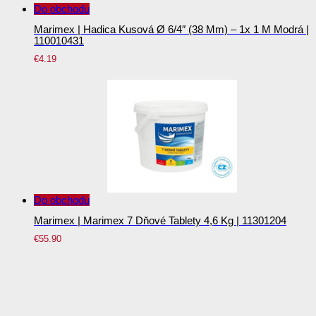
Do obchodu
Marimex | Hadica Kusová Ø 6/4″ (38 Mm) – 1x 1 M Modrá |
110010431
€
4.19
Do obchodu
Marimex | Marimex 7 Dňové Tablety 4,6 Kg | 11301204
€
55.90