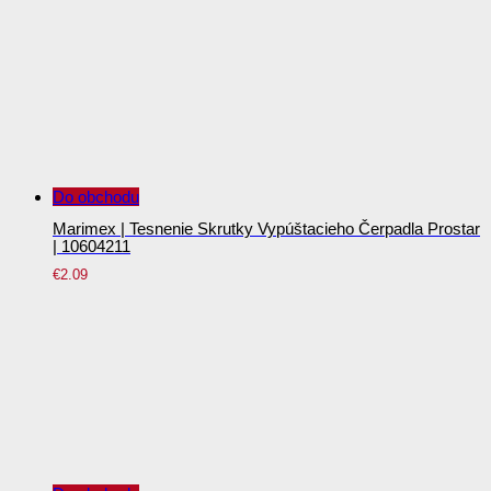
Do obchodu
Marimex | Tesnenie Skrutky Vypúštacieho Čerpadla Prostar
| 10604211
€
2.09