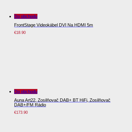
Do obchodu
FrontStage Videokábel DVI Na HDMI 5m
€
18.90
Do obchodu
Auna Art22, Zosilňovač DAB+ BT HiFi, Zosilňovač
DAB+/FM Rádio
€
173.90