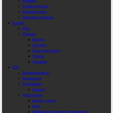
Hygiena
O elektrosmogu
Patogéne zóny
Stavebné materiály
Exteriér
Ploty
Záhrada
Bazény
Jazierka
Spevnené plochy
Trávnik
Výsadba
TZB
Elektroinštalácie
Kanalizácia
Technológie
Sanácie
Vykurovanie
Kachle a pece
Kotly
Podlahové a stenové vykurovanie