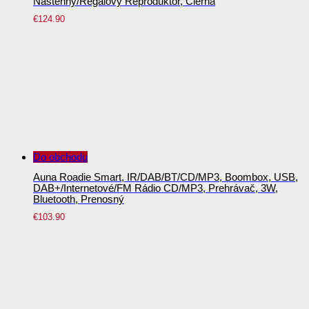
Nástenný/regálový Reproduktor, Čierna
€
124.90
Do obchodu
Auna Roadie Smart, IR/DAB/BT/CD/MP3, Boombox, USB,
DAB+/internetové/FM Rádio CD/MP3, Prehrávač, 3W,
Bluetooth, Prenosný
€
103.90