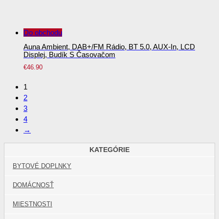
Do obchodu
Auna Ambient, DAB+/FM Rádio, BT 5.0, AUX-In, LCD
Displej, Budík S Časovačom
€
46.90
1
2
3
4
→
KATEGÓRIE
BYTOVÉ DOPLNKY
DOMÁCNOSŤ
MIESTNOSTI