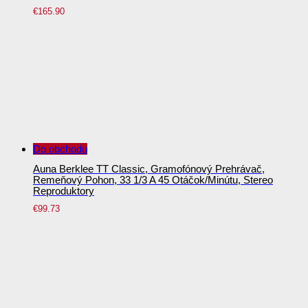
€
165.90
Do obchodu
Auna Berklee TT Classic, Gramofónový Prehrávač,
Remeňový Pohon, 33 1/3 A 45 Otáčok/minútu, Stereo
Reproduktory
€
99.73