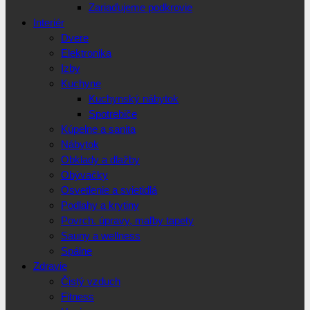
Zariaďujeme podkrovie
Interiér
Dvere
Elektronika
Izby
Kuchyne
Kuchynský nábytok
Spotrebiče
Kúpelne a sanita
Nábytok
Obklady a dlažby
Obývačky
Osvetlenie a svietidlá
Podlahy a krytiny
Povrch. úpravy, maľby tapety
Sauny a wellness
Spálne
Zdravie
Čistý vzduch
Fitness