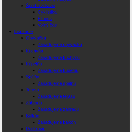
Šport a zdravie
Cyklistika
Fitness
Voľný čas
Inšpirácie
Obývačka
Zariaďujeme obývačku
Kuchyňa
Zariaďujeme kuchyňu
Kúpeľňa
Zariaďujeme kúpeľňu
Spálňa
Zariaďujeme spálňu
Terasa
Zariaďujeme terasu
Záhrada
Zariaďujeme záhradu
Balkón
Zariaďujeme balkón
Podkrovie