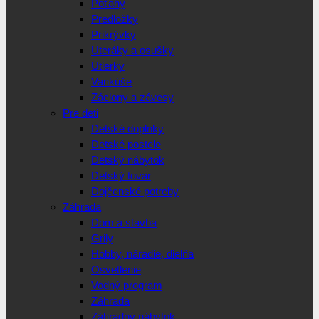
Poťahy
Predložky
Prikrývky
Uteráky a osušky
Utierky
Vankúše
Záclony a závesy
Pre deti
Detské doplnky
Detské postele
Detský nábytok
Detský tovar
Dojčenské potreby
Záhrada
Dom a stavba
Grily
Hobby, náradie, dielňa
Osvetlenie
Vodný program
Záhrada
Záhradný nábytok