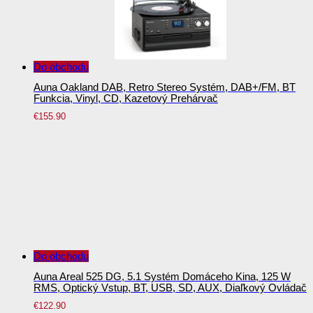
Do obchodu
Auna Oakland DAB, Retro Stereo Systém, DAB+/FM, BT
Funkcia, Vinyl, CD, Kazetový Prehárvač
€
155.90
Do obchodu
Auna Areal 525 DG, 5.1 Systém Domáceho Kina, 125 W
RMS, Optický Vstup, BT, USB, SD, AUX, Diaľkový Ovládač
€
122.90