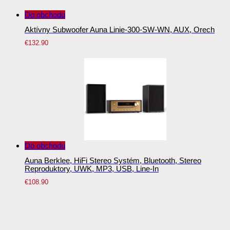
Do obchodu
Aktívny Subwoofer Auna Linie-300-SW-WN, AUX, Orech
€
132.90
Do obchodu
Auna Berklee, HiFi Stereo Systém, Bluetooth, Stereo
Reproduktory, UWK, MP3, USB, Line-In
€
108.90