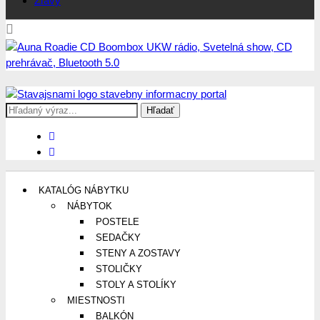
Zľavy
Search
Stavajsnami.sk
Stavebníctvo, stavby, byty, domy a všetko o nich
for:
KATALÓG NÁBYTKU
NÁBYTOK
POSTELE
SEDAČKY
STENY A ZOSTAVY
STOLIČKY
STOLY A STOLÍKY
MIESTNOSTI
BALKÓN