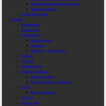
Solárne a fotovoltaické systémy
Tepelné čerpadlá
Vzduchotechnika
Stavba
Architektúra
Digitalizácia
Drevostavby
Masívne drevo
Panelové
Stlpikové – sendvičové
Energie
Financie
Hydroizolácie
Obytné podkrovia
Izolácie tepelné
Strešné okná a svetlovody
Okná
Rolety a žalúzie
Strecha
Urob si sám