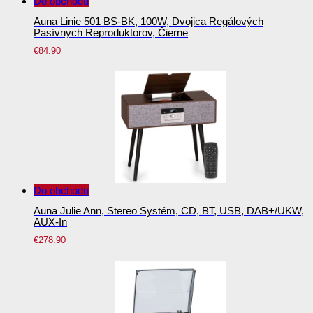
Do obchodu
Auna Linie 501 BS-BK, 100W, Dvojica Regálových
Pasívnych Reproduktorov, Čierne
€
84.90
Do obchodu
Auna Julie Ann, Stereo Systém, CD, BT, USB, DAB+/UKW,
AUX-In
€
278.90