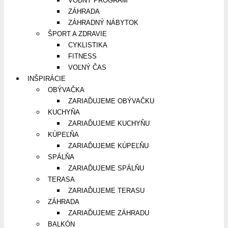
VODNÝ PROGRAM
ZÁHRADA
ZÁHRADNÝ NÁBYTOK
ŠPORT A ZDRAVIE
CYKLISTIKA
FITNESS
VOĽNÝ ČAS
INŠPIRÁCIE
OBÝVAČKA
ZARIAĎUJEME OBÝVAČKU
KUCHYŇA
ZARIAĎUJEME KUCHYŇU
KÚPEĽŇA
ZARIAĎUJEME KÚPEĽŇU
SPÁLŇA
ZARIAĎUJEME SPÁLŇU
TERASA
ZARIAĎUJEME TERASU
ZÁHRADA
ZARIAĎUJEME ZÁHRADU
BALKÓN