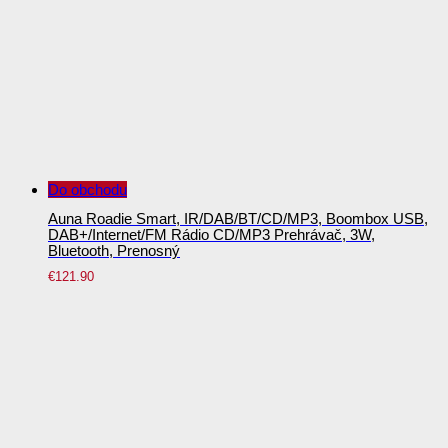
Do obchodu
Auna Roadie Smart, IR/DAB/BT/CD/MP3, Boombox USB,
DAB+/internet/FM Rádio CD/MP3 Prehrávač, 3W,
Bluetooth, Prenosný
€
121.90