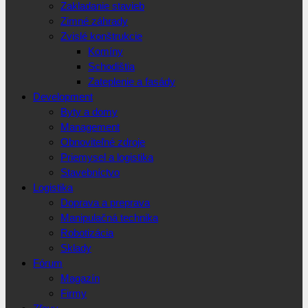
Zakladanie stavieb
Zimné záhrady
Zvislé konštrukcie
Komíny
Schodištia
Zateplenie a fasády
Development
Byty a domy
Management
Obnoviteľné zdroje
Priemysel a logistika
Stavebníctvo
Logistika
Doprava a preprava
Manipulačná technika
Robotizácia
Sklady
Fórum
Magazín
Firmy