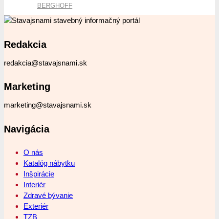
BERGHOFF
Redakcia
redakcia@stavajsnami.sk
Marketing
marketing@stavajsnami.sk
Navigácia
O nás
Katalóg nábytku
Inšpirácie
Interiér
Zdravé bývanie
Exteriér
TZB