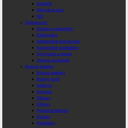
Kúpeľňa
Obývacia izba
WC
Domácnosť
Domáce spotrebiče
Elektronika
Inteligentná domácnosť
Kuchynské spotrebiče
Umývanie a pranie
Varenie a pečenie
Bytové doplnky
Bytové doplnky
Bytový textil
Koberce
Kovania
Obrazy
Obrusy
Posteľná bielizeň
Poťahy
Predložky