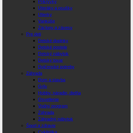
Prikrývky
Uteráky a osušky
Utierky
Vankúše
Záclony a závesy
Pre deti
Detské doplnky
Detské postele
Detský nábytok
Detský tovar
Dojčenské potreby
Záhrada
Dom a stavba
Grily
Hobby, náradie, dielňa
Osvetlenie
Vodný program
Záhrada
Záhradný nábytok
Šport a zdravie
Cyklistika