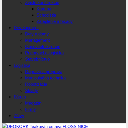
Zvislé konštrukcie
Komíny
Schodištia
Zateplenie a fasády
Development
Byty a domy
Management
Obnoviteľné zdroje
Priemysel a logistika
Stavebníctvo
Logistika
Doprava a preprava
Manipulačná technika
Robotizácia
Sklady
Fórum
Magazín
Firmy
Zľavy