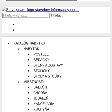
Search
Stavajsnami.sk
Stavebníctvo, stavby, byty, domy a všetko o nich
for:
KATALÓG NÁBYTKU
NÁBYTOK
POSTELE
SEDAČKY
STENY A ZOSTAVY
STOLIČKY
STOLY A STOLÍKY
MIESTNOSTI
BALKÓN
CHODBA
JEDÁLEŇ
KANCELÁRIA
KUCHYŇA