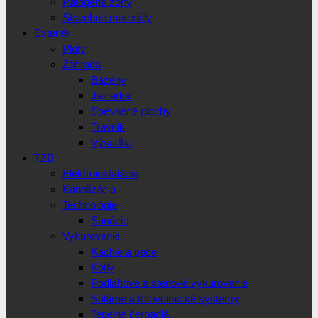
Patogéne zóny
Stavebné materiály
Exteriér
Ploty
Záhrada
Bazény
Jazierka
Spevnené plochy
Trávnik
Výsadba
TZB
Elektroinštalácie
Kanalizácia
Technológie
Sanácie
Vykurovanie
Kachle a pece
Kotly
Podlahové a stenové vykurovanie
Solárne a fotovoltaické systémy
Tepelné čerpadlá