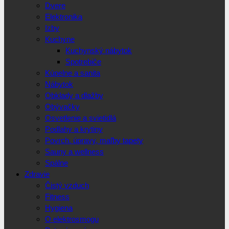
Dvere
Elektronika
Izby
Kuchyne
Kuchynský nábytok
Spotrebiče
Kúpelne a sanita
Nábytok
Obklady a dlažby
Obývačky
Osvetlenie a svietidlá
Podlahy a krytiny
Povrch. úpravy, maľby tapety
Sauny a wellness
Spálne
Zdravie
Čistý vzduch
Fitness
Hygiena
O elektrosmogu