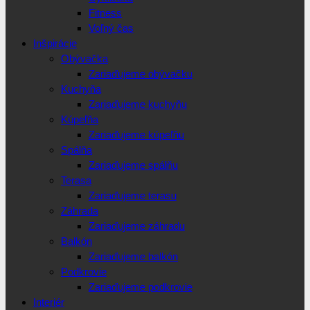
Fitness
Voľný čas
Inšpirácie
Obývačka
Zariaďujeme obývačku
Kuchyňa
Zariaďujeme kuchyňu
Kúpeľňa
Zariaďujeme kúpeľňu
Spálňa
Zariaďujeme spálňu
Terasa
Zariaďujeme terasu
Záhrada
Zariaďujeme záhradu
Balkón
Zariaďujeme balkón
Podkrovie
Zariaďujeme podkrovie
Interiér