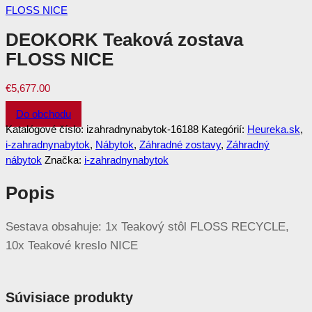
DEOKORK Teaková zostava
FLOSS NICE
€
5,677.00
Do obchodu
Katalógové číslo:
izahradnynabytok-16188
Kategórií:
Heureka.sk
,
i-zahradnynabytok
,
Nábytok
,
Záhradné zostavy
,
Záhradný
nábytok
Značka:
i-zahradnynabytok
Popis
Sestava obsahuje: 1x Teakový stôl FLOSS RECYCLE,
10x Teakové kreslo NICE
Súvisiace produkty