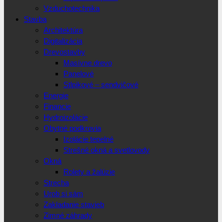
Vzduchotechnika
Stavba
Architektúra
Digitalizácia
Drevostavby
Masívne drevo
Panelové
Stlpikové – sendvičové
Energie
Financie
Hydroizolácie
Obytné podkrovia
Izolácie tepelné
Strešné okná a svetlovody
Okná
Rolety a žalúzie
Strecha
Urob si sám
Zakladanie stavieb
Zimné záhrady