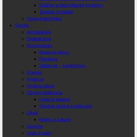
Solárne a fotovoltaické systémy
Tepelné čerpadlá
Vzduchotechnika
Stavba
Architektúra
Digitalizácia
Drevostavby
Masívne drevo
Panelové
Stlpikové – sendvičové
Energie
Financie
Hydroizolácie
Obytné podkrovia
Izolácie tepelné
Strešné okná a svetlovody
Okná
Rolety a žalúzie
Strecha
Urob si sám