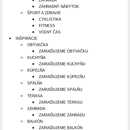
ZÁHRADA
ZÁHRADNÝ NÁBYTOK
ŠPORT A ZDRAVIE
CYKLISTIKA
FITNESS
VOĽNÝ ČAS
INŠPIRÁCIE
OBÝVAČKA
ZARIAĎUJEME OBÝVAČKU
KUCHYŇA
ZARIAĎUJEME KUCHYŇU
KÚPEĽŇA
ZARIAĎUJEME KÚPEĽŇU
SPÁLŇA
ZARIAĎUJEME SPÁLŇU
TERASA
ZARIAĎUJEME TERASU
ZÁHRADA
ZARIAĎUJEME ZÁHRADU
BALKÓN
ZARIAĎUJEME BALKÓN