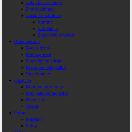
Zakladanie stavieb
Zimné záhrady
Zvislé konštrukcie
Komíny
Schodištia
Zateplenie a fasády
Development
Byty a domy
Management
Obnoviteľné zdroje
Priemysel a logistika
Stavebníctvo
Logistika
Doprava a preprava
Manipulačná technika
Robotizácia
Sklady
Fórum
Magazín
Firmy