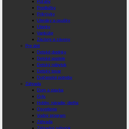
Poťahy
Predložky
Prikrývky
Uteráky a osušky
Utierky
Vankúše
Záclony a závesy
Pre deti
Detské doplnky
Detské postele
Detský nábytok
Detský tovar
Dojčenské potreby
Záhrada
Dom a stavba
Grily
Hobby, náradie, dielňa
Osvetlenie
Vodný program
Záhrada
Záhradný nábytok