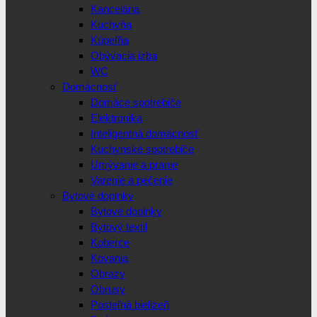
Kancelária
Kuchyňa
Kúpeľňa
Obývacia izba
WC
Domácnosť
Domáce spotrebiče
Elektronika
Inteligentná domácnosť
Kuchynské spotrebiče
Umývanie a pranie
Varenie a pečenie
Bytové doplnky
Bytové doplnky
Bytový textil
Koberce
Kovania
Obrazy
Obrusy
Posteľná bielizeň