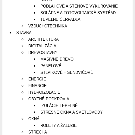
PODLAHOVÉ A STENOVÉ VYKUROVANIE
SOLÁRNE A FOTOVOLTAICKÉ SYSTÉMY
TEPELNÉ ČERPADLÁ
VZDUCHOTECHNIKA
STAVBA
ARCHITEKTÚRA
DIGITALIZÁCIA
DREVOSTAVBY
MASÍVNE DREVO
PANELOVÉ
STLPIKOVÉ – SENDVIČOVÉ
ENERGIE
FINANCIE
HYDROIZOLÁCIE
OBYTNÉ PODKROVIA
IZOLÁCIE TEPELNÉ
STREŠNÉ OKNÁ A SVETLOVODY
OKNÁ
ROLETY A ŽALÚZIE
STRECHA