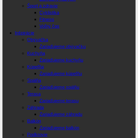
Šport a zdravie
Cyklistika
Fitness
Voľný čas
Inšpirácie
Obývačka
Zariaďujeme obývačku
Kuchyňa
Zariaďujeme kuchyňu
Kúpeľňa
Zariaďujeme kúpeľňu
Spálňa
Zariaďujeme spálňu
Terasa
Zariaďujeme terasu
Záhrada
Zariaďujeme záhradu
Balkón
Zariaďujeme balkón
Podkrovie