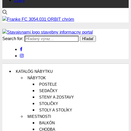
Zľavy
Search for:
Stavajsnami.sk
Stavebníctvo, stavby, byty, domy a všetko o nich
KATALÓG NÁBYTKU
NÁBYTOK
POSTELE
SEDAČKY
STENY A ZOSTAVY
STOLIČKY
STOLY A STOLÍKY
MIESTNOSTI
BALKÓN
CHODBA