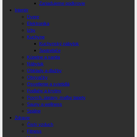
Zariaďujeme podkrovie
Interiér
Dvere
Elektronika
Izby
Kuchyne
Kuchynský nábytok
Spotrebiče
Kúpelne a sanita
Nábytok
Obklady a dlažby
Obývačky
Osvetlenie a svietidlá
Podlahy a krytiny
Povrch. úpravy, maľby tapety
Sauny a wellness
Spálne
Zdravie
Čistý vzduch
Fitness