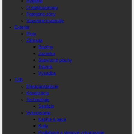
Hygiena
O elektrosmogu
Patogéne zóny
Stavebné materiály
Exteriér
Ploty
Záhrada
Bazény
Jazierka
Spevnené plochy
Trávnik
Výsadba
TZB
Elektroinštalácie
Kanalizácia
Technológie
Sanácie
Vykurovanie
Kachle a pece
Kotly
Podlahové a stenové vykurovanie