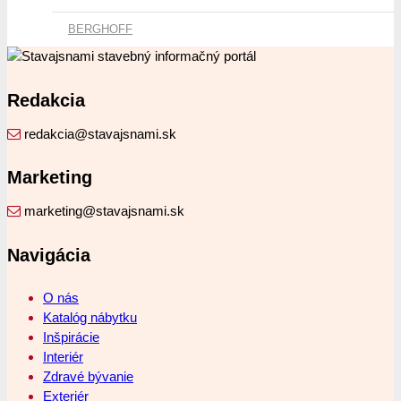
BERGHOFF
Redakcia
redakcia@stavajsnami.sk
Marketing
marketing@stavajsnami.sk
Navigácia
O nás
Katalóg nábytku
Inšpirácie
Interiér
Zdravé bývanie
Exteriér