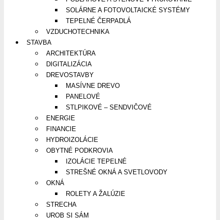
SOLÁRNE A FOTOVOLTAICKÉ SYSTÉMY
TEPELNÉ ČERPADLÁ
VZDUCHOTECHNIKA
STAVBA
ARCHITEKTÚRA
DIGITALIZÁCIA
DREVOSTAVBY
MASÍVNE DREVO
PANELOVÉ
STLPIKOVÉ – SENDVIČOVÉ
ENERGIE
FINANCIE
HYDROIZOLÁCIE
OBYTNÉ PODKROVIA
IZOLÁCIE TEPELNÉ
STREŠNÉ OKNÁ A SVETLOVODY
OKNÁ
ROLETY A ŽALÚZIE
STRECHA
UROB SI SÁM