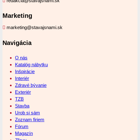
redakcia@stavajsnami.sk
Marketing
marketing@stavajsnami.sk
Navigácia
O nás
Katalóg nábytku
Inšpirácie
Interiér
Zdravé bývanie
Exteriér
TZB
Stavba
Urob si sám
Zoznam firiem
Fórum
Magazín