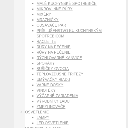
MALÉ KUCHYNSKÉ SPOTREBIČE
MIKROVLNNÉ RÚRY
MIXÉRY
MRAZNIČKY
ODSÁVAČE PÁR
PRÍSLUŠENSTVO KU KUCHYNSKÝM
SPOTREBIČOM
RACLETTE
RÚRY NA PEČENIE
RÚRY NA PEČENIE
RÝCHLOVARNÉ KANVICE
SPORÁKY
SUŠIČKY OVOCIA
TEPLOVZDUŠNÉ FRITÉZY
UMÝVAČKY RIADU
VARNÉ DOSKY
VINOTÉKY
VÝČAPNÉ ZARIADENIA
VÝROBNÍKY ĽADU
ZMRZLINOVAČE
OSVETLENIE
LAMPY
LED OSVETLENIE