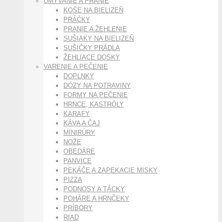
UMÝVANIE A PRANIE
KOŠE NA BIELIZEŇ
PRÁČKY
PRANIE A ŽEHLENIE
SUŠIAKY NA BIELIZEŇ
SUŠIČKY PRÁDLA
ŽEHLIACE DOSKY
VARENIE A PEČENIE
DOPLNKY
DÓZY NA POTRAVINY
FORMY NA PEČENIE
HRNCE, KASTRÓLY
KARAFY
KÁVA A ČAJ
MINIRÚRY
NOŽE
OBEDÁRE
PANVICE
PEKÁČE A ZAPEKACIE MISKY
PIZZA
PODNOSY A TÁCKY
POHÁRE A HRNČEKY
PRÍBORY
RIAD