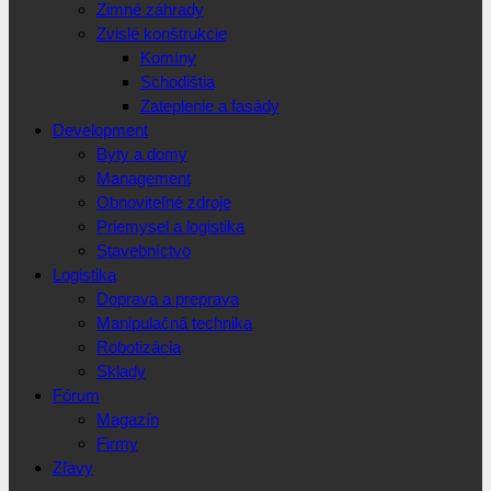
Zimné záhrady
Zvislé konštrukcie
Komíny
Schodištia
Zateplenie a fasády
Development
Byty a domy
Management
Obnoviteľné zdroje
Priemysel a logistika
Stavebníctvo
Logistika
Doprava a preprava
Manipulačná technika
Robotizácia
Sklady
Fórum
Magazín
Firmy
Zľavy