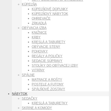
KÚPEĽŇA
KÚPEĽŇOVÉ DOPLNKY
KÚPEĽŇOVÝ NÁBYTOK
OHRIEVAČE
ZRKADLÁ
OBÝVACIA IZBA
KNIŽNICE
KRBY
KRESLÁ A TABURETY
OBÝVACIE STENY
POHOVKY
REGÁLY A POLIČKY
SEDACIE SÚPRAVY
STOLÍKY DO OBÝVACEJ IZBY
VITRÍNY
SPÁLNE
MATRACE A ROŠTY
POSTELE A FUTONY
SPÁLŇOVÉ ZOSTAVY
NÁBYTOK
SEDAČKY
KRESLÁ A TABURETKY
SKRINE A KOMODY