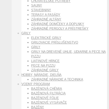
CHOVATEĽSKÉ POTREBY
SAUNY
STAVEBNINY
TERASY A FASÁDY
ZÁHRADNÉ ALTÁNY
ZÁHRADNÉ DOMČEKY A DOPLNKY
ZÁHRADNÉ PERGOLY A PRÍSTREŠKY
GRILY
ELEKTRICKÉ GRILY
GRILOVACIE PRÍSLUŠENSTVO
GRILY
GRILY NA DREVENÉ UHLIE, UDIARNE A PECE NA
PIZZU
LIATINOVÉ HRNCE
PECE NA PIZZU
ZÁHRADNÉ GRILY
HOBBY, NÁRADIE, DIELŇA
ZÁHRADNÉ NÁRADIE A TECHNIKA
VODNÝ PROGRAM
BAZÉNOVÁ CHÉMIA
BAZÉNOVÁ FILTRÁCIA
BAZÉNOVÉ FÓLIE
BAZÉNOVÉ VYSÁVAČE
BAZÉNY