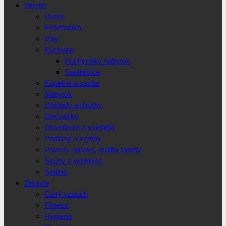
Interiér
Dvere
Elektronika
Izby
Kuchyne
Kuchynský nábytok
Spotrebiče
Kúpelne a sanita
Nábytok
Obklady a dlažby
Obývačky
Osvetlenie a svietidlá
Podlahy a krytiny
Povrch. úpravy, maľby tapety
Sauny a wellness
Spálne
Zdravie
Čistý vzduch
Fitness
Hygiena