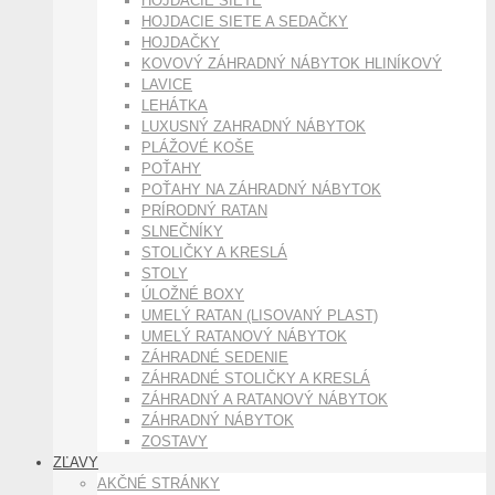
HOJDACIE SIETE
HOJDACIE SIETE A SEDAČKY
HOJDAČKY
KOVOVÝ ZÁHRADNÝ NÁBYTOK HLINÍKOVÝ
LAVICE
LEHÁTKA
LUXUSNÝ ZAHRADNÝ NÁBYTOK
PLÁŽOVÉ KOŠE
POŤAHY
POŤAHY NA ZÁHRADNÝ NÁBYTOK
PRÍRODNÝ RATAN
SLNEČNÍKY
STOLIČKY A KRESLÁ
STOLY
ÚLOŽNÉ BOXY
UMELÝ RATAN (LISOVANÝ PLAST)
UMELÝ RATANOVÝ NÁBYTOK
ZÁHRADNÉ SEDENIE
ZÁHRADNÉ STOLIČKY A KRESLÁ
ZÁHRADNÝ A RATANOVÝ NÁBYTOK
ZÁHRADNÝ NÁBYTOK
ZOSTAVY
ZĽAVY
AKČNÉ STRÁNKY