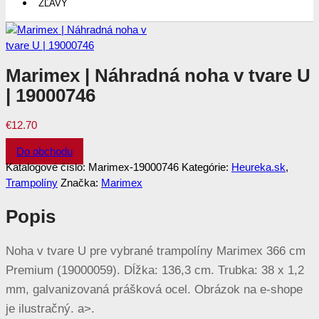
ZĽAVY
Marimex | Náhradná noha v tvare U
| 19000746
€
12.70
Do obchodu
Katalógové číslo:
Marimex-19000746
Kategórie:
Heureka.sk
,
Trampolíny
Značka:
Marimex
Popis
Noha v tvare U pre vybrané trampolíny Marimex 366 cm
Premium (19000059). Dĺžka: 136,3 cm. Trubka: 38 x 1,2
mm, galvanizovaná prášková ocel. Obrázok na e-shope
je ilustračný. a>.