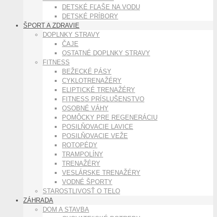
DETSKÉ FĽAŠE NA VODU
DETSKÉ PRÍBORY
ŠPORT A ZDRAVIE
DOPLNKY STRAVY
ČAJE
OSTATNÉ DOPLNKY STRAVY
FITNESS
BEŽECKÉ PÁSY
CYKLOTRENAŽÉRY
ELIPTICKÉ TRENAŽÉRY
FITNESS PRÍSLUŠENSTVO
OSOBNÉ VÁHY
POMÔCKY PRE REGENERÁCIU
POSILŇOVACIE LAVICE
POSILŇOVACIE VEŽE
ROTOPÉDY
TRAMPOLÍNY
TRENAŽÉRY
VESLÁRSKE TRENAŽÉRY
VODNÉ ŠPORTY
STAROSTLIVOSŤ O TELO
ZÁHRADA
DOM A STAVBA