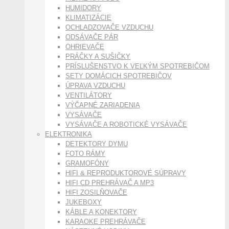
HUMIDORY
KLIMATIZÁCIE
OCHLADZOVAČE VZDUCHU
ODSÁVAČE PÁR
OHRIEVAČE
PRÁČKY A SUŠIČKY
PRÍSLUŠENSTVO K VEĽKÝM SPOTREBIČOM
SETY DOMÁCICH SPOTREBIČOV
ÚPRAVA VZDUCHU
VENTILÁTORY
VÝČAPNÉ ZARIADENIA
VYSÁVAČE
VYSÁVAČE A ROBOTICKÉ VYSÁVAČE
ELEKTRONIKA
DETEKTORY DYMU
FOTO RÁMY
GRAMOFÓNY
HIFI & REPRODUKTOROVÉ SÚPRAVY
HIFI CD PREHRÁVAČ A MP3
HIFI ZOSILŇOVAČE
JUKEBOXY
KÁBLE A KONEKTORY
KARAOKE PREHRÁVAČE