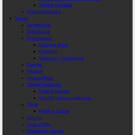
Tepelné čerpadlá
Vzduchotechnika
Stavba
Architektúra
Digitalizácia
Drevostavby
Masívne drevo
Panelové
Stlpikové – sendvičové
Energie
Financie
Hydroizolácie
Obytné podkrovia
Izolácie tepelné
Strešné okná a svetlovody
Okná
Rolety a žalúzie
Strecha
Urob si sám
Zakladanie stavieb