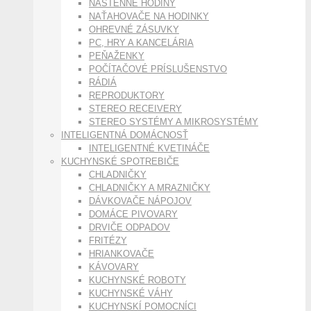
NÁSTENNÉ HODINY
NAŤAHOVAČE NA HODINKY
OHREVNÉ ZÁSUVKY
PC, HRY A KANCELÁRIA
PEŇAŽENKY
POČÍTAČOVÉ PRÍSLUŠENSTVO
RÁDIÁ
REPRODUKTORY
STEREO RECEIVERY
STEREO SYSTÉMY A MIKROSYSTÉMY
INTELIGENTNÁ DOMÁCNOSŤ
INTELIGENTNÉ KVETINÁČE
KUCHYNSKÉ SPOTREBIČE
CHLADNIČKY
CHLADNIČKY A MRAZNIČKY
DÁVKOVAČE NÁPOJOV
DOMÁCE PIVOVARY
DRVIČE ODPADOV
FRITÉZY
HRIANKOVAČE
KÁVOVARY
KUCHYNSKÉ ROBOTY
KUCHYNSKÉ VÁHY
KUCHYNSKÍ POMOCNÍCI