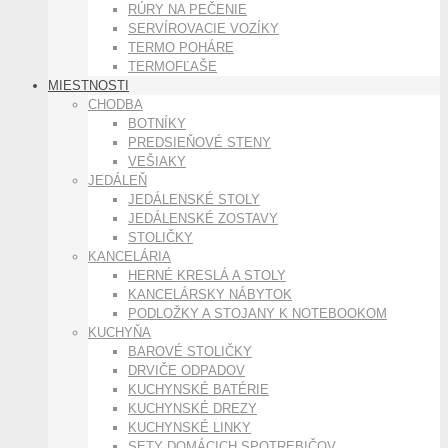
RÚRY NA PEČENIE
SERVÍROVACIE VOZÍKY
TERMO POHÁRE
TERMOFĽAŠE
MIESTNOSTI
CHODBA
BOTNÍKY
PREDSIEŇOVÉ STENY
VEŠIAKY
JEDÁLEŇ
JEDÁLENSKÉ STOLY
JEDÁLENSKÉ ZOSTAVY
STOLIČKY
KANCELÁRIA
HERNÉ KRESLÁ A STOLY
KANCELÁRSKY NÁBYTOK
PODLOŽKY A STOJANY K NOTEBOOKOM
KUCHYŇA
BAROVÉ STOLIČKY
DRVIČE ODPADOV
KUCHYNSKÉ BATÉRIE
KUCHYNSKÉ DREZY
KUCHYNSKÉ LINKY
SETY DOMÁCICH SPOTREBIČOV