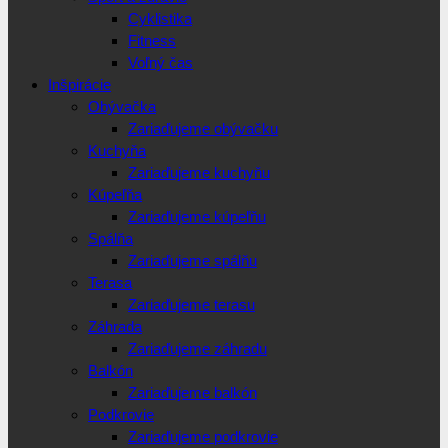
Cyklistika
Fitness
Voľný čas
Inšpirácie
Obývačka
Zariaďujeme obývačku
Kuchyňa
Zariaďujeme kuchyňu
Kúpeľňa
Zariaďujeme kúpeľňu
Spálňa
Zariaďujeme spálňu
Terasa
Zariaďujeme terasu
Záhrada
Zariaďujeme záhradu
Balkón
Zariaďujeme balkón
Podkrovie
Zariaďujeme podkrovie