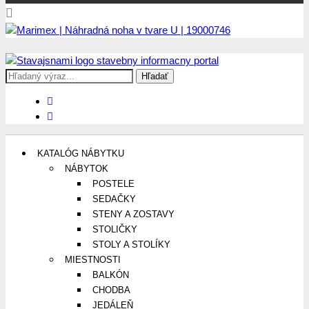
Search
Stavajsnami.sk
Stavebníctvo, stavby, byty, domy a všetko o nich
for:
KATALÓG NÁBYTKU
NÁBYTOK
POSTELE
SEDAČKY
STENY A ZOSTAVY
STOLIČKY
STOLY A STOLÍKY
MIESTNOSTI
BALKÓN
CHODBA
JEDÁLEŇ