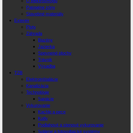
O elektrosmogu
Patogéne zóny
Stavebné materiály
Exteriér
Ploty
Záhrada
Bazény
Jazierka
Spevnené plochy
Trávnik
Výsadba
TZB
Elektroinštalácie
Kanalizácia
Technológie
Sanácie
Vykurovanie
Kachle a pece
Kotly
Podlahové a stenové vykurovanie
Solárne a fotovoltaické systémy