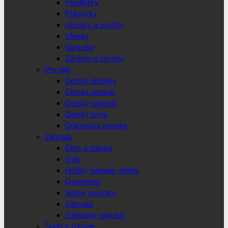
Predložky
Prikrývky
Uteráky a osušky
Utierky
Vankúše
Záclony a závesy
Pre deti
Detské doplnky
Detské postele
Detský nábytok
Detský tovar
Dojčenské potreby
Záhrada
Dom a stavba
Grily
Hobby, náradie, dielňa
Osvetlenie
Vodný program
Záhrada
Záhradný nábytok
Šport a zdravie