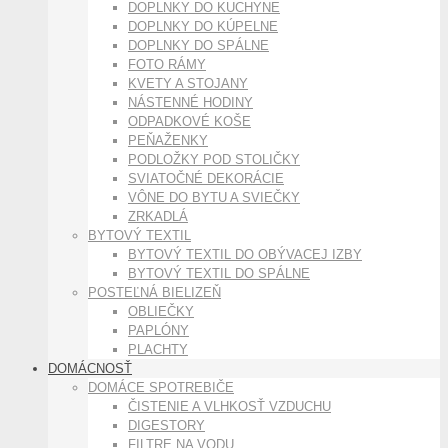
DOPLNKY DO KUCHYNE
DOPLNKY DO KÚPELNE
DOPLNKY DO SPÁLNE
FOTO RÁMY
KVETY A STOJANY
NÁSTENNÉ HODINY
ODPADKOVÉ KOŠE
PEŇAŽENKY
PODLOŽKY POD STOLIČKY
SVIATOČNÉ DEKORÁCIE
VÔNE DO BYTU A SVIEČKY
ZRKADLÁ
BYTOVÝ TEXTIL
BYTOVÝ TEXTIL DO OBÝVACEJ IZBY
BYTOVÝ TEXTIL DO SPÁLNE
POSTEĽNÁ BIELIZEŇ
OBLIEČKY
PAPLÓNY
PLACHTY
DOMÁCNOSŤ
DOMÁCE SPOTREBIČE
ČISTENIE A VLHKOSŤ VZDUCHU
DIGESTORY
FILTRE NA VODU