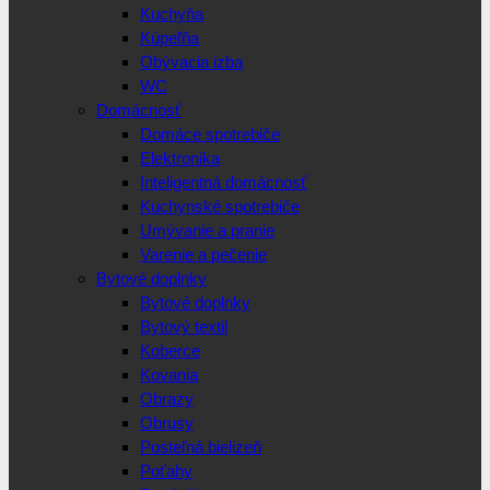
Kuchyňa
Kúpeľňa
Obývacia izba
WC
Domácnosť
Domáce spotrebiče
Elektronika
Inteligentná domácnosť
Kuchynské spotrebiče
Umývanie a pranie
Varenie a pečenie
Bytové doplnky
Bytové doplnky
Bytový textil
Koberce
Kovania
Obrazy
Obrusy
Posteľná bielizeň
Poťahy