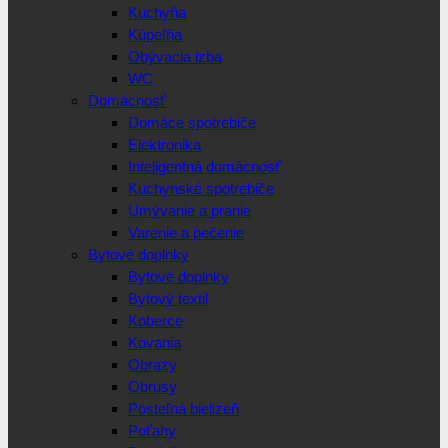
Kuchyňa
Kúpeľňa
Obývacia izba
WC
Domácnosť
Domáce spotrebiče
Elektronika
Inteligentná domácnosť
Kuchynské spotrebiče
Umývanie a pranie
Varenie a pečenie
Bytové doplnky
Bytové doplnky
Bytový textil
Koberce
Kovania
Obrazy
Obrusy
Posteľná bielizeň
Poťahy