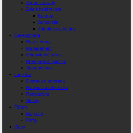
Zimné záhrady
Zvislé konštrukcie
Komíny
Schodištia
Zateplenie a fasády
Development
Byty a domy
Management
Obnoviteľné zdroje
Priemysel a logistika
Stavebníctvo
Logistika
Doprava a preprava
Manipulačná technika
Robotizácia
Sklady
Fórum
Magazín
Firmy
Zľavy