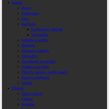
Interiér
Dvere
Elektronika
Izby
Kuchyne
Kuchynský nábytok
Spotrebiče
Kúpelne a sanita
Nábytok
Obklady a dlažby
Obývačky
Osvetlenie a svietidlá
Podlahy a krytiny
Povrch. úpravy, maľby tapety
Sauny a wellness
Spálne
Zdravie
Čistý vzduch
Fitness
Hygiena