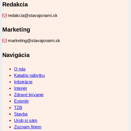
Redakcia
redakcia@stavajsnami.sk
Marketing
marketing@stavajsnami.sk
Navigácia
O nás
Katalóg nábytku
Inšpirácie
Interiér
Zdravé bývanie
Exteriér
TZB
Stavba
Urob si sám
Zoznam firiem