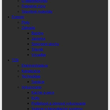
O elektrosmogu
Patogéne zóny
Stavebné materiály
Exteriér
Ploty
Záhrada
Bazény
Jazierka
Spevnené plochy
Trávnik
Výsadba
TZB
Elektroinštalácie
Kanalizácia
Technológie
Sanácie
Vykurovanie
Kachle a pece
Kotly
Podlahové a stenové vykurovanie
Solárne a fotovoltaické systémy