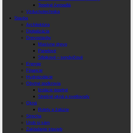
Tepelné čerpadlá
Vzduchotechnika
Stavba
Architektúra
Digitalizácia
Drevostavby
Masívne drevo
Panelové
Stlpikové – sendvičové
Energie
Financie
Hydroizolácie
Obytné podkrovia
Izolácie tepelné
Strešné okná a svetlovody
Okná
Rolety a žalúzie
Strecha
Urob si sám
Zakladanie stavieb