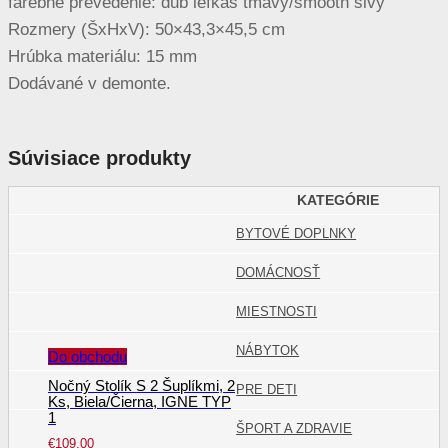
farebné prevedenie: dub lefkas tmavý/smooth sivý
Rozmery (ŠxHxV): 50×43,3×45,5 cm
Hrúbka materiálu: 15 mm
Dodávané v demonte.
Súvisiace produkty
KATEGÓRIE
BYTOVÉ DOPLNKY
DOMÁCNOSŤ
MIESTNOSTI
NÁBYTOK
Do obchodu
Nočný Stolík S 2 Šuplíkmi, 2
PRE DETI
Ks, Biela/čierna, IGNE TYP
1
ŠPORT A ZDRAVIE
€
109.00