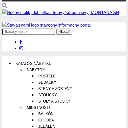
Search
Stavajsnami.sk
Stavebníctvo, stavby, byty, domy a všetko o nich
for:
KATALÓG NÁBYTKU
NÁBYTOK
POSTELE
SEDAČKY
STENY A ZOSTAVY
STOLIČKY
STOLY A STOLÍKY
MIESTNOSTI
BALKÓN
CHODBA
JEDÁLEŇ