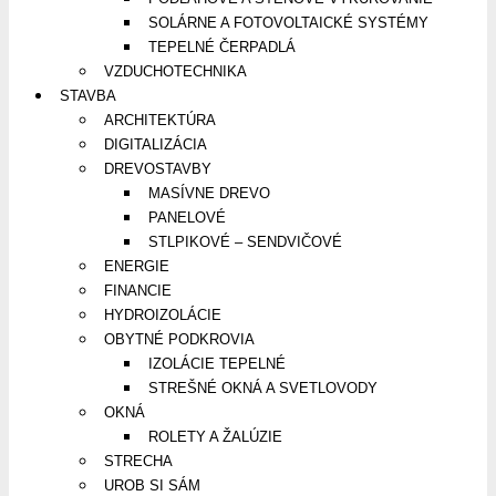
SOLÁRNE A FOTOVOLTAICKÉ SYSTÉMY
TEPELNÉ ČERPADLÁ
VZDUCHOTECHNIKA
STAVBA
ARCHITEKTÚRA
DIGITALIZÁCIA
DREVOSTAVBY
MASÍVNE DREVO
PANELOVÉ
STLPIKOVÉ – SENDVIČOVÉ
ENERGIE
FINANCIE
HYDROIZOLÁCIE
OBYTNÉ PODKROVIA
IZOLÁCIE TEPELNÉ
STREŠNÉ OKNÁ A SVETLOVODY
OKNÁ
ROLETY A ŽALÚZIE
STRECHA
UROB SI SÁM