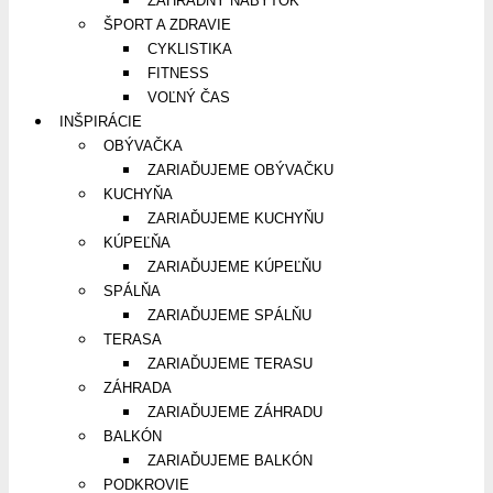
ZÁHRADNÝ NÁBYTOK
ŠPORT A ZDRAVIE
CYKLISTIKA
FITNESS
VOĽNÝ ČAS
INŠPIRÁCIE
OBÝVAČKA
ZARIAĎUJEME OBÝVAČKU
KUCHYŇA
ZARIAĎUJEME KUCHYŇU
KÚPEĽŇA
ZARIAĎUJEME KÚPEĽŇU
SPÁLŇA
ZARIAĎUJEME SPÁLŇU
TERASA
ZARIAĎUJEME TERASU
ZÁHRADA
ZARIAĎUJEME ZÁHRADU
BALKÓN
ZARIAĎUJEME BALKÓN
PODKROVIE