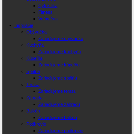
Cyklistika
Fitness
Voľný čas
Inšpirácie
Obývačka
Zariaďujeme obývačku
Kuchyňa
Zariaďujeme kuchyňu
Kúpeľňa
Zariaďujeme kúpeľňu
Spálňa
Zariaďujeme spálňu
Terasa
Zariaďujeme terasu
Záhrada
Zariaďujeme záhradu
Balkón
Zariaďujeme balkón
Podkrovie
Zariaďujeme podkrovie