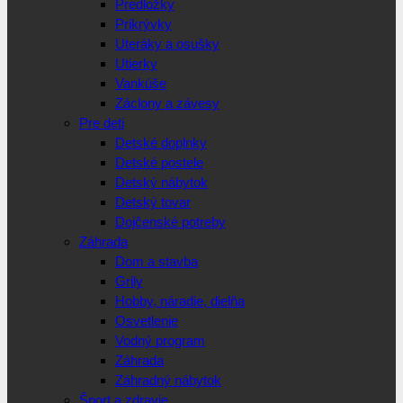
Predložky
Prikrývky
Uteráky a osušky
Utierky
Vankúše
Záclony a závesy
Pre deti
Detské doplnky
Detské postele
Detský nábytok
Detský tovar
Dojčenské potreby
Záhrada
Dom a stavba
Grily
Hobby, náradie, dielňa
Osvetlenie
Vodný program
Záhrada
Záhradný nábytok
Šport a zdravie