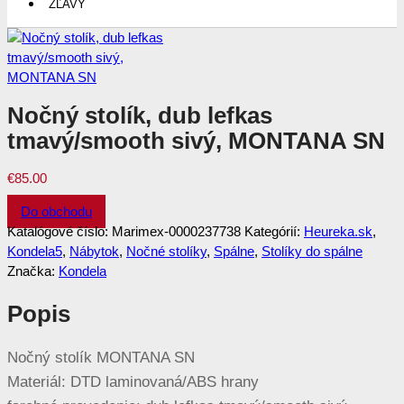
ZĽAVY
Nočný stolík, dub lefkas
tmavý/smooth sivý, MONTANA SN
€
85.00
Do obchodu
Katalógové číslo:
Marimex-0000237738
Kategórií:
Heureka.sk
,
Kondela5
,
Nábytok
,
Nočné stolíky
,
Spálne
,
Stolíky do spálne
Značka:
Kondela
Popis
Nočný stolík MONTANA SN
Materiál: DTD laminovaná/ABS hrany