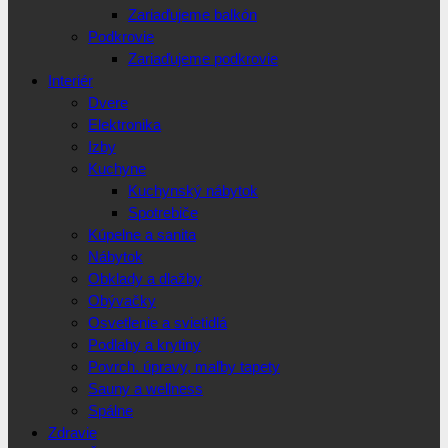
Zariaďujeme balkón
Podkrovie
Zariaďujeme podkrovie
Interiér
Dvere
Elektronika
Izby
Kuchyne
Kuchynský nábytok
Spotrebiče
Kúpelne a sanita
Nábytok
Obklady a dlažby
Obývačky
Osvetlenie a svietidlá
Podlahy a krytiny
Povrch. úpravy, maľby tapety
Sauny a wellness
Spálne
Zdravie