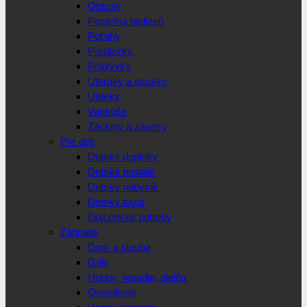
Obrusy
Posteľná bielizeň
Poťahy
Predložky
Prikrývky
Uteráky a osušky
Utierky
Vankúše
Záclony a závesy
Pre deti
Detské doplnky
Detské postele
Detský nábytok
Detský tovar
Dojčenské potreby
Záhrada
Dom a stavba
Grily
Hobby, náradie, dielňa
Osvetlenie