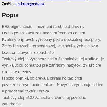
Značka:
i-zahradnynabytok
Popis
BEZ pigmentácie – nezmení farebnosť dreviny
Drevo po aplikácii zostane v prírodnom odtieni.
Kvalitný prípravok vyrobený podľa špeciálnej receptúry.
Zmes ľanových, terpentínovej, levanduľových olejov a
bezaromatových rozpúšťadiel.
Teakový olej je vyrobený podľa škandinávskej tradície, je
vynikajúcou ochranou pre záhradný nábytok, zvlášť pre
exotické dreviny.
Hlboko preniká do dreva a chráni ho tak proti
poveternostným podmienkam. Navyše zvýrazňuje odtieň
a prirodzenú textúru dreva.
Teakový olej ECO zanechá drevine jej pôvodné
zafarbenie.