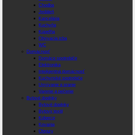
Chodba
Jedáleň
Kancelária
Kuchyňa
Kúpeľňa
Obývacia izba
WC
Domácnosť
Domáce spotrebiče
Elektronika
Inteligentná domácnosť
Kuchynské spotrebiče
Umývanie a pranie
Varenie a pečenie
Bytové doplnky
Bytové doplnky
Bytový textil
Koberce
Kovania
Obrazy