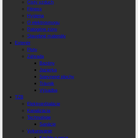
Čistý vzduch
Fitness
Hygiena
O elektrosmogu
Patogéne zóny
Stavebné materiály
Exteriér
Ploty
Záhrada
Bazény
Jazierka
Spevnené plochy
Trávnik
Výsadba
TZB
Elektroinštalácie
Kanalizácia
Technológie
Sanácie
Vykurovanie
Kachle a pece