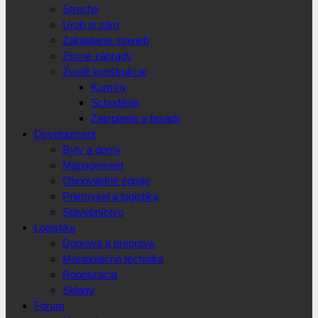
Strecha
Urob si sám
Zakladanie stavieb
Zimné záhrady
Zvislé konštrukcie
Komíny
Schodištia
Zateplenie a fasády
Development
Byty a domy
Management
Obnoviteľné zdroje
Priemysel a logistika
Stavebníctvo
Logistika
Doprava a preprava
Manipulačná technika
Robotizácia
Sklady
Fórum