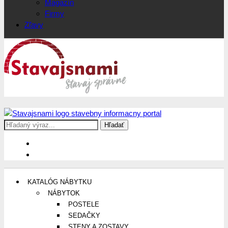
Magazín
Firmy
Zľavy
Search
Stavajsnami.sk
Stavebníctvo, stavby, byty, domy a všetko o nich
for:
KATALÓG NÁBYTKU
NÁBYTOK
POSTELE
SEDAČKY
STENY A ZOSTAVY