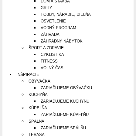
DOM A STAVBA
GRILY
HOBBY, NÁRADIE, DIELŇA
OSVETLENIE
VODNÝ PROGRAM
ZÁHRADA
ZÁHRADNÝ NÁBYTOK
ŠPORT A ZDRAVIE
CYKLISTIKA
FITNESS
VOĽNÝ ČAS
INŠPIRÁCIE
OBÝVAČKA
ZARIAĎUJEME OBÝVAČKU
KUCHYŇA
ZARIAĎUJEME KUCHYŇU
KÚPEĽŇA
ZARIAĎUJEME KÚPEĽŇU
SPÁLŇA
ZARIAĎUJEME SPÁLŇU
TERASA