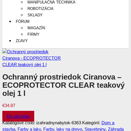
MANIPULAČNÁ TECHNIKA
ROBOTIZÁCIA
SKLADY
FÓRUM
MAGAZÍN
FIRMY
ZĽAVY
Ochranný prostriedok Ciranova –
ECOPROTECTOR CLEAR teakový
olej 1 l
€
34.87
Do obchodu
Katalógové číslo:
izahradnynabytok-6363
Kategórií:
Dom a
stavba
,
Farby a laky
,
Farby, laky na drevo
,
Stavebniny
,
Záhrada