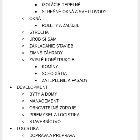
IZOLÁCIE TEPELNÉ
STREŠNÉ OKNÁ A SVETLOVODY
OKNÁ
ROLETY A ŽALÚZIE
STRECHA
UROB SI SÁM
ZAKLADANIE STAVIEB
ZIMNÉ ZÁHRADY
ZVISLÉ KONŠTRUKCIE
KOMÍNY
SCHODIŠTIA
ZATEPLENIE A FASÁDY
DEVELOPMENT
BYTY A DOMY
MANAGEMENT
OBNOVITEĽNÉ ZDROJE
PRIEMYSEL A LOGISTIKA
STAVEBNÍCTVO
LOGISTIKA
DOPRAVA A PREPRAVA