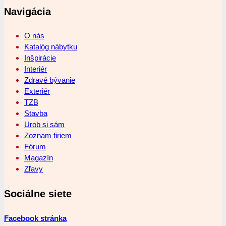
Navigácia
O nás
Katalóg nábytku
Inšpirácie
Interiér
Zdravé bývanie
Exteriér
TZB
Stavba
Urob si sám
Zoznam firiem
Fórum
Magazín
Zľavy
Sociálne siete
Facebook stránka