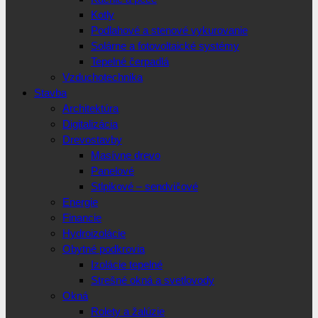
Kotly
Podlahové a stenové vykurovanie
Solárne a fotovoltaické systémy
Tepelné čerpadlá
Vzduchotechnika
Stavba
Architektúra
Digitalizácia
Drevostavby
Masívne drevo
Panelové
Stlpikové – sendvičové
Energie
Financie
Hydroizolácie
Obytné podkrovia
Izolácie tepelné
Strešné okná a svetlovody
Okná
Rolety a žalúzie