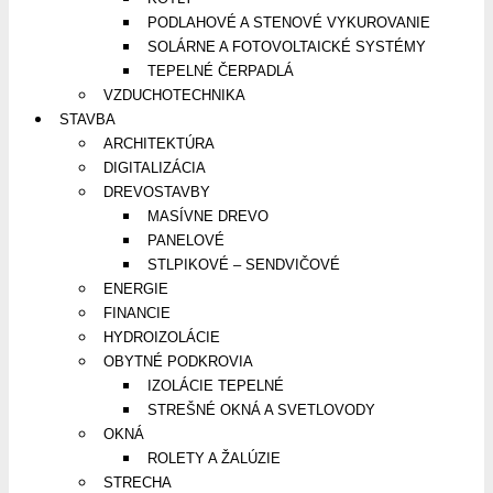
PODLAHOVÉ A STENOVÉ VYKUROVANIE
SOLÁRNE A FOTOVOLTAICKÉ SYSTÉMY
TEPELNÉ ČERPADLÁ
VZDUCHOTECHNIKA
STAVBA
ARCHITEKTÚRA
DIGITALIZÁCIA
DREVOSTAVBY
MASÍVNE DREVO
PANELOVÉ
STLPIKOVÉ – SENDVIČOVÉ
ENERGIE
FINANCIE
HYDROIZOLÁCIE
OBYTNÉ PODKROVIA
IZOLÁCIE TEPELNÉ
STREŠNÉ OKNÁ A SVETLOVODY
OKNÁ
ROLETY A ŽALÚZIE
STRECHA