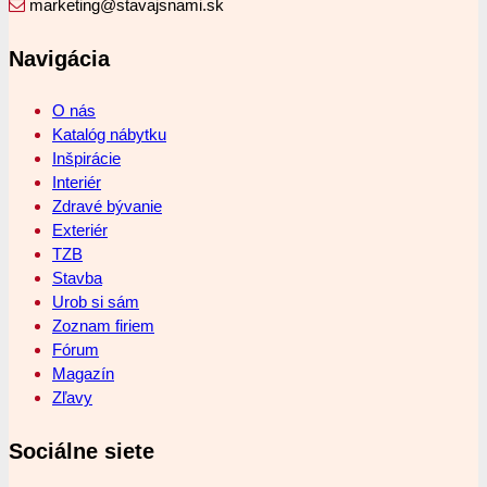
marketing@stavajsnami.sk
Navigácia
O nás
Katalóg nábytku
Inšpirácie
Interiér
Zdravé bývanie
Exteriér
TZB
Stavba
Urob si sám
Zoznam firiem
Fórum
Magazín
Zľavy
Sociálne siete