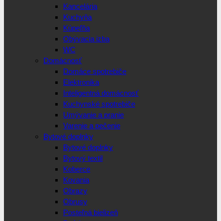
Kancelária
Kuchyňa
Kúpeľňa
Obývacia izba
WC
Domácnosť
Domáce spotrebiče
Elektronika
Inteligentná domácnosť
Kuchynské spotrebiče
Umývanie a pranie
Varenie a pečenie
Bytové doplnky
Bytové doplnky
Bytový textil
Koberce
Kovania
Obrazy
Obrusy
Posteľná bielizeň