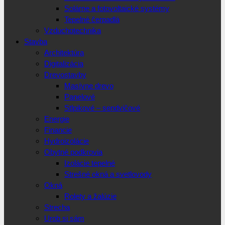
Solárne a fotovoltaické systémy
Tepelné čerpadlá
Vzduchotechnika
Stavba
Architektúra
Digitalizácia
Drevostavby
Masívne drevo
Panelové
Stlpikové – sendvičové
Energie
Financie
Hydroizolácie
Obytné podkrovia
Izolácie tepelné
Strešné okná a svetlovody
Okná
Rolety a žalúzie
Strecha
Urob si sám