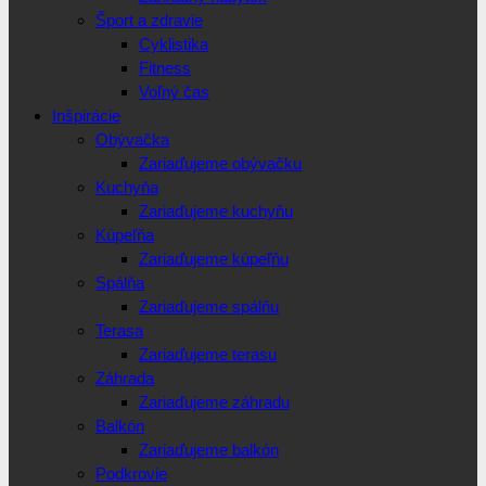
Šport a zdravie
Cyklistika
Fitness
Voľný čas
Inšpirácie
Obývačka
Zariaďujeme obývačku
Kuchyňa
Zariaďujeme kuchyňu
Kúpeľňa
Zariaďujeme kúpeľňu
Spálňa
Zariaďujeme spálňu
Terasa
Zariaďujeme terasu
Záhrada
Zariaďujeme záhradu
Balkón
Zariaďujeme balkón
Podkrovie