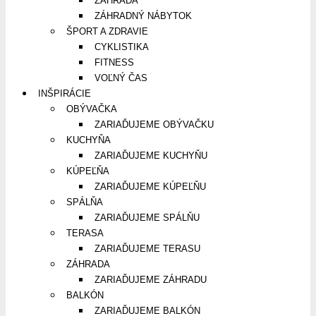
ZÁHRADA
ZÁHRADNÝ NÁBYTOK
ŠPORT A ZDRAVIE
CYKLISTIKA
FITNESS
VOĽNÝ ČAS
INŠPIRÁCIE
OBÝVAČKA
ZARIAĎUJEME OBÝVAČKU
KUCHYŇA
ZARIAĎUJEME KUCHYŇU
KÚPEĽŇA
ZARIAĎUJEME KÚPEĽŇU
SPÁLŇA
ZARIAĎUJEME SPÁLŇU
TERASA
ZARIAĎUJEME TERASU
ZÁHRADA
ZARIAĎUJEME ZÁHRADU
BALKÓN
ZARIAĎUJEME BALKÓN