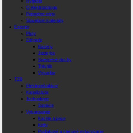
Hygiena
O elektrosmogu
Patogéne zóny
Stavebné materiály
Exteriér
Ploty
Záhrada
Bazény
Jazierka
Spevnené plochy
Trávnik
Výsadba
TZB
Elektroinštalácie
Kanalizácia
Technológie
Sanácie
Vykurovanie
Kachle a pece
Kotly
Podlahové a stenové vykurovanie