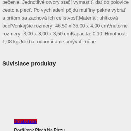
pečenie. Jednotlivé otvory stačí vymastiť, dať do polovice
cesto a piecť. Po vychladení pôjdu muffiny pekne vybrať
a pritom sa zachová ich celistvosť.Materiál: uhlíková
oceľVonkajšie rozmery: 46,50 x 35,00 x 4,00 cmVnútorné
rozmery: 8,00 x 8,00 x 3,50 cmKapacita: 0,10 lHmotnosť:
1,08 kgÚdržba: odporúčame umývať ručne
Súvisiace produkty
Do obchodu
Rozšírený Plech Na Pizzu