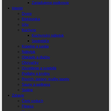
Zariaďujeme podkrovie
Interiér
Dvere
Elektronika
Izby
Kuchyne
Kuchynský nábytok
Spotrebiče
Kúpelne a sanita
Nábytok
Obklady a dlažby
Obývačky
Osvetlenie a svietidlá
Podlahy a krytiny
Povrch. úpravy, maľby tapety
Sauny a wellness
Spálne
Zdravie
Čistý vzduch
Fitness