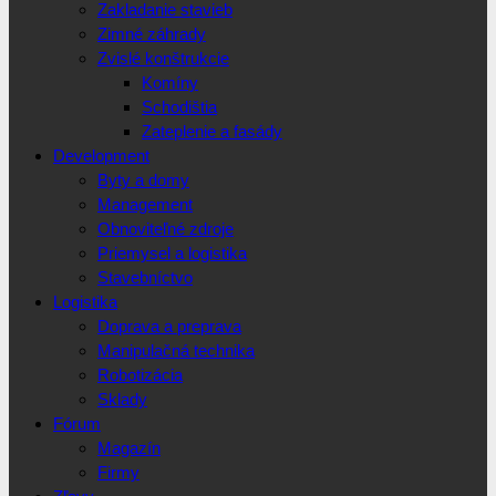
Zakladanie stavieb
Zimné záhrady
Zvislé konštrukcie
Komíny
Schodištia
Zateplenie a fasády
Development
Byty a domy
Management
Obnoviteľné zdroje
Priemysel a logistika
Stavebníctvo
Logistika
Doprava a preprava
Manipulačná technika
Robotizácia
Sklady
Fórum
Magazín
Firmy