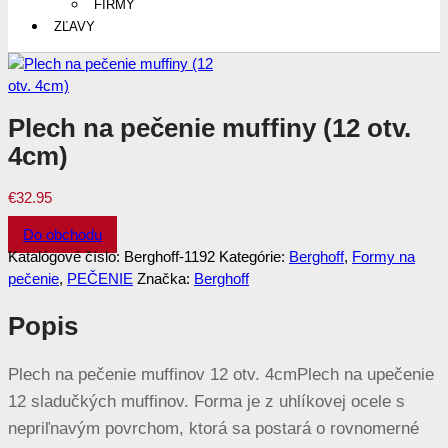
FIRMY
ZĽAVY
Plech na pečenie muffiny (12 otv.
4cm)
€
32.95
Do obchodu
Katalógové číslo:
Berghoff-1192
Kategórie:
Berghoff
,
Formy na
pečenie
,
PEČENIE
Značka:
Berghoff
Popis
Plech na pečenie muffinov 12 otv. 4cmPlech na upečenie
12 sladučkých muffinov. Forma je z uhlíkovej ocele s
nepriľnavým povrchom, ktorá sa postará o rovnomerné