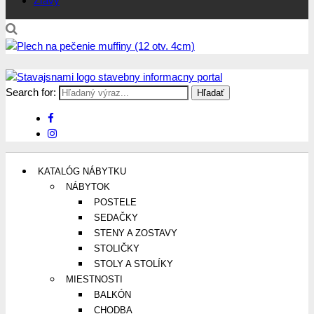
Zľavy
Search for:
Stavajsnami.sk
Stavebníctvo, stavby, byty, domy a všetko o nich
KATALÓG NÁBYTKU
NÁBYTOK
POSTELE
SEDAČKY
STENY A ZOSTAVY
STOLIČKY
STOLY A STOLÍKY
MIESTNOSTI
BALKÓN
CHODBA