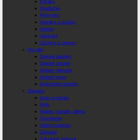
Poťahy
Predložky
Prikrývky
Uteráky a osušky
Utierky
Vankúše
Záclony a závesy
Pre deti
Detské doplnky
Detské postele
Detský nábytok
Detský tovar
Dojčenské potreby
Záhrada
Dom a stavba
Grily
Hobby, náradie, dielňa
Osvetlenie
Vodný program
Záhrada
Záhradný nábytok