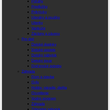
Poťahy
Predložky
Prikrývky
Uteráky a osušky
Utierky
Vankúše
Záclony a závesy
Pre deti
Detské doplnky
Detské postele
Detský nábytok
Detský tovar
Dojčenské potreby
Záhrada
Dom a stavba
Grily
Hobby, náradie, dielňa
Osvetlenie
Vodný program
Záhrada
Záhradný nábytok