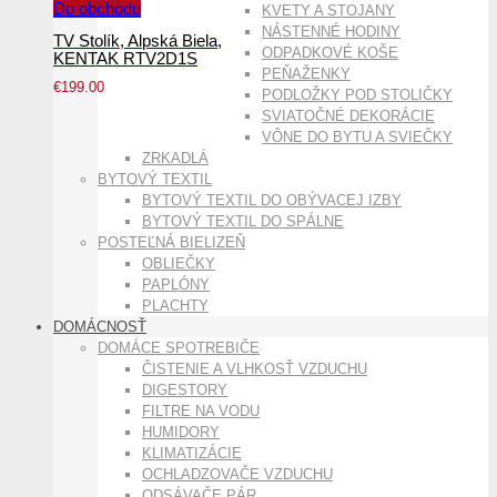
Do obchodu
KVETY A STOJANY
NÁSTENNÉ HODINY
TV Stolík, Alpská Biela,
ODPADKOVÉ KOŠE
KENTAK RTV2D1S
PEŇAŽENKY
€
199.00
PODLOŽKY POD STOLIČKY
SVIATOČNÉ DEKORÁCIE
VÔNE DO BYTU A SVIEČKY
ZRKADLÁ
BYTOVÝ TEXTIL
BYTOVÝ TEXTIL DO OBÝVACEJ IZBY
BYTOVÝ TEXTIL DO SPÁLNE
POSTEĽNÁ BIELIZEŇ
OBLIEČKY
PAPLÓNY
PLACHTY
DOMÁCNOSŤ
DOMÁCE SPOTREBIČE
ČISTENIE A VLHKOSŤ VZDUCHU
DIGESTORY
FILTRE NA VODU
HUMIDORY
KLIMATIZÁCIE
OCHLADZOVAČE VZDUCHU
ODSÁVAČE PÁR