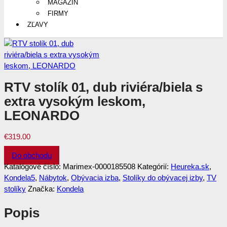
MAGAZÍN
FIRMY
ZĽAVY
RTV stolík 01, dub riviéra/biela s
extra vysokým leskom,
LEONARDO
€
319.00
Do obchodu
Katalógové číslo:
Marimex-0000185508
Kategórií:
Heureka.sk
,
Kondela5
,
Nábytok
,
Obývacia izba
,
Stolíky do obývacej izby
,
TV
stolíky
Značka:
Kondela
Popis