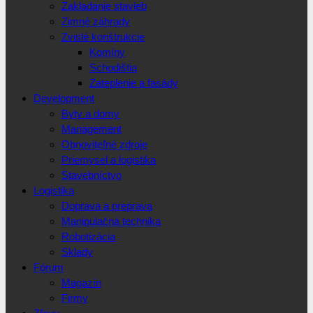
Zakladanie stavieb
Zimné záhrady
Zvislé konštrukcie
Komíny
Schodištia
Zateplenie a fasády
Development
Byty a domy
Management
Obnoviteľné zdroje
Priemysel a logistika
Stavebníctvo
Logistika
Doprava a preprava
Manipulačná technika
Robotizácia
Sklady
Fórum
Magazín
Firmy