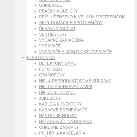
OHRIEVAČE
PRÁČKY A SUŠIČKY
PRÍSLUŠENSTVO K VEĽKÝM SPOTREBIČOM
SETY DOMÁCICH SPOTREBIČOV
ÚPRAVA VZDUCHU
VENTILÁTORY
VÝČAPNÉ ZARIADENIA
VYSÁVAČE
VYSÁVAČE A ROBOTICKÉ VYSÁVAČE
ELEKTRONIKA
DETEKTORY DYMU
FOTO RÁMY
GRAMOFÓNY
HIFI & REPRODUKTOROVÉ SÚPRAVY
HIFI CD PREHRÁVAČ A MP3
HIFI ZOSILŇOVAČE
JUKEBOXY
KÁBLE A KONEKTORY
KARAOKE PREHRÁVAČE
NÁSTENNÉ HODINY
NAŤAHOVAČE NA HODINKY
OHREVNÉ ZÁSUVKY
PC, HRY A KANCELÁRIA