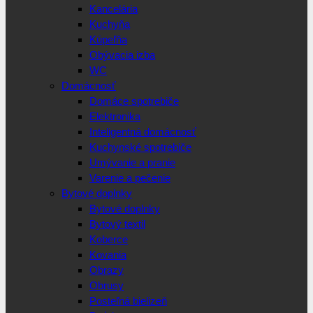
Kancelária
Kuchyňa
Kúpeľňa
Obývacia izba
WC
Domácnosť
Domáce spotrebiče
Elektronika
Inteligentná domácnosť
Kuchynské spotrebiče
Umývanie a pranie
Varenie a pečenie
Bytové doplnky
Bytové doplnky
Bytový textil
Koberce
Kovania
Obrazy
Obrusy
Posteľná bielizeň