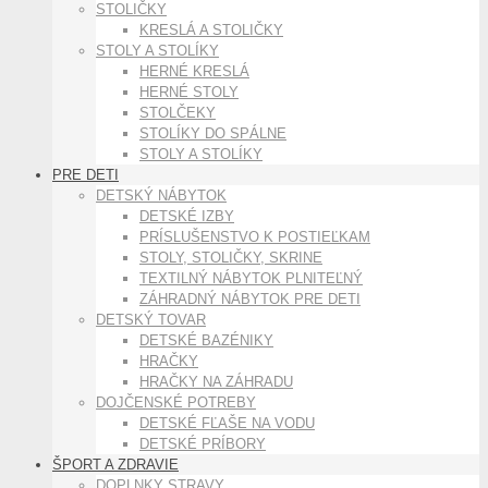
STOLIČKY
KRESLÁ A STOLIČKY
STOLY A STOLÍKY
HERNÉ KRESLÁ
HERNÉ STOLY
STOLČEKY
STOLÍKY DO SPÁLNE
STOLY A STOLÍKY
PRE DETI
DETSKÝ NÁBYTOK
DETSKÉ IZBY
PRÍSLUŠENSTVO K POSTIEĽKAM
STOLY, STOLIČKY, SKRINE
TEXTILNÝ NÁBYTOK PLNITEĽNÝ
ZÁHRADNÝ NÁBYTOK PRE DETI
DETSKÝ TOVAR
DETSKÉ BAZÉNIKY
HRAČKY
HRAČKY NA ZÁHRADU
DOJČENSKÉ POTREBY
DETSKÉ FĽAŠE NA VODU
DETSKÉ PRÍBORY
ŠPORT A ZDRAVIE
DOPLNKY STRAVY