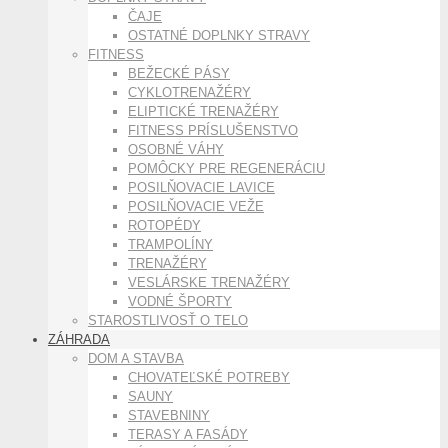
ČAJE
OSTATNÉ DOPLNKY STRAVY
FITNESS
BEŽECKÉ PÁSY
CYKLOTRENAŽÉRY
ELIPTICKÉ TRENAŽÉRY
FITNESS PRÍSLUŠENSTVO
OSOBNÉ VÁHY
POMÔCKY PRE REGENERÁCIU
POSILŇOVACIE LAVICE
POSILŇOVACIE VEŽE
ROTOPÉDY
TRAMPOLÍNY
TRENAŽÉRY
VESLÁRSKE TRENAŽÉRY
VODNÉ ŠPORTY
STAROSTLIVOSŤ O TELO
ZÁHRADA
DOM A STAVBA
CHOVATEĽSKÉ POTREBY
SAUNY
STAVEBNINY
TERASY A FASÁDY