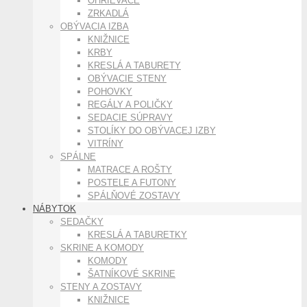
OHRIEVAČE
ZRKADLÁ
OBÝVACIA IZBA
KNIŽNICE
KRBY
KRESLÁ A TABURETY
OBÝVACIE STENY
POHOVKY
REGÁLY A POLIČKY
SEDACIE SÚPRAVY
STOLÍKY DO OBÝVACEJ IZBY
VITRÍNY
SPÁLNE
MATRACE A ROŠTY
POSTELE A FUTONY
SPÁLŇOVÉ ZOSTAVY
NÁBYTOK
SEDAČKY
KRESLÁ A TABURETKY
SKRINE A KOMODY
KOMODY
ŠATNÍKOVÉ SKRINE
STENY A ZOSTAVY
KNIŽNICE