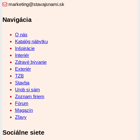
marketing@stavajsnami.sk
Navigácia
O nás
Katalóg nábytku
Inšpirácie
Interiér
Zdravé bývanie
Exteriér
TZB
Stavba
Urob si sám
Zoznam firiem
Fórum
Magazín
Zľavy
Sociálne siete