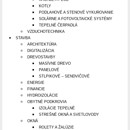
KOTLY
PODLAHOVÉ A STENOVÉ VYKUROVANIE
SOLÁRNE A FOTOVOLTAICKÉ SYSTÉMY
TEPELNÉ ČERPADLÁ
VZDUCHOTECHNIKA
STAVBA
ARCHITEKTÚRA
DIGITALIZÁCIA
DREVOSTAVBY
MASÍVNE DREVO
PANELOVÉ
STLPIKOVÉ – SENDVIČOVÉ
ENERGIE
FINANCIE
HYDROIZOLÁCIE
OBYTNÉ PODKROVIA
IZOLÁCIE TEPELNÉ
STREŠNÉ OKNÁ A SVETLOVODY
OKNÁ
ROLETY A ŽALÚZIE