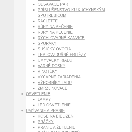
ODSÁVAČE PÁR
PRÍSLUŠENSTVO KU KUCHYNSKÝM
SPOTREBIČOM
RACLETTE
RÚRY NA PEČENIE
RÚRY NA PEČENIE
RÝCHLOVARNÉ KANVICE
SPORÁKY
SUŠIČKY OVOCIA
TEPLOVZDUŠNÉ FRITÉZY
UMÝVAČKY RIADU
VARNÉ DOSKY
VINOTÉKY
VÝČAPNÉ ZARIADENIA
VÝROBNÍKY ĽADU
ZMRZLINOVAČE
OSVETLENIE
LAMPY
LED OSVETLENIE
UMÝVANIE A PRANIE
KOŠE NA BIELIZEŇ
PRÁČKY
PRANIE A ŽEHLENIE