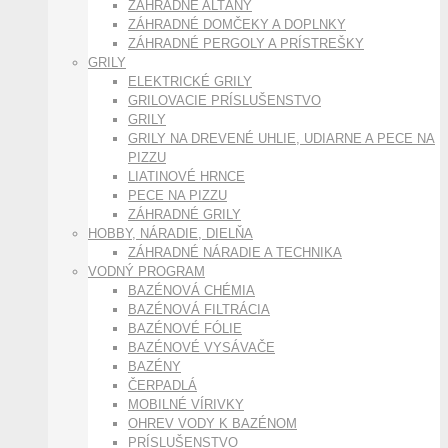
ZÁHRADNÉ ALTÁNY
ZÁHRADNÉ DOMČEKY A DOPLNKY
ZÁHRADNÉ PERGOLY A PRÍSTREŠKY
GRILY
ELEKTRICKÉ GRILY
GRILOVACIE PRÍSLUŠENSTVO
GRILY
GRILY NA DREVENÉ UHLIE, UDIARNE A PECE NA
PIZZU
LIATINOVÉ HRNCE
PECE NA PIZZU
ZÁHRADNÉ GRILY
HOBBY, NÁRADIE, DIELŇA
ZÁHRADNÉ NÁRADIE A TECHNIKA
VODNÝ PROGRAM
BAZÉNOVÁ CHÉMIA
BAZÉNOVÁ FILTRÁCIA
BAZÉNOVÉ FÓLIE
BAZÉNOVÉ VYSÁVAČE
BAZÉNY
ČERPADLÁ
MOBILNÉ VÍRIVKY
OHREV VODY K BAZÉNOM
PRÍSLUŠENSTVO