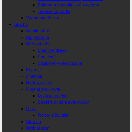
Solárne a fotovoltaické systémy
Tepelné čerpadlá
Vzduchotechnika
Stavba
Architektúra
Digitalizácia
Drevostavby
Masívne drevo
Panelové
Stlpikové – sendvičové
Energie
Financie
Hydroizolácie
Obytné podkrovia
Izolácie tepelné
Strešné okná a svetlovody
Okná
Rolety a žalúzie
Strecha
Urob si sám