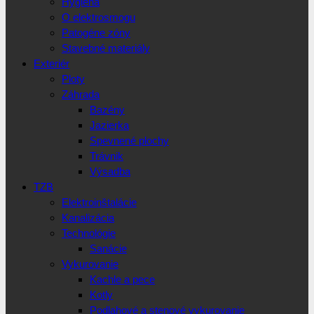
Hygiena
O elektrosmogu
Patogéne zóny
Stavebné materiály
Exteriér
Ploty
Záhrada
Bazény
Jazierka
Spevnené plochy
Trávnik
Výsadba
TZB
Elektroinštalácie
Kanalizácia
Technológie
Sanácie
Vykurovanie
Kachle a pece
Kotly
Podlahové a stenové vykurovanie