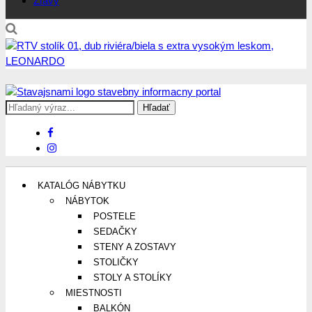
Zľavy
Search
Stavajsnami.sk
Stavebníctvo, stavby, byty, domy a všetko o nich
for:
KATALÓG NÁBYTKU
NÁBYTOK
POSTELE
SEDAČKY
STENY A ZOSTAVY
STOLIČKY
STOLY A STOLÍKY
MIESTNOSTI
BALKÓN