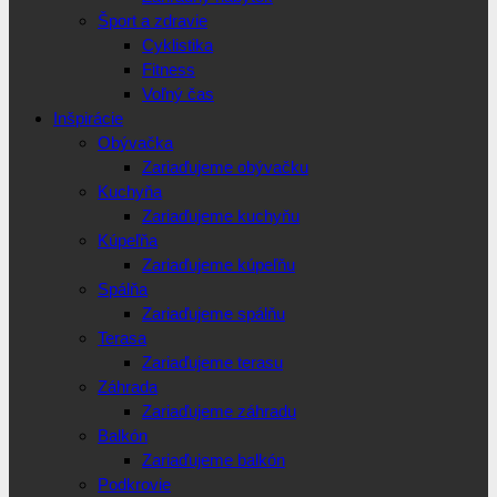
Šport a zdravie
Cyklistika
Fitness
Voľný čas
Inšpirácie
Obývačka
Zariaďujeme obývačku
Kuchyňa
Zariaďujeme kuchyňu
Kúpeľňa
Zariaďujeme kúpeľňu
Spálňa
Zariaďujeme spálňu
Terasa
Zariaďujeme terasu
Záhrada
Zariaďujeme záhradu
Balkón
Zariaďujeme balkón
Podkrovie