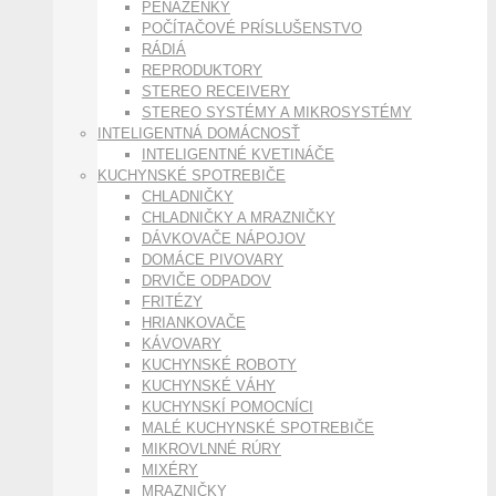
PEŇAŽENKY
POČÍTAČOVÉ PRÍSLUŠENSTVO
RÁDIÁ
REPRODUKTORY
STEREO RECEIVERY
STEREO SYSTÉMY A MIKROSYSTÉMY
INTELIGENTNÁ DOMÁCNOSŤ
INTELIGENTNÉ KVETINÁČE
KUCHYNSKÉ SPOTREBIČE
CHLADNIČKY
CHLADNIČKY A MRAZNIČKY
DÁVKOVAČE NÁPOJOV
DOMÁCE PIVOVARY
DRVIČE ODPADOV
FRITÉZY
HRIANKOVAČE
KÁVOVARY
KUCHYNSKÉ ROBOTY
KUCHYNSKÉ VÁHY
KUCHYNSKÍ POMOCNÍCI
MALÉ KUCHYNSKÉ SPOTREBIČE
MIKROVLNNÉ RÚRY
MIXÉRY
MRAZNIČKY