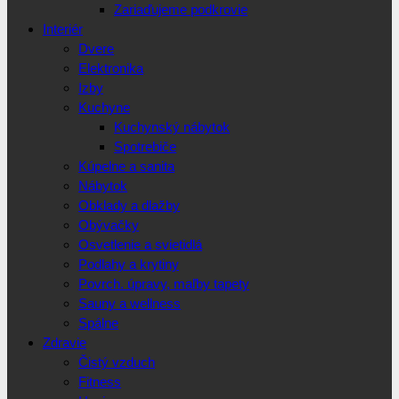
Zariaďujeme podkrovie
Interiér
Dvere
Elektronika
Izby
Kuchyne
Kuchynský nábytok
Spotrebiče
Kúpelne a sanita
Nábytok
Obklady a dlažby
Obývačky
Osvetlenie a svietidlá
Podlahy a krytiny
Povrch. úpravy, maľby tapety
Sauny a wellness
Spálne
Zdravie
Čistý vzduch
Fitness