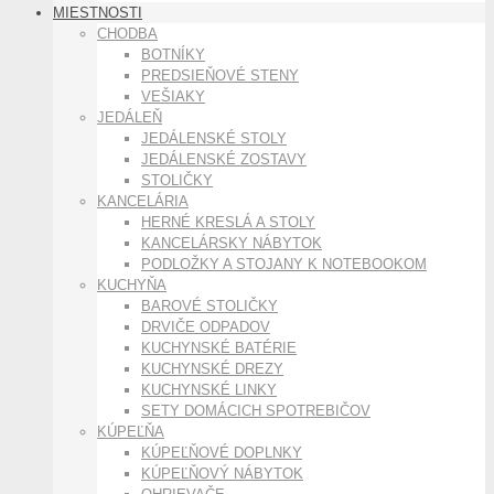
MIESTNOSTI
CHODBA
BOTNÍKY
PREDSIEŇOVÉ STENY
VEŠIAKY
JEDÁLEŇ
JEDÁLENSKÉ STOLY
JEDÁLENSKÉ ZOSTAVY
STOLIČKY
KANCELÁRIA
HERNÉ KRESLÁ A STOLY
KANCELÁRSKY NÁBYTOK
PODLOŽKY A STOJANY K NOTEBOOKOM
KUCHYŇA
BAROVÉ STOLIČKY
DRVIČE ODPADOV
KUCHYNSKÉ BATÉRIE
KUCHYNSKÉ DREZY
KUCHYNSKÉ LINKY
SETY DOMÁCICH SPOTREBIČOV
KÚPEĽŇA
KÚPEĽŇOVÉ DOPLNKY
KÚPEĽŇOVÝ NÁBYTOK