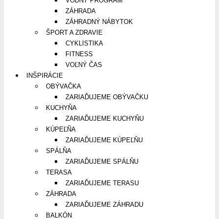
VODNÝ PROGRAM
ZÁHRADA
ZÁHRADNÝ NÁBYTOK
ŠPORT A ZDRAVIE
CYKLISTIKA
FITNESS
VOĽNÝ ČAS
INŠPIRÁCIE
OBÝVAČKA
ZARIAĎUJEME OBÝVAČKU
KUCHYŇA
ZARIAĎUJEME KUCHYŇU
KÚPEĽŇA
ZARIAĎUJEME KÚPEĽŇU
SPÁLŇA
ZARIAĎUJEME SPÁLŇU
TERASA
ZARIAĎUJEME TERASU
ZÁHRADA
ZARIAĎUJEME ZÁHRADU
BALKÓN