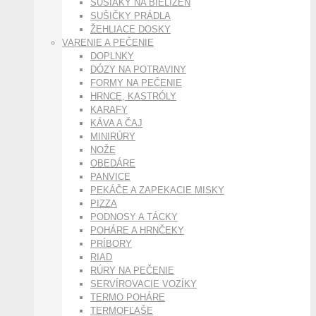
SUŠIAKY NA BIELIZEŇ
SUŠIČKY PRÁDLA
ŽEHLIACE DOSKY
VARENIE A PEČENIE
DOPLNKY
DÓZY NA POTRAVINY
FORMY NA PEČENIE
HRNCE, KASTRÓLY
KARAFY
KÁVA A ČAJ
MINIRÚRY
NOŽE
OBEDÁRE
PANVICE
PEKÁČE A ZAPEKACIE MISKY
PIZZA
PODNOSY A TÁCKY
POHÁRE A HRNČEKY
PRÍBORY
RIAD
RÚRY NA PEČENIE
SERVÍROVACIE VOZÍKY
TERMO POHÁRE
TERMOFĽAŠE