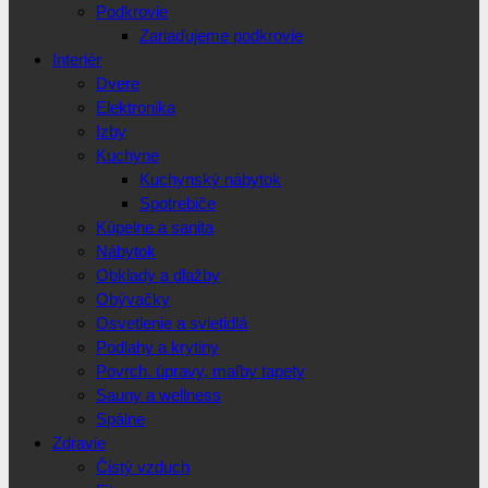
Podkrovie
Zariaďujeme podkrovie
Interiér
Dvere
Elektronika
Izby
Kuchyne
Kuchynský nábytok
Spotrebiče
Kúpelne a sanita
Nábytok
Obklady a dlažby
Obývačky
Osvetlenie a svietidlá
Podlahy a krytiny
Povrch. úpravy, maľby tapety
Sauny a wellness
Spálne
Zdravie
Čistý vzduch