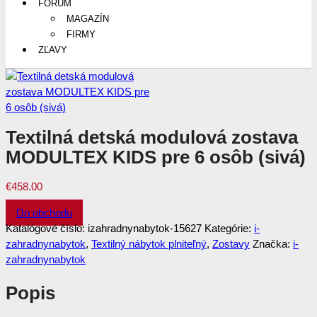
FÓRUM
MAGAZÍN
FIRMY
ZĽAVY
Textilná detská modulová zostava
MODULTEX KIDS pre 6 osôb (sivá)
€
458.00
Do obchodu
Katalógové číslo:
izahradnynabytok-15627
Kategórie:
i-
zahradnynabytok
,
Textilný nábytok plniteľný
,
Zostavy
Značka:
i-
zahradnynabytok
Popis