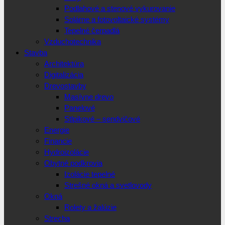
Podlahové a stenové vykurovanie
Solárne a fotovoltaické systémy
Tepelné čerpadlá
Vzduchotechnika
Stavba
Architektúra
Digitalizácia
Drevostavby
Masívne drevo
Panelové
Stlpikové – sendvičové
Energie
Financie
Hydroizolácie
Obytné podkrovia
Izolácie tepelné
Strešné okná a svetlovody
Okná
Rolety a žalúzie
Strecha