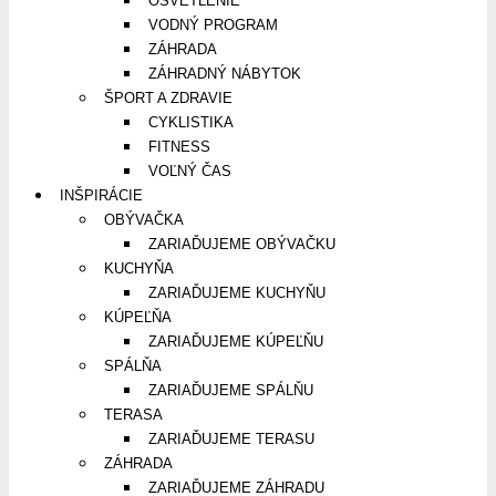
OSVETLENIE
VODNÝ PROGRAM
ZÁHRADA
ZÁHRADNÝ NÁBYTOK
ŠPORT A ZDRAVIE
CYKLISTIKA
FITNESS
VOĽNÝ ČAS
INŠPIRÁCIE
OBÝVAČKA
ZARIAĎUJEME OBÝVAČKU
KUCHYŇA
ZARIAĎUJEME KUCHYŇU
KÚPEĽŇA
ZARIAĎUJEME KÚPEĽŇU
SPÁLŇA
ZARIAĎUJEME SPÁLŇU
TERASA
ZARIAĎUJEME TERASU
ZÁHRADA
ZARIAĎUJEME ZÁHRADU