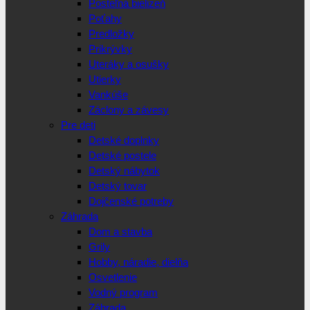
Posteľná bielizeň
Poťahy
Predložky
Prikrývky
Uteráky a osušky
Utierky
Vankúše
Záclony a závesy
Pre deti
Detské doplnky
Detské postele
Detský nábytok
Detský tovar
Dojčenské potreby
Záhrada
Dom a stavba
Grily
Hobby, náradie, dielňa
Osvetlenie
Vodný program
Záhrada