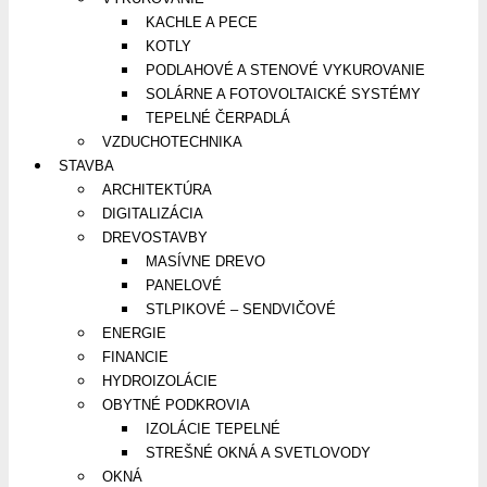
KACHLE A PECE
KOTLY
PODLAHOVÉ A STENOVÉ VYKUROVANIE
SOLÁRNE A FOTOVOLTAICKÉ SYSTÉMY
TEPELNÉ ČERPADLÁ
VZDUCHOTECHNIKA
STAVBA
ARCHITEKTÚRA
DIGITALIZÁCIA
DREVOSTAVBY
MASÍVNE DREVO
PANELOVÉ
STLPIKOVÉ – SENDVIČOVÉ
ENERGIE
FINANCIE
HYDROIZOLÁCIE
OBYTNÉ PODKROVIA
IZOLÁCIE TEPELNÉ
STREŠNÉ OKNÁ A SVETLOVODY
OKNÁ