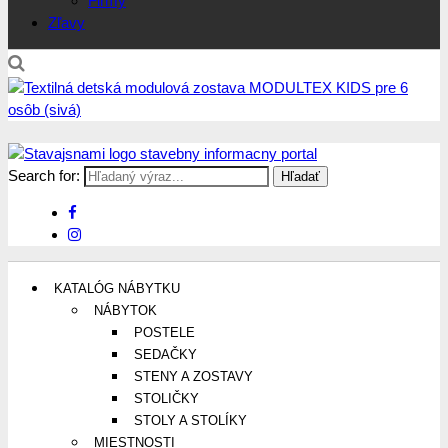
Firmy
Zľavy
Search for:
Stavajsnami.sk
Stavebníctvo, stavby, byty, domy a všetko o nich
KATALÓG NÁBYTKU
NÁBYTOK
POSTELE
SEDAČKY
STENY A ZOSTAVY
STOLIČKY
STOLY A STOLÍKY
MIESTNOSTI