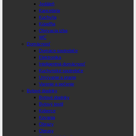
Jedáleň
Kancelária
Kuchyňa
Kúpeľňa
Obývacia izba
WC
Domácnosť
Domáce spotrebiče
Elektronika
Inteligentná domácnosť
Kuchynské spotrebiče
Umývanie a pranie
Varenie a pečenie
Bytové doplnky
Bytové doplnky
Bytový textil
Koberce
Kovania
Obrazy
Obrusy