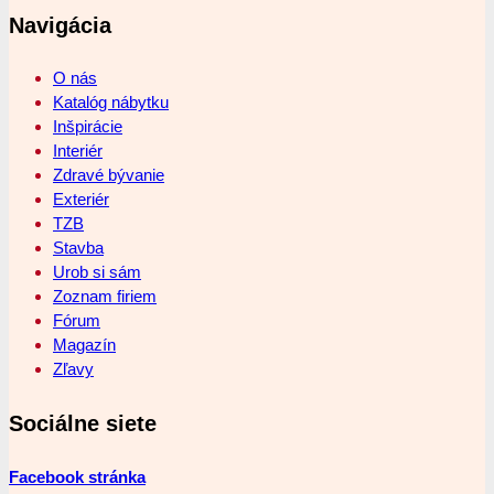
Navigácia
O nás
Katalóg nábytku
Inšpirácie
Interiér
Zdravé bývanie
Exteriér
TZB
Stavba
Urob si sám
Zoznam firiem
Fórum
Magazín
Zľavy
Sociálne siete
Facebook stránka