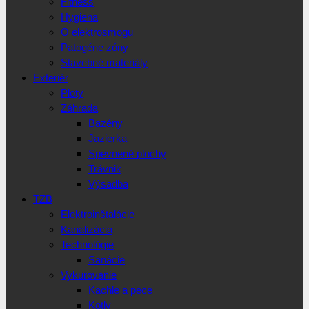
Fitness
Hygiena
O elektrosmogu
Patogéne zóny
Stavebné materiály
Exteriér
Ploty
Záhrada
Bazény
Jazierka
Spevnené plochy
Trávnik
Výsadba
TZB
Elektroinštalácie
Kanalizácia
Technológie
Sanácie
Vykurovanie
Kachle a pece
Kotly