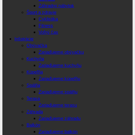
Záhradný nábytok
Šport a zdravie
Cyklistika
Fitness
Voľný čas
Inšpirácie
Obývačka
Zariaďujeme obývačku
Kuchyňa
Zariaďujeme kuchyňu
Kúpeľňa
Zariaďujeme kúpeľňu
Spálňa
Zariaďujeme spálňu
Terasa
Zariaďujeme terasu
Záhrada
Zariaďujeme záhradu
Balkón
Zariaďujeme balkón