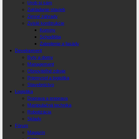
Urob si sám
Zakladanie stavieb
Zimné záhrady
Zvislé konštrukcie
Komíny
Schodištia
Zateplenie a fasády
Development
Byty a domy
Management
Obnoviteľné zdroje
Priemysel a logistika
Stavebníctvo
Logistika
Doprava a preprava
Manipulačná technika
Robotizácia
Sklady
Fórum
Magazín