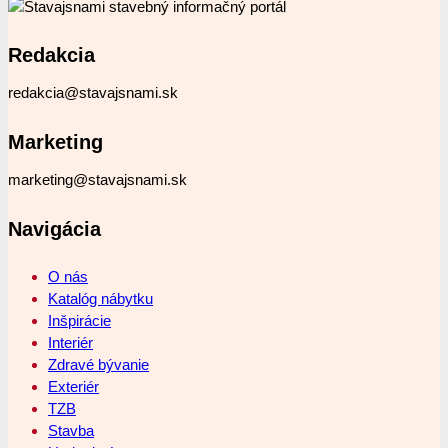
Redakcia
redakcia@stavajsnami.sk
Marketing
marketing@stavajsnami.sk
Navigácia
O nás
Katalóg nábytku
Inšpirácie
Interiér
Zdravé bývanie
Exteriér
TZB
Stavba