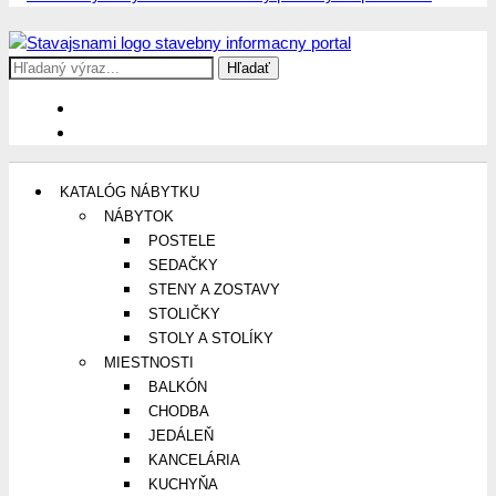
Search
Stavajsnami.sk
Stavebníctvo, stavby, byty, domy a všetko o nich
for:
KATALÓG NÁBYTKU
NÁBYTOK
POSTELE
SEDAČKY
STENY A ZOSTAVY
STOLIČKY
STOLY A STOLÍKY
MIESTNOSTI
BALKÓN
CHODBA
JEDÁLEŇ
KANCELÁRIA
KUCHYŇA