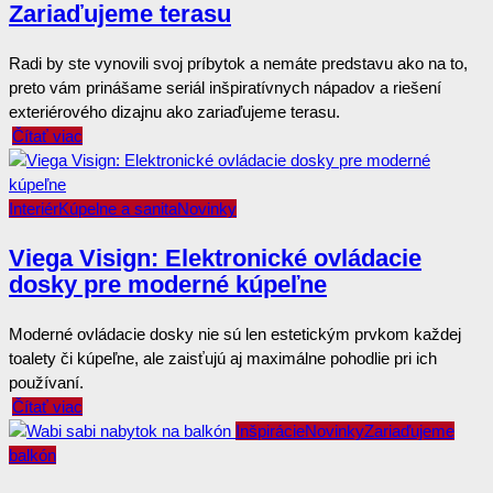
Zariaďujeme terasu
Radi by ste vynovili svoj príbytok a nemáte predstavu ako na to,
preto vám prinášame seriál inšpiratívnych nápadov a riešení
exteriérového dizajnu ako zariaďujeme terasu.
Čítať viac
Interiér
Kúpelne a sanita
Novinky
Viega Visign: Elektronické ovládacie
dosky pre moderné kúpeľne
Moderné ovládacie dosky nie sú len estetickým prvkom každej
toalety či kúpeľne, ale zaisťujú aj maximálne pohodlie pri ich
používaní.
Čítať viac
Inšpirácie
Novinky
Zariaďujeme
balkón