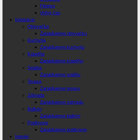
Fitness
Voľný čas
Inšpirácie
Obývačka
Zariaďujeme obývačku
Kuchyňa
Zariaďujeme kuchyňu
Kúpeľňa
Zariaďujeme kúpeľňu
Spálňa
Zariaďujeme spálňu
Terasa
Zariaďujeme terasu
Záhrada
Zariaďujeme záhradu
Balkón
Zariaďujeme balkón
Podkrovie
Zariaďujeme podkrovie
Interiér