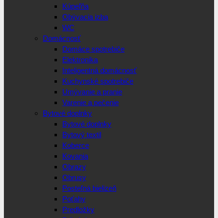
Kúpeľňa
Obývacia izba
WC
Domácnosť
Domáce spotrebiče
Elektronika
Inteligentná domácnosť
Kuchynské spotrebiče
Umývanie a pranie
Varenie a pečenie
Bytové doplnky
Bytové doplnky
Bytový textil
Koberce
Kovania
Obrazy
Obrusy
Posteľná bielizeň
Poťahy
Predložky