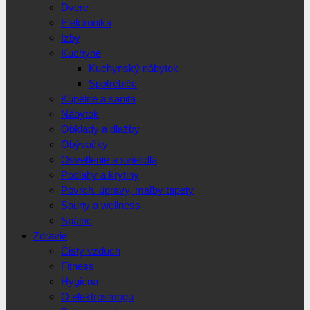
Dvere
Elektronika
Izby
Kuchyne
Kuchynský nábytok
Spotrebiče
Kúpelne a sanita
Nábytok
Obklady a dlažby
Obývačky
Osvetlenie a svietidlá
Podlahy a krytiny
Povrch. úpravy, maľby tapety
Sauny a wellness
Spálne
Zdravie
Čistý vzduch
Fitness
Hygiena
O elektrosmogu