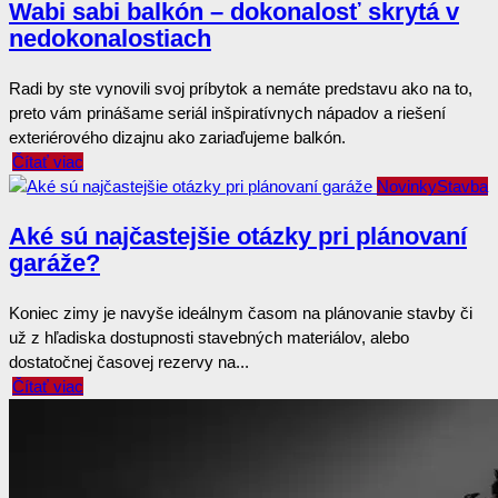
Wabi sabi balkón – dokonalosť skrytá v
nedokonalostiach
Radi by ste vynovili svoj príbytok a nemáte predstavu ako na to,
preto vám prinášame seriál inšpiratívnych nápadov a riešení
exteriérového dizajnu ako zariaďujeme balkón.
Čítať viac
Novinky
Stavba
Aké sú najčastejšie otázky pri plánovaní
garáže?
Koniec zimy je navyše ideálnym časom na plánovanie stavby či
už z hľadiska dostupnosti stavebných materiálov, alebo
dostatočnej časovej rezervy na...
Čítať viac