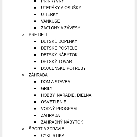
PRIKRÝVKY
UTERÁKY A OSUŠKY
UTIERKY
VANKÚŠE
ZÁCLONY A ZÁVESY
PRE DETI
DETSKÉ DOPLNKY
DETSKÉ POSTELE
DETSKÝ NÁBYTOK
DETSKÝ TOVAR
DOJČENSKÉ POTREBY
ZÁHRADA
DOM A STAVBA
GRILY
HOBBY, NÁRADIE, DIELŇA
OSVETLENIE
VODNÝ PROGRAM
ZÁHRADA
ZÁHRADNÝ NÁBYTOK
ŠPORT A ZDRAVIE
CYKLISTIKA