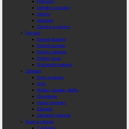
Prikrývky
Uteráky a osušky
Utierky
Vankúše
Záclony a závesy
Pre deti
Detské doplnky
Detské postele
Detský nábytok
Detský tovar
Dojčenské potreby
Záhrada
Dom a stavba
Grily
Hobby, náradie, dielňa
Osvetlenie
Vodný program
Záhrada
Záhradný nábytok
Šport a zdravie
Cyklistika