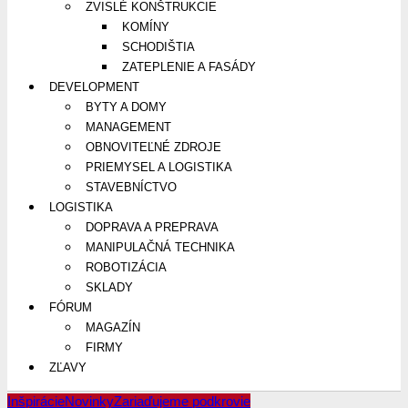
ZVISLÉ KONŠTRUKCIE
KOMÍNY
SCHODIŠTIA
ZATEPLENIE A FASÁDY
DEVELOPMENT
BYTY A DOMY
MANAGEMENT
OBNOVITEĽNÉ ZDROJE
PRIEMYSEL A LOGISTIKA
STAVEBNÍCTVO
LOGISTIKA
DOPRAVA A PREPRAVA
MANIPULAČNÁ TECHNIKA
ROBOTIZÁCIA
SKLADY
FÓRUM
MAGAZÍN
FIRMY
ZĽAVY
Inšpirácie
Novinky
Zariaďujeme podkrovie