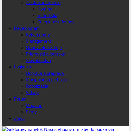
Zvislé konštrukcie
Komíny
Schodištia
Zateplenie a fasády
Development
Byty a domy
Management
Obnoviteľné zdroje
Priemysel a logistika
Stavebníctvo
Logistika
Doprava a preprava
Manipulačná technika
Robotizácia
Sklady
Fórum
Magazín
Firmy
Zľavy