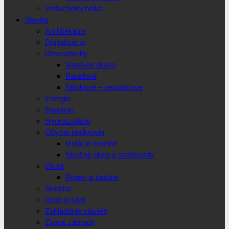
Vzduchotechnika
Stavba
Architektúra
Digitalizácia
Drevostavby
Masívne drevo
Panelové
Stlpikové – sendvičové
Energie
Financie
Hydroizolácie
Obytné podkrovia
Izolácie tepelné
Strešné okná a svetlovody
Okná
Rolety a žalúzie
Strecha
Urob si sám
Zakladanie stavieb
Zimné záhrady