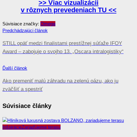
>> Viac vizualizácii
v rôznych prevedeniach TU <<
Súvisiace značky:
Omega
Navigácia
Predchádzajúci článok
v
STILL opäť medzi finalistami prestížnej súťaže IFOY
článku
Award – zabojuje o svojho 13. „Oscara intralogistiky“
Ďalší článok
Ako premeniť malú záhradu na zelenú oázu, ako ju
zväčšiť a spestriť
Súvisiace články
Inšpirácie
Zariaďujeme terasu