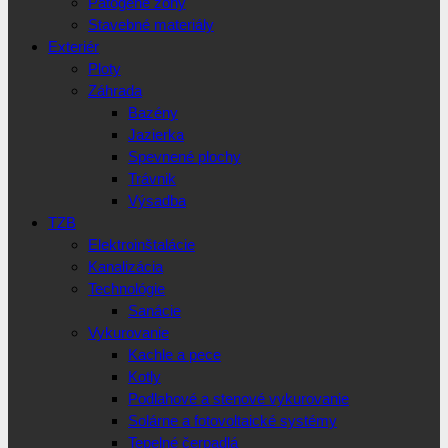
Patogéne zóny
Stavebné materiály
Exteriér
Ploty
Záhrada
Bazény
Jazierka
Spevnené plochy
Trávnik
Výsadba
TZB
Elektroinštalácie
Kanalizácia
Technológie
Sanácie
Vykurovanie
Kachle a pece
Kotly
Podlahové a stenové vykurovanie
Solárne a fotovoltaické systémy
Tepelné čerpadlá