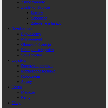
Zimné záhrady
Zvislé konštrukcie
Komíny
Schodištia
Zateplenie a fasády
Development
Byty a domy
Management
Obnoviteľné zdroje
Priemysel a logistika
Stavebníctvo
Logistika
Doprava a preprava
Manipulačná technika
Robotizácia
Sklady
Fórum
Magazín
Firmy
Zľavy