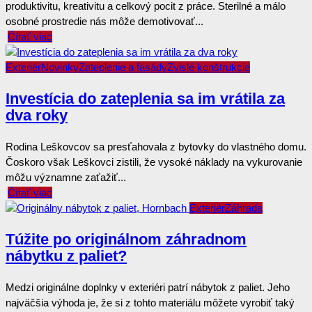
produktivitu, kreativitu a celkový pocit z práce. Sterilné a málo
osobné prostredie nás môže demotivovať...
Čítať viac
Exteriér
Novinky
Zateplenie a fasády
Zvislé konštrukcie
Investícia do zateplenia sa im vrátila za
dva roky
Rodina Leškovcov sa presťahovala z bytovky do vlastného domu.
Čoskoro však Leškovci zistili, že vysoké náklady na vykurovanie
môžu významne zaťažiť...
Čítať viac
Exteriér
Záhrada
Túžite po originálnom záhradnom
nábytku z paliet?
Medzi originálne doplnky v exteriéri patrí nábytok z paliet. Jeho
najväčšia výhoda je, že si z tohto materiálu môžete vyrobiť taký