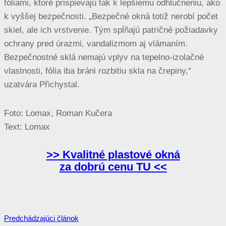
fóliami, ktoré prispievajú tak k lepšiemu odhlučneniu, ako
k vyššej bezpečnosti. „Bezpečné okná totiž nerobí počet
skiel, ale ich vrstvenie. Tým spĺňajú patričné požiadavky
ochrany pred úrazmi, vandalizmom aj vlámaním.
Bezpečnostné sklá nemajú vplyv na tepelno-izolačné
vlastnosti, fólia iba bráni rozbitiu skla na črepiny,“
uzatvára Přichystal.
Foto: Lomax,
Roman Kučera
Text: Lomax
>> Kvalitné plastové okná
za dobrú cenu TU <<
Navigácia
Predchádzajúci článok