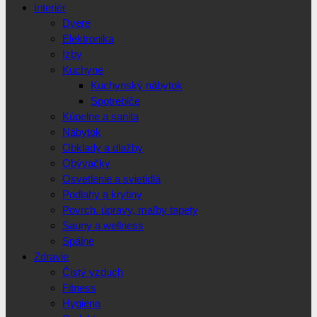
Interiér
Dvere
Elektronika
Izby
Kuchyne
Kuchynský nábytok
Spotrebiče
Kúpelne a sanita
Nábytok
Obklady a dlažby
Obývačky
Osvetlenie a svietidlá
Podlahy a krytiny
Povrch. úpravy, maľby tapety
Sauny a wellness
Spálne
Zdravie
Čistý vzduch
Fitness
Hygiena