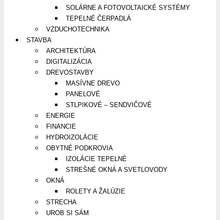
SOLÁRNE A FOTOVOLTAICKÉ SYSTÉMY
TEPELNÉ ČERPADLÁ
VZDUCHOTECHNIKA
STAVBA
ARCHITEKTÚRA
DIGITALIZÁCIA
DREVOSTAVBY
MASÍVNE DREVO
PANELOVÉ
STLPIKOVÉ – SENDVIČOVÉ
ENERGIE
FINANCIE
HYDROIZOLÁCIE
OBYTNÉ PODKROVIA
IZOLÁCIE TEPELNÉ
STREŠNÉ OKNÁ A SVETLOVODY
OKNÁ
ROLETY A ŽALÚZIE
STRECHA
UROB SI SÁM