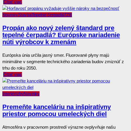
Čítať viac
Novinky
Stavba
Tepelné čerpadlá
TZB
Propán ako nový zelený štandard pre
tepelné čerpadlá? Európske nariadenie
núti výrobcov k zmenám
Európska únia určila jasný smer. Fluorované plyny majú
minimálne v segmente technického zariadenia budov zmiznúť z
trhu do roku 2050.
Čítať viac
Interiér
Izby
Novinky
Premeňte kanceláriu na inšpiratívny
priestor pomocou umeleckých diel
Atmosféra v pracovnom prostredí výrazne ovplyvňuje našu