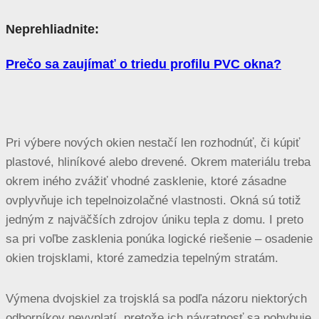
Neprehliadnite:
Prečo sa zaujímať o triedu profilu PVC okna?
Pri výbere nových okien nestačí len rozhodnúť, či kúpiť
plastové, hliníkové alebo drevené. Okrem materiálu treba
okrem iného zvážiť vhodné zasklenie, ktoré zásadne
ovplyvňuje ich tepelnoizolačné vlastnosti. Okná sú totiž
jedným z najväčších zdrojov úniku tepla z domu. I preto
sa pri voľbe zasklenia ponúka logické riešenie – osadenie
okien trojsklami, ktoré zamedzia tepelným stratám.
Výmena dvojskiel za trojsklá sa podľa názoru niektorých
odborníkov nevyplatí, pretože ich návratnosť sa pohybuje