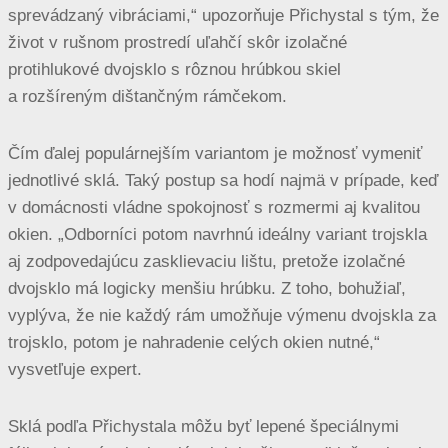
sprevádzaný vibráciami,“ upozorňuje Přichystal s tým, že
život v rušnom prostredí uľahčí skôr izolačné
protihlukové dvojsklo s rôznou hrúbkou skiel
a rozšíreným dištančným rámčekom.
Čím ďalej populárnejším variantom je možnosť vymeniť
jednotlivé sklá. Taký postup sa hodí najmä v prípade, keď
v domácnosti vládne spokojnosť s rozmermi aj kvalitou
okien. „Odborníci potom navrhnú ideálny variant trojskla
aj zodpovedajúcu zasklievaciu lištu, pretože izolačné
dvojsklo má logicky menšiu hrúbku. Z toho, bohužiaľ,
vyplýva, že nie každý rám umožňuje výmenu dvojskla za
trojsklo, potom je nahradenie celých okien nutné,“
vysvetľuje expert.
Sklá podľa Přichystala môžu byť lepené špeciálnymi