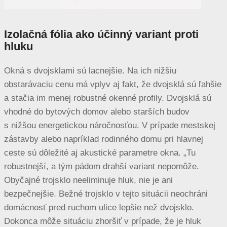
Izolačná fólia ako účinný variant proti
hluku
Okná s dvojsklami sú lacnejšie. Na ich nižšiu
obstarávaciu cenu má vplyv aj fakt, že dvojsklá sú ľahšie
a stačia im menej robustné okenné profily. Dvojsklá sú
vhodné do bytových domov alebo starších budov
s nižšou energetickou náročnosťou. V prípade mestskej
zástavby alebo napríklad rodinného domu pri hlavnej
ceste sú dôležité aj akustické parametre okna. „Tu
robustnejší, a tým pádom drahší variant nepomôže.
Obyčajné trojsklo neeliminuje hluk, nie je ani
bezpečnejšie. Bežné trojsklo v tejto situácii neochráni
domácnosť pred ruchom ulice lepšie než dvojsklo.
Dokonca môže situáciu zhoršiť v prípade, že je hluk