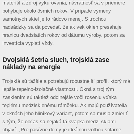
materiál a zdroj vykurovania, návratnosť sa v priemere
pohybuje okolo ôsmich rokov. V prípade výmeny
samotných skiel je to rádovo menej. S trochou
nadsádzky sa dá povedať, že ak vek okien presahuje
hranicu dvadsiatich rokov od dátumu výroby, potom sa
investícia vyplatí vždy.
Dvojsklá šetria sluch, trojsklá zase
náklady na energie
Trojsklá sú ťažšie a potrebujú robustnejší profil, ktorý má
lepšie tepelno-izolačné vlastnosti. Okná s trojitým
zasklením sú taktiež odolnejšie voči roseniu vďaka
teplému medzisklenému rámčeku. Ak majú používatelia
v oknách jeho hliníkový variant, potom sa musia zmieriť
s tým, že občas sa nejaká tá kvapka medzi sklami
objaví. „Pre pasívne domy je ideálnou voľbou solárne