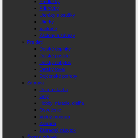
Predložky
Prikrývky
Uteráky a osušky
Utierky
Vankúše
Záclony a závesy
Pre deti
Detské doplnky
Detské postele
Detský nábytok
Detský tovar
Dojčenské potreby
Záhrada
Dom a stavba
Grily
Hobby, náradie, dielňa
Osvetlenie
Vodný program
Záhrada
Záhradný nábytok
Šport a zdravie