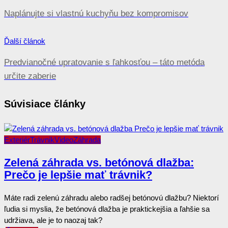
v
Naplánujte si vlastnú kuchyňu bez kompromisov
článku
Ďalší článok
Predvianočné upratovanie s ľahkosťou – táto metóda
určite zaberie
Súvisiace články
Exteriér
Trávnik
Video
Záhrada
Zelená záhrada vs. betónová dlažba:
Prečo je lepšie mať trávnik?
Máte radi zelenú záhradu alebo radšej betónovú dlažbu? Niektorí
ľudia si myslia, že betónová dlažba je praktickejšia a ľahšie sa
udržiava, ale je to naozaj tak?