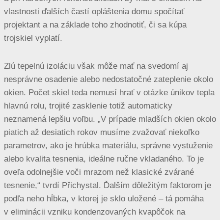
vlastnosti ďalších častí opláštenia domu spočítať
projektant a na základe toho zhodnotiť, či sa kúpa
trojskiel vyplatí.
Zlú tepelnú izoláciu však môže mať na svedomí aj
nesprávne osadenie alebo nedostatočné zateplenie okolo
okien. Počet skiel teda nemusí hrať v otázke únikov tepla
hlavnú rolu, trojité zasklenie totiž automaticky
neznamená lepšiu voľbu. „V prípade mladších okien okolo
piatich až desiatich rokov musíme zvažovať niekoľko
parametrov, ako je hrúbka materiálu, správne vystuženie
alebo kvalita tesnenia, ideálne ručne vkladaného. To je
oveľa odolnejšie voči mrazom než klasické zvárané
tesnenie,“ tvrdí Přichystal. Ďalším dôležitým faktorom je
podľa neho hĺbka, v ktorej je sklo uložené – tá pomáha
v eliminácii vzniku kondenzovaných kvapôčok na