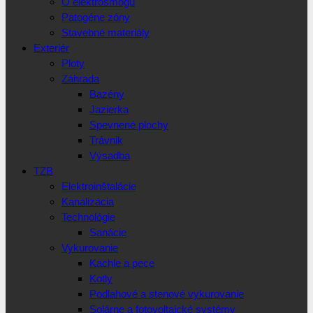
O elektrosmogu
Patogéne zóny
Stavebné materiály
Exteriér
Ploty
Záhrada
Bazény
Jazierka
Spevnené plochy
Trávnik
Výsadba
TZB
Elektroinštalácie
Kanalizácia
Technológie
Sanácie
Vykurovanie
Kachle a pece
Kotly
Podlahové a stenové vykurovanie
Solárne a fotovoltaické systémy