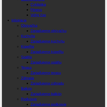
Cyklistika
Fitness
Voľný čas
Inšpirácie
Obývačka
Zariaďujeme obývačku
Kuchyňa
Zariaďujeme kuchyňu
Kúpeľňa
Zariaďujeme kúpeľňu
Spálňa
Zariaďujeme spálňu
Terasa
Zariaďujeme terasu
Záhrada
Zariaďujeme záhradu
Balkón
Zariaďujeme balkón
Podkrovie
Zariaďujeme podkrovie