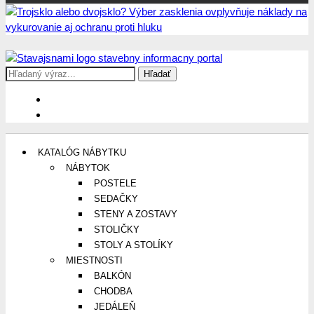
Search
Stavajsnami.sk
Stavebníctvo, stavby, byty, domy a všetko o nich
for:
KATALÓG NÁBYTKU
NÁBYTOK
POSTELE
SEDAČKY
STENY A ZOSTAVY
STOLIČKY
STOLY A STOLÍKY
MIESTNOSTI
BALKÓN
CHODBA
JEDÁLEŇ