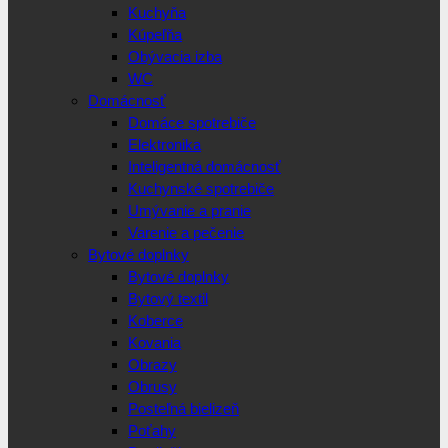
Kuchyňa
Kúpeľňa
Obývacia izba
WC
Domácnosť
Domáce spotrebiče
Elektronika
Inteligentná domácnosť
Kuchynské spotrebiče
Umývanie a pranie
Varenie a pečenie
Bytové doplnky
Bytové doplnky
Bytový textil
Koberce
Kovania
Obrazy
Obrusy
Posteľná bielizeň
Poťahy