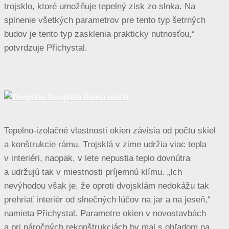
trojsklo, ktoré umožňuje tepelný zisk zo slnka. Na
splnenie všetkých parametrov pre tento typ šetrných
budov je tento typ zasklenia prakticky nutnosťou,“
potvrdzuje Přichystal.
Tepelno-izolačné vlastnosti okien závisia od počtu skiel
a konštrukcie rámu. Trojsklá v zime udržia viac tepla
v interiéri, naopak, v lete nepustia teplo dovnútra
a udržujú tak v miestnosti príjemnú klímu. „Ich
nevýhodou však je, že oproti dvojsklám nedokážu tak
prehriať interiér od slnečných lúčov na jar a na jeseň,“
namieta Přichystal. Parametre okien v novostavbách
a pri náročných rekonštrukciách by mal s ohľadom na