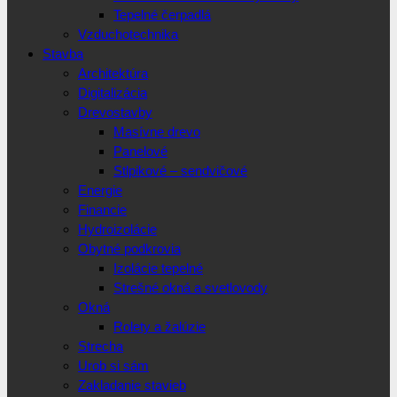
Tepelné čerpadlá
Vzduchotechnika
Stavba
Architektúra
Digitalizácia
Drevostavby
Masívne drevo
Panelové
Stlpikové – sendvičové
Energie
Financie
Hydroizolácie
Obytné podkrovia
Izolácie tepelné
Strešné okná a svetlovody
Okná
Rolety a žalúzie
Strecha
Urob si sám
Zakladanie stavieb