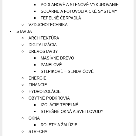
PODLAHOVÉ A STENOVÉ VYKUROVANIE
SOLÁRNE A FOTOVOLTAICKÉ SYSTÉMY
TEPELNÉ ČERPADLÁ
VZDUCHOTECHNIKA
STAVBA
ARCHITEKTÚRA
DIGITALIZÁCIA
DREVOSTAVBY
MASÍVNE DREVO
PANELOVÉ
STLPIKOVÉ – SENDVIČOVÉ
ENERGIE
FINANCIE
HYDROIZOLÁCIE
OBYTNÉ PODKROVIA
IZOLÁCIE TEPELNÉ
STREŠNÉ OKNÁ A SVETLOVODY
OKNÁ
ROLETY A ŽALÚZIE
STRECHA