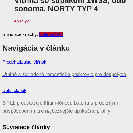
Vitrína so šuplíkom 1W3S, dub
sonoma, NORTY TYP 4
€
239.00
Súvisiace značky:
Galéria AVE
Navigácia v článku
Predchádzajúci článok
Útulné a zariadené romantické podkrovie pre dospelých
Ďalší článok
STILL predstavuje lítium-iónovú batériu s precíznym
prispôsobením pre najbežnejšie aplikačné profily
Súvisiace články