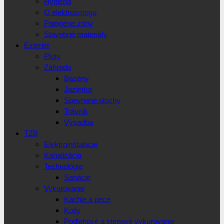
Hygiena
O elektrosmogu
Patogéne zóny
Stavebné materiály
Exteriér
Ploty
Záhrada
Bazény
Jazierka
Spevnené plochy
Trávnik
Výsadba
TZB
Elektroinštalácie
Kanalizácia
Technológie
Sanácie
Vykurovanie
Kachle a pece
Kotly
Podlahové a stenové vykurovanie