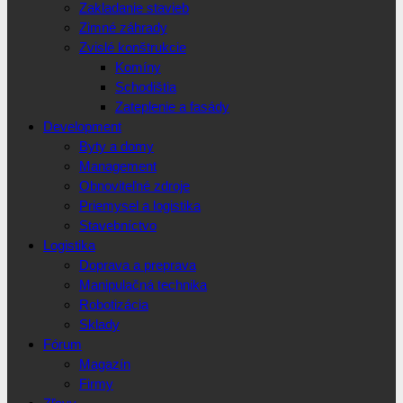
Zakladanie stavieb
Zimné záhrady
Zvislé konštrukcie
Komíny
Schodištia
Zateplenie a fasády
Development
Byty a domy
Management
Obnoviteľné zdroje
Priemysel a logistika
Stavebníctvo
Logistika
Doprava a preprava
Manipulačná technika
Robotizácia
Sklady
Fórum
Magazín
Firmy