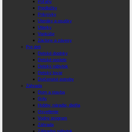
Poťahy
Predložky
Prikrývky
Uteráky a osušky
Utierky
Vankúše
Záclony a závesy
Pre deti
Detské doplnky
Detské postele
Detský nábytok
Detský tovar
Dojčenské potreby
Záhrada
Dom a stavba
Grily
Hobby, náradie, dielňa
Osvetlenie
Vodný program
Záhrada
Záhradný nábytok