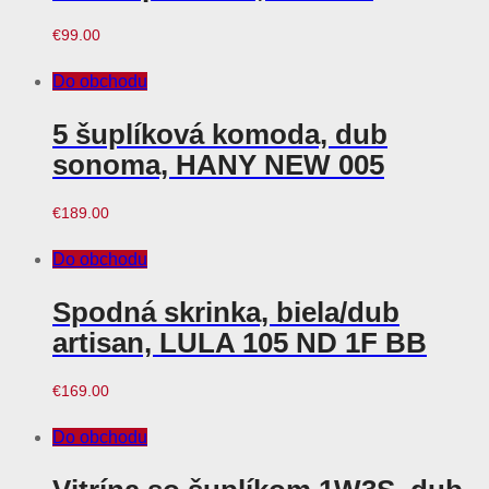
€
99.00
Do obchodu
5 šuplíková komoda, dub
sonoma, HANY NEW 005
€
189.00
Do obchodu
Spodná skrinka, biela/dub
artisan, LULA 105 ND 1F BB
€
169.00
Do obchodu