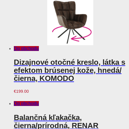
Do obchodu
Dizajnové otočné kreslo, látka s
efektom brúsenej kože, hnedá/
čierna, KOMODO
€
199.00
Do obchodu
Balančná kľakačka,
čierna/prírodná, RENAR