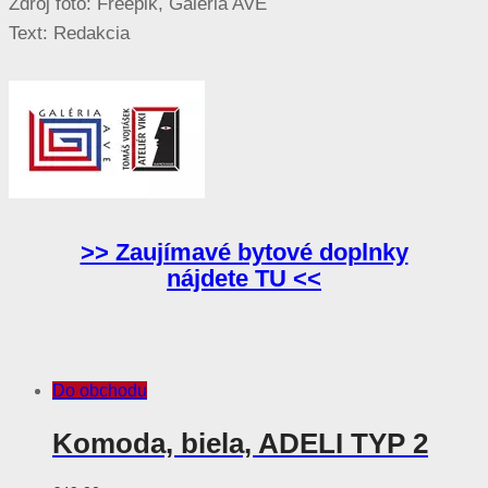
Zdroj foto: Freepik, Galéria AVE
Text: Redakcia
>> Zaujímavé bytové doplnky
nájdete TU <<
Do obchodu
Komoda, biela, ADELI TYP 2