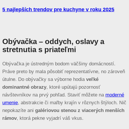
5 najlepších trendov pre kuchyne v roku 2025
Obývačka – oddych, oslavy a
stretnutia s priateľmi
Obývačka je ústredným bodom väčšiny domácností.
Práve preto by mala pôsobiť reprezentatívne, no zároveň
útulne. Do obývačky sa výborne hodia
veľké
dominantné obrazy
, ktoré upútajú pozornosť
návštevníkov na prvý pohľad. Staviť môžete na
moderné
umenie
, abstrakcie či maľby krajín v rôznych štýloch. Nič
nepokazíte ani
galériovou stenou z viacerých menších
rámov
, ktorá pekne vyjadrí váš vkus.