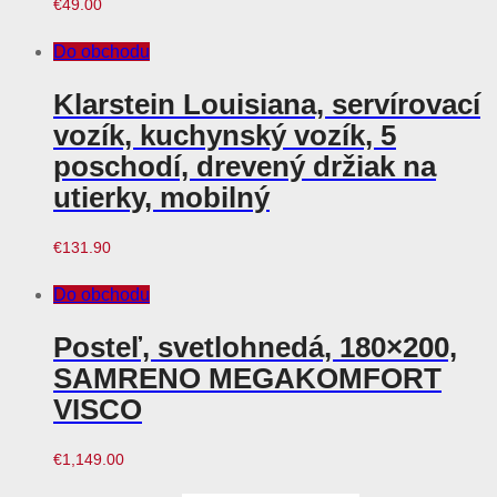
€
49.00
Do obchodu
Klarstein Louisiana, servírovací
vozík, kuchynský vozík, 5
poschodí, drevený držiak na
utierky, mobilný
€
131.90
Do obchodu
Posteľ, svetlohnedá, 180×200,
SAMRENO MEGAKOMFORT
VISCO
€
1,149.00