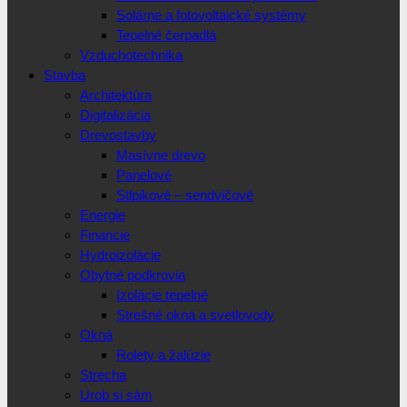
Solárne a fotovoltaické systémy
Tepelné čerpadlá
Vzduchotechnika
Stavba
Architektúra
Digitalizácia
Drevostavby
Masívne drevo
Panelové
Stlpikové – sendvičové
Energie
Financie
Hydroizolácie
Obytné podkrovia
Izolácie tepelné
Strešné okná a svetlovody
Okná
Rolety a žalúzie
Strecha
Urob si sám