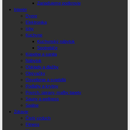
Zariaďujeme podkrovie
Interiér
Dvere
Elektronika
Izby
Kuchyne
Kuchynský nábytok
Spotrebiče
Kúpelne a sanita
Nábytok
Obklady a dlažby
Obývačky
Osvetlenie a svietidlá
Podlahy a krytiny
Povrch. úpravy, maľby tapety
Sauny a wellness
Spálne
Zdravie
Čistý vzduch
Fitness