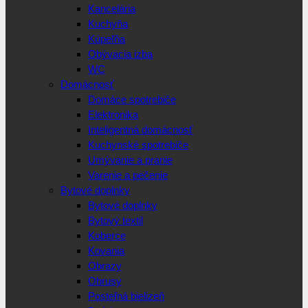
Kancelária
Kuchyňa
Kúpeľňa
Obývacia izba
WC
Domácnosť
Domáce spotrebiče
Elektronika
Inteligentná domácnosť
Kuchynské spotrebiče
Umývanie a pranie
Varenie a pečenie
Bytové doplnky
Bytové doplnky
Bytový textil
Koberce
Kovania
Obrazy
Obrusy
Posteľná bielizeň