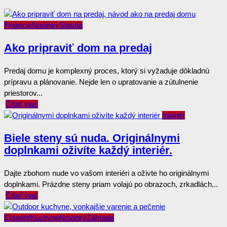
Financie
Novinky
Stavba
Ako pripraviť dom na predaj
Predaj domu je komplexný proces, ktorý si vyžaduje dôkladnú
prípravu a plánovanie. Nejde len o upratovanie a zútulnenie
priestorov...
Čítať viac
Interiér
Biele steny sú nuda. Originálnymi
doplnkami oživíte každý interiér.
Dajte zbohom nude vo vašom interiéri a oživte ho originálnymi
doplnkami. Prázdne steny priam volajú po obrazoch, zrkadlách...
Čítať viac
Exteriér
Kuchyne
Novinky
Záhrada