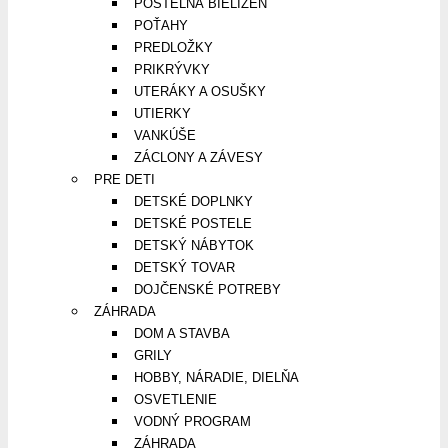
POSTEĽNÁ BIELIZEŇ
POŤAHY
PREDLOŽKY
PRIKRÝVKY
UTERÁKY A OSUŠKY
UTIERKY
VANKÚŠE
ZÁCLONY A ZÁVESY
PRE DETI
DETSKÉ DOPLNKY
DETSKÉ POSTELE
DETSKÝ NÁBYTOK
DETSKÝ TOVAR
DOJČENSKÉ POTREBY
ZÁHRADA
DOM A STAVBA
GRILY
HOBBY, NÁRADIE, DIELŇA
OSVETLENIE
VODNÝ PROGRAM
ZÁHRADA