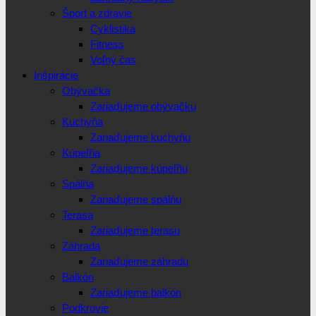
Šport a zdravie
Cyklistika
Fitness
Voľný čas
Inšpirácie
Obývačka
Zariaďujeme obývačku
Kuchyňa
Zariaďujeme kuchyňu
Kúpeľňa
Zariaďujeme kúpeľňu
Spálňa
Zariaďujeme spálňu
Terasa
Zariaďujeme terasu
Záhrada
Zariaďujeme záhradu
Balkón
Zariaďujeme balkón
Podkrovie