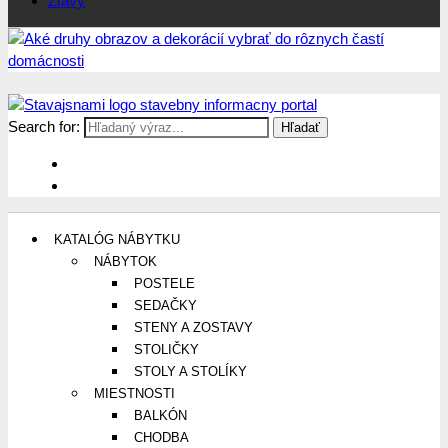
Zľavy
Search for:
Stavajsnami.sk
Stavebníctvo, stavby, byty, domy a všetko o nich
KATALÓG NÁBYTKU
NÁBYTOK
POSTELE
SEDAČKY
STENY A ZOSTAVY
STOLIČKY
STOLY A STOLÍKY
MIESTNOSTI
BALKÓN
CHODBA