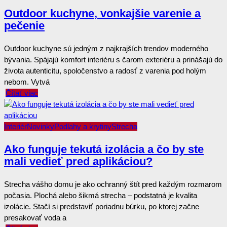
Outdoor kuchyne, vonkajšie varenie a
pečenie
Outdoor kuchyne sú jedným z najkrajších trendov moderného
bývania. Spájajú komfort interiéru s čarom exteriéru a prinášajú do
života autenticitu, spoločenstvo a radosť z varenia pod holým
nebom. Vytvá
Čítať viac
Interiér
Novinky
Podlahy a krytiny
Strecha
Ako funguje tekutá izolácia a čo by ste
mali vedieť pred aplikáciou?
Strecha vášho domu je ako ochranný štít pred každým rozmarom
počasia. Plochá alebo šikmá strecha – podstatná je kvalita
izolácie. Stačí si predstaviť poriadnu búrku, po ktorej začne
presakovať voda a