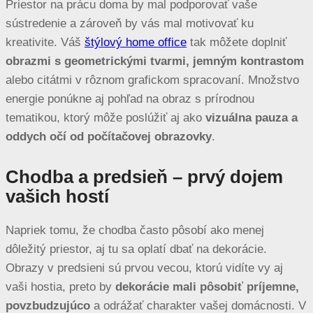
Priestor na prácu doma by mal podporovať vaše
sústredenie a zároveň by vás mal motivovať ku
kreativite. Váš
štýlový home office
tak môžete doplniť
obrazmi s geometrickými tvarmi, jemným kontrastom
alebo citátmi v rôznom grafickom spracovaní. Množstvo
energie ponúkne aj pohľad na obraz s prírodnou
tematikou, ktorý môže poslúžiť aj ako
vizuálna pauza a
oddych očí od počítačovej obrazovky
.
Chodba a predsieň – prvý dojem
vašich hostí
Napriek tomu, že chodba často pôsobí ako menej
dôležitý priestor, aj tu sa oplatí dbať na dekorácie.
Obrazy v predsieni sú prvou vecou, ktorú vidíte vy aj
vaši hostia, preto by
dekorácie mali pôsobiť príjemne,
povzbudzujúco
a odrážať charakter vašej domácnosti. V