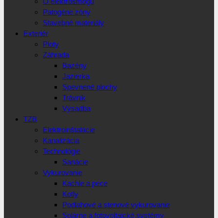
O elektrosmogu
Patogéne zóny
Stavebné materiály
Exteriér
Ploty
Záhrada
Bazény
Jazierka
Spevnené plochy
Trávnik
Výsadba
TZB
Elektroinštalácie
Kanalizácia
Technológie
Sanácie
Vykurovanie
Kachle a pece
Kotly
Podlahové a stenové vykurovanie
Solárne a fotovoltaické systémy