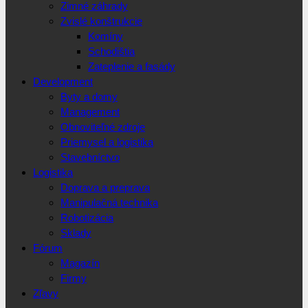
Zimné záhrady
Zvislé konštrukcie
Komíny
Schodištia
Zateplenie a fasády
Development
Byty a domy
Management
Obnoviteľné zdroje
Priemysel a logistika
Stavebníctvo
Logistika
Doprava a preprava
Manipulačná technika
Robotizácia
Sklady
Fórum
Magazín
Firmy
Zľavy