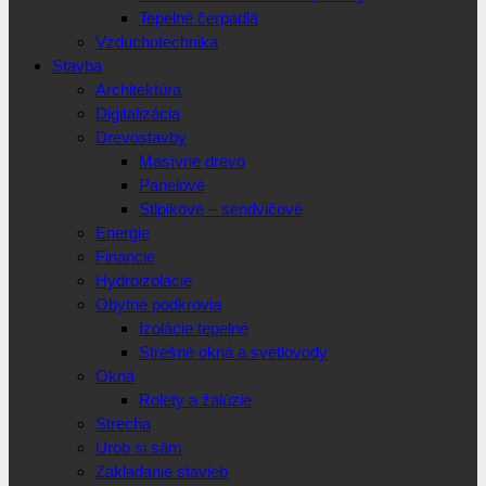
Tepelné čerpadlá
Vzduchotechnika
Stavba
Architektúra
Digitalizácia
Drevostavby
Masívne drevo
Panelové
Stlpikové – sendvičové
Energie
Financie
Hydroizolácie
Obytné podkrovia
Izolácie tepelné
Strešné okná a svetlovody
Okná
Rolety a žalúzie
Strecha
Urob si sám
Zakladanie stavieb