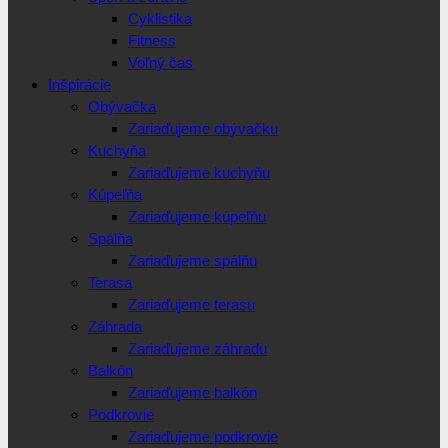
Cyklistika
Fitness
Voľný čas
Inšpirácie
Obývačka
Zariaďujeme obývačku
Kuchyňa
Zariaďujeme kuchyňu
Kúpeľňa
Zariaďujeme kúpeľňu
Spálňa
Zariaďujeme spálňu
Terasa
Zariaďujeme terasu
Záhrada
Zariaďujeme záhradu
Balkón
Zariaďujeme balkón
Podkrovie
Zariaďujeme podkrovie