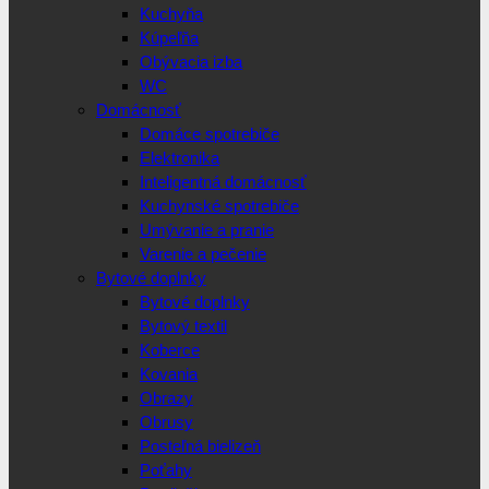
Kuchyňa
Kúpeľňa
Obývacia izba
WC
Domácnosť
Domáce spotrebiče
Elektronika
Inteligentná domácnosť
Kuchynské spotrebiče
Umývanie a pranie
Varenie a pečenie
Bytové doplnky
Bytové doplnky
Bytový textil
Koberce
Kovania
Obrazy
Obrusy
Posteľná bielizeň
Poťahy