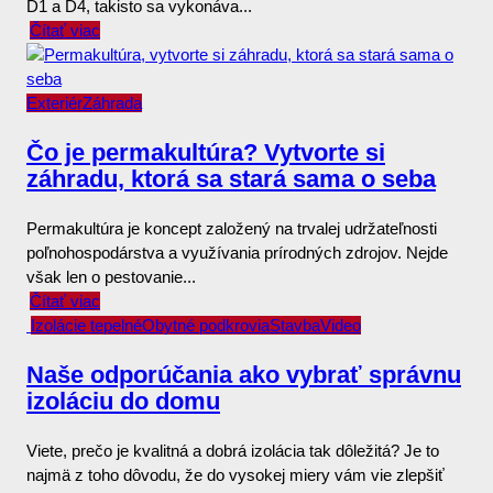
D1 a D4, takisto sa vykonáva...
Čítať viac
Exteriér
Záhrada
Čo je permakultúra? Vytvorte si
záhradu, ktorá sa stará sama o seba
Permakultúra je koncept založený na trvalej udržateľnosti
poľnohospodárstva a využívania prírodných zdrojov. Nejde
však len o pestovanie...
Čítať viac
Izolácie tepelné
Obytné podkrovia
Stavba
Video
Naše odporúčania ako vybrať správnu
izoláciu do domu
Viete, prečo je kvalitná a dobrá izolácia tak dôležitá? Je to
najmä z toho dôvodu, že do vysokej miery vám vie zlepšiť