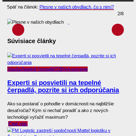
Späť na článok:
Plesne v našich obydliach, čo s nimi?
2/8
Súvisiace články
Stavba
Tepelné čerpadlá
TZB
Vykurovanie
Experti si posvietili na tepelné
čerpadlá, pozrite si ich odporúčania
Ako sa postarať o pohodlie v domácnosti na najbližšie
desaťročia? Kým si nechať poradiť a ako z nových
technológií vyťažiť maximum?
Čítať viac