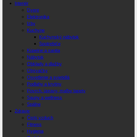
Interiér
Dvere
Elektronika
Izby
Kuchyne
Kuchynský nábytok
Spotrebiče
Kúpelne a sanita
Nábytok
Obklady a dlažby
Obývačky
Osvetlenie a svietidlá
Podlahy a krytiny
Povrch. úpravy, maľby tapety
Sauny a wellness
Spálne
Zdravie
Čistý vzduch
Fitness
Hygiena