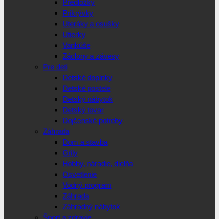
Predložky
Prikrývky
Uteráky a osušky
Utierky
Vankúše
Záclony a závesy
Pre deti
Detské doplnky
Detské postele
Detský nábytok
Detský tovar
Dojčenské potreby
Záhrada
Dom a stavba
Grily
Hobby, náradie, dielňa
Osvetlenie
Vodný program
Záhrada
Záhradný nábytok
Šport a zdravie