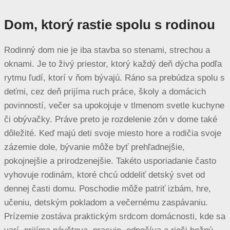
Dom, ktorý rastie spolu s rodinou
Rodinný dom nie je iba stavba so stenami, strechou a
oknami. Je to živý priestor, ktorý každý deň dýcha podľa
rytmu ľudí, ktorí v ňom bývajú. Ráno sa prebúdza spolu s
deťmi, cez deň prijíma ruch práce, školy a domácich
povinností, večer sa upokojuje v tlmenom svetle kuchyne
či obývačky. Práve preto je rozdelenie zón v dome také
dôležité. Keď majú deti svoje miesto hore a rodičia svoje
zázemie dole, bývanie môže byť prehľadnejšie,
pokojnejšie a prirodzenejšie. Takéto usporiadanie často
vyhovuje rodinám, ktoré chcú oddeliť detský svet od
dennej časti domu. Poschodie môže patriť izbám, hre,
učeniu, detským pokladom a večernému zaspávaniu.
Prízemie zostáva praktickým srdcom domácnosti, kde sa