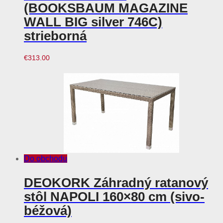
(BOOKSBAUM MAGAZINE
WALL BIG silver 746C)
strieborná
€
313.00
Do obchodu
DEOKORK Záhradný ratanový
stôl NAPOLI 160×80 cm (sivo-
béžová)