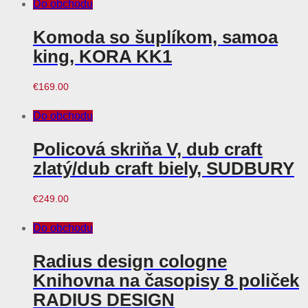
Do obchodu
Komoda so šuplíkom, samoa
king, KORA KK1
€
169.00
Do obchodu
Policová skriňa V, dub craft
zlatý/dub craft biely, SUDBURY
€
249.00
Do obchodu
Radius design cologne
Knihovna na časopisy 8 poliček
RADIUS DESIGN