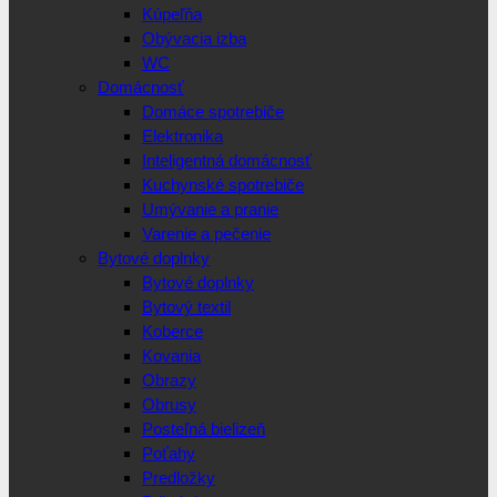
Kúpeľňa
Obývacia izba
WC
Domácnosť
Domáce spotrebiče
Elektronika
Inteligentná domácnosť
Kuchynské spotrebiče
Umývanie a pranie
Varenie a pečenie
Bytové doplnky
Bytové doplnky
Bytový textil
Koberce
Kovania
Obrazy
Obrusy
Posteľná bielizeň
Poťahy
Predložky