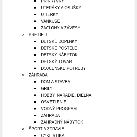
PRIKRÝVKY
UTERÁKY A OSUŠKY
UTIERKY
VANKÚŠE
ZÁCLONY A ZÁVESY
PRE DETI
DETSKÉ DOPLNKY
DETSKÉ POSTELE
DETSKÝ NÁBYTOK
DETSKÝ TOVAR
DOJČENSKÉ POTREBY
ZÁHRADA
DOM A STAVBA
GRILY
HOBBY, NÁRADIE, DIELŇA
OSVETLENIE
VODNÝ PROGRAM
ZÁHRADA
ZÁHRADNÝ NÁBYTOK
ŠPORT A ZDRAVIE
CYKLISTIKA