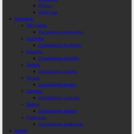
Fitness
Voľný čas
Inšpirácie
Obývačka
Zariaďujeme obývačku
Kuchyňa
Zariaďujeme kuchyňu
Kúpeľňa
Zariaďujeme kúpeľňu
Spálňa
Zariaďujeme spálňu
Terasa
Zariaďujeme terasu
Záhrada
Zariaďujeme záhradu
Balkón
Zariaďujeme balkón
Podkrovie
Zariaďujeme podkrovie
Interiér