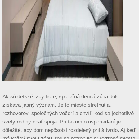
Ak sú detské izby hore, spoločná denná zóna dole
získava jasný význam. Je to miesto stretnutia,
rozhovorov, spoločných večerí a chvíľ, keď sa jednotlivé
svety rodiny opäť spoja. Pri takomto usporiadaní je
dôležité, aby dom nepôsobil rozdelený príliš tvrdo. Aj keď
má každý svoju zónu, rodina potrebuje prirodzené miesta