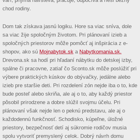
varí, prijíma návšteva, pracuje, odpočíva a rieši bežný
chod rodiny.
Dom tak získava jasnú logiku. Hore sa viac sníva, dole
sa viac žije spoločným životom. Pri plánovaní izieb a
spoločných priestorov môže pomôcť aj inšpirácia z e-
shopov, ako sú
Mojnabytok.sk
a
Nabytkomania.sk.
Drevona.sk sa hodí pri hľadaní nábytku do detskej izby,
spálne či pracovne, zatiaľ čo Sconto.sk môže poslúžiť pri
výbere praktických kúskov do obývačky, jedálne alebo
izieb pre staršie deti. Pri rozdelení zón nejde iba o to, kde
bude posteľ alebo skriňa, ale aj o to, aby každý priestor
pôsobil prirodzene a dobre slúžil svojmu účelu. Pri
plánovaní však nejde len o peknú predstavu, ale aj o
každodennú funkčnosť. Schodisko, kúpeľne, úložné
priestory, bezpečnosť detí aj súkromie rodičov musia
spolu vytvoriť premyslený celok. Dobrý návrh domu