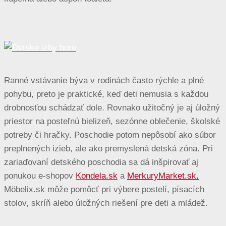
Ranné vstávanie býva v rodinách často rýchle a plné
pohybu, preto je praktické, keď deti nemusia s každou
drobnosťou schádzať dole. Rovnako užitočný je aj úložný
priestor na posteľnú bielizeň, sezónne oblečenie, školské
potreby či hračky. Poschodie potom nepôsobí ako súbor
preplnených izieb, ale ako premyslená detská zóna. Pri
zariaďovaní detského poschodia sa dá inšpirovať aj
ponukou e-shopov
Kondela.sk
a
MerkuryMarket.sk
.
Möbelix.sk môže pomôcť pri výbere postelí, písacích
stolov, skríň alebo úložných riešení pre deti a mládež.