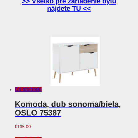
>> Všetko pre zariadenie bytu
nájdete TU <<
Do obchodu
Komoda, dub sonoma/biela,
OSLO 75387
€
135.00