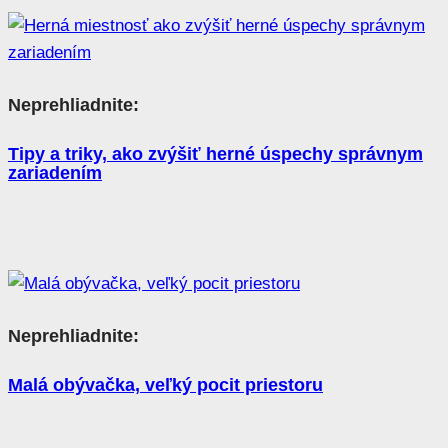
Neprehliadnite:
Tipy a triky, ako zvýšiť herné úspechy správnym
zariadením
Neprehliadnite:
Malá obývačka, veľký pocit priestoru