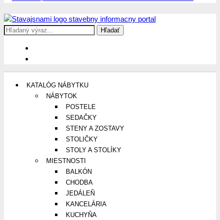
Search
Stavajsnami.sk
Stavebníctvo, stavby, byty, domy a všetko o nich
for:
KATALÓG NÁBYTKU
NÁBYTOK
POSTELE
SEDAČKY
STENY A ZOSTAVY
STOLIČKY
STOLY A STOLÍKY
MIESTNOSTI
BALKÓN
CHODBA
JEDÁLEŇ
KANCELÁRIA
KUCHYŇA