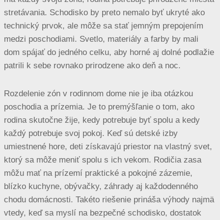
stretávania. Schodisko by preto nemalo byť ukryté ako
technický prvok, ale môže sa stať jemným prepojením
medzi poschodiami. Svetlo, materiály a farby by mali
dom spájať do jedného celku, aby horné aj dolné podlažie
patrili k sebe rovnako prirodzene ako deň a noc.
Rozdelenie zón v rodinnom dome nie je iba otázkou
poschodia a prízemia. Je to premýšľanie o tom, ako
rodina skutočne žije, kedy potrebuje byť spolu a kedy
každý potrebuje svoj pokoj. Keď sú detské izby
umiestnené hore, deti získavajú priestor na vlastný svet,
ktorý sa môže meniť spolu s ich vekom. Rodičia zasa
môžu mať na prízemí praktické a pokojné zázemie,
blízko kuchyne, obývačky, záhrady aj každodenného
chodu domácnosti. Takéto riešenie prináša výhody najmä
vtedy, keď sa myslí na bezpečné schodisko, dostatok