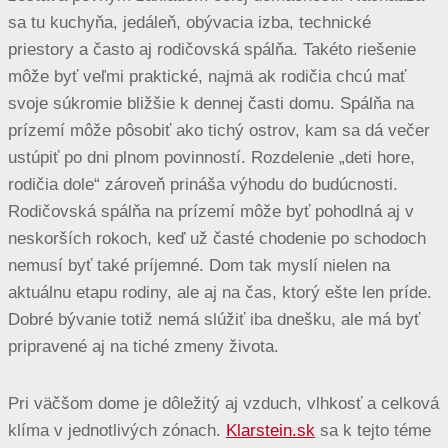
sa tu kuchyňa, jedáleň, obývacia izba, technické
priestory a často aj rodičovská spálňa. Takéto riešenie
môže byť veľmi praktické, najmä ak rodičia chcú mať
svoje súkromie bližšie k dennej časti domu. Spálňa na
prízemí môže pôsobiť ako tichý ostrov, kam sa dá večer
ustúpiť po dni plnom povinností. Rozdelenie „deti hore,
rodičia dole“ zároveň prináša výhodu do budúcnosti.
Rodičovská spálňa na prízemí môže byť pohodlná aj v
neskorších rokoch, keď už časté chodenie po schodoch
nemusí byť také príjemné. Dom tak myslí nielen na
aktuálnu etapu rodiny, ale aj na čas, ktorý ešte len príde.
Dobré bývanie totiž nemá slúžiť iba dnešku, ale má byť
pripravené aj na tiché zmeny života.
Pri väčšom dome je dôležitý aj vzduch, vlhkosť a celková
klíma v jednotlivých zónach.
Klarstein.sk
sa k tejto téme