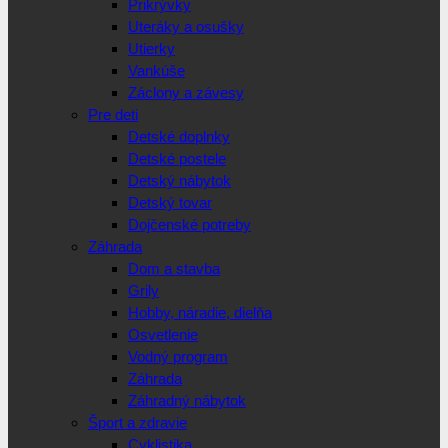
Prikrývky
Uteráky a osušky
Utierky
Vankúše
Záclony a závesy
Pre deti
Detské doplnky
Detské postele
Detský nábytok
Detský tovar
Dojčenské potreby
Záhrada
Dom a stavba
Grily
Hobby, náradie, dielňa
Osvetlenie
Vodný program
Záhrada
Záhradný nábytok
Šport a zdravie
Cyklistika