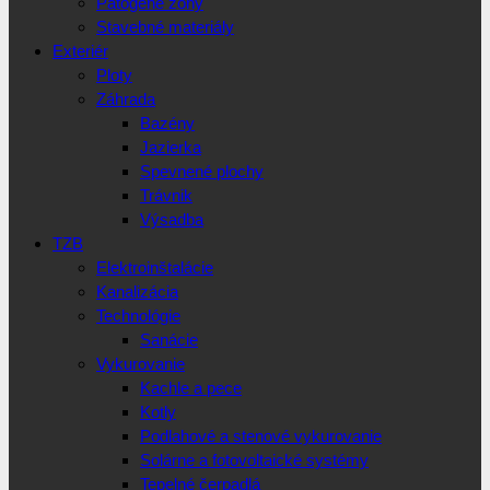
Patogéne zóny
Stavebné materiály
Exteriér
Ploty
Záhrada
Bazény
Jazierka
Spevnené plochy
Trávnik
Výsadba
TZB
Elektroinštalácie
Kanalizácia
Technológie
Sanácie
Vykurovanie
Kachle a pece
Kotly
Podlahové a stenové vykurovanie
Solárne a fotovoltaické systémy
Tepelné čerpadlá