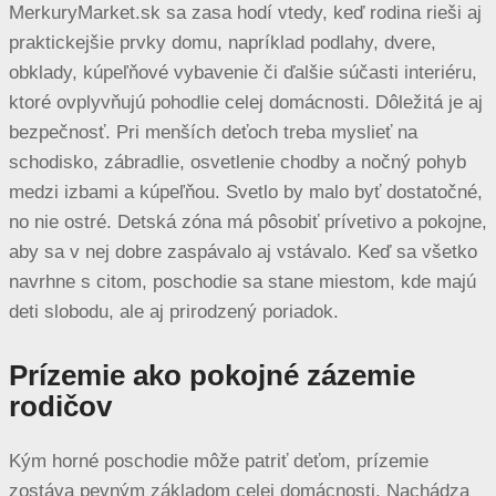
MerkuryMarket.sk sa zasa hodí vtedy, keď rodina rieši aj
praktickejšie prvky domu, napríklad podlahy, dvere,
obklady, kúpeľňové vybavenie či ďalšie súčasti interiéru,
ktoré ovplyvňujú pohodlie celej domácnosti. Dôležitá je aj
bezpečnosť. Pri menších deťoch treba myslieť na
schodisko, zábradlie, osvetlenie chodby a nočný pohyb
medzi izbami a kúpeľňou. Svetlo by malo byť dostatočné,
no nie ostré. Detská zóna má pôsobiť prívetivo a pokojne,
aby sa v nej dobre zaspávalo aj vstávalo. Keď sa všetko
navrhne s citom, poschodie sa stane miestom, kde majú
deti slobodu, ale aj prirodzený poriadok.
Prízemie ako pokojné zázemie
rodičov
Kým horné poschodie môže patriť deťom, prízemie
zostáva pevným základom celej domácnosti. Nachádza