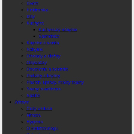
Dvere
Elektronika
Izby
Kuchyne
Kuchynský nábytok
Spotrebiče
Kúpelne a sanita
Nábytok
Obklady a dlažby
Obývačky
Osvetlenie a svietidlá
Podlahy a krytiny
Povrch. úpravy, maľby tapety
Sauny a wellness
Spálne
Zdravie
Čistý vzduch
Fitness
Hygiena
O elektrosmogu