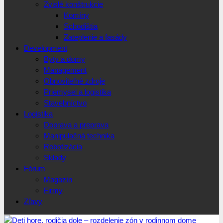
Zvislé konštrukcie
Komíny
Schodištia
Zateplenie a fasády
Development
Byty a domy
Management
Obnoviteľné zdroje
Priemysel a logistika
Stavebníctvo
Logistika
Doprava a preprava
Manipulačná technika
Robotizácia
Sklady
Fórum
Magazín
Firmy
Zľavy