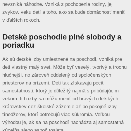
nevzniká náhodne. Vzniká z pochopenia rodiny, jej
zvykov, veku detí a toho, ako sa bude domácnosť meniť
v ďalších rokoch.
Detské poschodie plné slobody a
poriadku
Ak sú detské izby umiestnené na poschodí, vzniká pre
deti vlastný malý svet. Môže byť veselý, tvorivý a trochu
hlučnejší, no zároveň oddelený od spoločenských
priestorov na prízemí. Deti tak získavajú pocit
samostatnosti, ktorý je dôležitý najmä s pribúdajúcim
vekom. Ich izby sa môžu meniť od hravých detských
kráľovstiev cez školské zázemie až po pokojné izby
tínedžerov, ktorí potrebujú viac súkromia. Veľkou
výhodou je, ak sa na poschodí nachádza aj samostatná
kúpeľňa alebo aspoň toaleta.