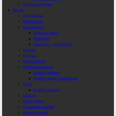
Vzduchotechnika
Stavba
Architektúra
Digitalizácia
Drevostavby
Masívne drevo
Panelové
Stlpikové – sendvičové
Energie
Financie
Hydroizolácie
Obytné podkrovia
Izolácie tepelné
Strešné okná a svetlovody
Okná
Rolety a žalúzie
Strecha
Urob si sám
Zakladanie stavieb
Zimné záhrady