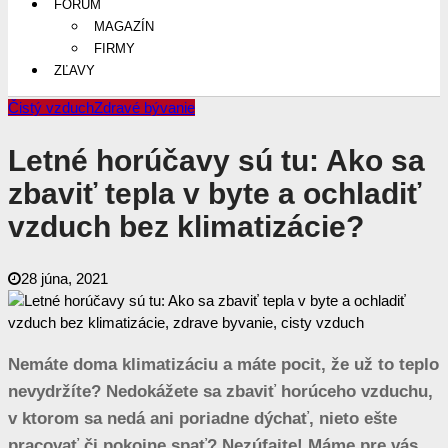
FÓRUM
MAGAZÍN
FIRMY
ZĽAVY
Čistý vzduch
Zdravé bývanie
Letné horúčavy sú tu: Ako sa
zbaviť tepla v byte a ochladiť
vzduch bez klimatizácie?
28 júna, 2021
Nemáte doma klimatizáciu a máte pocit, že už to teplo
nevydržíte? Nedokážete sa zbaviť horúceho vzduchu,
v ktorom sa nedá ani poriadne dýchať, nieto ešte
pracovať či pokojne spať? Nezúfajte! Máme pre vás