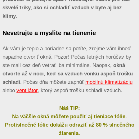
skvelé triky, ako si ochladiť vzduch v byte aj bez
klímy.
Nevetrajte a myslite na tienenie
Ak vám je teplo a poriadne sa potíte, zrejme vám ihneď
napadne otvoriť okná. Pozor! Počas letných horúčav by
ste mali cez deň vetrať iba minimálne. Naopak,
okná
otvorte až v noci, keď sa vzduch vonku aspoň trošku
schladí
. Počas dňa môžete zapnúť
mobilnú klimatizáciu
alebo
ventilátor
, ktorý aspoň trošku schladí vzduch.
Náš TIP:
Na väčšie okná môžete použiť aj tieniace fólie.
Protislnečné fólie dokážu odraziť až 80 % slnečného
žiarenia.