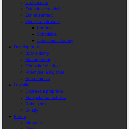
Urob si sám
Zakladanie stavieb
Zimné záhrady
Zvislé konštrukcie
Komíny
Schodištia
Zateplenie a fasády
Development
Byty a domy
Management
Obnoviteľné zdroje
Priemysel a logistika
Stavebníctvo
Logistika
Doprava a preprava
Manipulačná technika
Robotizácia
Sklady
Fórum
Magazín