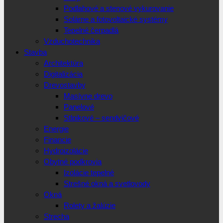
Podlahové a stenové vykurovanie
Solárne a fotovoltaické systémy
Tepelné čerpadlá
Vzduchotechnika
Stavba
Architektúra
Digitalizácia
Drevostavby
Masívne drevo
Panelové
Stlpikové – sendvičové
Energie
Financie
Hydroizolácie
Obytné podkrovia
Izolácie tepelné
Strešné okná a svetlovody
Okná
Rolety a žalúzie
Strecha