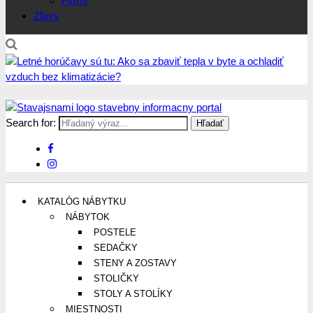
Firmy
Zľavy
Search for:
Stavajsnami.sk
Stavebníctvo, stavby, byty, domy a všetko o nich
KATALÓG NÁBYTKU
NÁBYTOK
POSTELE
SEDAČKY
STENY A ZOSTAVY
STOLIČKY
STOLY A STOLÍKY
MIESTNOSTI