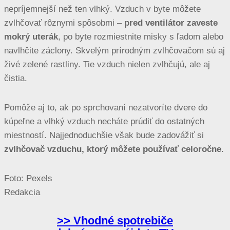
nepríjemnejší než ten vlhký. Vzduch v byte môžete
zvlhčovať rôznymi spôsobmi –
pred ventilátor zaveste
mokrý uterák
, po byte rozmiestnite misky s ľadom alebo
navlhčite záclony. Skvelým prírodným zvlhčovačom sú aj
živé zelené rastliny. Tie vzduch nielen zvlhčujú, ale aj
čistia.
Pomôže aj to, ak po sprchovaní nezatvoríte dvere do
kúpeľne a vlhký vzduch necháte prúdiť do ostatných
miestností. Najjednoduchšie však bude zadovážiť si
zvlhčovač vzduchu, ktorý môžete používať celoročne
.
Foto: Pexels
Redakcia
>> Vhodné spotrebiče