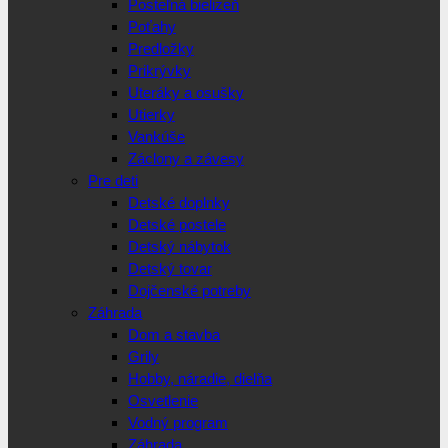
Posteľná bielizeň
Poťahy
Predložky
Prikrývky
Uteráky a osušky
Utierky
Vankúše
Záclony a závesy
Pre deti
Detské doplnky
Detské postele
Detský nábytok
Detský tovar
Dojčenské potreby
Záhrada
Dom a stavba
Grily
Hobby, náradie, dielňa
Osvetlenie
Vodný program
Záhrada