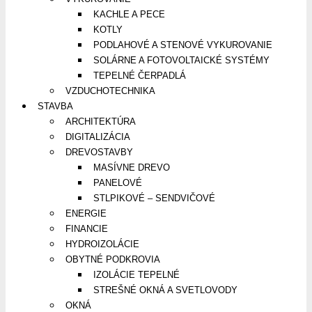
KACHLE A PECE
KOTLY
PODLAHOVÉ A STENOVÉ VYKUROVANIE
SOLÁRNE A FOTOVOLTAICKÉ SYSTÉMY
TEPELNÉ ČERPADLÁ
VZDUCHOTECHNIKA
STAVBA
ARCHITEKTÚRA
DIGITALIZÁCIA
DREVOSTAVBY
MASÍVNE DREVO
PANELOVÉ
STLPIKOVÉ – SENDVIČOVÉ
ENERGIE
FINANCIE
HYDROIZOLÁCIE
OBYTNÉ PODKROVIA
IZOLÁCIE TEPELNÉ
STREŠNÉ OKNÁ A SVETLOVODY
OKNÁ