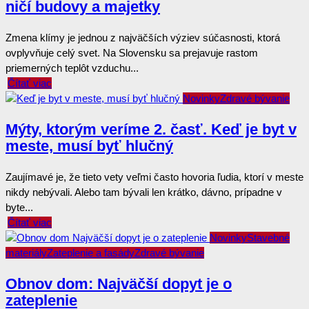
ničí budovy a majetky
Zmena klímy je jednou z najväčších výziev súčasnosti, ktorá
ovplyvňuje celý svet. Na Slovensku sa prejavuje rastom
priemerných teplôt vzduchu...
Čítať viac
Novinky
Zdravé bývanie
Mýty, ktorým veríme 2. časť. Keď je byt v
meste, musí byť hlučný
Zaujímavé je, že tieto vety veľmi často hovoria ľudia, ktorí v meste
nikdy nebývali. Alebo tam bývali len krátko, dávno, prípadne v
byte...
Čítať viac
Novinky
Stavebné
materiály
Zateplenie a fasády
Zdravé bývanie
Obnov dom: Najväčší dopyt je o
zateplenie