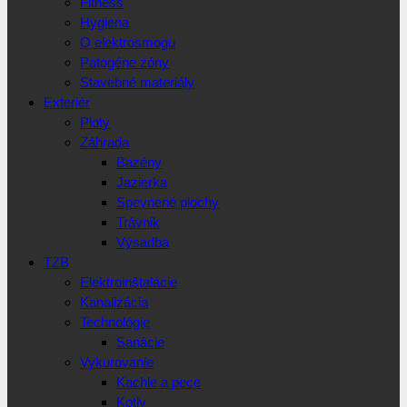
Fitness
Hygiena
O elektrosmogu
Patogéne zóny
Stavebné materiály
Exteriér
Ploty
Záhrada
Bazény
Jazierka
Spevnené plochy
Trávnik
Výsadba
TZB
Elektroinštalácie
Kanalizácia
Technológie
Sanácie
Vykurovanie
Kachle a pece
Kotly