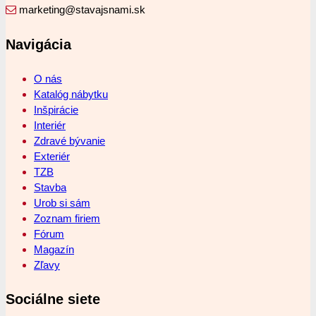
marketing@stavajsnami.sk
Navigácia
O nás
Katalóg nábytku
Inšpirácie
Interiér
Zdravé bývanie
Exteriér
TZB
Stavba
Urob si sám
Zoznam firiem
Fórum
Magazín
Zľavy
Sociálne siete