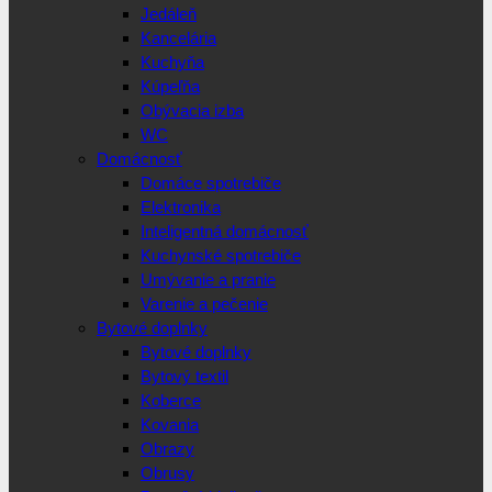
Jedáleň
Kancelária
Kuchyňa
Kúpeľňa
Obývacia izba
WC
Domácnosť
Domáce spotrebiče
Elektronika
Inteligentná domácnosť
Kuchynské spotrebiče
Umývanie a pranie
Varenie a pečenie
Bytové doplnky
Bytové doplnky
Bytový textil
Koberce
Kovania
Obrazy
Obrusy