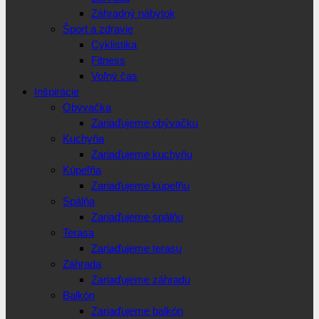
Záhradný nábytok
Šport a zdravie
Cyklistika
Fitness
Voľný čas
Inšpirácie
Obývačka
Zariaďujeme obývačku
Kuchyňa
Zariaďujeme kuchyňu
Kúpeľňa
Zariaďujeme kúpeľňu
Spálňa
Zariaďujeme spálňu
Terasa
Zariaďujeme terasu
Záhrada
Zariaďujeme záhradu
Balkón
Zariaďujeme balkón