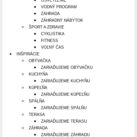
OSVETLENIE
VODNÝ PROGRAM
ZÁHRADA
ZÁHRADNÝ NÁBYTOK
ŠPORT A ZDRAVIE
CYKLISTIKA
FITNESS
VOĽNÝ ČAS
INŠPIRÁCIE
OBÝVAČKA
ZARIAĎUJEME OBÝVAČKU
KUCHYŇA
ZARIAĎUJEME KUCHYŇU
KÚPEĽŇA
ZARIAĎUJEME KÚPEĽŇU
SPÁLŇA
ZARIAĎUJEME SPÁLŇU
TERASA
ZARIAĎUJEME TERASU
ZÁHRADA
ZARIAĎUJEME ZÁHRADU