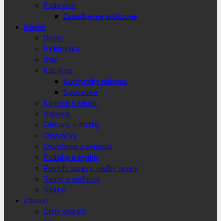
Podkrovie
Zariaďujeme podkrovie
Interiér
Dvere
Elektronika
Izby
Kuchyne
Kuchynský nábytok
Spotrebiče
Kúpelne a sanita
Nábytok
Obklady a dlažby
Obývačky
Osvetlenie a svietidlá
Podlahy a krytiny
Povrch. úpravy, maľby tapety
Sauny a wellness
Spálne
Zdravie
Čistý vzduch