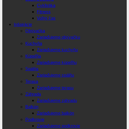
Cyklistika
Fitness
Voľný čas
Inšpirácie
Obývačka
Zariaďujeme obývačku
Kuchyňa
Zariaďujeme kuchyňu
Kúpeľňa
Zariaďujeme kúpeľňu
Spálňa
Zariaďujeme spálňu
Terasa
Zariaďujeme terasu
Záhrada
Zariaďujeme záhradu
Balkón
Zariaďujeme balkón
Podkrovie
Zariaďujeme podkrovie