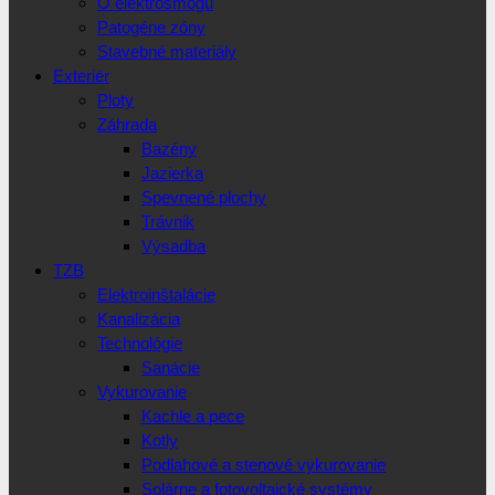
O elektrosmogu
Patogéne zóny
Stavebné materiály
Exteriér
Ploty
Záhrada
Bazény
Jazierka
Spevnené plochy
Trávnik
Výsadba
TZB
Elektroinštalácie
Kanalizácia
Technológie
Sanácie
Vykurovanie
Kachle a pece
Kotly
Podlahové a stenové vykurovanie
Solárne a fotovoltaické systémy