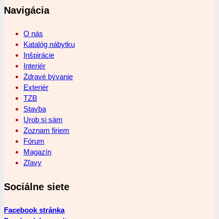
Navigácia
O nás
Katalóg nábytku
Inšpirácie
Interiér
Zdravé bývanie
Exteriér
TZB
Stavba
Urob si sám
Zoznam firiem
Fórum
Magazín
Zľavy
Sociálne siete
Facebook stránka