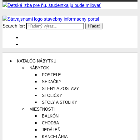
Search for:
Stavajsnami.sk
Stavebníctvo, stavby, byty, domy a všetko o nich
KATALÓG NÁBYTKU
NÁBYTOK
POSTELE
SEDAČKY
STENY A ZOSTAVY
STOLIČKY
STOLY A STOLÍKY
MIESTNOSTI
BALKÓN
CHODBA
JEDÁLEŇ
KANCELÁRIA