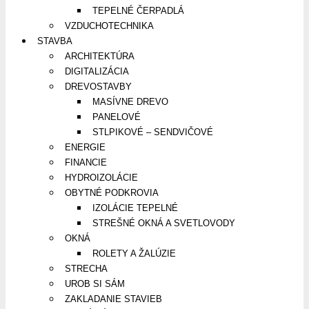
TEPELNÉ ČERPADLÁ
VZDUCHOTECHNIKA
STAVBA
ARCHITEKTÚRA
DIGITALIZÁCIA
DREVOSTAVBY
MASÍVNE DREVO
PANELOVÉ
STLPIKOVÉ – SENDVIČOVÉ
ENERGIE
FINANCIE
HYDROIZOLÁCIE
OBYTNÉ PODKROVIA
IZOLÁCIE TEPELNÉ
STREŠNÉ OKNÁ A SVETLOVODY
OKNÁ
ROLETY A ŽALÚZIE
STRECHA
UROB SI SÁM
ZAKLADANIE STAVIEB