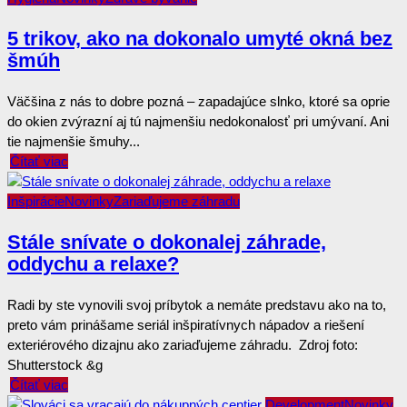
5 trikov, ako na dokonalo umyté okná bez
šmúh
Väčšina z nás to dobre pozná – zapadajúce slnko, ktoré sa oprie
do okien zvýrazní aj tú najmenšiu nedokonalosť pri umývaní. Ani
tie najmenšie šmuhy...
Čítať viac
Inšpirácie
Novinky
Zariaďujeme záhradu
Stále snívate o dokonalej záhrade,
oddychu a relaxe?
Radi by ste vynovili svoj príbytok a nemáte predstavu ako na to,
preto vám prinášame seriál inšpiratívnych nápadov a riešení
exteriérového dizajnu ako zariaďujeme záhradu. Zdroj foto:
Shutterstock &g
Čítať viac
Development
Novinky