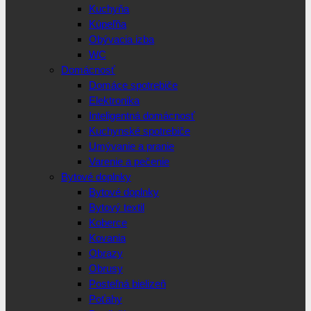
Kuchyňa
Kúpeľňa
Obývacia izba
WC
Domácnosť
Domáce spotrebiče
Elektronika
Inteligentná domácnosť
Kuchynské spotrebiče
Umývanie a pranie
Varenie a pečenie
Bytové doplnky
Bytové doplnky
Bytový textil
Koberce
Kovania
Obrazy
Obrusy
Posteľná bielizeň
Poťahy