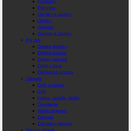
Predložky
Prikrývky
Uteráky a osušky
Utierky
Vankúše
Záclony a závesy
Pre deti
Detské doplnky
Detské postele
Detský nábytok
Detský tovar
Dojčenské potreby
Záhrada
Dom a stavba
Grily
Hobby, náradie, dielňa
Osvetlenie
Vodný program
Záhrada
Záhradný nábytok
Šport a zdravie