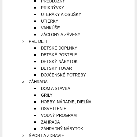
PREDLOŽKY
PRIKRÝVKY
UTERÁKY A OSUŠKY
UTIERKY
VANKÚŠE
ZÁCLONY A ZÁVESY
PRE DETI
DETSKÉ DOPLNKY
DETSKÉ POSTELE
DETSKÝ NÁBYTOK
DETSKÝ TOVAR
DOJČENSKÉ POTREBY
ZÁHRADA
DOM A STAVBA
GRILY
HOBBY, NÁRADIE, DIELŇA
OSVETLENIE
VODNÝ PROGRAM
ZÁHRADA
ZÁHRADNÝ NÁBYTOK
ŠPORT A ZDRAVIE