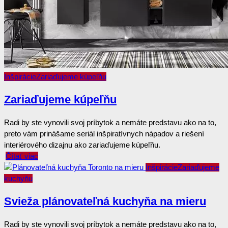
Inšpirácie
Zariaďujeme kúpeľňu
Zariaďujeme kúpeľňu
Radi by ste vynovili svoj príbytok a nemáte predstavu ako na to,
preto vám prinášame seriál inšpiratívnych nápadov a riešení
interiérového dizajnu ako zariaďujeme kúpeľňu.
Čítať viac
Inšpirácie
Zariaďujeme
kuchyňu
Svieža plánovateľná kuchyňa na mieru
Radi by ste vynovili svoj príbytok a nemáte predstavu ako na to,