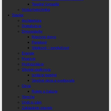
Tepelné čerpadlá
Vzduchotechnika
Stavba
Architektúra
Digitalizácia
Drevostavby
Masívne drevo
Panelové
Stlpikové – sendvičové
Energie
Financie
Hydroizolácie
Obytné podkrovia
Izolácie tepelné
Strešné okná a svetlovody
Okná
Rolety a žalúzie
Strecha
Urob si sám
Zakladanie stavieb