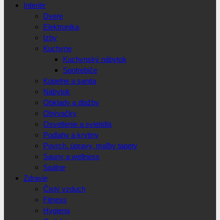
Interiér
Dvere
Elektronika
Izby
Kuchyne
Kuchynský nábytok
Spotrebiče
Kúpelne a sanita
Nábytok
Obklady a dlažby
Obývačky
Osvetlenie a svietidlá
Podlahy a krytiny
Povrch. úpravy, maľby tapety
Sauny a wellness
Spálne
Zdravie
Čistý vzduch
Fitness
Hygiena