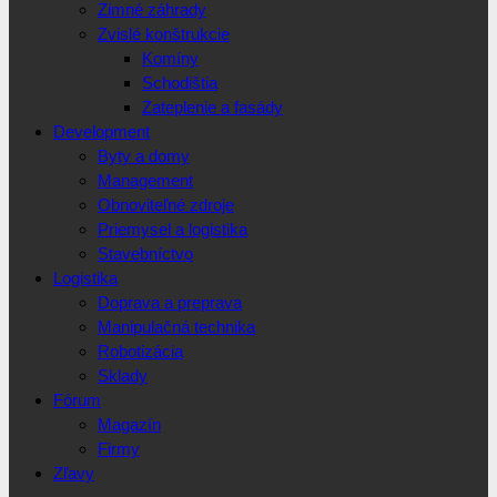
Zimné záhrady
Zvislé konštrukcie
Komíny
Schodištia
Zateplenie a fasády
Development
Byty a domy
Management
Obnoviteľné zdroje
Priemysel a logistika
Stavebníctvo
Logistika
Doprava a preprava
Manipulačná technika
Robotizácia
Sklady
Fórum
Magazín
Firmy
Zľavy