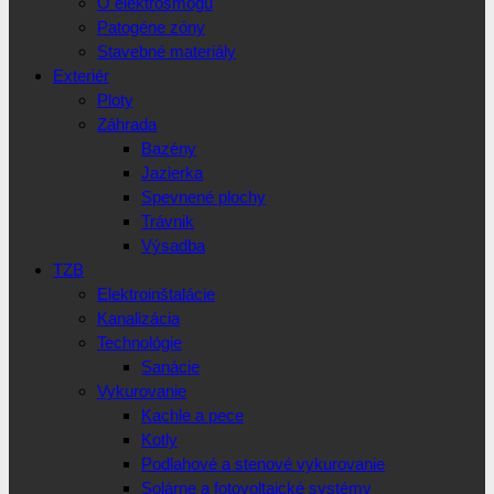
O elektrosmogu
Patogéne zóny
Stavebné materiály
Exteriér
Ploty
Záhrada
Bazény
Jazierka
Spevnené plochy
Trávnik
Výsadba
TZB
Elektroinštalácie
Kanalizácia
Technológie
Sanácie
Vykurovanie
Kachle a pece
Kotly
Podlahové a stenové vykurovanie
Solárne a fotovoltaické systémy