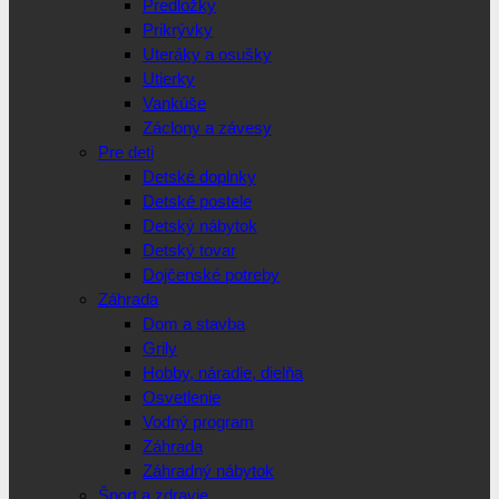
Predložky
Prikrývky
Uteráky a osušky
Utierky
Vankúše
Záclony a závesy
Pre deti
Detské doplnky
Detské postele
Detský nábytok
Detský tovar
Dojčenské potreby
Záhrada
Dom a stavba
Grily
Hobby, náradie, dielňa
Osvetlenie
Vodný program
Záhrada
Záhradný nábytok
Šport a zdravie