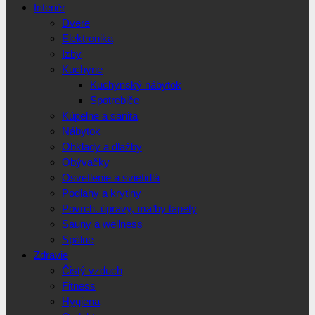
Interiér
Dvere
Elektronika
Izby
Kuchyne
Kuchynský nábytok
Spotrebiče
Kúpelne a sanita
Nábytok
Obklady a dlažby
Obývačky
Osvetlenie a svietidlá
Podlahy a krytiny
Povrch. úpravy, maľby tapety
Sauny a wellness
Spálne
Zdravie
Čistý vzduch
Fitness
Hygiena