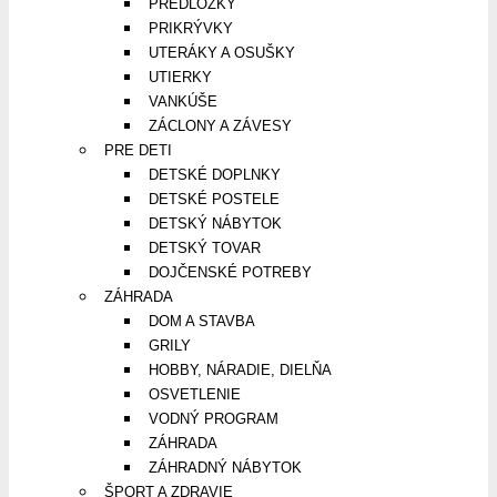
PREDLOŽKY
PRIKRÝVKY
UTERÁKY A OSUŠKY
UTIERKY
VANKÚŠE
ZÁCLONY A ZÁVESY
PRE DETI
DETSKÉ DOPLNKY
DETSKÉ POSTELE
DETSKÝ NÁBYTOK
DETSKÝ TOVAR
DOJČENSKÉ POTREBY
ZÁHRADA
DOM A STAVBA
GRILY
HOBBY, NÁRADIE, DIELŇA
OSVETLENIE
VODNÝ PROGRAM
ZÁHRADA
ZÁHRADNÝ NÁBYTOK
ŠPORT A ZDRAVIE