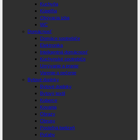
Kuchyňa
Kúpeľňa
Obývacia izba
WC
Domácnosť
Domáce spotrebiče
Elektronika
Inteligentná domácnosť
Kuchynské spotrebiče
Umývanie a pranie
Varenie a pečenie
Bytové doplnky
Bytové doplnky
Bytový textil
Koberce
Kovania
Obrazy
Obrusy
Posteľná bielizeň
Poťahy