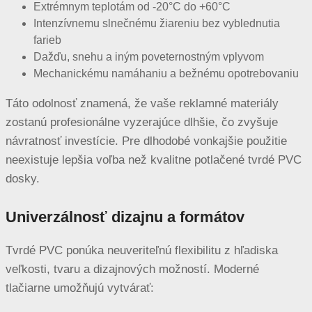
Extrémnym teplotám od -20°C do +60°C
Intenzívnemu slnečnému žiareniu bez vyblednutia
farieb
Dažďu, snehu a iným poveternostným vplyvom
Mechanickému namáhaniu a bežnému opotrebovaniu
Táto odolnosť znamená, že vaše reklamné materiály
zostanú profesionálne vyzerajúce dlhšie, čo zvyšuje
návratnosť investície. Pre dlhodobé vonkajšie použitie
neexistuje lepšia voľba než kvalitne potlačené tvrdé PVC
dosky.
Univerzálnosť dizajnu a formátov
Tvrdé PVC ponúka neuveriteľnú flexibilitu z hľadiska
veľkosti, tvaru a dizajnových možností. Moderné
tlačiarne umožňujú vytvárať: