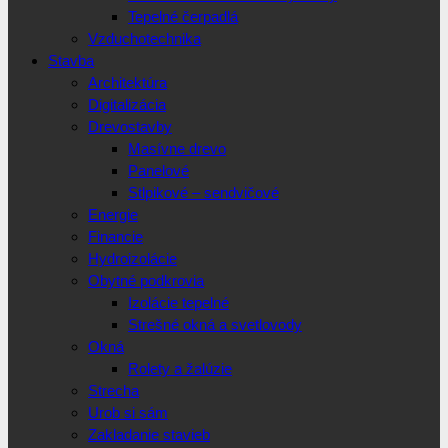
Tepelné čerpadlá
Vzduchotechnika
Stavba
Architektúra
Digitalizácia
Drevostavby
Masívne drevo
Panelové
Stlpikové – sendvičové
Energie
Financie
Hydroizolácie
Obytné podkrovia
Izolácie tepelné
Strešné okná a svetlovody
Okná
Rolety a žalúzie
Strecha
Urob si sám
Zakladanie stavieb