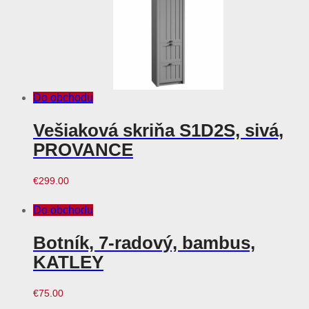
Do obchodu
Vešiaková skriňa S1D2S, sivá,
PROVANCE
€
299.00
Do obchodu
Botník, 7-radový, bambus,
KATLEY
€
75.00