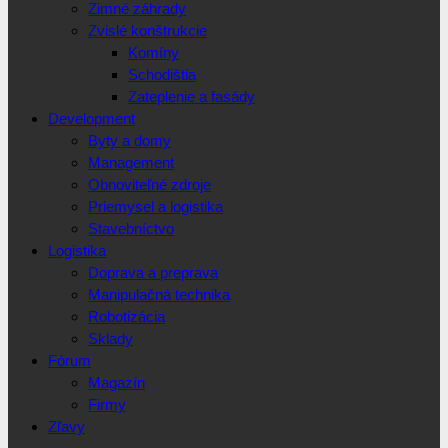
Zimné záhrady
Zvislé konštrukcie
Komíny
Schodištia
Zateplenie a fasády
Development
Byty a domy
Management
Obnoviteľné zdroje
Priemysel a logistika
Stavebníctvo
Logistika
Doprava a preprava
Manipulačná technika
Robotizácia
Sklady
Fórum
Magazín
Firmy
Zľavy