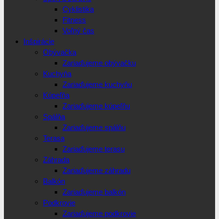
Cyklistika
Fitness
Voľný čas
Inšpirácie
Obývačka
Zariaďujeme obývačku
Kuchyňa
Zariaďujeme kuchyňu
Kúpeľňa
Zariaďujeme kúpeľňu
Spálňa
Zariaďujeme spálňu
Terasa
Zariaďujeme terasu
Záhrada
Zariaďujeme záhradu
Balkón
Zariaďujeme balkón
Podkrovie
Zariaďujeme podkrovie