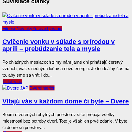
Súvisiace články
Fitness
Novinky
Zdravé bývanie
Cvičenie vonku v súlade s prírodou v
apríli – prebúdzanie tela a mysle
Po chladných mesiacoch zimy nám jarné dni prinášajú čerstvý
vzduch, viac slnečných lúčov a novú energiu. Je to ideálny čas na
to, aby sme sa vrátili do...
Čítať viac
Dvere
Interiér
Vítajú vás v každom dome či byte – Dvere
Boom otvorených obytných priestorov síce prepája všetky
miestnosti bez potreby dverí. Toto je však len prvé zdanie. V byte
či dome sú priestory...