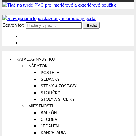
Search for:
Stavajsnami.sk
Stavebníctvo, stavby, byty, domy a všetko o nich
KATALÓG NÁBYTKU
NÁBYTOK
POSTELE
SEDAČKY
STENY A ZOSTAVY
STOLIČKY
STOLY A STOLÍKY
MIESTNOSTI
BALKÓN
CHODBA
JEDÁLEŇ
KANCELÁRIA