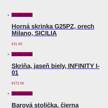
Do obchodu
Horná skrinka G25PZ, orech
Milano, SICILIA
€
31.00
Do obchodu
Skriňa, jaseň biely, INFINITY I-
01
€
272.00
Do obchodu
Barová stolička, čierna