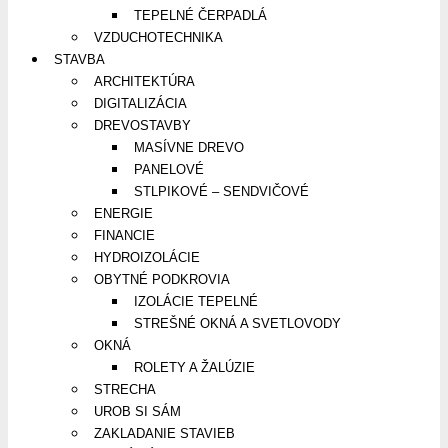
TEPELNÉ ČERPADLÁ
VZDUCHOTECHNIKA
STAVBA
ARCHITEKTÚRA
DIGITALIZÁCIA
DREVOSTAVBY
MASÍVNE DREVO
PANELOVÉ
STLPIKOVÉ – SENDVIČOVÉ
ENERGIE
FINANCIE
HYDROIZOLÁCIE
OBYTNÉ PODKROVIA
IZOLÁCIE TEPELNÉ
STREŠNÉ OKNÁ A SVETLOVODY
OKNÁ
ROLETY A ŽALÚZIE
STRECHA
UROB SI SÁM
ZAKLADANIE STAVIEB