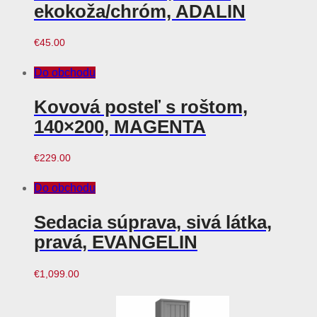
ekokoža/chróm, ADALIN
€
45.00
Do obchodu
Kovová posteľ s roštom,
140×200, MAGENTA
€
229.00
Do obchodu
Sedacia súprava, sivá látka,
pravá, EVANGELIN
€
1,099.00