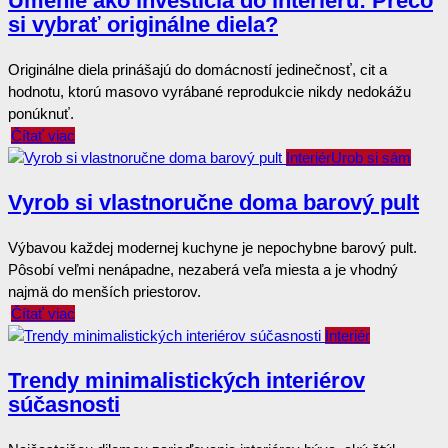
Umenie ako investícia do interiéru: Prečo
si vybrať originálne diela?
Originálne diela prinášajú do domácností jedinečnosť, cit a
hodnotu, ktorú masovo vyrábané reprodukcie nikdy nedokážu
ponúknuť.
Čítať viac
Interiér
Urob si sám
Vyrob si vlastnoručne doma barový pult
Výbavou každej modernej kuchyne je nepochybne barový pult.
Pôsobí veľmi nenápadne, nezaberá veľa miesta a je vhodný
najmä do menších priestorov.
Čítať viac
Interiér
Trendy minimalistických interiérov
súčasnosti