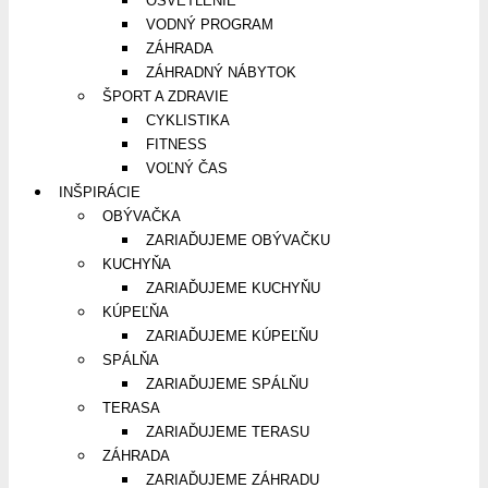
OSVETLENIE
VODNÝ PROGRAM
ZÁHRADA
ZÁHRADNÝ NÁBYTOK
ŠPORT A ZDRAVIE
CYKLISTIKA
FITNESS
VOĽNÝ ČAS
INŠPIRÁCIE
OBÝVAČKA
ZARIAĎUJEME OBÝVAČKU
KUCHYŇA
ZARIAĎUJEME KUCHYŇU
KÚPEĽŇA
ZARIAĎUJEME KÚPEĽŇU
SPÁLŇA
ZARIAĎUJEME SPÁLŇU
TERASA
ZARIAĎUJEME TERASU
ZÁHRADA
ZARIAĎUJEME ZÁHRADU