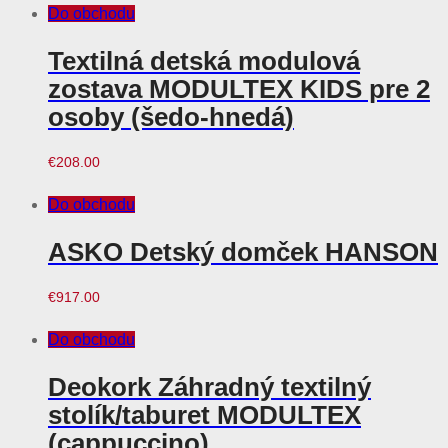
Do obchodu
Textilná detská modulová
zostava MODULTEX KIDS pre 2
osoby (šedo-hnedá)
€
208.00
Do obchodu
ASKO Detský domček HANSON
€
917.00
Do obchodu
Deokork Záhradný textilný
stolík/taburet MODULTEX
(cappuccino)