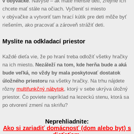
v obývačke
. Navyše – ak máte menšie deti, zrejme ich
chcete mať stále na očiach. Vyčleniť si miesto
v obývačke a vytvoriť tam hrací kútik pre deti môže byť
riešením, ako pracovať a zároveň strážiť deti.
Myslite na odkladací priestor
Každé dieťa vie, že po hraní treba odložiť všetky hračky
na ich miesto
. Nezáleží na tom, kde herňa bude a aká
bude veľká, no vždy by mala poskytovať dostatok
úložného priestoru
na všetky hračky. Na trhu nájdete
rôzny
multifunkčný nábytok
, ktorý v sebe ukrýva úložný
priestor. Čo poviete napríklad na lezeckú stenu, ktorá sa
po otvorení zmení na skriňu?
Neprehliadnite:
Ako si zariadiť domácnosť (dom alebo byt) s