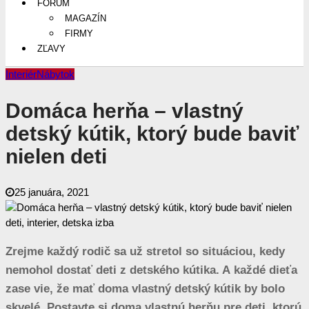
FÓRUM
MAGAZÍN
FIRMY
ZĽAVY
Interiér
Nábytok
Domáca herňa – vlastný
detský kútik, ktorý bude baviť
nielen deti
25 januára, 2021
Zrejme každý rodič sa už stretol so situáciou, kedy
nemohol dostať deti z detského kútika. A každé dieťa
zase vie, že mať doma vlastný detský kútik by bolo
skvelé. Postavte si doma vlastnú herňu pre deti, ktorú