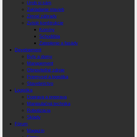
Urob si sám
Zakladanie stavieb
Zimné záhrady
Zvislé konštrukcie
Komíny
Schodištia
Zateplenie a fasády
Development
Byty a domy
Management
Obnoviteľné zdroje
Priemysel a logistika
Stavebníctvo
Logistika
Doprava a preprava
Manipulačná technika
Robotizácia
Sklady
Fórum
Magazín