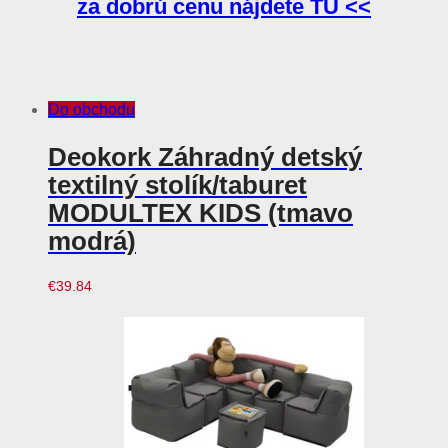
za dobrú cenu nájdete TU <<
Do obchodu
Deokork Záhradný detský
textilný stolík/taburet
MODULTEX KIDS (tmavo
modrá)
€
39.84