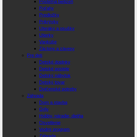
Posteľná bielizeň
Poťahy
Predložky
Prikrývky
Uteráky a osušky
Utierky
Vankúše
Záclony a závesy
Pre deti
Detské doplnky
Detské postele
Detský nábytok
Detský tovar
Dojčenské potreby
Záhrada
Dom a stavba
Grily
Hobby, náradie, dielňa
Osvetlenie
Vodný program
Záhrada