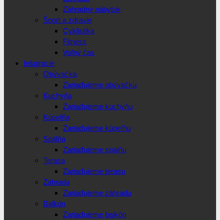
Záhradný nábytok
Šport a zdravie
Cyklistika
Fitness
Voľný čas
Inšpirácie
Obývačka
Zariaďujeme obývačku
Kuchyňa
Zariaďujeme kuchyňu
Kúpeľňa
Zariaďujeme kúpeľňu
Spálňa
Zariaďujeme spálňu
Terasa
Zariaďujeme terasu
Záhrada
Zariaďujeme záhradu
Balkón
Zariaďujeme balkón