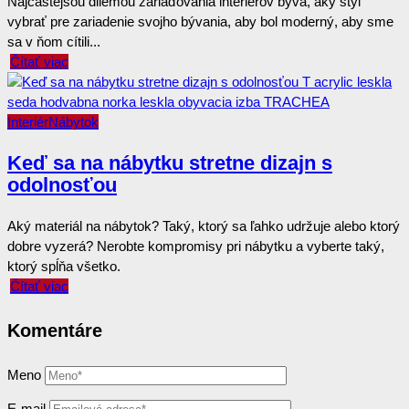
Najčastejšou dilemou zariaďovania interiérov býva, aký štýl
vybrať pre zariadenie svojho bývania, aby bol moderný, aby sme
sa v ňom cítili...
Čítať viac
Interiér
Nábytok
Keď sa na nábytku stretne dizajn s
odolnosťou
Aký materiál na nábytok? Taký, ktorý sa ľahko udržuje alebo ktorý
dobre vyzerá? Nerobte kompromisy pri nábytku a vyberte taký,
ktorý spĺňa všetko.
Čítať viac
Komentáre
Meno
E-mail