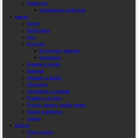
Podkrovie
Zariaďujeme podkrovie
Interiér
Dvere
Elektronika
Izby
Kuchyne
Kuchynský nábytok
Spotrebiče
Kúpelne a sanita
Nábytok
Obklady a dlažby
Obývačky
Osvetlenie a svietidlá
Podlahy a krytiny
Povrch. úpravy, maľby tapety
Sauny a wellness
Spálne
Zdravie
Čistý vzduch