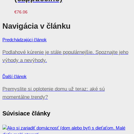
€
76.06
Navigácia v článku
Predchádzajúci článok
Podlahové kúrenie je stále populárnejšie. Spoznajte jeho
výhody a nevýhody.
Ďalší článok
Premyslite si oplotenie domu už teraz: aké sú
momentálne trendy?
Súvisiace články