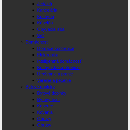
Jedáleň
Kancelária
Kuchyňa
Kúpeľňa
Obývacia izba
WC
Domácnosť
Domáce spotrebiče
Elektronika
Inteligentná domácnosť
Kuchynské spotrebiče
Umývanie a pranie
Varenie a pečenie
Bytové doplnky
Bytové doplnky
Bytový textil
Koberce
Kovania
Obrazy
Obrusy