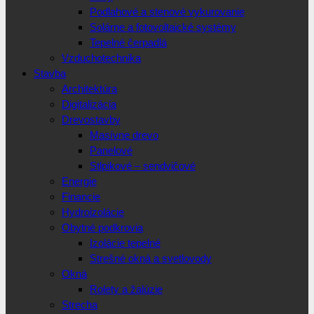
Podlahové a stenové vykurovanie
Solárne a fotovoltaické systémy
Tepelné čerpadlá
Vzduchotechnika
Stavba
Architektúra
Digitalizácia
Drevostavby
Masívne drevo
Panelové
Stlpikové – sendvičové
Energie
Financie
Hydroizolácie
Obytné podkrovia
Izolácie tepelné
Strešné okná a svetlovody
Okná
Rolety a žalúzie
Strecha