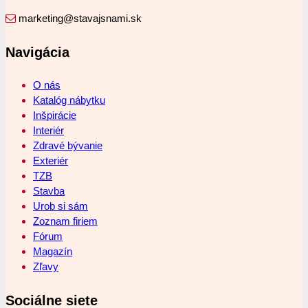
marketing@stavajsnami.sk
Navigácia
O nás
Katalóg nábytku
Inšpirácie
Interiér
Zdravé bývanie
Exteriér
TZB
Stavba
Urob si sám
Zoznam firiem
Fórum
Magazín
Zľavy
Sociálne siete