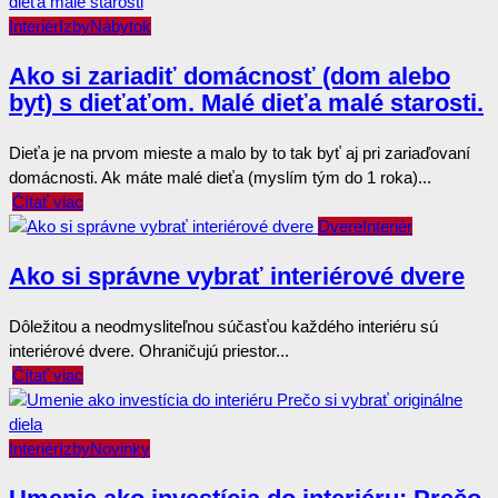
Interiér
Izby
Nábytok
Ako si zariadiť domácnosť (dom alebo
byt) s dieťaťom. Malé dieťa malé starosti.
Dieťa je na prvom mieste a malo by to tak byť aj pri zariaďovaní
domácnosti. Ak máte malé dieťa (myslím tým do 1 roka)...
Čítať viac
Dvere
Interiér
Ako si správne vybrať interiérové dvere
Dôležitou a neodmysliteľnou súčasťou každého interiéru sú
interiérové dvere. Ohraničujú priestor...
Čítať viac
Interiér
Izby
Novinky