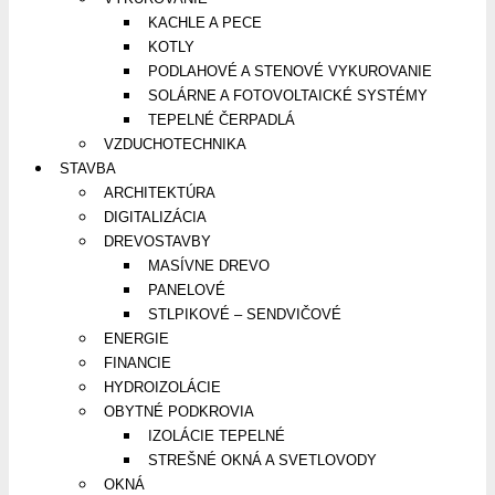
KACHLE A PECE
KOTLY
PODLAHOVÉ A STENOVÉ VYKUROVANIE
SOLÁRNE A FOTOVOLTAICKÉ SYSTÉMY
TEPELNÉ ČERPADLÁ
VZDUCHOTECHNIKA
STAVBA
ARCHITEKTÚRA
DIGITALIZÁCIA
DREVOSTAVBY
MASÍVNE DREVO
PANELOVÉ
STLPIKOVÉ – SENDVIČOVÉ
ENERGIE
FINANCIE
HYDROIZOLÁCIE
OBYTNÉ PODKROVIA
IZOLÁCIE TEPELNÉ
STREŠNÉ OKNÁ A SVETLOVODY
OKNÁ