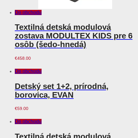
Do obchodu
Textilná detská modulová
zostava MODULTEX KIDS pre 6
osôb (šedo-hnedá)
€
458.00
Do obchodu
Detský set 1+2, prírodná,
borovica, EVAN
€
59.00
Do obchodu
Textilná detská modulová