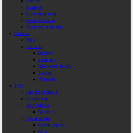
Fitness
Hygiena
O elektrosmogu
Patogéne zóny
Stavebné materiály
Exteriér
Ploty
Záhrada
Bazény
Jazierka
Spevnené plochy
Trávnik
Výsadba
TZB
Elektroinštalácie
Kanalizácia
Technológie
Sanácie
Vykurovanie
Kachle a pece
Kotly