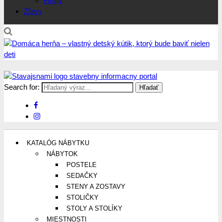
Firmy
Zľavy
Search for:
Stavajsnami.sk
Stavebníctvo, stavby, byty, domy a všetko o nich
KATALÓG NÁBYTKU
NÁBYTOK
POSTELE
SEDAČKY
STENY A ZOSTAVY
STOLIČKY
STOLY A STOLÍKY
MIESTNOSTI