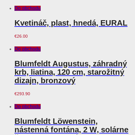
Do obchodu
Kvetináč, plast, hnedá, EURAL
€
26.00
Do obchodu
Blumfeldt Augustus, záhradný
krb, liatina, 120 cm, starožitný
dizajn, bronzový
€
293.90
Do obchodu
Blumfeldt Löwenstein,
nástenná fontána, 2 W, solárne