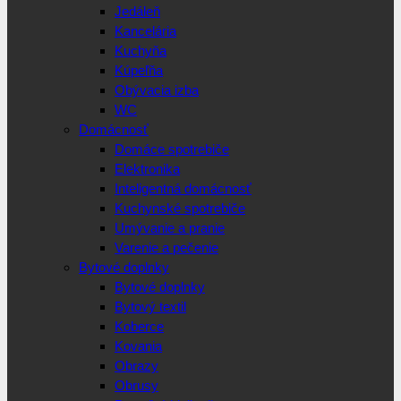
Jedáleň
Kancelária
Kuchyňa
Kúpeľňa
Obývacia izba
WC
Domácnosť
Domáce spotrebiče
Elektronika
Inteligentná domácnosť
Kuchynské spotrebiče
Umývanie a pranie
Varenie a pečenie
Bytové doplnky
Bytové doplnky
Bytový textil
Koberce
Kovania
Obrazy
Obrusy