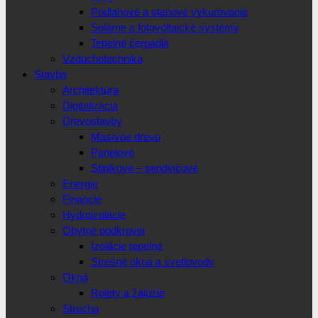
Podlahové a stenové vykurovanie
Solárne a fotovoltaické systémy
Tepelné čerpadlá
Vzduchotechnika
Stavba
Architektúra
Digitalizácia
Drevostavby
Masívne drevo
Panelové
Stlpikové – sendvičové
Energie
Financie
Hydroizolácie
Obytné podkrovia
Izolácie tepelné
Strešné okná a svetlovody
Okná
Rolety a žalúzie
Strecha