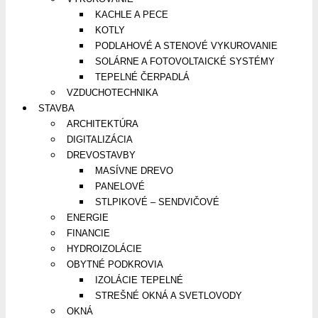
KACHLE A PECE
KOTLY
PODLAHOVÉ A STENOVÉ VYKUROVANIE
SOLÁRNE A FOTOVOLTAICKÉ SYSTÉMY
TEPELNÉ ČERPADLÁ
VZDUCHOTECHNIKA
STAVBA
ARCHITEKTÚRA
DIGITALIZÁCIA
DREVOSTAVBY
MASÍVNE DREVO
PANELOVÉ
STLPIKOVÉ – SENDVIČOVÉ
ENERGIE
FINANCIE
HYDROIZOLÁCIE
OBYTNÉ PODKROVIA
IZOLÁCIE TEPELNÉ
STREŠNÉ OKNÁ A SVETLOVODY
OKNÁ