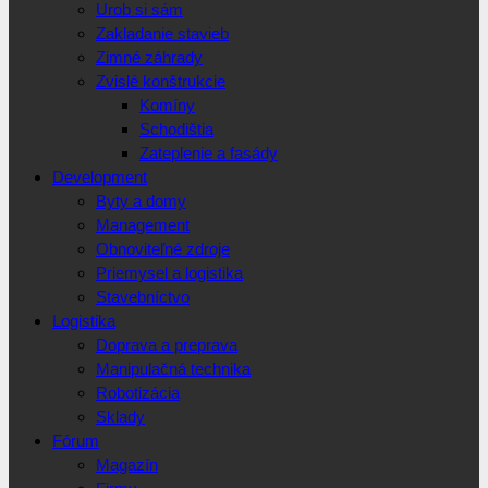
Urob si sám
Zakladanie stavieb
Zimné záhrady
Zvislé konštrukcie
Komíny
Schodištia
Zateplenie a fasády
Development
Byty a domy
Management
Obnoviteľné zdroje
Priemysel a logistika
Stavebníctvo
Logistika
Doprava a preprava
Manipulačná technika
Robotizácia
Sklady
Fórum
Magazín