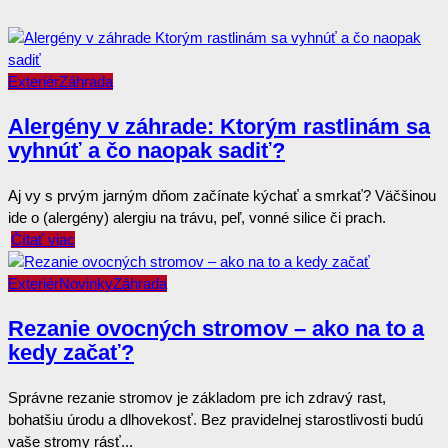
Exteriér
Záhrada
Alergény v záhrade: Ktorým rastlinám sa
vyhnúť a čo naopak sadiť?
Aj vy s prvým jarným dňom začínate kýchať a smrkať? Väčšinou
ide o (alergény) alergiu na trávu, peľ, vonné silice či prach.
Čítať viac
Exteriér
Novinky
Záhrada
Rezanie ovocných stromov – ako na to a
kedy začať?
Správne rezanie stromov je základom pre ich zdravý rast,
bohatšiu úrodu a dlhovekosť. Bez pravidelnej starostlivosti budú
vaše stromy rásť...