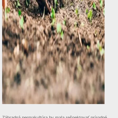
Záhradná permakultúra by mala rešpektovať prírodné