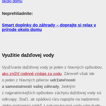
Neprehliadnite:
Smart doplnky do záhrady – doprajte si relax v
prírode okolo domu
Využitie dažďovej vody
Využívanie dažďovej vody je jeden z hlavných spôsobov,
ako znížiť rodinné výdaje za vodu
. Zároveň však ide
o jeden z hlavných pilierov
udržateľnosti
a samostatnosti vašej záhrady
. Jedným
z najpraktickejších spôsobov záchytu dažďovej vody sú
odkvapy. Stačí, ak spádovú rúru napojíte na nadzemnú
alebo podzemnú nádrž a nakumulovaná voda vám bude