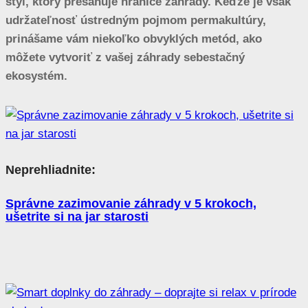
štýl, ktorý presahuje hranice záhrady. Keďže je však
udržateľnosť ústredným pojmom permakultúry,
prinášame vám niekoľko obvyklých metód, ako
môžete vytvoriť z vašej záhrady sebestačný
ekosystém.
Neprehliadnite:
Správne zazimovanie záhrady v 5 krokoch,
ušetrite si na jar starosti