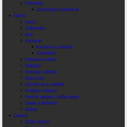
Podkrovie
Zariaďujeme podkrovie
Interiér
Dvere
Elektronika
Izby
Kuchyne
Kuchynský nábytok
Spotrebiče
Kúpelne a sanita
Nábytok
Obklady a dlažby
Obývačky
Osvetlenie a svietidlá
Podlahy a krytiny
Povrch. úpravy, maľby tapety
Sauny a wellness
Spálne
Zdravie
Čistý vzduch