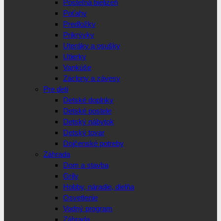
Posteľná bielizeň
Poťahy
Predložky
Prikrývky
Uteráky a osušky
Utierky
Vankúše
Záclony a závesy
Pre deti
Detské doplnky
Detské postele
Detský nábytok
Detský tovar
Dojčenské potreby
Záhrada
Dom a stavba
Grily
Hobby, náradie, dielňa
Osvetlenie
Vodný program
Záhrada