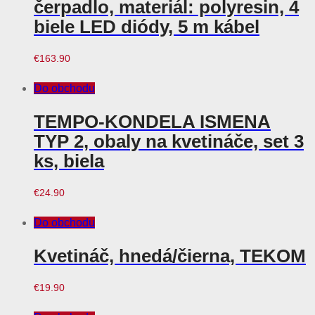
čerpadlo, materiál: polyresin, 4
biele LED diódy, 5 m kábel
€
163.90
Do obchodu
TEMPO-KONDELA ISMENA
TYP 2, obaly na kvetináče, set 3
ks, biela
€
24.90
Do obchodu
Kvetináč, hnedá/čierna, TEKOM
€
19.90