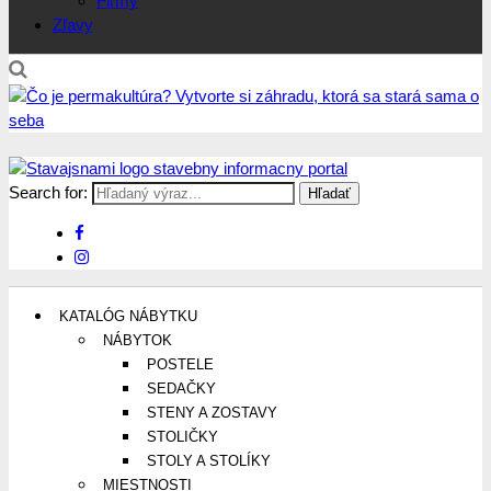
Firmy
Zľavy
Search for:
Stavajsnami.sk
Stavebníctvo, stavby, byty, domy a všetko o nich
KATALÓG NÁBYTKU
NÁBYTOK
POSTELE
SEDAČKY
STENY A ZOSTAVY
STOLIČKY
STOLY A STOLÍKY
MIESTNOSTI