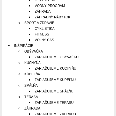
OSVETLENIE
VODNÝ PROGRAM
ZÁHRADA
ZÁHRADNÝ NÁBYTOK
ŠPORT A ZDRAVIE
CYKLISTIKA
FITNESS
VOĽNÝ ČAS
INŠPIRÁCIE
OBÝVAČKA
ZARIAĎUJEME OBÝVAČKU
KUCHYŇA
ZARIAĎUJEME KUCHYŇU
KÚPEĽŇA
ZARIAĎUJEME KÚPEĽŇU
SPÁLŇA
ZARIAĎUJEME SPÁLŇU
TERASA
ZARIAĎUJEME TERASU
ZÁHRADA
ZARIAĎUJEME ZÁHRADU