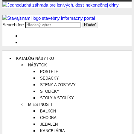
Search for:
Stavajsnami.sk
Stavebníctvo, stavby, byty, domy a všetko o nich
KATALÓG NÁBYTKU
NÁBYTOK
POSTELE
SEDAČKY
STENY A ZOSTAVY
STOLIČKY
STOLY A STOLÍKY
MIESTNOSTI
BALKÓN
CHODBA
JEDÁLEŇ
KANCELÁRIA