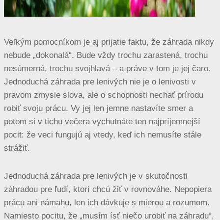
Veľkým pomocníkom je aj prijatie faktu, že záhrada nikdy
nebude „dokonalá“. Bude vždy trochu zarastená, trochu
nesúmerná, trochu svojhlavá – a práve v tom je jej čaro.
Jednoduchá záhrada pre lenivých nie je o lenivosti v
pravom zmysle slova, ale o schopnosti nechať prírodu
robiť svoju prácu. Vy jej len jemne nastavíte smer a
potom si v tichu večera vychutnáte ten najpríjemnejší
pocit: že veci fungujú aj vtedy, keď ich nemusíte stále
strážiť.
Jednoduchá záhrada pre lenivých je v skutočnosti
záhradou pre ľudí, ktorí chcú žiť v rovnováhe. Nepopiera
prácu ani námahu, len ich dávkuje s mierou a rozumom.
Namiesto pocitu, že „musím ísť niečo urobiť na záhradu“,