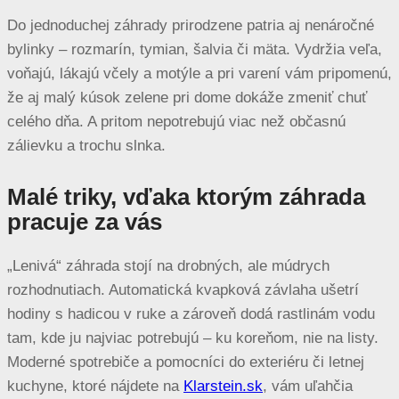
Do jednoduchej záhrady prirodzene patria aj nenáročné
bylinky – rozmarín, tymian, šalvia či mäta. Vydržia veľa,
voňajú, lákajú včely a motýle a pri varení vám pripomenú,
že aj malý kúsok zelene pri dome dokáže zmeniť chuť
celého dňa. A pritom nepotrebujú viac než občasnú
zálievku a trochu slnka.
Malé triky, vďaka ktorým záhrada
pracuje za vás
„Lenivá“ záhrada stojí na drobných, ale múdrych
rozhodnutiach. Automatická kvapková závlaha ušetrí
hodiny s hadicou v ruke a zároveň dodá rastlinám vodu
tam, kde ju najviac potrebujú – ku koreňom, nie na listy.
Moderné spotrebiče a pomocníci do exteriéru či letnej
kuchyne, ktoré nájdete na
Klarstein.sk
, vám uľahčia