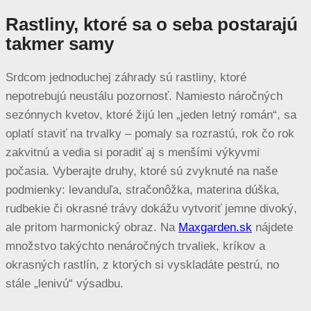
Rastliny, ktoré sa o seba postarajú
takmer samy
Srdcom jednoduchej záhrady sú rastliny, ktoré
nepotrebujú neustálu pozornosť. Namiesto náročných
sezónnych kvetov, ktoré žijú len „jeden letný román“, sa
oplatí staviť na trvalky – pomaly sa rozrastú, rok čo rok
zakvitnú a vedia si poradiť aj s menšími výkyvmi
počasia. Vyberajte druhy, ktoré sú zvyknuté na naše
podmienky: levanduľa, stračonôžka, materina dúška,
rudbekie či okrasné trávy dokážu vytvoriť jemne divoký,
ale pritom harmonický obraz. Na
Maxgarden.sk
nájdete
množstvo takýchto nenáročných trvaliek, kríkov a
okrasných rastlín, z ktorých si vyskladáte pestrú, no
stále „lenivú“ výsadbu.