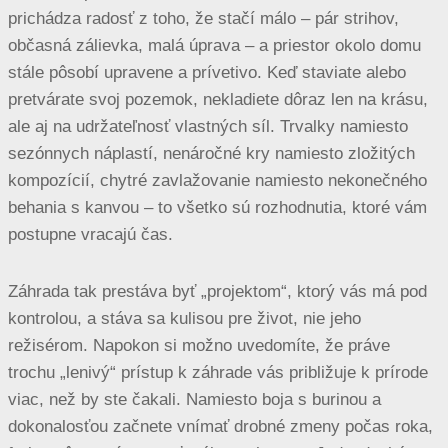
prichádza radosť z toho, že stačí málo – pár strihov,
občasná zálievka, malá úprava – a priestor okolo domu
stále pôsobí upravene a prívetivo. Keď staviate alebo
pretvárate svoj pozemok, nekladiete dôraz len na krásu,
ale aj na udržateľnosť vlastných síl. Trvalky namiesto
sezónnych náplastí, nenáročné kry namiesto zložitých
kompozícií, chytré zavlažovanie namiesto nekonečného
behania s kanvou – to všetko sú rozhodnutia, ktoré vám
postupne vracajú čas.
Záhrada tak prestáva byť „projektom“, ktorý vás má pod
kontrolou, a stáva sa kulisou pre život, nie jeho
režisérom. Napokon si možno uvedomíte, že práve
trochu „lenivý“ prístup k záhrade vás približuje k prírode
viac, než by ste čakali. Namiesto boja s burinou a
dokonalosťou začnete vnímať drobné zmeny počas roka,