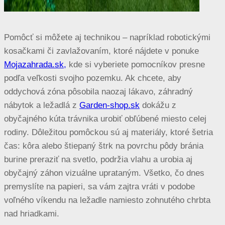
Pomôcť si môžete aj technikou – napríklad robotickými
kosačkami či zavlažovaním, ktoré nájdete v ponuke
Mojazahrada.sk,
kde si vyberiete pomocníkov presne
podľa veľkosti svojho pozemku. Ak chcete, aby
oddychová zóna pôsobila naozaj lákavo, záhradný
nábytok a ležadlá z
Garden-shop.sk
dokážu z
obyčajného kúta trávnika urobiť obľúbené miesto celej
rodiny. Dôležitou pomôckou sú aj materiály, ktoré šetria
čas: kôra alebo štiepaný štrk na povrchu pôdy bránia
burine preraziť na svetlo, podržia vlahu a urobia aj
obyčajný záhon vizuálne uprataným. Všetko, čo dnes
premyslíte na papieri, sa vám zajtra vráti v podobe
voľného víkendu na ležadle namiesto zohnutého chrbta
nad hriadkami.