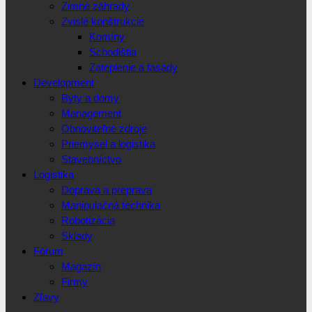
Zimné záhrady
Zvislé konštrukcie
Komíny
Schodištia
Zateplenie a fasády
Development
Byty a domy
Management
Obnoviteľné zdroje
Priemysel a logistika
Stavebníctvo
Logistika
Doprava a preprava
Manipulačná technika
Robotizácia
Sklady
Fórum
Magazín
Firmy
Zľavy