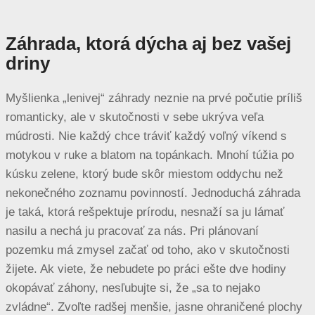
Záhrada, ktorá dýcha aj bez vašej
driny
Myšlienka „lenivej“ záhrady neznie na prvé počutie príliš
romanticky, ale v skutočnosti v sebe ukrýva veľa
múdrosti. Nie každý chce tráviť každý voľný víkend s
motykou v ruke a blatom na topánkach. Mnohí túžia po
kúsku zelene, ktorý bude skôr miestom oddychu než
nekonečného zoznamu povinností. Jednoduchá záhrada
je taká, ktorá rešpektuje prírodu, nesnaží sa ju lámať
nasilu a nechá ju pracovať za nás. Pri plánovaní
pozemku má zmysel začať od toho, ako v skutočnosti
žijete. Ak viete, že nebudete po práci ešte dve hodiny
okopávať záhony, nesľubujte si, že „sa to nejako
zvládne“. Zvoľte radšej menšie, jasne ohraničené plochy