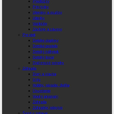
Predložky
Prikrývky
Uteráky a osušky
Utierky
Vankúše
Záclony a závesy
Pre deti
Detské doplnky
Detské postele
Detský nábytok
Detský tovar
Dojčenské potreby
Záhrada
Dom a stavba
Grily
Hobby, náradie, dielňa
Osvetlenie
Vodný program
Záhrada
Záhradný nábytok
Šport a zdravie