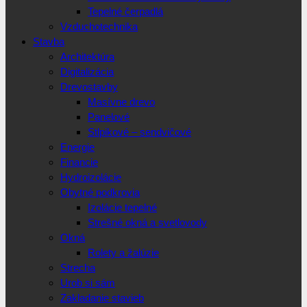
Tepelné čerpadlá
Vzduchotechnika
Stavba
Architektúra
Digitalizácia
Drevostavby
Masívne drevo
Panelové
Stlpikové – sendvičové
Energie
Financie
Hydroizolácie
Obytné podkrovia
Izolácie tepelné
Strešné okná a svetlovody
Okná
Rolety a žalúzie
Strecha
Urob si sám
Zakladanie stavieb