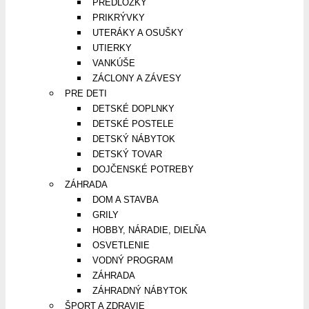
PREDLOŽKY
PRIKRÝVKY
UTERÁKY A OSUŠKY
UTIERKY
VANKÚŠE
ZÁCLONY A ZÁVESY
PRE DETI
DETSKÉ DOPLNKY
DETSKÉ POSTELE
DETSKÝ NÁBYTOK
DETSKÝ TOVAR
DOJČENSKÉ POTREBY
ZÁHRADA
DOM A STAVBA
GRILY
HOBBY, NÁRADIE, DIELŇA
OSVETLENIE
VODNÝ PROGRAM
ZÁHRADA
ZÁHRADNÝ NÁBYTOK
ŠPORT A ZDRAVIE