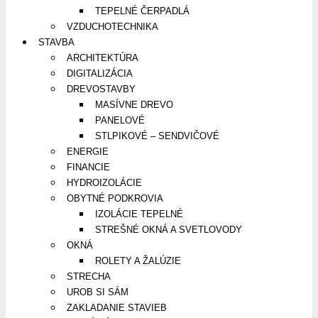
TEPELNÉ ČERPADLÁ
VZDUCHOTECHNIKA
STAVBA
ARCHITEKTÚRA
DIGITALIZÁCIA
DREVOSTAVBY
MASÍVNE DREVO
PANELOVÉ
STLPIKOVÉ – SENDVIČOVÉ
ENERGIE
FINANCIE
HYDROIZOLÁCIE
OBYTNÉ PODKROVIA
IZOLÁCIE TEPELNÉ
STREŠNÉ OKNÁ A SVETLOVODY
OKNÁ
ROLETY A ŽALÚZIE
STRECHA
UROB SI SÁM
ZAKLADANIE STAVIEB