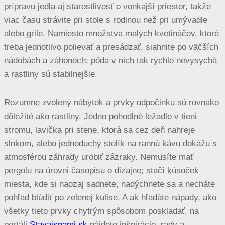
prípravu jedla aj starostlivosť o vonkajší priestor, takže
viac času strávite pri stole s rodinou než pri umývadle
alebo grile. Namiesto množstva malých kvetináčov, ktoré
treba jednotlivo polievať a presádzať, siahnite po väčších
nádobách a záhonoch; pôda v nich tak rýchlo nevysychá
a rastliny sú stabilnejšie.
Rozumne zvolený nábytok a prvky odpočinku sú rovnako
dôležité ako rastliny. Jedno pohodlné ležadlo v tieni
stromu, lavička pri stene, ktorá sa cez deň nahreje
slnkom, alebo jednoduchý stolík na rannú kávu dokážu s
atmosférou záhrady urobiť zázraky. Nemusíte mať
pergolu na úrovni časopisu o dizajne; stačí kúsoček
miesta, kde si naozaj sadnete, nadýchnete sa a necháte
pohľad blúdiť po zelenej kulise. A ak hľadáte nápady, ako
všetky tieto prvky chytrým spôsobom poskladať, na
portáli
Stavajsnami.sk
nájdete inšpirácie, rady a