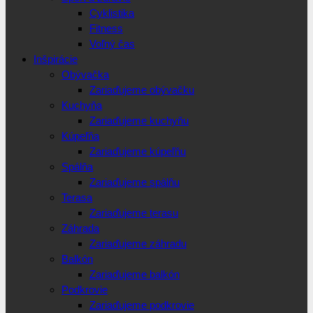
Cyklistika
Fitness
Voľný čas
Inšpirácie
Obývačka
Zariaďujeme obývačku
Kuchyňa
Zariaďujeme kuchyňu
Kúpeľňa
Zariaďujeme kúpeľňu
Spálňa
Zariaďujeme spálňu
Terasa
Zariaďujeme terasu
Záhrada
Zariaďujeme záhradu
Balkón
Zariaďujeme balkón
Podkrovie
Zariaďujeme podkrovie