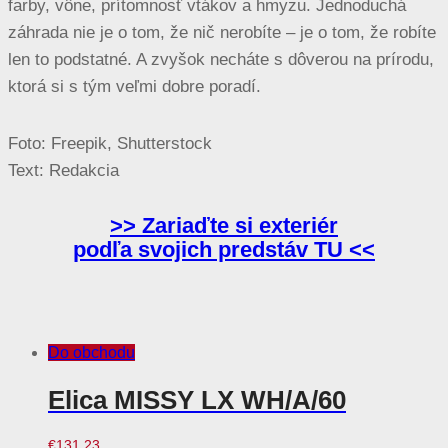
farby, vône, prítomnosť vtákov a hmyzu. Jednoduchá
záhrada nie je o tom, že nič nerobíte – je o tom, že robíte
len to podstatné. A zvyšok necháte s dôverou na prírodu,
ktorá si s tým veľmi dobre poradí.
Foto: Freepik, Shutterstock
Text: Redakcia
>> Zariaďte si exteriér
podľa svojich predstáv TU <<
Do obchodu
Elica MISSY LX WH/A/60
€
131.23