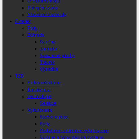
O elektrosmogu
Patogéne zóny
Stavebné materiály
Exteriér
Ploty
Záhrada
Bazény
Jazierka
Spevnené plochy
Trávnik
Výsadba
TZB
Elektroinštalácie
Kanalizácia
Technológie
Sanácie
Vykurovanie
Kachle a pece
Kotly
Podlahové a stenové vykurovanie
Solárne a fotovoltaické systémy