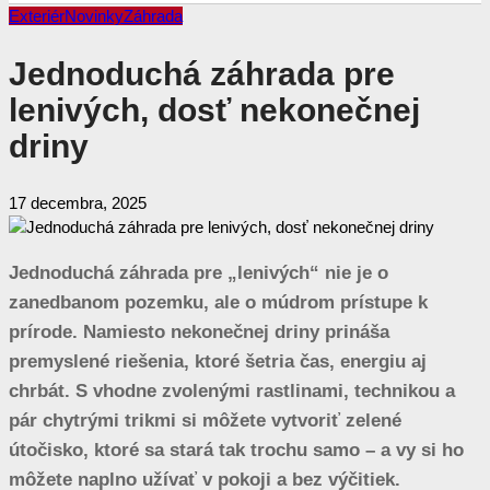
Exteriér
Novinky
Záhrada
Jednoduchá záhrada pre
lenivých, dosť nekonečnej
driny
17 decembra, 2025
Jednoduchá záhrada pre „lenivých“ nie je o
zanedbanom pozemku, ale o múdrom prístupe k
prírode. Namiesto nekonečnej driny prináša
premyslené riešenia, ktoré šetria čas, energiu aj
chrbát. S vhodne zvolenými rastlinami, technikou a
pár chytrými trikmi si môžete vytvoriť zelené
útočisko, ktoré sa stará tak trochu samo – a vy si ho
môžete naplno užívať v pokoji a bez výčitiek.