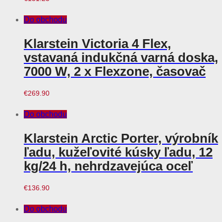
Do obchodu
Klarstein Victoria 4 Flex,
vstavaná indukčná varná doska,
7000 W, 2 x Flexzone, časovač
€
269.90
Do obchodu
Klarstein Arctic Porter, výrobník
ľadu, kužeľovité kúsky ľadu, 12
kg/24 h, nehrdzavejúca oceľ
€
136.90
Do obchodu