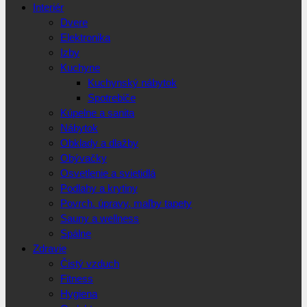
Interiér
Dvere
Elektronika
Izby
Kuchyne
Kuchynský nábytok
Spotrebiče
Kúpelne a sanita
Nábytok
Obklady a dlažby
Obývačky
Osvetlenie a svietidlá
Podlahy a krytiny
Povrch. úpravy, maľby tapety
Sauny a wellness
Spálne
Zdravie
Čistý vzduch
Fitness
Hygiena