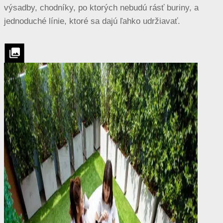
výsadby, chodníky, po ktorých nebudú rásť buriny, a
jednoduché línie, ktoré sa dajú ľahko udržiavať.