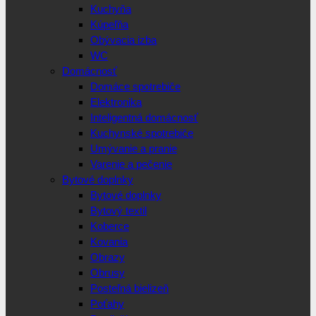
Kuchyňa
Kúpeľňa
Obývacia izba
WC
Domácnosť
Domáce spotrebiče
Elektronika
Inteligentná domácnosť
Kuchynské spotrebiče
Umývanie a pranie
Varenie a pečenie
Bytové doplnky
Bytové doplnky
Bytový textil
Koberce
Kovania
Obrazy
Obrusy
Posteľná bielizeň
Poťahy