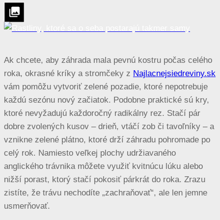
Ak chcete, aby záhrada mala pevnú kostru počas celého
roka, okrasné kríky a stromčeky z
Najlacnejsiedreviny.sk
vám pomôžu vytvoriť zelené pozadie, ktoré nepotrebuje
každú sezónu nový začiatok. Podobne praktické sú kry,
ktoré nevyžadujú každoročný radikálny rez. Stačí pár
dobre zvolených kusov – drieň, vtáčí zob či tavoľníky – a
vznikne zelené plátno, ktoré drží záhradu pohromade po
celý rok. Namiesto veľkej plochy udržiavaného
anglického trávnika môžete využiť kvitnúcu lúku alebo
nižší porast, ktorý stačí pokosiť párkrát do roka. Zrazu
zistíte, že trávu nechodíte „zachraňovať“, ale len jemne
usmerňovať.