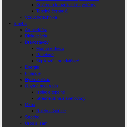
Solárne a fotovoltaické systémy
Tepelné čerpadlá
Vzduchotechnika
Stavba
Architektúra
Digitalizácia
Drevostavby
Masívne drevo
Panelové
Stlpikové – sendvičové
Energie
Financie
Hydroizolácie
Obytné podkrovia
Izolácie tepelné
Strešné okná a svetlovody
Okná
Rolety a žalúzie
Strecha
Urob si sám