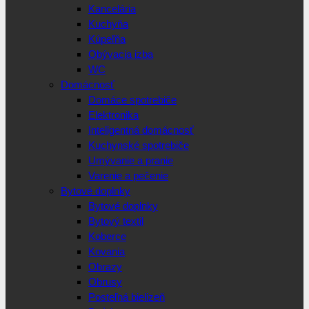
Kancelária
Kuchyňa
Kúpeľňa
Obývacia izba
WC
Domácnosť
Domáce spotrebiče
Elektronika
Inteligentná domácnosť
Kuchynské spotrebiče
Umývanie a pranie
Varenie a pečenie
Bytové doplnky
Bytové doplnky
Bytový textil
Koberce
Kovania
Obrazy
Obrusy
Posteľná bielizeň