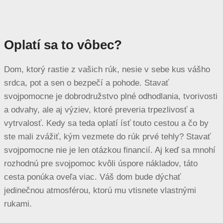
Oplatí sa to vôbec?
Dom, ktorý rastie z vašich rúk, nesie v sebe kus vášho
srdca, pot a sen o bezpečí a pohode. Stavať
svojpomocne je dobrodružstvo plné odhodlania, tvorivosti
a odvahy, ale aj výziev, ktoré preveria trpezlivosť a
vytrvalosť. Kedy sa teda oplatí ísť touto cestou a čo by
ste mali zvážiť, kým vezmete do rúk prvé tehly? Stavať
svojpomocne nie je len otázkou financií. Aj keď sa mnohí
rozhodnú pre svojpomoc kvôli úspore nákladov, táto
cesta ponúka oveľa viac. Váš dom bude dýchať
jedinečnou atmosférou, ktorú mu vtisnete vlastnými
rukami.