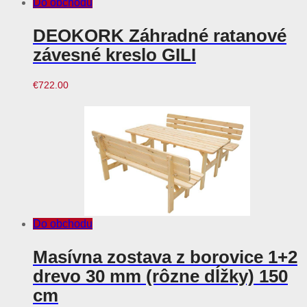
Do obchodu
DEOKORK Záhradné ratanové
závesné kreslo GILI
€
722.00
Do obchodu
Masívna zostava z borovice 1+2
drevo 30 mm (rôzne dĺžky) 150
cm