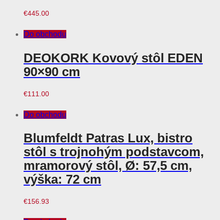
€
445.00
Do obchodu
DEOKORK Kovový stôl EDEN
90×90 cm
€
111.00
Do obchodu
Blumfeldt Patras Lux, bistro
stôl s trojnohým podstavcom,
mramorový stôl, Ø: 57,5 cm,
výška: 72 cm
€
156.93