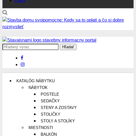
Zľavy
Search
Stavajsnami.sk
Stavebníctvo, stavby, byty, domy a všetko o nich
for:
KATALÓG NÁBYTKU
NÁBYTOK
POSTELE
SEDAČKY
STENY A ZOSTAVY
STOLIČKY
STOLY A STOLÍKY
MIESTNOSTI
BALKÓN