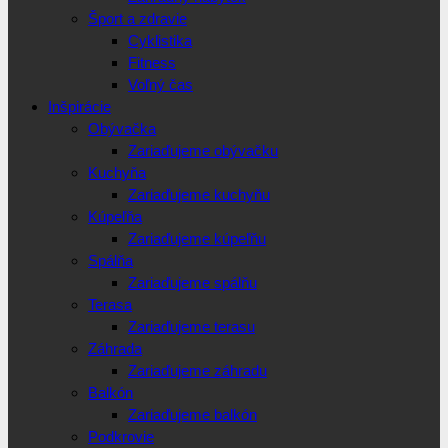
Šport a zdravie
Cyklistika
Fitness
Voľný čas
Inšpirácie
Obývačka
Zariaďujeme obývačku
Kuchyňa
Zariaďujeme kuchyňu
Kúpeľňa
Zariaďujeme kúpeľňu
Spálňa
Zariaďujeme spálňu
Terasa
Zariaďujeme terasu
Záhrada
Zariaďujeme záhradu
Balkón
Zariaďujeme balkón
Podkrovie