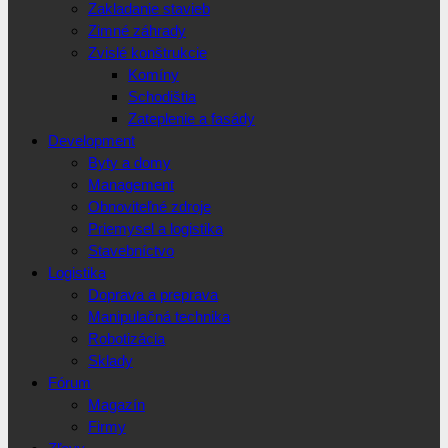
Zakladanie stavieb
Zimné záhrady
Zvislé konštrukcie
Komíny
Schodištia
Zateplenie a fasády
Development
Byty a domy
Management
Obnoviteľné zdroje
Priemysel a logistika
Stavebníctvo
Logistika
Doprava a preprava
Manipulačná technika
Robotizácia
Sklady
Fórum
Magazín
Firmy