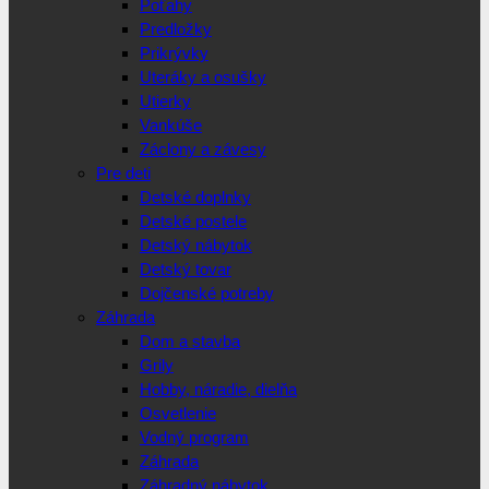
Poťahy
Predložky
Prikrývky
Uteráky a osušky
Utierky
Vankúše
Záclony a závesy
Pre deti
Detské doplnky
Detské postele
Detský nábytok
Detský tovar
Dojčenské potreby
Záhrada
Dom a stavba
Grily
Hobby, náradie, dielňa
Osvetlenie
Vodný program
Záhrada
Záhradný nábytok