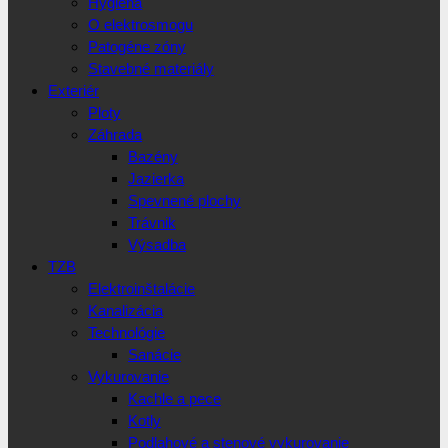
Hygiena
O elektrosmogu
Patogéne zóny
Stavebné materiály
Exteriér
Ploty
Záhrada
Bazény
Jazierka
Spevnené plochy
Trávnik
Výsadba
TZB
Elektroinštalácie
Kanalizácia
Technológie
Sanácie
Vykurovanie
Kachle a pece
Kotly
Podlahové a stenové vykurovanie