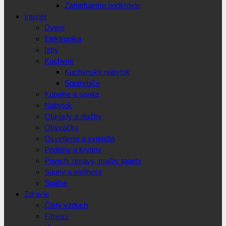
Zariaďujeme podkrovie
Interiér
Dvere
Elektronika
Izby
Kuchyne
Kuchynský nábytok
Spotrebiče
Kúpelne a sanita
Nábytok
Obklady a dlažby
Obývačky
Osvetlenie a svietidlá
Podlahy a krytiny
Povrch. úpravy, maľby tapety
Sauny a wellness
Spálne
Zdravie
Čistý vzduch
Fitness