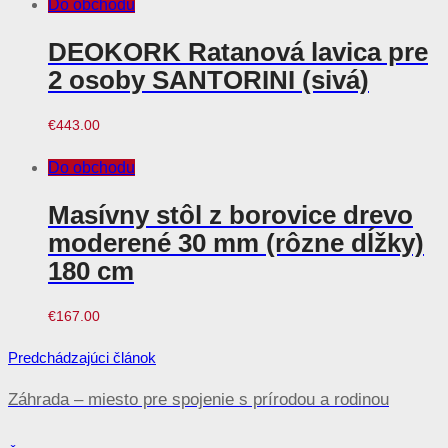
Do obchodu
DEOKORK Ratanová lavica pre
2 osoby SANTORINI (sivá)
€
443.00
Do obchodu
Masívny stôl z borovice drevo
moderené 30 mm (rôzne dĺžky)
180 cm
€
167.00
Navigácia
Predchádzajúci článok
v
Záhrada – miesto pre spojenie s prírodou a rodinou
článku