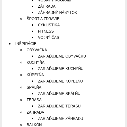
VODNÝ PROGRAM
ZÁHRADA
ZÁHRADNÝ NÁBYTOK
ŠPORT A ZDRAVIE
CYKLISTIKA
FITNESS
VOĽNÝ ČAS
INŠPIRÁCIE
OBÝVAČKA
ZARIAĎUJEME OBÝVAČKU
KUCHYŇA
ZARIAĎUJEME KUCHYŇU
KÚPEĽŇA
ZARIAĎUJEME KÚPEĽŇU
SPÁLŇA
ZARIAĎUJEME SPÁLŇU
TERASA
ZARIAĎUJEME TERASU
ZÁHRADA
ZARIAĎUJEME ZÁHRADU
BALKÓN