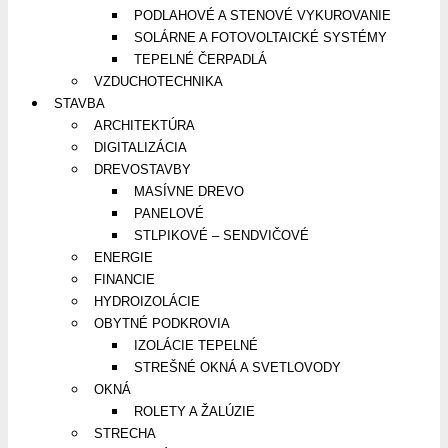
PODLAHOVÉ A STENOVÉ VYKUROVANIE
SOLÁRNE A FOTOVOLTAICKÉ SYSTÉMY
TEPELNÉ ČERPADLÁ
VZDUCHOTECHNIKA
STAVBA
ARCHITEKTÚRA
DIGITALIZÁCIA
DREVOSTAVBY
MASÍVNE DREVO
PANELOVÉ
STLPIKOVÉ – SENDVIČOVÉ
ENERGIE
FINANCIE
HYDROIZOLÁCIE
OBYTNÉ PODKROVIA
IZOLÁCIE TEPELNÉ
STREŠNÉ OKNÁ A SVETLOVODY
OKNÁ
ROLETY A ŽALÚZIE
STRECHA