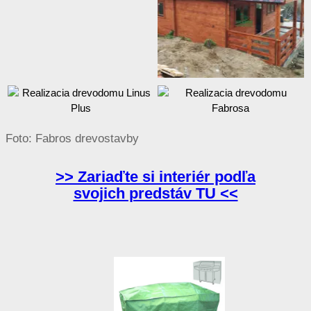
Foto: Fabros drevostavby
>> Zariaďte si interiér podľa
svojich predstáv TU <<