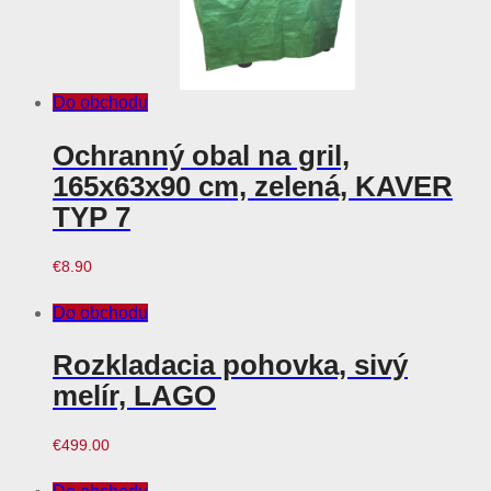
Do obchodu
Ochranný obal na gril,
165x63x90 cm, zelená, KAVER
TYP 7
€
8.90
Do obchodu
Rozkladacia pohovka, sivý
melír, LAGO
€
499.00