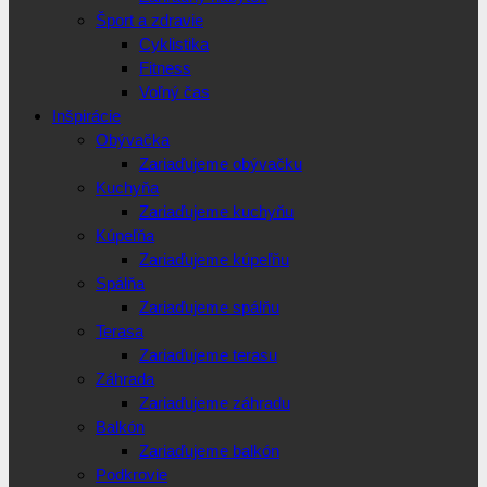
Šport a zdravie
Cyklistika
Fitness
Voľný čas
Inšpirácie
Obývačka
Zariaďujeme obývačku
Kuchyňa
Zariaďujeme kuchyňu
Kúpeľňa
Zariaďujeme kúpeľňu
Spálňa
Zariaďujeme spálňu
Terasa
Zariaďujeme terasu
Záhrada
Zariaďujeme záhradu
Balkón
Zariaďujeme balkón
Podkrovie