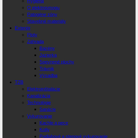
Hygiena
O elektrosmogu
Patogéne zóny
Stavebné materiály
Exteriér
Ploty
Záhrada
Bazény
Jazierka
Spevnené plochy
Trávnik
Výsadba
TZB
Elektroinštalácie
Kanalizácia
Technológie
Sanácie
Vykurovanie
Kachle a pece
Kotly
Podlahové a stenové vykurovanie