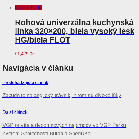
Do obchodu
Rohová univerzálna kuchynská
linka 320×200, biela vysoký lesk
HG/biela FLOT
€
1,479.00
Navigácia v článku
Predchádzajúci článok
Zabudnite na anglický trávnik, hitom sú divoké lúky
Ďalší článok
VGP privítala dvoch nových nájomcov vo VGP Parku
Zvolen: Spoločnosti Bufab a SpedDKa