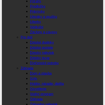
Poťahy
Predložky
Prikrývky
Uteráky a osušky
Utierky
Vankúše
Záclony a závesy
Pre deti
Detské doplnky
Detské postele
Detský nábytok
Detský tovar
Dojčenské potreby
Záhrada
Dom a stavba
Grily
Hobby, náradie, dielňa
Osvetlenie
Vodný program
Záhrada
Záhradný nábytok