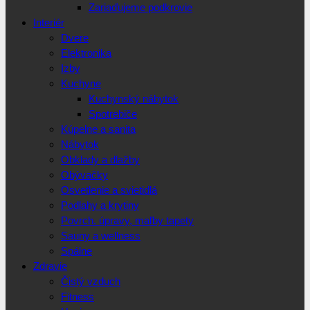
Zariaďujeme podkrovie
Interiér
Dvere
Elektronika
Izby
Kuchyne
Kuchynský nábytok
Spotrebiče
Kúpelne a sanita
Nábytok
Obklady a dlažby
Obývačky
Osvetlenie a svietidlá
Podlahy a krytiny
Povrch. úpravy, maľby tapety
Sauny a wellness
Spálne
Zdravie
Čistý vzduch
Fitness