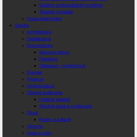
Solárne a fotovoltaické systémy
Tepelné čerpadlá
Vzduchotechnika
Stavba
Architektúra
Digitalizácia
Drevostavby
Masívne drevo
Panelové
Stlpikové – sendvičové
Energie
Financie
Hydroizolácie
Obytné podkrovia
Izolácie tepelné
Strešné okná a svetlovody
Okná
Rolety a žalúzie
Strecha
Urob si sám