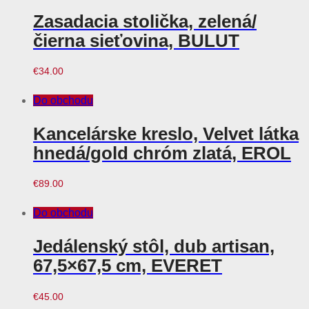
Zasadacia stolička, zelená/
čierna sieťovina, BULUT
€
34.00
Do obchodu
Kancelárske kreslo, Velvet látka
hnedá/gold chróm zlatá, EROL
€
89.00
Do obchodu
Jedálenský stôl, dub artisan,
67,5×67,5 cm, EVERET
€
45.00