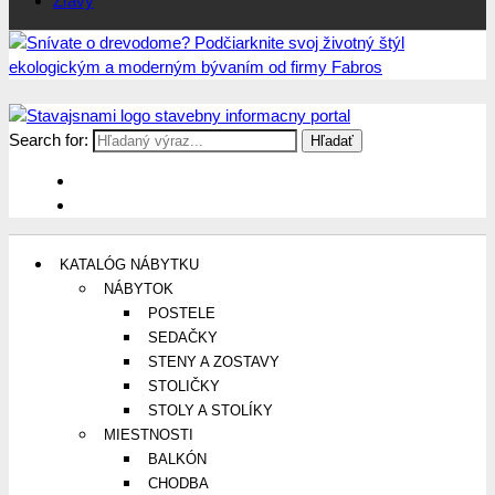
Zľavy
Search for:
Stavajsnami.sk
Stavebníctvo, stavby, byty, domy a všetko o nich
KATALÓG NÁBYTKU
NÁBYTOK
POSTELE
SEDAČKY
STENY A ZOSTAVY
STOLIČKY
STOLY A STOLÍKY
MIESTNOSTI
BALKÓN
CHODBA