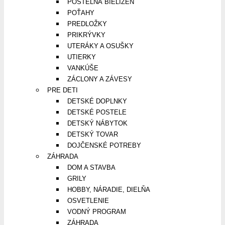
POSTEĽNÁ BIELIZEŇ
POŤAHY
PREDLOŽKY
PRIKRÝVKY
UTERÁKY A OSUŠKY
UTIERKY
VANKÚŠE
ZÁCLONY A ZÁVESY
PRE DETI
DETSKÉ DOPLNKY
DETSKÉ POSTELE
DETSKÝ NÁBYTOK
DETSKÝ TOVAR
DOJČENSKÉ POTREBY
ZÁHRADA
DOM A STAVBA
GRILY
HOBBY, NÁRADIE, DIELŇA
OSVETLENIE
VODNÝ PROGRAM
ZÁHRADA