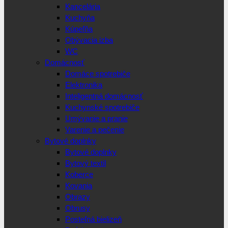
Kancelária
Kuchyňa
Kúpeľňa
Obývacia izba
WC
Domácnosť
Domáce spotrebiče
Elektronika
Inteligentná domácnosť
Kuchynské spotrebiče
Umývanie a pranie
Varenie a pečenie
Bytové doplnky
Bytové doplnky
Bytový textil
Koberce
Kovania
Obrazy
Obrusy
Posteľná bielizeň