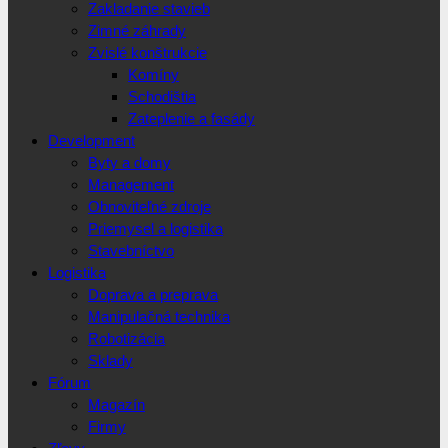
Zakladanie stavieb
Zimné záhrady
Zvislé konštrukcie
Komíny
Schodištia
Zateplenie a fasády
Development
Byty a domy
Management
Obnoviteľné zdroje
Priemysel a logistika
Stavebníctvo
Logistika
Doprava a preprava
Manipulačná technika
Robotizácia
Sklady
Fórum
Magazín
Firmy