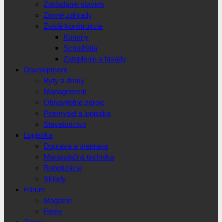
Zakladanie stavieb
Zimné záhrady
Zvislé konštrukcie
Komíny
Schodištia
Zateplenie a fasády
Development
Byty a domy
Management
Obnoviteľné zdroje
Priemysel a logistika
Stavebníctvo
Logistika
Doprava a preprava
Manipulačná technika
Robotizácia
Sklady
Fórum
Magazín
Firmy