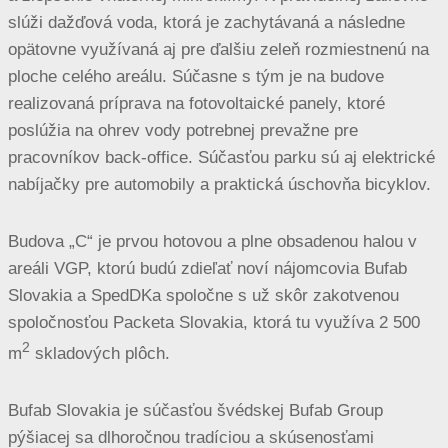
slúži dažďová voda, ktorá je zachytávaná a následne
opätovne využívaná aj pre ďalšiu zeleň rozmiestnenú na
ploche celého areálu. Súčasne s tým je na budove
realizovaná príprava na fotovoltaické panely, ktoré
poslúžia na ohrev vody potrebnej prevažne pre
pracovníkov back-office. Súčasťou parku sú aj elektrické
nabíjačky pre automobily a praktická úschovňa bicyklov.
Budova „C“ je prvou hotovou a plne obsadenou halou v
areáli VGP, ktorú budú zdieľať noví nájomcovia Bufab
Slovakia a SpedDKa spoločne s už skôr zakotvenou
spoločnosťou Packeta Slovakia, ktorá tu využíva 2 500
2
m
skladových plôch.
Bufab Slovakia je súčasťou švédskej Bufab Group
pýšiacej sa dlhoročnou tradíciou a skúsenosťami