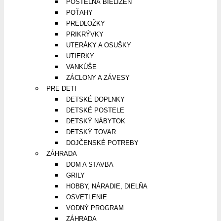
POSTEĽNÁ BIELIZEŇ
POŤAHY
PREDLOŽKY
PRIKRÝVKY
UTERÁKY A OSUŠKY
UTIERKY
VANKÚŠE
ZÁCLONY A ZÁVESY
PRE DETI
DETSKÉ DOPLNKY
DETSKÉ POSTELE
DETSKÝ NÁBYTOK
DETSKÝ TOVAR
DOJČENSKÉ POTREBY
ZÁHRADA
DOM A STAVBA
GRILY
HOBBY, NÁRADIE, DIELŇA
OSVETLENIE
VODNÝ PROGRAM
ZÁHRADA