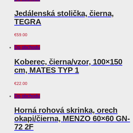
Jedálenská stolička, čierna,
TEGRA
€
59.00
Do obchodu
Koberec, čierna/vzor, 100×150
cm, MATES TYP 1
€
22.00
Do obchodu
Horná rohová skrinka, orech
okapi/čierna, MENZO 60×60 GN-
72 2F