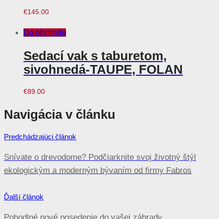
€
145.00
Do obchodu
Sedací vak s taburetom,
sivohnedá-TAUPE, FOLAN
€
89.00
Navigácia v článku
Predchádzajúci článok
Snívate o drevodome? Podčiarknite svoj životný štýl
ekologickým a moderným bývaním od firmy Fabros
Ďalší článok
Pohodlné nové posedenie do vašej záhrady