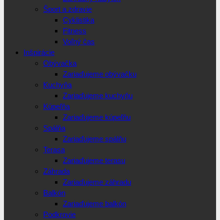
Šport a zdravie
Cyklistika
Fitness
Voľný čas
Inšpirácie
Obývačka
Zariaďujeme obývačku
Kuchyňa
Zariaďujeme kuchyňu
Kúpeľňa
Zariaďujeme kúpeľňu
Spálňa
Zariaďujeme spálňu
Terasa
Zariaďujeme terasu
Záhrada
Zariaďujeme záhradu
Balkón
Zariaďujeme balkón
Podkrovie