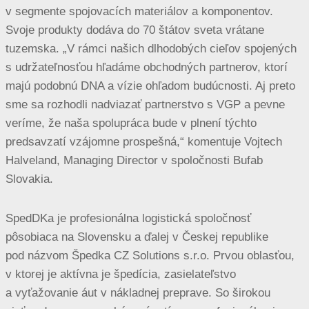
v segmente spojovacích materiálov a komponentov.
Svoje produkty dodáva do 70 štátov sveta vrátane
tuzemska. „V rámci našich dlhodobých cieľov spojených
s udržateľnosťou hľadáme obchodných partnerov, ktorí
majú podobnú DNA a vízie ohľadom budúcnosti. Aj preto
sme sa rozhodli nadviazať partnerstvo s VGP a pevne
veríme, že naša spolupráca bude v plnení týchto
predsavzatí vzájomne prospešná,“ komentuje Vojtech
Halveland, Managing Director v spoločnosti Bufab
Slovakia.
SpedDKa je profesionálna logistická spoločnosť
pôsobiaca na Slovensku a ďalej v Českej republike
pod názvom Špedka CZ Solutions s.r.o. Prvou oblasťou,
v ktorej je aktívna je špedícia, zasielateľstvo
a vyťažovanie áut v nákladnej preprave. So širokou