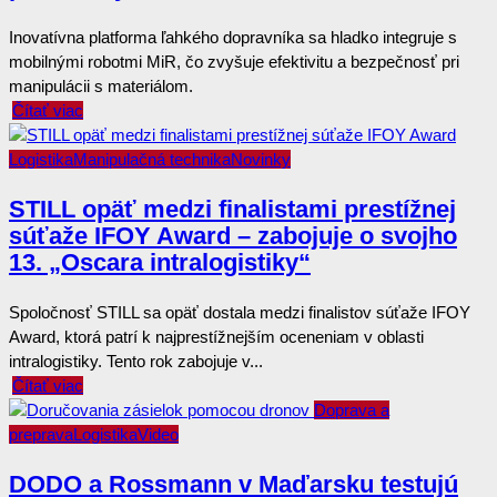
Inovatívna platforma ľahkého dopravníka sa hladko integruje s
mobilnými robotmi MiR, čo zvyšuje efektivitu a bezpečnosť pri
manipulácii s materiálom.
Čítať viac
Logistika
Manipulačná technika
Novinky
STILL opäť medzi finalistami prestížnej
súťaže IFOY Award – zabojuje o svojho
13. „Oscara intralogistiky“
Spoločnosť STILL sa opäť dostala medzi finalistov súťaže IFOY
Award, ktorá patrí k najprestížnejším oceneniam v oblasti
intralogistiky. Tento rok zabojuje v...
Čítať viac
Doprava a
preprava
Logistika
Video
DODO a Rossmann v Maďarsku testujú