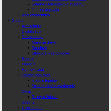
Solárne a fotovoltaické systémy
Tepelné čerpadlá
Vzduchotechnika
Stavba
Architektúra
Digitalizácia
Drevostavby
Masívne drevo
Panelové
Stlpikové – sendvičové
Energie
Financie
Hydroizolácie
Obytné podkrovia
Izolácie tepelné
Strešné okná a svetlovody
Okná
Rolety a žalúzie
Strecha
Urob si sám