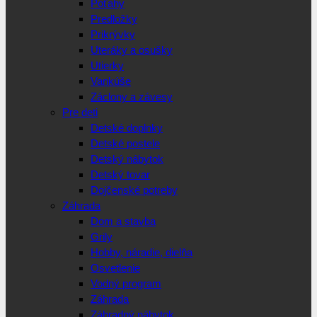
Poťahy
Predložky
Prikrývky
Uteráky a osušky
Utierky
Vankúše
Záclony a závesy
Pre deti
Detské doplnky
Detské postele
Detský nábytok
Detský tovar
Dojčenské potreby
Záhrada
Dom a stavba
Grily
Hobby, náradie, dielňa
Osvetlenie
Vodný program
Záhrada
Záhradný nábytok