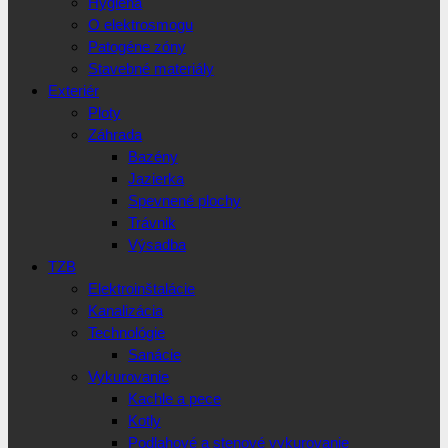
Hygiena
O elektrosmogu
Patogéne zóny
Stavebné materiály
Exteriér
Ploty
Záhrada
Bazény
Jazierka
Spevnené plochy
Trávnik
Výsadba
TZB
Elektroinštalácie
Kanalizácia
Technológie
Sanácie
Vykurovanie
Kachle a pece
Kotly
Podlahové a stenové vykurovanie