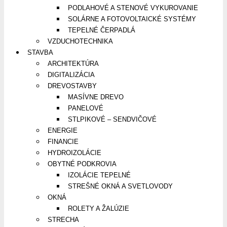
PODLAHOVÉ A STENOVÉ VYKUROVANIE
SOLÁRNE A FOTOVOLTAICKÉ SYSTÉMY
TEPELNÉ ČERPADLÁ
VZDUCHOTECHNIKA
STAVBA
ARCHITEKTÚRA
DIGITALIZÁCIA
DREVOSTAVBY
MASÍVNE DREVO
PANELOVÉ
STLPIKOVÉ – SENDVIČOVÉ
ENERGIE
FINANCIE
HYDROIZOLÁCIE
OBYTNÉ PODKROVIA
IZOLÁCIE TEPELNÉ
STREŠNÉ OKNÁ A SVETLOVODY
OKNÁ
ROLETY A ŽALÚZIE
STRECHA