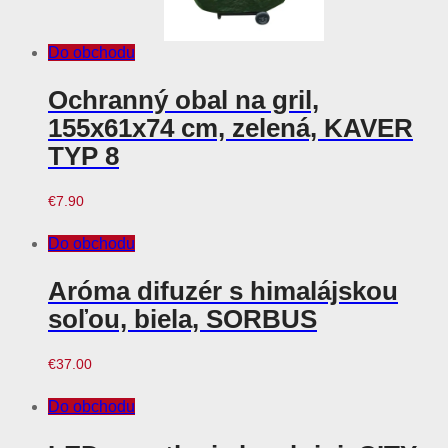
Do obchodu
Ochranný obal na gril,
155x61x74 cm, zelená, KAVER
TYP 8
€
7.90
Do obchodu
Aróma difuzér s himalájskou
soľou, biela, SORBUS
€
37.00
Do obchodu