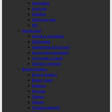
Kancelária
Kuchyňa
Kúpeľňa
Obývacia izba
WC
Domácnosť
Domáce spotrebiče
Elektronika
Inteligentná domácnosť
Kuchynské spotrebiče
Umývanie a pranie
Varenie a pečenie
Bytové doplnky
Bytové doplnky
Bytový textil
Koberce
Kovania
Obrazy
Obrusy
Posteľná bielizeň