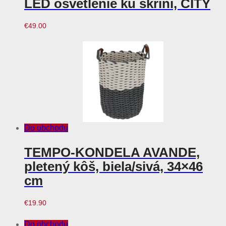
LED osvetlenie ku skrini, CITY
€
49.00
Do obchodu
TEMPO-KONDELA AVANDE,
pletený kôš, biela/sivá, 34×46
cm
€
19.90
Do obchodu