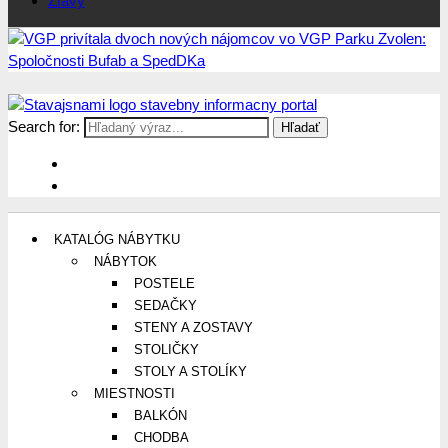
Zľavy
Search for:
Stavajsnami.sk
Stavebníctvo, stavby, byty, domy a všetko o nich
KATALÓG NÁBYTKU
NÁBYTOK
POSTELE
SEDAČKY
STENY A ZOSTAVY
STOLIČKY
STOLY A STOLÍKY
MIESTNOSTI
BALKÓN
CHODBA