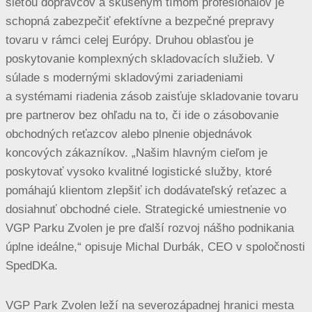
sieťou dopravcov a skúseným tímom profesionálov je
schopná zabezpečiť efektívne a bezpečné prepravy
tovaru v rámci celej Európy. Druhou oblasťou je
poskytovanie komplexných skladovacích služieb. V
súlade s modernými skladovými zariadeniami
a systémami riadenia zásob zaisťuje skladovanie tovaru
pre partnerov bez ohľadu na to, či ide o zásobovanie
obchodných reťazcov alebo plnenie objednávok
koncových zákazníkov. „Našim hlavným cieľom je
poskytovať vysoko kvalitné logistické služby, ktoré
pomáhajú klientom zlepšiť ich dodávateľský reťazec a
dosiahnuť obchodné ciele. Strategické umiestnenie vo
VGP Parku Zvolen je pre ďalší rozvoj nášho podnikania
úplne ideálne,“ opisuje Michal Durbák, CEO v spoločnosti
SpedDKa.
VGP Park Zvolen leží na severozápadnej hranici mesta