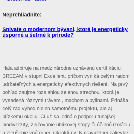
Neprehliadnite:
Snívate o modernom bývaní, ktoré je energeticky
úsporné a šetrné k prírode?
Hala ašpiruje na medzinárodne uznávanú certifikáciu
BREEAM v stupni Excellent, pričom vyniká celým radom
udržateľných a energeticky efektívnych riešení. Na prvý
pohľad zaujme rozsiahlou zelenou strechou, ktorá je
vysadená rôznymi trávami, machom a bylinami. Prináša
celý rad výhod nielen samotnému projektu, ale aj
blízkemu okoliu. Či už sa jedná o podporu tunajšej
biodiverzity, znižovanie uhlíkovej stopy či účinnú izoláciu
a zlepšenie vnútornej mikroklímy. K pravidelnej zálievke