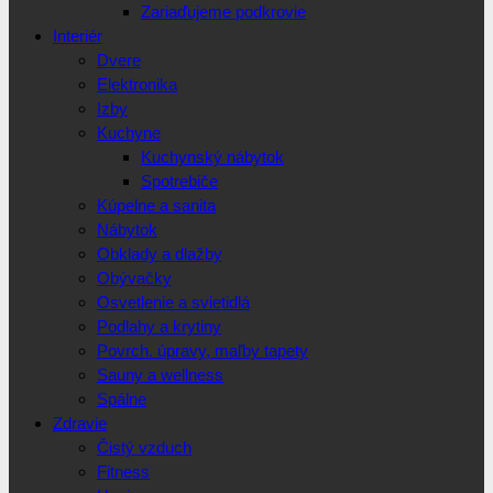
Zariaďujeme podkrovie
Interiér
Dvere
Elektronika
Izby
Kuchyne
Kuchynský nábytok
Spotrebiče
Kúpelne a sanita
Nábytok
Obklady a dlažby
Obývačky
Osvetlenie a svietidlá
Podlahy a krytiny
Povrch. úpravy, maľby tapety
Sauny a wellness
Spálne
Zdravie
Čistý vzduch
Fitness