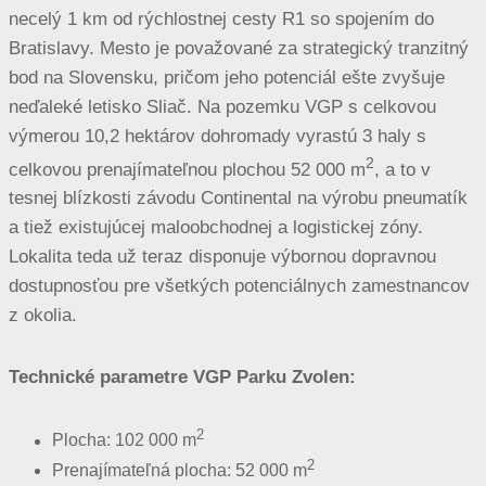
necelý 1 km od rýchlostnej cesty R1 so spojením do
Bratislavy. Mesto je považované za strategický tranzitný
bod na Slovensku, pričom jeho potenciál ešte zvyšuje
neďaleké letisko Sliač. Na pozemku VGP s celkovou
výmerou 10,2 hektárov dohromady vyrastú 3 haly s
2
celkovou prenajímateľnou plochou 52 000 m
, a to v
tesnej blízkosti závodu Continental na výrobu pneumatík
a tiež existujúcej maloobchodnej a logistickej zóny.
Lokalita teda už teraz disponuje výbornou dopravnou
dostupnosťou pre všetkých potenciálnych zamestnancov
z okolia.
Technické parametre VGP Parku Zvolen:
2
Plocha: 102 000 m
2
Prenajímateľná plocha: 52 000 m