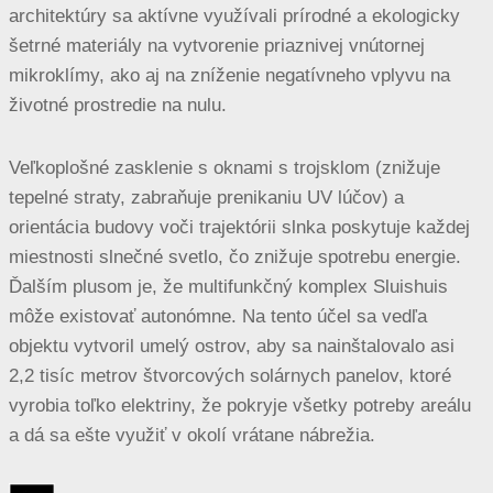
architektúry sa aktívne využívali prírodné a ekologicky
šetrné materiály na vytvorenie priaznivej vnútornej
mikroklímy, ako aj na zníženie negatívneho vplyvu na
životné prostredie na nulu.
Veľkoplošné zasklenie s oknami s trojsklom (znižuje
tepelné straty, zabraňuje prenikaniu UV lúčov) a
orientácia budovy voči trajektórii slnka poskytuje každej
miestnosti slnečné svetlo, čo znižuje spotrebu energie.
Ďalším plusom je, že multifunkčný komplex Sluishuis
môže existovať autonómne. Na tento účel sa vedľa
objektu vytvoril umelý ostrov, aby sa nainštalovalo asi
2,2 tisíc metrov štvorcových solárnych panelov, ktoré
vyrobia toľko elektriny, že pokryje všetky potreby areálu
a dá sa ešte využiť v okolí vrátane nábrežia.