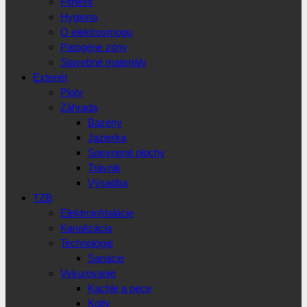
Fitness
Hygiena
O elektrosmogu
Patogéne zóny
Stavebné materiály
Exteriér
Ploty
Záhrada
Bazény
Jazierka
Spevnené plochy
Trávnik
Výsadba
TZB
Elektroinštalácie
Kanalizácia
Technológie
Sanácie
Vykurovanie
Kachle a pece
Kotly