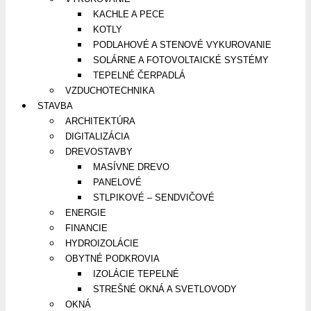
KACHLE A PECE
KOTLY
PODLAHOVÉ A STENOVÉ VYKUROVANIE
SOLÁRNE A FOTOVOLTAICKÉ SYSTÉMY
TEPELNÉ ČERPADLÁ
VZDUCHOTECHNIKA
STAVBA
ARCHITEKTÚRA
DIGITALIZÁCIA
DREVOSTAVBY
MASÍVNE DREVO
PANELOVÉ
STLPIKOVÉ – SENDVIČOVÉ
ENERGIE
FINANCIE
HYDROIZOLÁCIE
OBYTNÉ PODKROVIA
IZOLÁCIE TEPELNÉ
STREŠNÉ OKNÁ A SVETLOVODY
OKNÁ