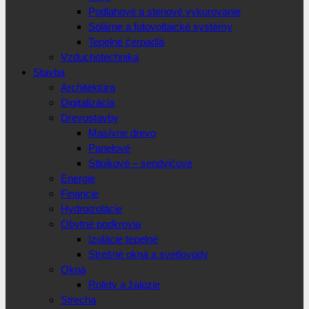
Podlahové a stenové vykurovanie
Solárne a fotovoltaické systémy
Tepelné čerpadlá
Vzduchotechnika
Stavba
Architektúra
Digitalizácia
Drevostavby
Masívne drevo
Panelové
Stlpikové – sendvičové
Energie
Financie
Hydroizolácie
Obytné podkrovia
Izolácie tepelné
Strešné okná a svetlovody
Okná
Rolety a žalúzie
Strecha