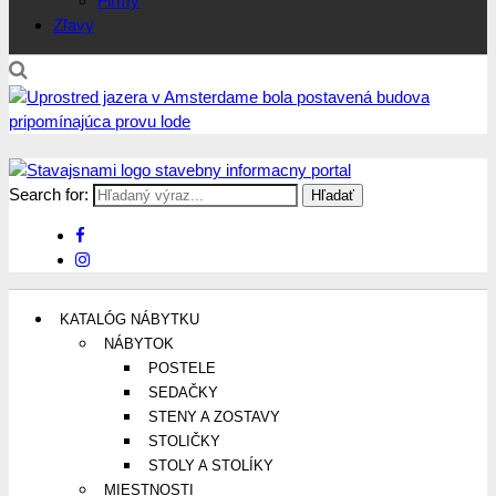
Firmy
Zľavy
Search for:
Stavajsnami.sk
Stavebníctvo, stavby, byty, domy a všetko o nich
KATALÓG NÁBYTKU
NÁBYTOK
POSTELE
SEDAČKY
STENY A ZOSTAVY
STOLIČKY
STOLY A STOLÍKY
MIESTNOSTI