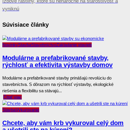
Budúcnosť logistických firiem je investovanie do
technologických inovácií
Ďalší článok
Izbové rastliny, ktoré sú nenáročné na starostlivosť a
vyniknú
Súvisiace články
Novinky
Stavba
Stavebníctvo
Zakladanie stavieb
Modulárne a prefabrikované stavby,
rýchlosť a efektivita výstavby domov
Modulárne a prefabrikované stavby prinášajú revolúciu do