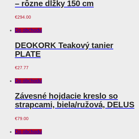
– rôzne dĺžky 150 cm
€
294.00
Do obchodu
DEOKORK Teakový tanier
PLATE
€
27.77
Do obchodu
Závesné hojdacie kreslo so
strapcami, biela/ružová, DELUS
€
79.00