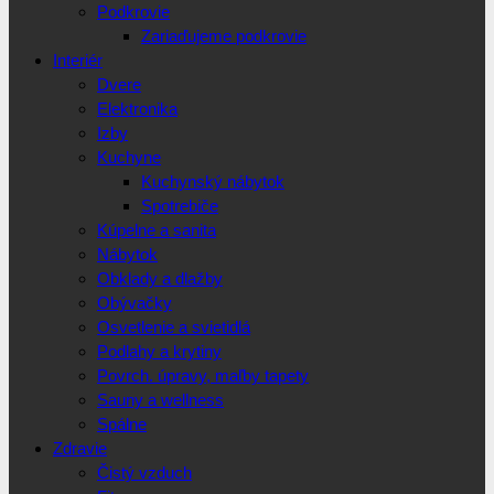
Podkrovie
Zariaďujeme podkrovie
Interiér
Dvere
Elektronika
Izby
Kuchyne
Kuchynský nábytok
Spotrebiče
Kúpelne a sanita
Nábytok
Obklady a dlažby
Obývačky
Osvetlenie a svietidlá
Podlahy a krytiny
Povrch. úpravy, maľby tapety
Sauny a wellness
Spálne
Zdravie
Čistý vzduch