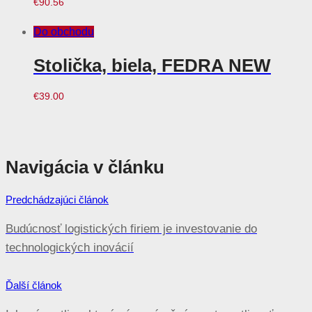
Do obchodu
Slnečník Doppler BASIC Lift
NEO 180 (rôzne farby) 834
zelená
€
90.56
Do obchodu
Stolička, biela, FEDRA NEW
€
39.00
Navigácia v článku
Predchádzajúci článok