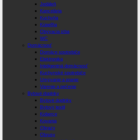
Jedáleň
Kancelária
Kuchyňa
Kúpeľňa
Obývacia izba
WC
Domácnosť
Domáce spotrebiče
Elektronika
Inteligentná domácnosť
Kuchynské spotrebiče
Umývanie a pranie
Varenie a pečenie
Bytové doplnky
Bytové doplnky
Bytový textil
Koberce
Kovania
Obrazy
Obrusy