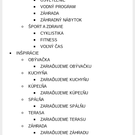
OSVETLENIE
VODNÝ PROGRAM
ZÁHRADA
ZÁHRADNÝ NÁBYTOK
ŠPORT A ZDRAVIE
CYKLISTIKA
FITNESS
VOĽNÝ ČAS
INŠPIRÁCIE
OBÝVAČKA
ZARIAĎUJEME OBÝVAČKU
KUCHYŇA
ZARIAĎUJEME KUCHYŇU
KÚPEĽŇA
ZARIAĎUJEME KÚPEĽŇU
SPÁLŇA
ZARIAĎUJEME SPÁLŇU
TERASA
ZARIAĎUJEME TERASU
ZÁHRADA
ZARIAĎUJEME ZÁHRADU