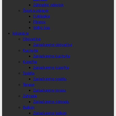
Záhradný nábytok
Šport a zdravie
Cyklistika
Fitness
Voľný čas
Inšpirácie
Obývačka
Zariaďujeme obývačku
Kuchyňa
Zariaďujeme kuchyňu
Kúpeľňa
Zariaďujeme kúpeľňu
Spálňa
Zariaďujeme spálňu
Terasa
Zariaďujeme terasu
Záhrada
Zariaďujeme záhradu
Balkón
Zariaďujeme balkón