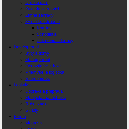
Urob si sám
Zakladanie stavieb
Zimné záhrady
Zvislé konštrukcie
Komíny
Schodištia
Zateplenie a fasády
Development
Byty a domy
Management
Obnoviteľné zdroje
Priemysel a logistika
Stavebníctvo
Logistika
Doprava a preprava
Manipulačná technika
Robotizácia
Sklady
Fórum
Magazín