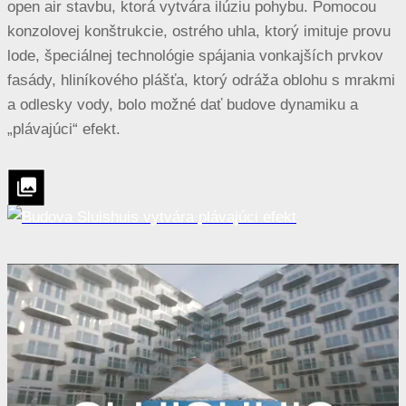
open air stavbu, ktorá vytvára ilúziu pohybu. Pomocou
konzolovej konštrukcie, ostrého uhla, ktorý imituje provu
lode, špeciálnej technológie spájania vonkajších prvkov
fasády, hliníkového plášťa, ktorý odráža oblohu s mrakmi
a odlesky vody, bolo možné dať budove dynamiku a
„plávajúci“ efekt.