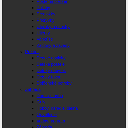
Posteľná bielizeň
Poťahy
Predložky
Prikrývky
Uteráky a osušky
Utierky
Vankúše
Záclony a závesy
Pre deti
Detské doplnky
Detské postele
Detský nábytok
Detský tovar
Dojčenské potreby
Záhrada
Dom a stavba
Grily
Hobby, náradie, dielňa
Osvetlenie
Vodný program
Záhrada