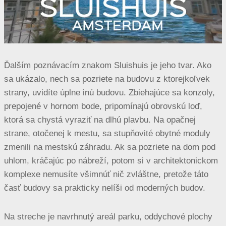
Ďalším poznávacím znakom Sluishuis je jeho tvar. Ako
sa ukázalo, nech sa pozriete na budovu z ktorejkoľvek
strany, uvidíte úplne inú budovu. Zbiehajúce sa konzoly,
prepojené v hornom bode, pripomínajú obrovskú loď,
ktorá sa chystá vyraziť na dlhú plavbu. Na opačnej
strane, otočenej k mestu, sa stupňovité obytné moduly
zmenili na mestskú záhradu. Ak sa pozriete na dom pod
uhlom, kráčajúc po nábreží, potom si v architektonickom
komplexe nemusíte všimnúť nič zvláštne, pretože táto
časť budovy sa prakticky nelíši od moderných budov.
Na streche je navrhnutý areál parku, oddychové plochy