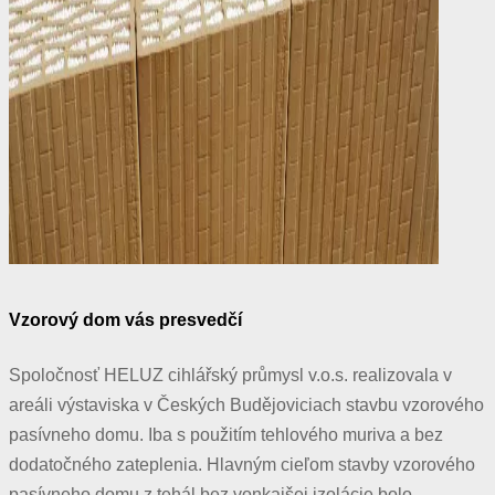
Vzorový dom vás presvedčí
Spoločnosť HELUZ cihlářský průmysl v.o.s. realizovala v
areáli výstaviska v Českých Budějoviciach stavbu vzorového
pasívneho domu. Iba s použitím tehlového muriva a bez
dodatočného zateplenia. Hlavným cieľom stavby vzorového
pasívneho domu z tehál bez vonkajšej izolácie bolo