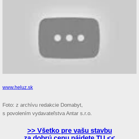
www.heluz
.sk
Foto: z archívu redakcie Domabyt,
s povolením vydavateľstva Antar s.r.o.
>> Všetko pre vašu stavbu
za dobrú cenu nájdete TU <<