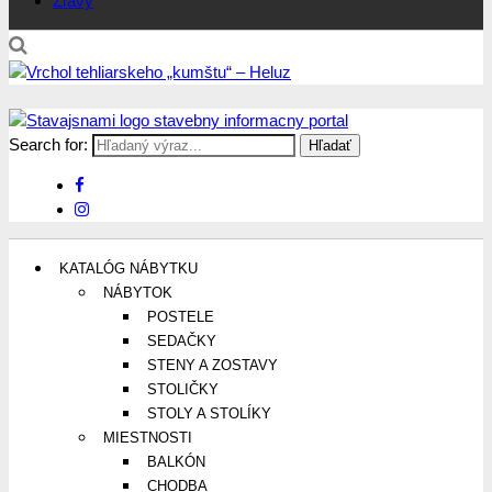
Zľavy
Search for:
Stavajsnami.sk
Stavebníctvo, stavby, byty, domy a všetko o nich
KATALÓG NÁBYTKU
NÁBYTOK
POSTELE
SEDAČKY
STENY A ZOSTAVY
STOLIČKY
STOLY A STOLÍKY
MIESTNOSTI
BALKÓN
CHODBA