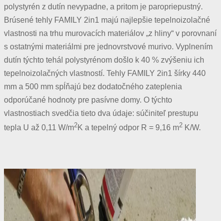
polystyrén z dutín nevypadne, a pritom je paropriepustný.
Brúsené tehly FAMILY 2in1 majú najlepšie tepelnoizolačné
vlastnosti na trhu murovacích materiálov „z hliny“ v porovnaní
s ostatnými materiálmi pre jednovrstvové murivo. Vyplnením
dutín týchto tehál polystyrénom došlo k 40 % zvýšeniu ich
tepelnoizolačných vlastností. Tehly FAMILY 2in1 šírky 440
mm a 500 mm spĺňajú bez dodatočného zateplenia
odporúčané hodnoty pre pasívne domy. O týchto
vlastnostiach svedčia tieto dva údaje: súčiniteľ prestupu
2
2
tepla U až 0,11 W/m
K a tepelný odpor R = 9,16 m
K/W.