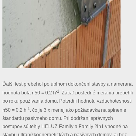
Ďalší test prebehol po úplnom dokončení stavby a nameraná
-1
hodnota bola n50 = 0,2 h
. Zatiaľ posledné merania prebehli
po roku používania domu. Potvrdili hodnotu vzduchotesnosti
-1
n50 = 0,2 h
, čo je 3 x menej ako požiadavka na splnenie
štandardu pasívneho domu. Pri dodržaní správnych
postupov sú tehly HELUZ Family a Family 2in1 vhodné na
stavbu ultranízkoenergetických a pasívnych domov, aj bez