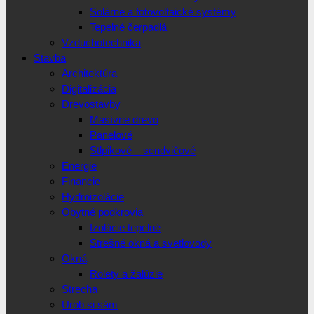
Solárne a fotovoltaické systémy
Tepelné čerpadlá
Vzduchotechnika
Stavba
Architektúra
Digitalizácia
Drevostavby
Masívne drevo
Panelové
Stlpikové – sendvičové
Energie
Financie
Hydroizolácie
Obytné podkrovia
Izolácie tepelné
Strešné okná a svetlovody
Okná
Rolety a žalúzie
Strecha
Urob si sám