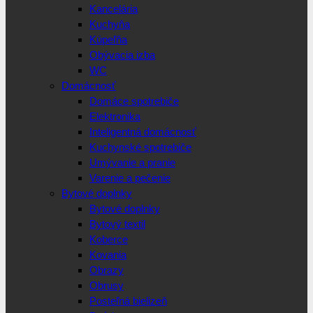
Kancelária
Kuchyňa
Kúpeľňa
Obývacia izba
WC
Domácnosť
Domáce spotrebiče
Elektronika
Inteligentná domácnosť
Kuchynské spotrebiče
Umývanie a pranie
Varenie a pečenie
Bytové doplnky
Bytové doplnky
Bytový textil
Koberce
Kovania
Obrazy
Obrusy
Posteľná bielizeň