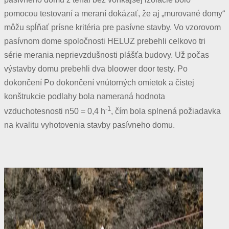
pomocou testovaní a meraní dokázať, že aj „murované domy“
môžu spĺňať prísne kritéria pre pasívne stavby. Vo vzorovom
pasívnom dome spoločnosti HELUZ prebehli celkovo tri
série merania neprievzdušnosti plášťa budovy. Už počas
výstavby domu prebehli dva bloower door testy. Po
dokončení Po dokončení vnútorných omietok a čistej
konštrukcie podlahy bola nameraná hodnota
-1
vzduchotesnosti n50 = 0,4 h
, čím bola splnená požiadavka
na kvalitu vyhotovenia stavby pasívneho domu.