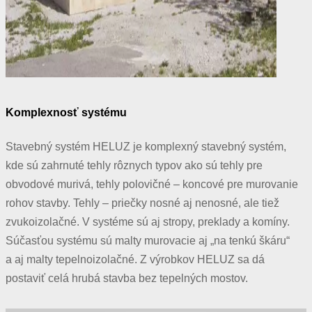
Komplexnosť systému
Stavebný systém HELUZ je komplexný stavebný systém,
kde sú zahrnuté tehly rôznych typov ako sú tehly pre
obvodové murivá, tehly polovičné – koncové pre murovanie
rohov stavby. Tehly – priečky nosné aj nenosné, ale tiež
zvukoizolačné. V systéme sú aj stropy, preklady a komíny.
Súčasťou systému sú malty murovacie aj „na tenkú škáru“
a aj malty tepelnoizolačné. Z výrobkov HELUZ sa dá
postaviť celá hrubá stavba bez tepelných mostov.