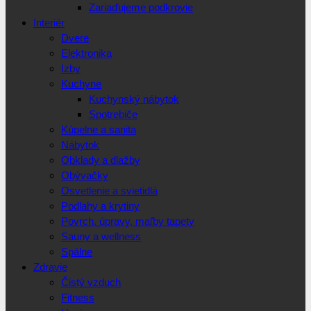
Zariaďujeme podkrovie
Interiér
Dvere
Elektronika
Izby
Kuchyne
Kuchynský nábytok
Spotrebiče
Kúpelne a sanita
Nábytok
Obklady a dlažby
Obývačky
Osvetlenie a svietidlá
Podlahy a krytiny
Povrch. úpravy, maľby tapety
Sauny a wellness
Spálne
Zdravie
Čistý vzduch
Fitness