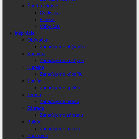
Šport a zdravie
Cyklistika
Fitness
Voľný čas
Inšpirácie
Obývačka
Zariaďujeme obývačku
Kuchyňa
Zariaďujeme kuchyňu
Kúpeľňa
Zariaďujeme kúpeľňu
Spálňa
Zariaďujeme spálňu
Terasa
Zariaďujeme terasu
Záhrada
Zariaďujeme záhradu
Balkón
Zariaďujeme balkón
Podkrovie