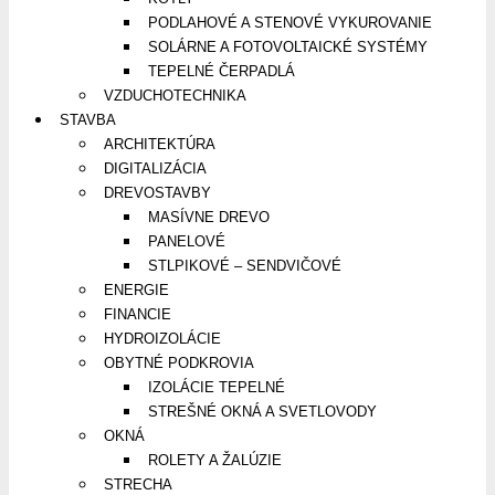
PODLAHOVÉ A STENOVÉ VYKUROVANIE
SOLÁRNE A FOTOVOLTAICKÉ SYSTÉMY
TEPELNÉ ČERPADLÁ
VZDUCHOTECHNIKA
STAVBA
ARCHITEKTÚRA
DIGITALIZÁCIA
DREVOSTAVBY
MASÍVNE DREVO
PANELOVÉ
STLPIKOVÉ – SENDVIČOVÉ
ENERGIE
FINANCIE
HYDROIZOLÁCIE
OBYTNÉ PODKROVIA
IZOLÁCIE TEPELNÉ
STREŠNÉ OKNÁ A SVETLOVODY
OKNÁ
ROLETY A ŽALÚZIE
STRECHA