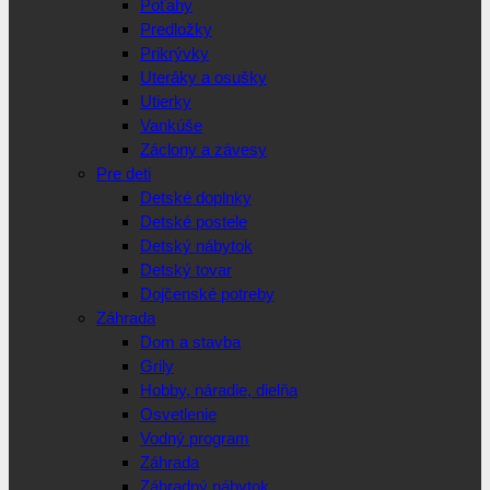
Poťahy
Predložky
Prikrývky
Uteráky a osušky
Utierky
Vankúše
Záclony a závesy
Pre deti
Detské doplnky
Detské postele
Detský nábytok
Detský tovar
Dojčenské potreby
Záhrada
Dom a stavba
Grily
Hobby, náradie, dielňa
Osvetlenie
Vodný program
Záhrada
Záhradný nábytok