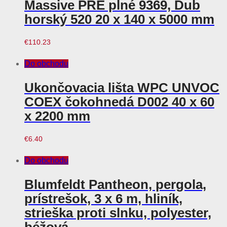
Massive PRE plné 9369, Dub
horský 520 20 x 140 x 5000 mm
€
110.23
Do obchodu
Ukončovacia lišta WPC UNVOC
COEX čokohnedá D002 40 x 60
x 2200 mm
€
6.40
Do obchodu
Blumfeldt Pantheon, pergola,
prístrešok, 3 x 6 m, hliník,
strieška proti slnku, polyester,