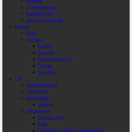
Hygiena
O elektrosmogu
Patogéne zóny
Stavebné materiály
Exteriér
Ploty
Záhrada
Bazény
Jazierka
Spevnené plochy
Trávnik
Výsadba
TZB
Elektroinštalácie
Kanalizácia
Technológie
Sanácie
Vykurovanie
Kachle a pece
Kotly
Podlahové a stenové vykurovanie