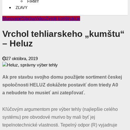
FIRMY
ZĽAVY
Murované
Stavba
Video
Zvislé konštrukcie
Vrchol tehliarskeho „kumštu“
– Heluz
27 októbra, 2019
Ak pre stavbu svojho domu použijete sortiment českej
spoločnosti HELUZ dokážete postaviť dom triedy A0
a nebudete ho musieť ani zatepľovať.
K
ľúčovým argumentom pre výber tehly (najlepšie celého
systému) pre obvodové murivo by mali byť jej
tepelnotechnické vlastnosti. Tepelný odpor (R) vyjadruje