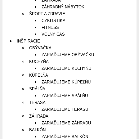
ZÁHRADA
ZÁHRADNÝ NÁBYTOK
ŠPORT A ZDRAVIE
CYKLISTIKA
FITNESS
VOĽNÝ ČAS
INŠPIRÁCIE
OBÝVAČKA
ZARIAĎUJEME OBÝVAČKU
KUCHYŇA
ZARIAĎUJEME KUCHYŇU
KÚPEĽŇA
ZARIAĎUJEME KÚPEĽŇU
SPÁLŇA
ZARIAĎUJEME SPÁLŇU
TERASA
ZARIAĎUJEME TERASU
ZÁHRADA
ZARIAĎUJEME ZÁHRADU
BALKÓN
ZARIAĎUJEME BALKÓN