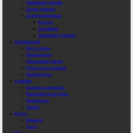
Zakladanie stavieb
Zimné záhrady
Zvislé konštrukcie
Komíny
Schodištia
Zateplenie a fasády
Development
Byty a domy
Management
Obnoviteľné zdroje
Priemysel a logistika
Stavebníctvo
Logistika
Doprava a preprava
Manipulačná technika
Robotizácia
Sklady
Fórum
Magazín
Firmy