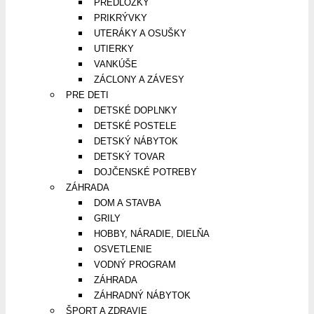
PREDLOŽKY
PRIKRÝVKY
UTERÁKY A OSUŠKY
UTIERKY
VANKÚŠE
ZÁCLONY A ZÁVESY
PRE DETI
DETSKÉ DOPLNKY
DETSKÉ POSTELE
DETSKÝ NÁBYTOK
DETSKÝ TOVAR
DOJČENSKÉ POTREBY
ZÁHRADA
DOM A STAVBA
GRILY
HOBBY, NÁRADIE, DIELŇA
OSVETLENIE
VODNÝ PROGRAM
ZÁHRADA
ZÁHRADNÝ NÁBYTOK
ŠPORT A ZDRAVIE