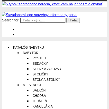
Search for:
Stavajsnami.sk
Stavebníctvo, stavby, byty, domy a všetko o nich
KATALÓG NÁBYTKU
NÁBYTOK
POSTELE
SEDAČKY
STENY A ZOSTAVY
STOLIČKY
STOLY A STOLÍKY
MIESTNOSTI
BALKÓN
CHODBA
JEDÁLEŇ
KANCELÁRIA