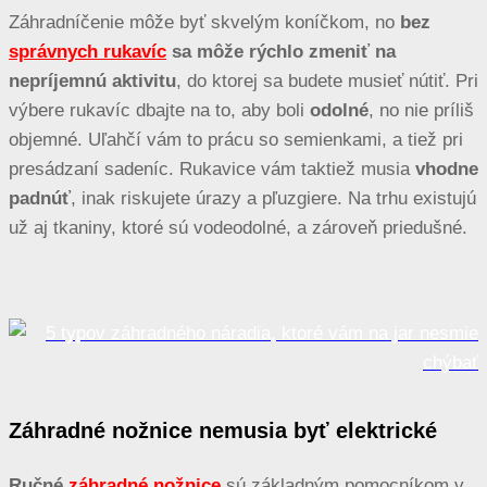
Záhradníčenie môže byť skvelým koníčkom, no
bez
správnych rukavíc
sa môže rýchlo zmeniť na
nepríjemnú aktivitu
, do ktorej sa budete musieť nútiť. Pri
výbere rukavíc dbajte na to, aby boli
odolné
, no nie príliš
objemné. Uľahčí vám to prácu so semienkami, a tiež pri
presádzaní sadeníc. Rukavice vám taktiež musia
vhodne
padnúť
, inak riskujete úrazy a pľuzgiere. Na trhu existujú
už aj tkaniny, ktoré sú vodeodolné, a zároveň priedušné.
Záhradné nožnice nemusia byť elektrické
Ručné
záhradné nožnice
sú základným pomocníkom v