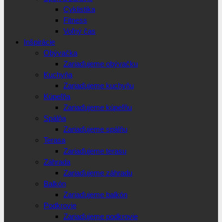
Cyklistika
Fitness
Voľný čas
Inšpirácie
Obývačka
Zariaďujeme obývačku
Kuchyňa
Zariaďujeme kuchyňu
Kúpeľňa
Zariaďujeme kúpeľňu
Spálňa
Zariaďujeme spálňu
Terasa
Zariaďujeme terasu
Záhrada
Zariaďujeme záhradu
Balkón
Zariaďujeme balkón
Podkrovie
Zariaďujeme podkrovie