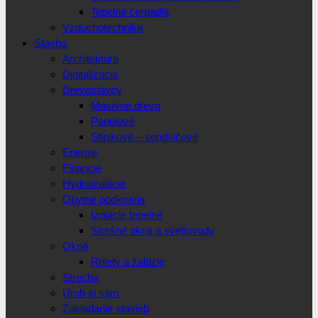
Tepelné čerpadlá
Vzduchotechnika
Stavba
Architektúra
Digitalizácia
Drevostavby
Masívne drevo
Panelové
Stlpikové – sendvičové
Energie
Financie
Hydroizolácie
Obytné podkrovia
Izolácie tepelné
Strešné okná a svetlovody
Okná
Rolety a žalúzie
Strecha
Urob si sám
Zakladanie stavieb