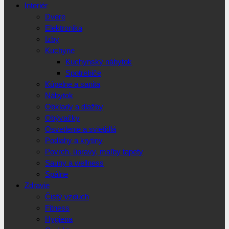
Interiér
Dvere
Elektronika
Izby
Kuchyne
Kuchynský nábytok
Spotrebiče
Kúpelne a sanita
Nábytok
Obklady a dlažby
Obývačky
Osvetlenie a svietidlá
Podlahy a krytiny
Povrch. úpravy, maľby tapety
Sauny a wellness
Spálne
Zdravie
Čistý vzduch
Fitness
Hygiena