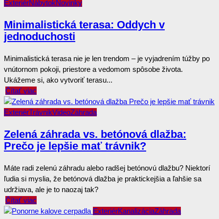
Exteriér
Nábytok
Novinky
Minimalistická terasa: Oddych v
jednoduchosti
Minimalistická terasa nie je len trendom – je vyjadrením túžby po
vnútornom pokoji, priestore a vedomom spôsobe života.
Ukážeme si, ako vytvoriť terasu...
Čítať viac
Exteriér
Trávnik
Video
Záhrada
Zelená záhrada vs. betónová dlažba:
Prečo je lepšie mať trávnik?
Máte radi zelenú záhradu alebo radšej betónovú dlažbu? Niektorí
ľudia si myslia, že betónová dlažba je praktickejšia a ľahšie sa
udržiava, ale je to naozaj tak?
Čítať viac
Exteriér
Kanalizácia
Záhrada