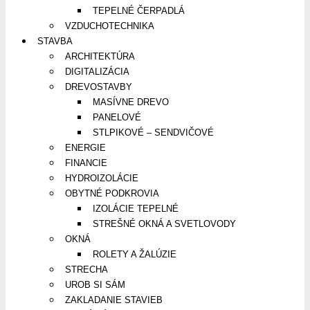
TEPELNÉ ČERPADLÁ
VZDUCHOTECHNIKA
STAVBA
ARCHITEKTÚRA
DIGITALIZÁCIA
DREVOSTAVBY
MASÍVNE DREVO
PANELOVÉ
STLPIKOVÉ – SENDVIČOVÉ
ENERGIE
FINANCIE
HYDROIZOLÁCIE
OBYTNÉ PODKROVIA
IZOLÁCIE TEPELNÉ
STREŠNÉ OKNÁ A SVETLOVODY
OKNÁ
ROLETY A ŽALÚZIE
STRECHA
UROB SI SÁM
ZAKLADANIE STAVIEB