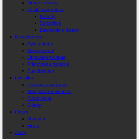
Zimné záhrady
Zvislé konštrukcie
Komíny
Schodištia
Zateplenie a fasády
Development
Byty a domy
Management
Obnoviteľné zdroje
Priemysel a logistika
Stavebníctvo
Logistika
Doprava a preprava
Manipulačná technika
Robotizácia
Sklady
Fórum
Magazín
Firmy
Zľavy