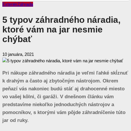
Exteriér
Záhrada
5 typov záhradného náradia,
ktoré vám na jar nesmie
chýbať
10 januára, 2021
Pri nákupe záhradného náradia je veľmi ľahké skĺznuť
k drahým a často aj zbytočným nástrojom. Okrem
peňazí vás nakoniec budú stáť aj drahocenné miesto
vo vašej kôlni, či garáži. V dnešnom článku vám
predstavíme niekoľko jednoduchých nástrojov a
pomocníkov, s ktorými vám pôjde záhradníčenie túto
jar od ruky.