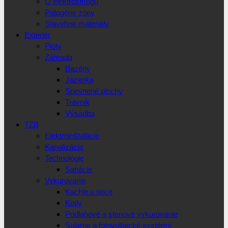
O elektrosmogu
Patogéne zóny
Stavebné materiály
Exteriér
Ploty
Záhrada
Bazény
Jazierka
Spevnené plochy
Trávnik
Výsadba
TZB
Elektroinštalácie
Kanalizácia
Technológie
Sanácie
Vykurovanie
Kachle a pece
Kotly
Podlahové a stenové vykurovanie
Solárne a fotovoltaické systémy