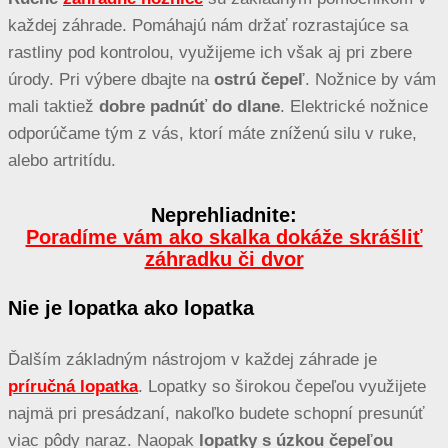
každej záhrade. Pomáhajú nám držať rozrastajúce sa
rastliny pod kontrolou, využijeme ich však aj pri zbere
úrody. Pri výbere dbajte na
ostrú čepeľ
. Nožnice by vám
mali taktiež
dobre padnúť do dlane
. Elektrické nožnice
odporúčame tým z vás, ktorí máte zníženú silu v ruke,
alebo artritídu.
Neprehliadnite:
Poradíme vám ako skalka dokáže skrášliť
záhradku či dvor
Nie je lopatka ako lopatka
Ďalším základným nástrojom v každej záhrade je
príručná lopatka
. Lopatky so širokou čepeľou využijete
najmä pri presádzaní, nakoľko budete schopní presunúť
viac pôdy naraz. Naopak
lopatky s úzkou čepeľou