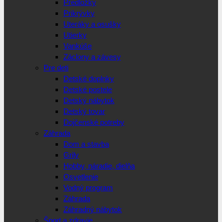
Predložky
Prikrývky
Uteráky a osušky
Utierky
Vankúše
Záclony a závesy
Pre deti
Detské doplnky
Detské postele
Detský nábytok
Detský tovar
Dojčenské potreby
Záhrada
Dom a stavba
Grily
Hobby, náradie, dielňa
Osvetlenie
Vodný program
Záhrada
Záhradný nábytok
Šport a zdravie