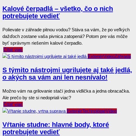
Kalové čerpadlá – všetko, čo o nich
potrebujete vedieť
Polievate v záhrade pitnou vodou? Stáva sa vám, že po veľkých
dažďoch zostane vaša pivnica zatopená? Potom pre vás môže
byť správnym riešením kalové čerpadlo.
Čítať viac
Exteriér
Video
Záhrada
S týmito nástrojmi ugrilujete aj také jedlá,
o akých sa vám ani len nesnívalo!
Možno vám na grilovanie stačí jedna vidlička a jedna obracačka.
Ale prečo by ste si nedopriali viac?
Čítať viac
Exteriér
Technológie
Video
Vŕtanie studne: hlavné body, ktoré
potrebujete vedieť