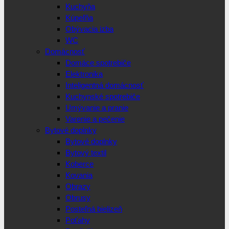
Kuchyňa
Kúpeľňa
Obývacia izba
WC
Domácnosť
Domáce spotrebiče
Elektronika
Inteligentná domácnosť
Kuchynské spotrebiče
Umývanie a pranie
Varenie a pečenie
Bytové doplnky
Bytové doplnky
Bytový textil
Koberce
Kovania
Obrazy
Obrusy
Posteľná bielizeň
Poťahy