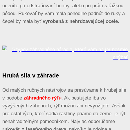
oceníte pri odstraňovaní buriny, alebo pri práci s ťažkou
pôdou. Rukoväť by vám mala pohodlne padnúť do ruky a
čepeľ by mala byť
vyrobená z nehrdzavejúcej ocele.
Hrubá sila v záhrade
Od malých ručných nástrojov sa presúvame k hrubej sile
v podobe
záhradného rýľu
. Ak pestujete iba vo
vyvýšených záhonoch, rýľ možno ani nevyužijete. Avšak
pre ostatných, ktorí sadia rastliny priamo do zeme, je rýľ
nenahraditeľným pomocníkom. Najviac odporúčame
rukoväť z jaseňového dreva
, nakoľko je odolná a