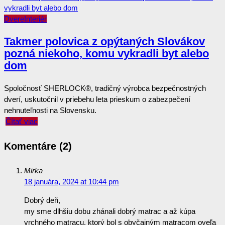
Dvere
Interiér
Takmer polovica z opýtaných Slovákov
pozná niekoho, komu vykradli byt alebo
dom
Spoločnosť SHERLOCK®, tradičný výrobca bezpečnostných
dverí, uskutočnil v priebehu leta prieskum o zabezpečení
nehnuteľnosti na Slovensku.
Čítať viac
Komentáre (2)
Mirka
18 januára, 2024 at 10:44 pm
Dobrý deň,
my sme dlhšiu dobu zhánali dobrý matrac a až kúpa
vrchného matracu, ktorý bol s obyčajným matracom oveľa