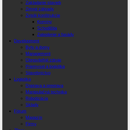
Zakladanie stavieb
Zimné záhrady
Zvislé konštrukcie
Komíny
Schodištia
Zateplenie a fasády
Development
Byty a domy
Management
Obnoviteľné zdroje
Priemysel a logistika
Stavebníctvo
Logistika
Doprava a preprava
Manipulačná technika
Robotizácia
Sklady
Fórum
Magazín
Firmy