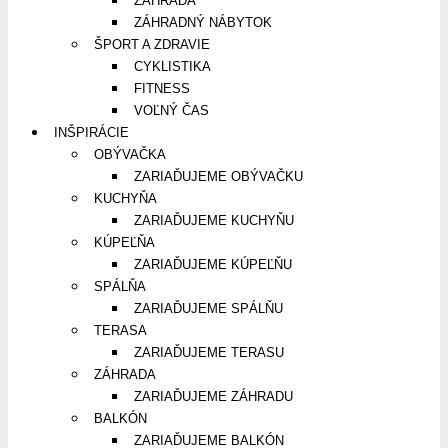
ZÁHRADA
ZÁHRADNÝ NÁBYTOK
ŠPORT A ZDRAVIE
CYKLISTIKA
FITNESS
VOĽNÝ ČAS
INŠPIRÁCIE
OBÝVAČKA
ZARIAĎUJEME OBÝVAČKU
KUCHYŇA
ZARIAĎUJEME KUCHYŇU
KÚPEĽŇA
ZARIAĎUJEME KÚPEĽŇU
SPÁLŇA
ZARIAĎUJEME SPÁLŇU
TERASA
ZARIAĎUJEME TERASU
ZÁHRADA
ZARIAĎUJEME ZÁHRADU
BALKÓN
ZARIAĎUJEME BALKÓN