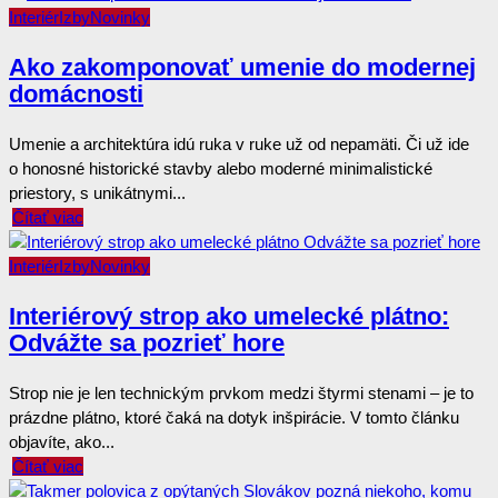
Interiér
Izby
Novinky
Ako zakomponovať umenie do modernej
domácnosti
Umenie a architektúra idú ruka v ruke už od nepamäti. Či už ide
o honosné historické stavby alebo moderné minimalistické
priestory, s unikátnymi...
Čítať viac
Interiér
Izby
Novinky
Interiérový strop ako umelecké plátno:
Odvážte sa pozrieť hore
Strop nie je len technickým prvkom medzi štyrmi stenami – je to
prázdne plátno, ktoré čaká na dotyk inšpirácie. V tomto článku
objavíte, ako...
Čítať viac