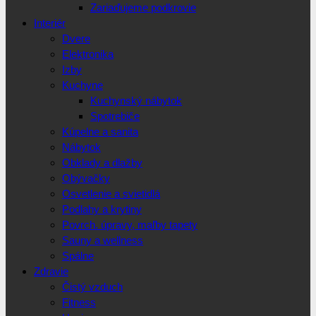
Zariaďujeme podkrovie
Interiér
Dvere
Elektronika
Izby
Kuchyne
Kuchynský nábytok
Spotrebiče
Kúpelne a sanita
Nábytok
Obklady a dlažby
Obývačky
Osvetlenie a svietidlá
Podlahy a krytiny
Povrch. úpravy, maľby tapety
Sauny a wellness
Spálne
Zdravie
Čistý vzduch
Fitness