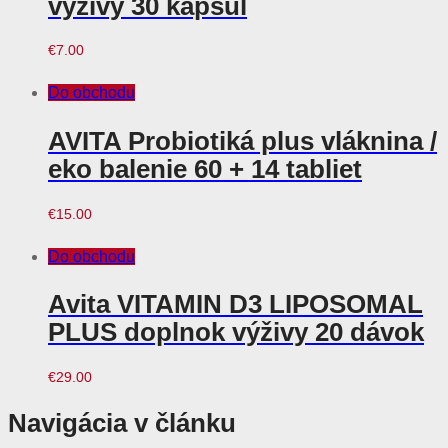
výživy 30 kapsúl
€
7.00
Do obchodu
AVITA Probiotiká plus vláknina /
eko balenie 60 + 14 tabliet
€
15.00
Do obchodu
Avita VITAMIN D3 LIPOSOMAL
PLUS doplnok výživy 20 dávok
€
29.00
Navigácia v článku