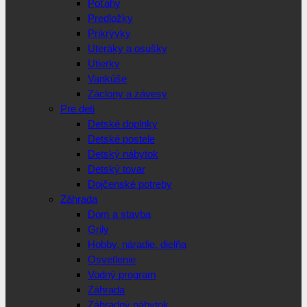
Poťahy
Predložky
Prikrývky
Uteráky a osušky
Utierky
Vankúše
Záclony a závesy
Pre deti
Detské doplnky
Detské postele
Detský nábytok
Detský tovar
Dojčenské potreby
Záhrada
Dom a stavba
Grily
Hobby, náradie, dielňa
Osvetlenie
Vodný program
Záhrada
Záhradný nábytok