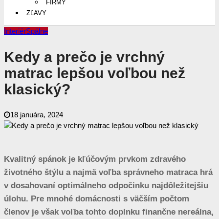
FIRMY
ZĽAVY
Interiér
Spálne
Kedy a prečo je vrchný
matrac lepšou voľbou než
klasický?
18 januára, 2024
Kvalitný spánok je kľúčovým prvkom zdravého
životného štýlu a najmä voľba správneho matraca hrá
v dosahovaní optimálneho odpočinku najdôležitejšiu
úlohu. Pre mnohé domácnosti s väčším počtom
členov je však voľba tohto doplnku finančne nereálna,