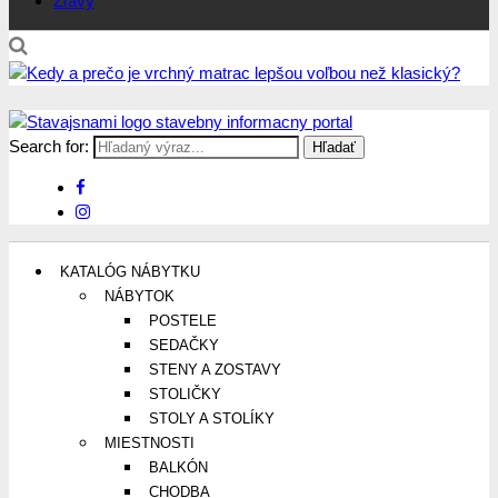
Zľavy
Search for:
Stavajsnami.sk
Stavebníctvo, stavby, byty, domy a všetko o nich
KATALÓG NÁBYTKU
NÁBYTOK
POSTELE
SEDAČKY
STENY A ZOSTAVY
STOLIČKY
STOLY A STOLÍKY
MIESTNOSTI
BALKÓN
CHODBA