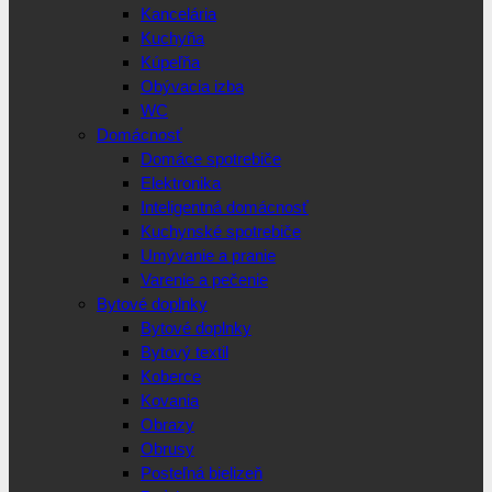
Kancelária
Kuchyňa
Kúpeľňa
Obývacia izba
WC
Domácnosť
Domáce spotrebiče
Elektronika
Inteligentná domácnosť
Kuchynské spotrebiče
Umývanie a pranie
Varenie a pečenie
Bytové doplnky
Bytové doplnky
Bytový textil
Koberce
Kovania
Obrazy
Obrusy
Posteľná bielizeň