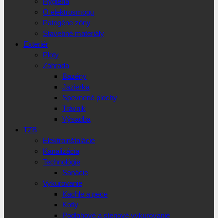
Hygiena
O elektrosmogu
Patogéne zóny
Stavebné materiály
Exteriér
Ploty
Záhrada
Bazény
Jazierka
Spevnené plochy
Trávnik
Výsadba
TZB
Elektroinštalácie
Kanalizácia
Technológie
Sanácie
Vykurovanie
Kachle a pece
Kotly
Podlahové a stenové vykurovanie