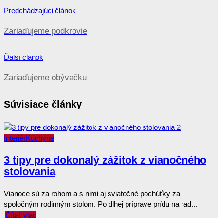
Predchádzajúci článok
Zariaďujeme podkrovie
Ďalší článok
Zariaďujeme obývačku
Súvisiace články
Interiér
Kuchyne
3 tipy pre dokonalý zážitok z vianočného
stolovania
Vianoce sú za rohom a s nimi aj sviatočné pochúťky za
spoločným rodinným stolom. Po dlhej príprave prídu na rad...
Čítať viac