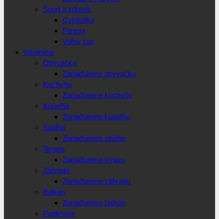
Šport a zdravie
Cyklistika
Fitness
Voľný čas
Inšpirácie
Obývačka
Zariaďujeme obývačku
Kuchyňa
Zariaďujeme kuchyňu
Kúpeľňa
Zariaďujeme kúpeľňu
Spálňa
Zariaďujeme spálňu
Terasa
Zariaďujeme terasu
Záhrada
Zariaďujeme záhradu
Balkón
Zariaďujeme balkón
Podkrovie