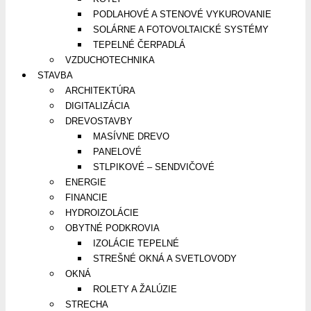
PODLAHOVÉ A STENOVÉ VYKUROVANIE
SOLÁRNE A FOTOVOLTAICKÉ SYSTÉMY
TEPELNÉ ČERPADLÁ
VZDUCHOTECHNIKA
STAVBA
ARCHITEKTÚRA
DIGITALIZÁCIA
DREVOSTAVBY
MASÍVNE DREVO
PANELOVÉ
STLPIKOVÉ – SENDVIČOVÉ
ENERGIE
FINANCIE
HYDROIZOLÁCIE
OBYTNÉ PODKROVIA
IZOLÁCIE TEPELNÉ
STREŠNÉ OKNÁ A SVETLOVODY
OKNÁ
ROLETY A ŽALÚZIE
STRECHA