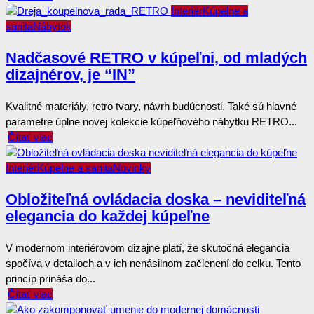
Interiér
Kúpelne a
sanita
Nábytok
Nadčasové RETRO v kúpeľni, od mladých
dizajnérov, je “IN”
Kvalitné materiály, retro tvary, návrh budúcnosti. Také sú hlavné
parametre úplne novej kolekcie kúpeľňového nábytku RETRO...
Čítať viac
Interiér
Kúpelne a sanita
Novinky
Obložiteľná ovládacia doska – neviditeľná
elegancia do každej kúpeľne
V modernom interiérovom dizajne platí, že skutočná elegancia
spočíva v detailoch a v ich nenásilnom začlenení do celku. Tento
princíp prináša do...
Čítať viac