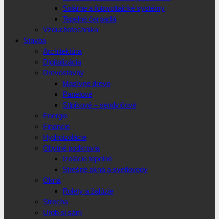
Solárne a fotovoltaické systémy
Tepelné čerpadlá
Vzduchotechnika
Stavba
Architektúra
Digitalizácia
Drevostavby
Masívne drevo
Panelové
Stlpikové – sendvičové
Energie
Financie
Hydroizolácie
Obytné podkrovia
Izolácie tepelné
Strešné okná a svetlovody
Okná
Rolety a žalúzie
Strecha
Urob si sám