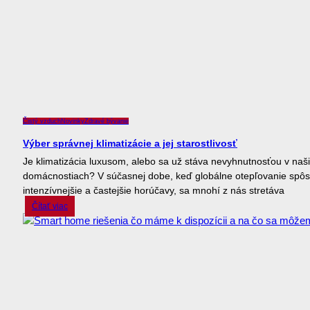
Čistý vzduch
Novinky
Zdravé bývanie
Výber správnej klimatizácie a jej starostlivosť
Je klimatizácia luxusom, alebo sa už stáva nevyhnutnosťou v naš
domácnostiach? V súčasnej dobe, keď globálne otepľovanie spôs
intenzívnejšie a častejšie horúčavy, sa mnohí z nás stretáva
Čítať viac