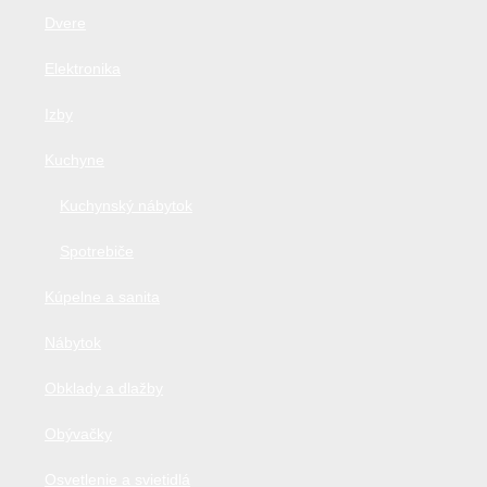
Dvere
Elektronika
Izby
Kuchyne
Kuchynský nábytok
Spotrebiče
Kúpelne a sanita
Nábytok
Obklady a dlažby
Obývačky
Osvetlenie a svietidlá