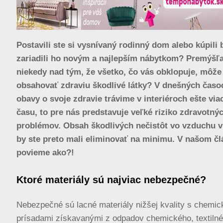
Postavili ste si vysnívaný rodinný dom alebo kúpili 
zariadili ho novým a najlepším nábytkom? Premýšľal
niekedy nad tým, že všetko, čo vás obklopuje, môže
obsahovať zdraviu škodlivé látky? V dnešných časo
obavy o svoje zdravie trávime v interiéroch ešte vi
času, to pre nás predstavuje veľké riziko zdravotný
problémov. Obsah škodlivých nečistôt vo vzduchu v
by ste preto mali eliminovať na minimu. V našom čl
povieme ako?!
Ktoré materiály sú najviac nebezpečné?
Nebezpečné sú lacné materiály nižšej kvality s chemi
prísadami získavanými z odpadov chemického, textilné