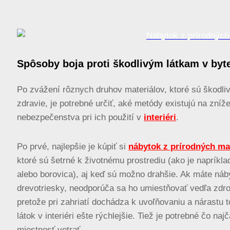
Spôsoby boja proti škodlivým látkam v byt
Po zvážení rôznych druhov materiálov, ktoré sú škodli
zdravie, je potrebné určiť, aké metódy existujú na zníž
nebezpečenstva pri ich použití v
interiéri
.
Po prvé, najlepšie je kúpiť si
nábytok z prírodných ma
ktoré sú šetrné k životnému prostrediu (ako je napríkla
alebo borovica), aj keď sú možno drahšie. Ak máte náb
drevotriesky, neodporúča sa ho umiestňovať vedľa zdroj
pretože pri zahriatí dochádza k uvoľňovaniu a nárastu 
látok v interiéri ešte rýchlejšie. Tiež je potrebné čo najč
miestnosť vetrať.