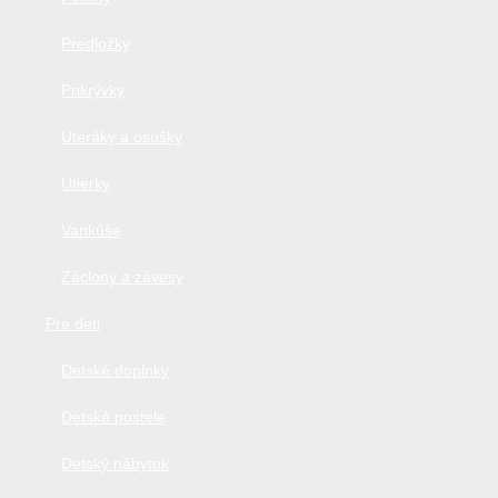
Predložky
Prikrývky
Uteráky a osušky
Utierky
Vankúše
Záclony a závesy
Pre deti
Detské doplnky
Detské postele
Detský nábytok