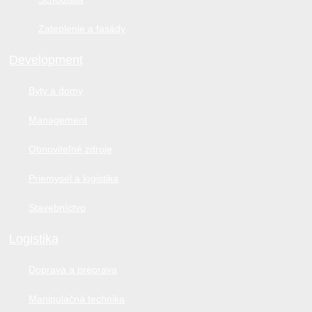
Zateplenie a fasády
Development
Byty a domy
Management
Obnoviteľné zdroje
Priemysel a logistika
Stavebníctvo
Logistika
Doprava a preprava
Manipulačná technika