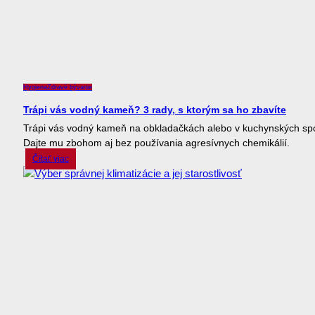
Hygiena
Zdravé bývanie
Trápi vás vodný kameň? 3 rady, s ktorým sa ho zbavíte
Trápi vás vodný kameň na obkladačkách alebo v kuchynských sp
Dajte mu zbohom aj bez používania agresívnych chemikálií.
Čítať viac