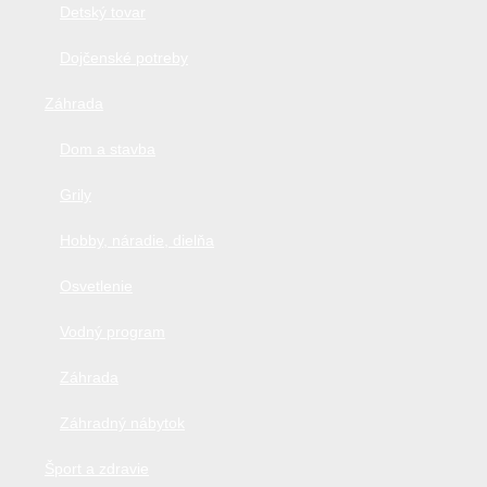
Detský tovar
Dojčenské potreby
Záhrada
Dom a stavba
Grily
Hobby, náradie, dielňa
Osvetlenie
Vodný program
Záhrada
Záhradný nábytok
Šport a zdravie