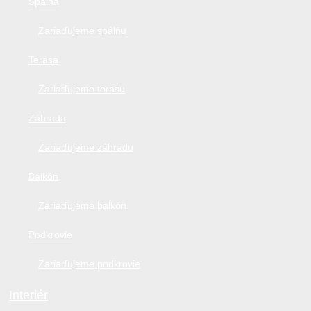
Spálňa
Zariaďujeme spálňu
Terasa
Zariaďujeme terasu
Záhrada
Zariaďujeme záhradu
Balkón
Zariaďujeme balkón
Podkrovie
Zariaďujeme podkrovie
Interiér