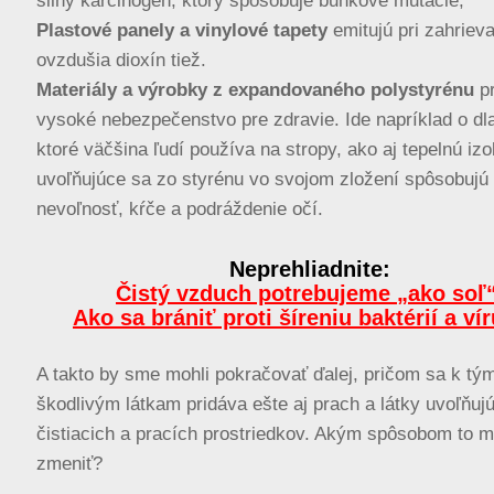
silný karcinogén, ktorý spôsobuje bunkové mutácie;
Plastové panely a vinylové tapety
emitujú pri zahriev
ovzdušia dioxín tiež.
Materiály a výrobky z expandovaného polystyrénu
pr
vysoké nebezpečenstvo pre zdravie. Ide napríklad o dl
ktoré väčšina ľudí používa na stropy, ako aj tepelnú izo
uvoľňujúce sa zo styrénu vo svojom zložení spôsobujú 
nevoľnosť, kŕče a podráždenie očí.
Neprehliadnite:
Čistý vzduch potrebujeme „ako soľ“
Ako sa brániť proti šíreniu baktérií a ví
A takto by sme mohli pokračovať ďalej, pričom sa k tý
škodlivým látkam pridáva ešte aj prach a látky uvoľňuj
čistiacich a pracích prostriedkov. Akým spôsobom to 
zmeniť?