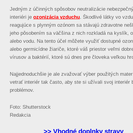
Jedným z účinných spôsobov neutralizácie nebezpečný
interiéri je
ozonizácia vzduchu
. Škodlivé látky vo vzd
reagujúce s plynným ozónom sa stávajú zdravotne ne
jeho pôsobením sa väčšina z nich rozkladá na kyslík, ox
alebo vodu. Na tento účel môžete využiť dostupné ozon
alebo germicídne žiariče, ktoré váš priestor veľmi dobr
vírusov a baktérií, ktoré sú dnes pre človeka veľkou hr
Najjednoduchšie je ale zvažovať výber použitých mater
vetrať interiér tak často, aby ste si užívali svoj interiér
problémov.
Foto: Shutterstock
Redakcia
>> Vhodné doplnky stravy