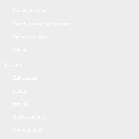
Podlahy a krytiny
Povrch. úpravy, maľby tapety
Sauny a wellness
Spálne
Zdravie
Čistý vzduch
Fitness
Hygiena
O elektrosmogu
Patogéne zóny