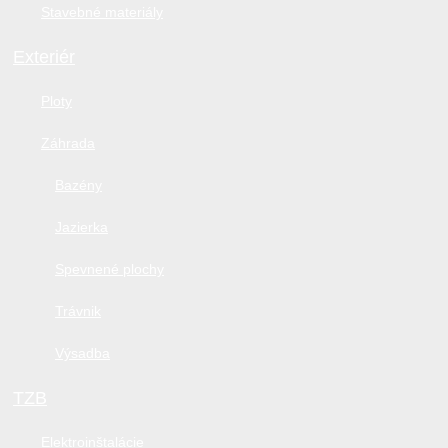
Stavebné materiály
Exteriér
Ploty
Záhrada
Bazény
Jazierka
Spevnené plochy
Trávnik
Výsadba
TZB
Elektroinštalácie