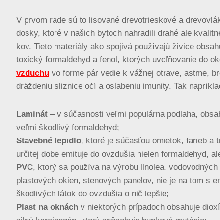
V prvom rade sú to lisované drevotrieskové a drevovlák
dosky, ktoré v našich bytoch nahradili drahé ale kvalitn
kov. Tieto materiály ako spojivá používajú živice obsah
toxický formaldehyd a fenol, ktorých uvoľňovanie do ok
vzduchu
vo forme pár vedie k vážnej otrave, astme, br
dráždeniu sliznice očí a oslabeniu imunity. Tak napríkla
Laminát
– v súčasnosti veľmi populárna podlaha, obsa
veľmi škodlivý formaldehyd;
Stavebné lepidlo
, ktoré je súčasťou omietok, farieb a 
určitej dobe emituje do ovzdušia nielen formaldehyd, ale
PVC
, ktorý sa používa na výrobu linolea, vodovodných 
plastových okien, stenových panelov, nie je na tom s 
škodlivých látok do ovzdušia o nič lepšie;
Plast na oknách
v niektorých prípadoch obsahuje dioxí