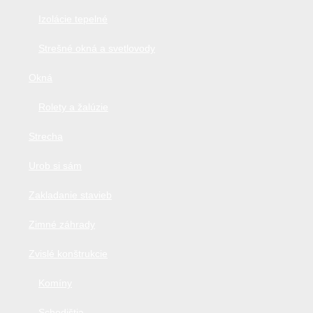
Izolácie tepelné
Strešné okná a svetlovody
Okná
Rolety a žalúzie
Strecha
Urob si sám
Zakladanie stavieb
Zimné záhrady
Zvislé konštrukcie
Komíny
Schodištia