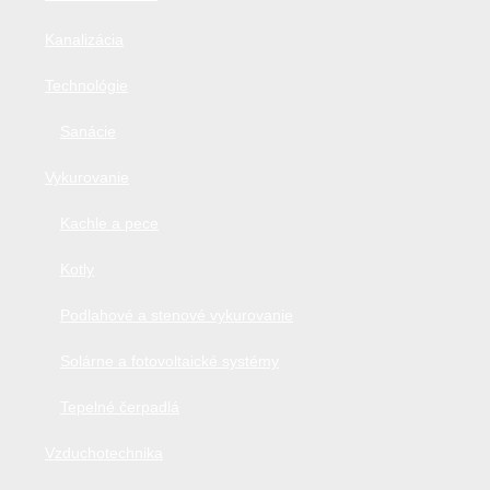
Kanalizácia
Technológie
Sanácie
Vykurovanie
Kachle a pece
Kotly
Podlahové a stenové vykurovanie
Solárne a fotovoltaické systémy
Tepelné čerpadlá
Vzduchotechnika