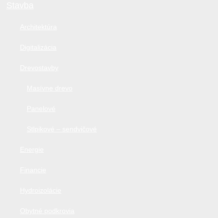
Stavba
Architektúra
Digitalizácia
Drevostavby
Masívne drevo
Panelové
Stlpikové – sendvičové
Energie
Financie
Hydroizolácie
Obytné podkrovia