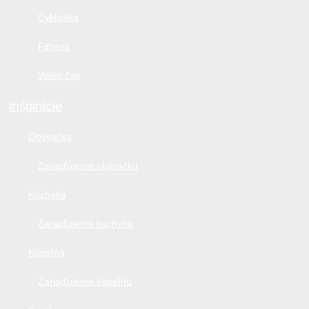
Cyklistika
Fitness
Voľný čas
Inšpirácie
Obývačka
Zariaďujeme obývačku
Kuchyňa
Zariaďujeme kuchyňu
Kúpeľňa
Zariaďujeme kúpeľňu