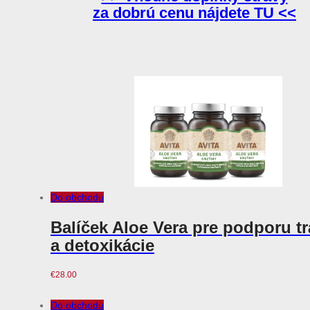
za dobrú cenu nájdete TU <<
Do obchodu
Balíček Aloe Vera pre podporu t
a detoxikácie
€
28.00
Do obchodu