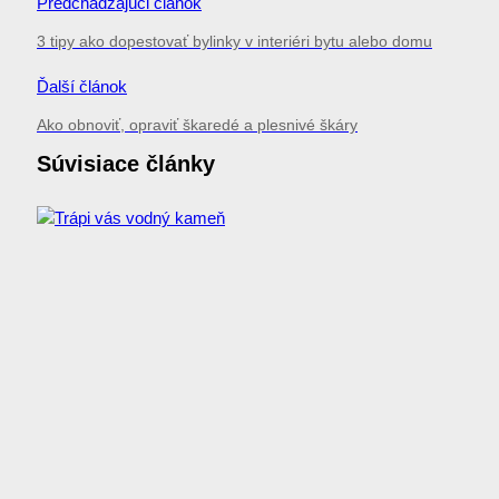
Navigácia
Predchádzajúci článok
v
3 tipy ako dopestovať bylinky v interiéri bytu alebo domu
článku
Ďalší článok
Ako obnoviť, opraviť škaredé a plesnivé škáry
Súvisiace články