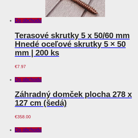
Do obchodu
Terasové skrutky 5 x 50/60 mm
Hnedé oceľové skrutky 5 × 50
mm | 200 ks
€
7.97
Do obchodu
Záhradný domček plocha 278 x
127 cm (šedá)
€
358.00
Do obchodu