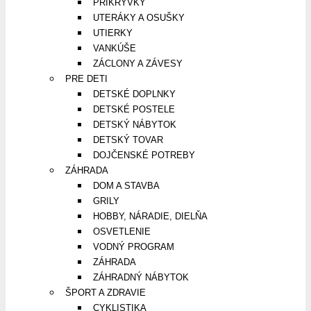
PRIKRÝVKY
UTERÁKY A OSUŠKY
UTIERKY
VANKÚŠE
ZÁCLONY A ZÁVESY
PRE DETI
DETSKÉ DOPLNKY
DETSKÉ POSTELE
DETSKÝ NÁBYTOK
DETSKÝ TOVAR
DOJČENSKÉ POTREBY
ZÁHRADA
DOM A STAVBA
GRILY
HOBBY, NÁRADIE, DIELŇA
OSVETLENIE
VODNÝ PROGRAM
ZÁHRADA
ZÁHRADNÝ NÁBYTOK
ŠPORT A ZDRAVIE
CYKLISTIKA