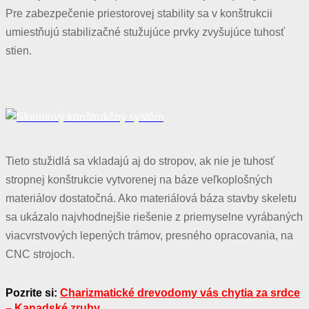
Pre zabezpečenie priestorovej stability sa v konštrukcii
umiestňujú stabilizačné stužujúce prvky zvyšujúce tuhosť
stien.
Tieto stužidlá sa vkladajú aj do stropov, ak nie je tuhosť
stropnej konštrukcie vytvorenej na báze veľkoplošných
materiálov dostatočná. Ako materiálová báza stavby skeletu
sa ukázalo najvhodnejšie riešenie z priemyselne vyrábaných
viacvrstvových lepených trámov, presného opracovania, na
CNC strojoch.
Pozrite si:
Charizmatické drevodomy vás chytia za srdce
– Kanadské zruby