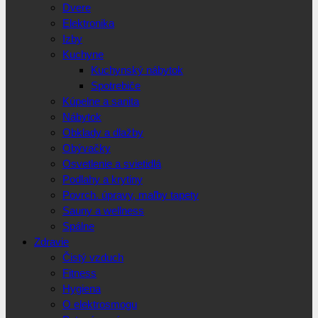
Dvere
Elektronika
Izby
Kuchyne
Kuchynský nábytok
Spotrebiče
Kúpelne a sanita
Nábytok
Obklady a dlažby
Obývačky
Osvetlenie a svietidlá
Podlahy a krytiny
Povrch. úpravy, maľby tapety
Sauny a wellness
Spálne
Zdravie
Čistý vzduch
Fitness
Hygiena
O elektrosmogu