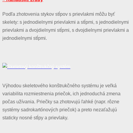
Podľa zhotovenia stykov stĺpov s prievlakmi môžu byť
skelety: s jednodielnymi prievlakmi a stĺpmi, s jednodielnymi
prievlakmi a dvojdielnymi stĺpmi, s dvojdielnymi prievlakmi a
jednodielnymi stĺpmi.
Výhodou skeletového konštrukčného systému je veľká
variabilita rozmiestnenia priečok, ich jednoduchá zmena
počas užívania. Priečky sa zhotovujú ľahké (napr. rôzne
systémy sadrokartónových priečok) a preto nezaťažujú
staticky nosné stĺpy a prievlaky.