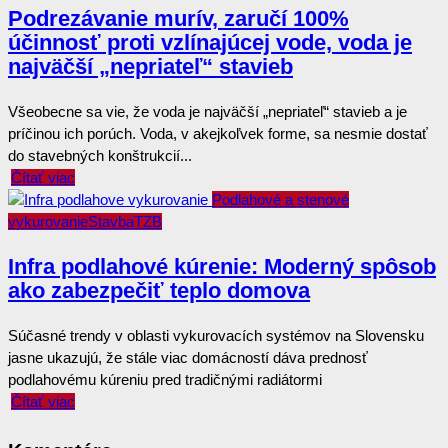
Podrezávanie murív, zaručí 100%
účinnosť proti vzlínajúcej vode, voda je
najväčší „nepriateľ“ stavieb
Všeobecne sa vie, že voda je najväčší „nepriateľ“ stavieb a je
príčinou ich porúch. Voda, v akejkoľvek forme, sa nesmie dostať
do stavebných konštrukcií...
Čítať viac
Podlahové a stenové
vykurovanie
Stavba
TZB
Infra podlahové kúrenie: Moderný spôsob
ako zabezpečiť teplo domova
Súčasné trendy v oblasti vykurovacích systémov na Slovensku
jasne ukazujú, že stále viac domácností dáva prednosť
podlahovému kúreniu pred tradičnými radiátormi
Čítať viac