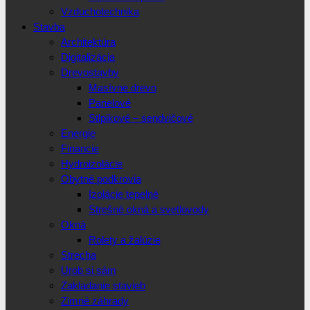
Vzduchotechnika
Stavba
Architektúra
Digitalizácia
Drevostavby
Masívne drevo
Panelové
Stlpikové – sendvičové
Energie
Financie
Hydroizolácie
Obytné podkrovia
Izolácie tepelné
Strešné okná a svetlovody
Okná
Rolety a žalúzie
Strecha
Urob si sám
Zakladanie stavieb
Zimné záhrady