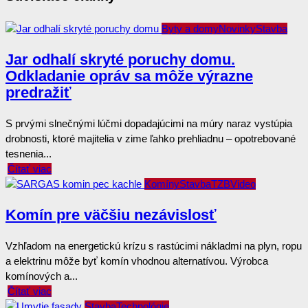
Byty a domy
Novinky
Stavba
Jar odhalí skryté poruchy domu.
Odkladanie opráv sa môže výrazne
predražiť
S prvými slnečnými lúčmi dopadajúcimi na múry naraz vystúpia
drobnosti, ktoré majitelia v zime ľahko prehliadnu – opotrebované
tesnenia...
Čítať viac
Komíny
Stavba
TZB
Video
Komín pre väčšiu nezávislosť
Vzhľadom na energetickú krízu s rastúcimi nákladmi na plyn, ropu
a elektrinu môže byť komín vhodnou alternatívou. Výrobca
komínových a...
Čítať viac
Stavba
Technológie