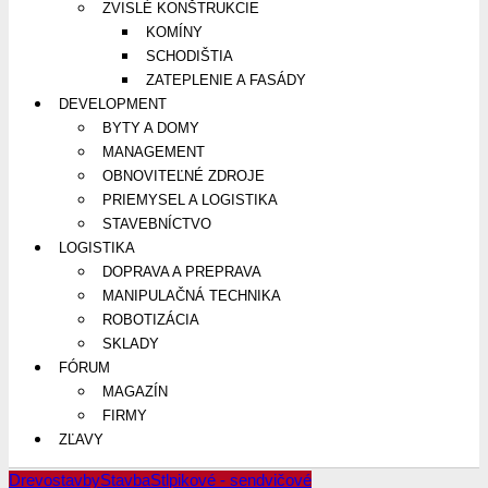
ZVISLÉ KONŠTRUKCIE
KOMÍNY
SCHODIŠTIA
ZATEPLENIE A FASÁDY
DEVELOPMENT
BYTY A DOMY
MANAGEMENT
OBNOVITEĽNÉ ZDROJE
PRIEMYSEL A LOGISTIKA
STAVEBNÍCTVO
LOGISTIKA
DOPRAVA A PREPRAVA
MANIPULAČNÁ TECHNIKA
ROBOTIZÁCIA
SKLADY
FÓRUM
MAGAZÍN
FIRMY
ZĽAVY
Drevostavby
Stavba
Stlpikové - sendvičové