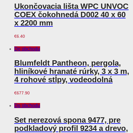
Ukončovacia lišta WPC UNVOC
COEX čokohnedá D002 40 x 60
x 2200 mm
€
6.40
Do obchodu
Blumfeldt Pantheon, pergola,
hliníkové hranaté rúrky, 3 x 3 m,
4 rohové stĺpy, vodeodolná
€
677.90
Do obchodu
Set nerezová spona 9477, pre
podkladový profil 9234 a drevo,