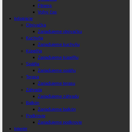
Fitness
Voľný čas
Inšpirácie
Obývačka
Zariaďujeme obývačku
Kuchyňa
Zariaďujeme kuchyňu
Kúpeľňa
Zariaďujeme kúpeľňu
Spálňa
Zariaďujeme spálňu
Terasa
Zariaďujeme terasu
Záhrada
Zariaďujeme záhradu
Balkón
Zariaďujeme balkón
Podkrovie
Zariaďujeme podkrovie
Interiér