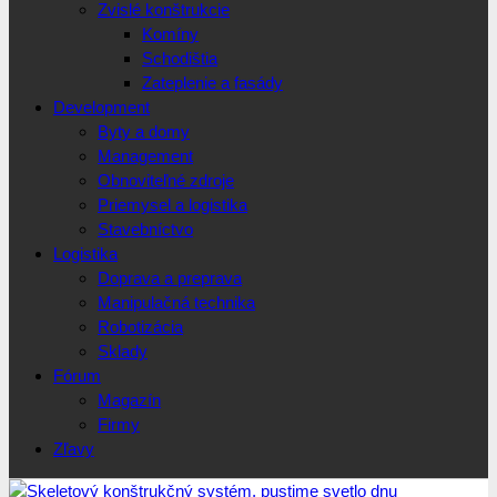
Zvislé konštrukcie
Komíny
Schodištia
Zateplenie a fasády
Development
Byty a domy
Management
Obnoviteľné zdroje
Priemysel a logistika
Stavebníctvo
Logistika
Doprava a preprava
Manipulačná technika
Robotizácia
Sklady
Fórum
Magazín
Firmy
Zľavy