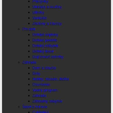
Prikrývky
Uteráky a osušky
Utierky
Vankúše
Záclony a závesy
Pre deti
Detské doplnky
Detské postele
Detský nábytok
Detský tovar
Dojčenské potreby
Záhrada
Dom a stavba
Grily
Hobby, náradie, dielňa
Osvetlenie
Vodný program
Záhrada
Záhradný nábytok
Šport a zdravie
Cyklistika