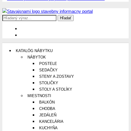
Search
Stavajsnami.sk
Stavebníctvo, stavby, byty, domy a všetko o nich
for:
KATALÓG NÁBYTKU
NÁBYTOK
POSTELE
SEDAČKY
STENY A ZOSTAVY
STOLIČKY
STOLY A STOLÍKY
MIESTNOSTI
BALKÓN
CHODBA
JEDÁLEŇ
KANCELÁRIA
KUCHYŇA