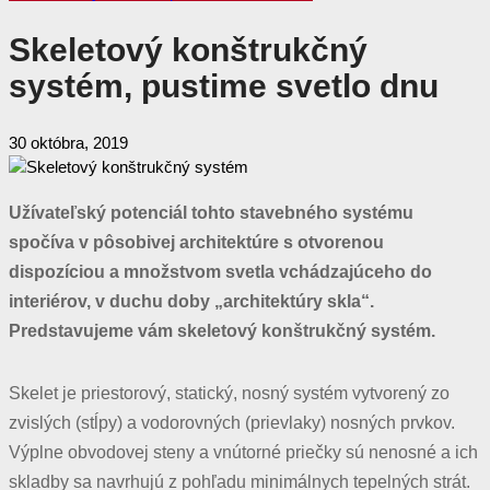
Skeletový konštrukčný
systém, pustime svetlo dnu
30 októbra, 2019
Užívateľský potenciál tohto stavebného systému
spočíva v pôsobivej architektúre s otvorenou
dispozíciou a množstvom svetla vchádzajúceho do
interiérov, v duchu doby „architektúry skla“.
Predstavujeme vám skeletový konštrukčný systém.
S
kelet je priestorový, statický, nosný systém vytvorený zo
zvislých (stĺpy) a vodorovných (prievlaky) nosných prvkov.
Výplne obvodovej steny a vnútorné priečky sú nenosné a ich
skladby sa navrhujú z pohľadu minimálnych tepelných strát.