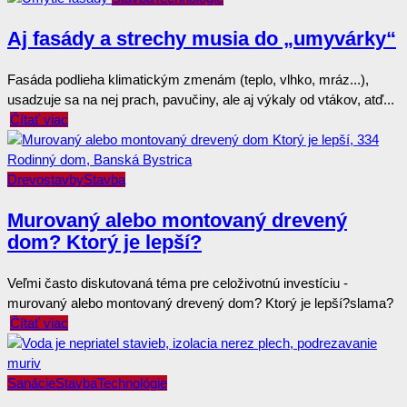
Aj fasády a strechy musia do „umyvárky“
Fasáda podlieha klimatickým zmenám (teplo, vlhko, mráz...),
usadzuje sa na nej prach, pavučiny, ale aj výkaly od vtákov, atď...
Čítať viac
Drevostavby
Stavba
Murovaný alebo montovaný drevený
dom? Ktorý je lepší?
Veľmi často diskutovaná téma pre celoživotnú investíciu -
murovaný alebo montovaný drevený dom? Ktorý je lepší?slama?
Čítať viac
Sanácie
Stavba
Technológie