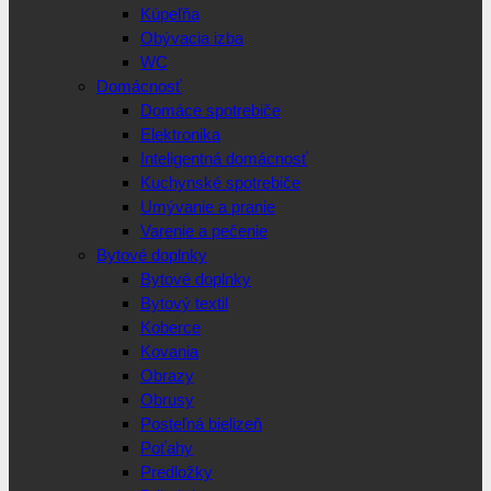
Kúpeľňa
Obývacia izba
WC
Domácnosť
Domáce spotrebiče
Elektronika
Inteligentná domácnosť
Kuchynské spotrebiče
Umývanie a pranie
Varenie a pečenie
Bytové doplnky
Bytové doplnky
Bytový textil
Koberce
Kovania
Obrazy
Obrusy
Posteľná bielizeň
Poťahy
Predložky