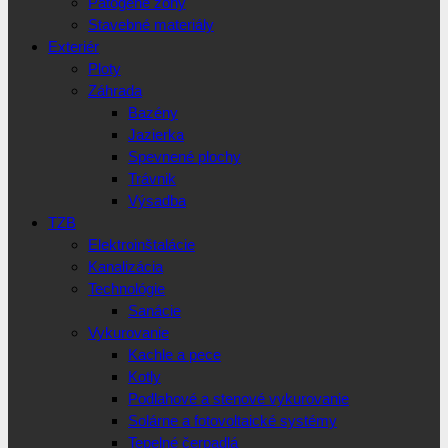
Patogéne zóny
Stavebné materiály
Exteriér
Ploty
Záhrada
Bazény
Jazierka
Spevnené plochy
Trávnik
Výsadba
TZB
Elektroinštalácie
Kanalizácia
Technológie
Sanácie
Vykurovanie
Kachle a pece
Kotly
Podlahové a stenové vykurovanie
Solárne a fotovoltaické systémy
Tepelné čerpadlá