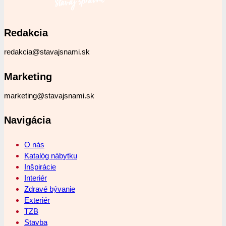
Redakcia
redakcia@stavajsnami.sk
Marketing
marketing@stavajsnami.sk
Navigácia
O nás
Katalóg nábytku
Inšpirácie
Interiér
Zdravé bývanie
Exteriér
TZB
Stavba