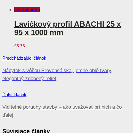
Do obchodu
Lavičkový profil ABACHI 25 x
95 x 1000 mm
€
5.76
Navigácia
Predchádzajúci článok
v
Nábytok s vôňou Provensálska, jemné oblé tvary,
článku
elegantný zdobený reliéf
Ďalší článok
Viditeľné poruchy stavby – ako uvažovať pri nich a čo
ďalej
Súvisiace články