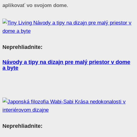
aplikovať vo svojom dome.
Neprehliadnite:
Návody a tipy na dizajn pre malý priestor v dome
a byte
Neprehliadnite: