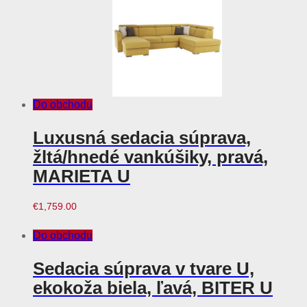
Do obchodu
Luxusná sedacia súprava,
žltá/hnedé vankúšiky, pravá,
MARIETA U
€
1,759.00
Do obchodu
Sedacia súprava v tvare U,
ekokoža biela, ľavá, BITER U