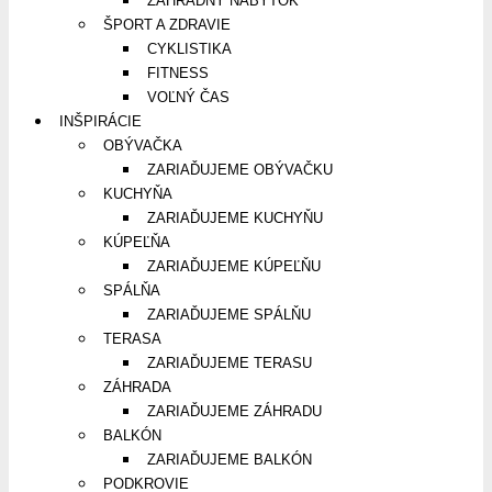
ZÁHRADNÝ NÁBYTOK
ŠPORT A ZDRAVIE
CYKLISTIKA
FITNESS
VOĽNÝ ČAS
INŠPIRÁCIE
OBÝVAČKA
ZARIAĎUJEME OBÝVAČKU
KUCHYŇA
ZARIAĎUJEME KUCHYŇU
KÚPEĽŇA
ZARIAĎUJEME KÚPEĽŇU
SPÁLŇA
ZARIAĎUJEME SPÁLŇU
TERASA
ZARIAĎUJEME TERASU
ZÁHRADA
ZARIAĎUJEME ZÁHRADU
BALKÓN
ZARIAĎUJEME BALKÓN
PODKROVIE