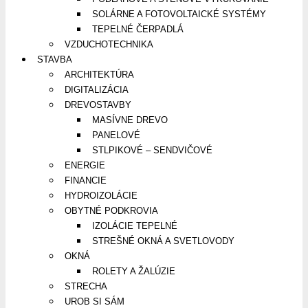
SOLÁRNE A FOTOVOLTAICKÉ SYSTÉMY
TEPELNÉ ČERPADLÁ
VZDUCHOTECHNIKA
STAVBA
ARCHITEKTÚRA
DIGITALIZÁCIA
DREVOSTAVBY
MASÍVNE DREVO
PANELOVÉ
STLPIKOVÉ – SENDVIČOVÉ
ENERGIE
FINANCIE
HYDROIZOLÁCIE
OBYTNÉ PODKROVIA
IZOLÁCIE TEPELNÉ
STREŠNÉ OKNÁ A SVETLOVODY
OKNÁ
ROLETY A ŽALÚZIE
STRECHA
UROB SI SÁM