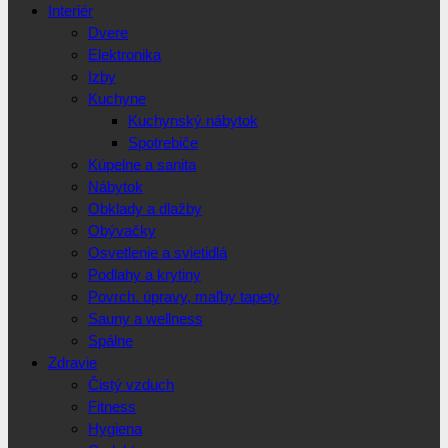
Interiér
Dvere
Elektronika
Izby
Kuchyne
Kuchynský nábytok
Spotrebiče
Kúpelne a sanita
Nábytok
Obklady a dlažby
Obývačky
Osvetlenie a svietidlá
Podlahy a krytiny
Povrch. úpravy, maľby tapety
Sauny a wellness
Spálne
Zdravie
Čistý vzduch
Fitness
Hygiena