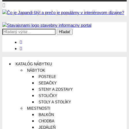
Search
Stavajsnami.sk
Stavebníctvo, stavby, byty, domy a všetko o nich
for:
KATALÓG NÁBYTKU
NÁBYTOK
POSTELE
SEDAČKY
STENY A ZOSTAVY
STOLIČKY
STOLY A STOLÍKY
MIESTNOSTI
BALKÓN
CHODBA
JEDÁLEŇ