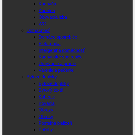
Kuchyňa
Kúpeľňa
Obývacia izba
WC
Domácnosť
Domáce spotrebiče
Elektronika
Inteligentná domácnosť
Kuchynské spotrebiče
Umývanie a pranie
Varenie a pečenie
Bytové doplnky
Bytové doplnky
Bytový textil
Koberce
Kovania
Obrazy
Obrusy
Posteľná bielizeň
Poťahy