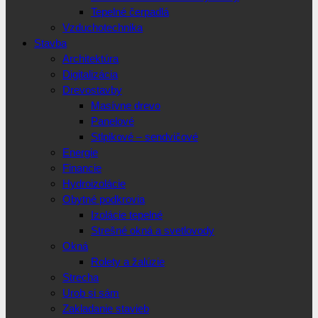
Tepelné čerpadlá
Vzduchotechnika
Stavba
Architektúra
Digitalizácia
Drevostavby
Masívne drevo
Panelové
Stlpikové – sendvičové
Energie
Financie
Hydroizolácie
Obytné podkrovia
Izolácie tepelné
Strešné okná a svetlovody
Okná
Rolety a žalúzie
Strecha
Urob si sám
Zakladanie stavieb