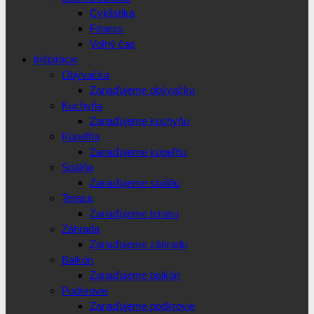
Cyklistika
Fitness
Voľný čas
Inšpirácie
Obývačka
Zariaďujeme obývačku
Kuchyňa
Zariaďujeme kuchyňu
Kúpeľňa
Zariaďujeme kúpeľňu
Spálňa
Zariaďujeme spálňu
Terasa
Zariaďujeme terasu
Záhrada
Zariaďujeme záhradu
Balkón
Zariaďujeme balkón
Podkrovie
Zariaďujeme podkrovie