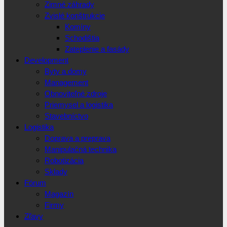
Zimné záhrady
Zvislé konštrukcie
Komíny
Schodištia
Zateplenie a fasády
Development
Byty a domy
Management
Obnoviteľné zdroje
Priemysel a logistika
Stavebníctvo
Logistika
Doprava a preprava
Manipulačná technika
Robotizácia
Sklady
Fórum
Magazín
Firmy
Zľavy