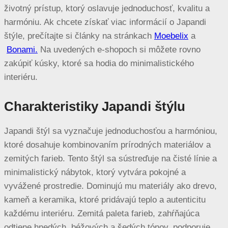
životný prístup, ktorý oslavuje jednoduchosť, kvalitu a
harmóniu. Ak chcete získať viac informácií o Japandi
štýle, prečítajte si články na stránkach
Moebelix
a
Bonami.
Na uvedených e-shopoch si môžete rovno
zakúpiť kúsky, ktoré sa hodia do minimalistického
interiéru.
Charakteristiky Japandi štýlu
Japandi štýl sa vyznačuje jednoduchosťou a harmóniou,
ktoré dosahuje kombinovaním prírodných materiálov a
zemitých farieb. Tento štýl sa sústreďuje na čisté línie a
minimalistický nábytok, ktorý vytvára pokojné a
vyvážené prostredie. Dominujú mu materiály ako drevo,
kameň a keramika, ktoré pridávajú teplo a autenticitu
každému interiéru. Zemitá paleta farieb, zahŕňajúca
odtiene hnedých, béžových a šedých tónov, podporuje