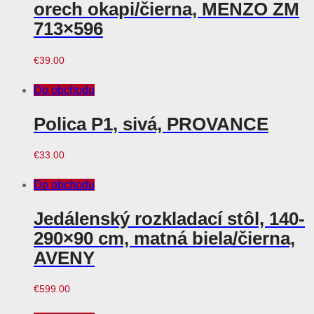
orech okapi/čierna, MENZO ZM
713×596
€
39.00
Do obchodu
Polica P1, sivá, PROVANCE
€
33.00
Do obchodu
Jedálenský rozkladací stôl, 140-
290×90 cm, matná biela/čierna,
AVENY
€
599.00