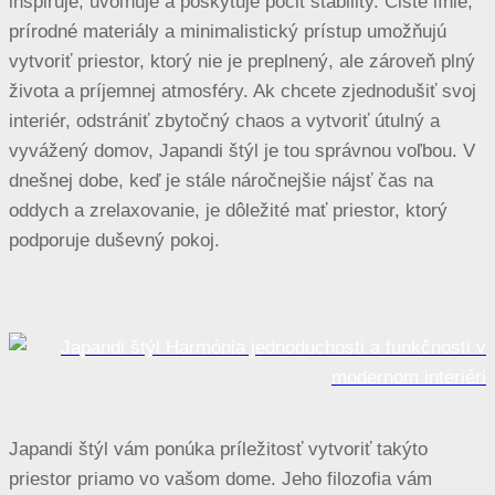
inšpiruje, uvoľňuje a poskytuje pocit stability. Čisté línie,
prírodné materiály a minimalistický prístup umožňujú
vytvoriť priestor, ktorý nie je preplnený, ale zároveň plný
života a príjemnej atmosféry. Ak chcete zjednodušiť svoj
interiér, odstrániť zbytočný chaos a vytvoriť útulný a
vyvážený domov, Japandi štýl je tou správnou voľbou. V
dnešnej dobe, keď je stále náročnejšie nájsť čas na
oddych a zrelaxovanie, je dôležité mať priestor, ktorý
podporuje duševný pokoj.
Japandi štýl vám ponúka príležitosť vytvoriť takýto
priestor priamo vo vašom dome. Jeho filozofia vám