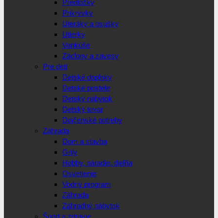
Predložky
Prikrývky
Uteráky a osušky
Utierky
Vankúše
Záclony a závesy
Pre deti
Detské doplnky
Detské postele
Detský nábytok
Detský tovar
Dojčenské potreby
Záhrada
Dom a stavba
Grily
Hobby, náradie, dielňa
Osvetlenie
Vodný program
Záhrada
Záhradný nábytok
Šport a zdravie