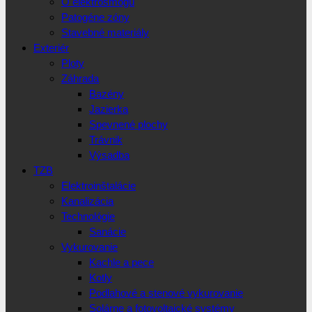
O elektrosmogu
Patogéne zóny
Stavebné materiály
Exteriér
Ploty
Záhrada
Bazény
Jazierka
Spevnené plochy
Trávnik
Výsadba
TZB
Elektroinštalácie
Kanalizácia
Technológie
Sanácie
Vykurovanie
Kachle a pece
Kotly
Podlahové a stenové vykurovanie
Solárne a fotovoltaické systémy