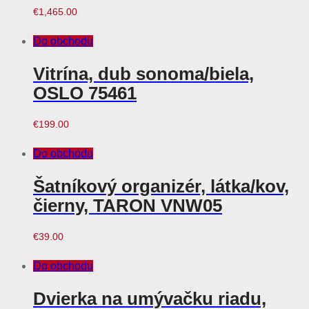
€
1,465.00
Do obchodu
Vitrína, dub sonoma/biela,
OSLO 75461
€
199.00
Do obchodu
Šatníkový organizér, látka/kov,
čierny, TARON VNW05
€
39.00
Do obchodu
Dvierka na umývačku riadu,