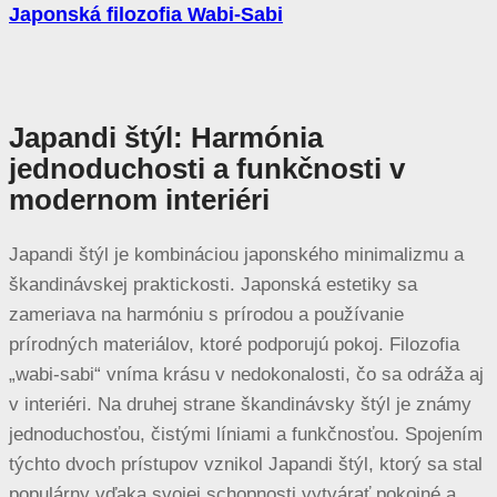
Japonská filozofia Wabi-Sabi
Japandi štýl: Harmónia
jednoduchosti a funkčnosti v
modernom interiéri
Japandi štýl je kombináciou japonského minimalizmu a
škandinávskej praktickosti. Japonská estetiky sa
zameriava na harmóniu s prírodou a používanie
prírodných materiálov, ktoré podporujú pokoj. Filozofia
„wabi-sabi“ vníma krásu v nedokonalosti, čo sa odráža aj
v interiéri. Na druhej strane škandinávsky štýl je známy
jednoduchosťou, čistými líniami a funkčnosťou. Spojením
týchto dvoch prístupov vznikol Japandi štýl, ktorý sa stal
populárny vďaka svojej schopnosti vytvárať pokojné a