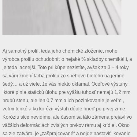
Aj samotný profil, teda jeho chemické zloženie, mohol
výrobca profilu ochudobniť o nejaké % skladby chemikálií, a
je teda lacnejší. Toto pri kúpe nezistíte, avšak za 3 – 4 roky
sa vám zmení farba profilu zo snehovo bieleho na jemne
šedý… a už viete, že vás niekto oklamal. Oceľové výstuhy
ktoré plnia statickú úlohu pre vyššiu tuhosť nemajú 1,2 mm
hrubú stenu, ale len 0,7 mm a ich pozinkovanie je veľmi,
veľmi tenké a ku korózii výstuh dôjde hneď po prvej zime.
Koróziu síce nevidíme, ale časom sa táto zámena prejaví vo
väčších deformáciách zvislých prvkov rámu aj krídiel. Okno
sa zle zatvára, je „zašprajcované“ a nejde nastaviť kovanie