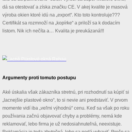
dá sa otestovať a získa značku CE. V akej kvalite je masová
výroba okien ktoré idú na „export“. Kto toto kontroluje???
Certifikát sa rozmnoží na „kopírke“ a priloží sa k dodacím
listom. Nik ich nečíta a… Kvalita je preukázaná!!!
Argumenty proti tomuto postupu
Aké úskalia však zákazníka stretnú, pri rozhodnutí sa kúpiť si
„lacnejšie plastové okno“, to si nevie ani predstaviť. V prvom
momente vidí iba „veľmi výhodnú“ cenu. Keď sa však po roku
používania začnú objavovať chyby a problémy, nemá kde
reklamovať, lebo firma je už nedosiahnuteľná, neexistuje.
Reklamácia je teda zbytočná, lebo sa nedá vybaviť. Prečo sa