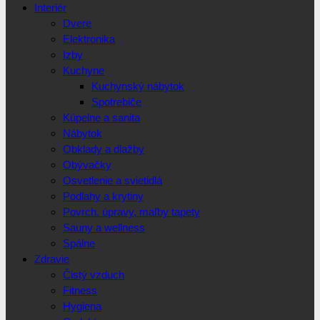
Interiér
Dvere
Elektronika
Izby
Kuchyne
Kuchynský nábytok
Spotrebiče
Kúpelne a sanita
Nábytok
Obklady a dlažby
Obývačky
Osvetlenie a svietidlá
Podlahy a krytiny
Povrch. úpravy, maľby tapety
Sauny a wellness
Spálne
Zdravie
Čistý vzduch
Fitness
Hygiena