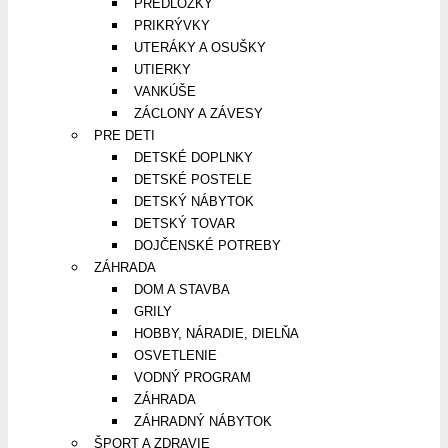
PREDLOŽKY
PRIKRÝVKY
UTERÁKY A OSUŠKY
UTIERKY
VANKÚŠE
ZÁCLONY A ZÁVESY
PRE DETI
DETSKÉ DOPLNKY
DETSKÉ POSTELE
DETSKÝ NÁBYTOK
DETSKÝ TOVAR
DOJČENSKÉ POTREBY
ZÁHRADA
DOM A STAVBA
GRILY
HOBBY, NÁRADIE, DIELŇA
OSVETLENIE
VODNÝ PROGRAM
ZÁHRADA
ZÁHRADNÝ NÁBYTOK
ŠPORT A ZDRAVIE