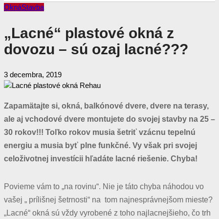
Okná
Stavba
„Lacné“ plastové okná z
dovozu – sú ozaj lacné???
3 decembra, 2019
Zapamätajte si, okná, balkónové dvere, dvere na terasy,
ale aj vchodové dvere montujete do svojej stavby na 25 –
30 rokov!!! Toľko rokov musia šetriť vzácnu tepelnú
energiu a musia byť plne funkčné. Vy však pri svojej
celoživotnej investícii hľadáte lacné riešenie. Chyba!
Povieme vám to „na rovinu“. Nie je táto chyba náhodou vo
vašej „ prílišnej šetrnosti“ na tom najnesprávnejšom mieste?
„Lacné“ okná sú vždy vyrobené z toho najlacnejšieho, čo trh