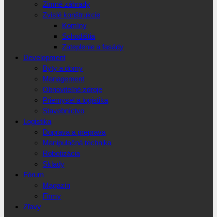
Zimné záhrady
Zvislé konštrukcie
Komíny
Schodištia
Zateplenie a fasády
Development
Byty a domy
Management
Obnoviteľné zdroje
Priemysel a logistika
Stavebníctvo
Logistika
Doprava a preprava
Manipulačná technika
Robotizácia
Sklady
Fórum
Magazín
Firmy
Zľavy