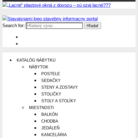
Search for:
Stavajsnami.sk
Stavebníctvo, stavby, byty, domy a všetko o nich
KATALÓG NÁBYTKU
NÁBYTOK
POSTELE
SEDAČKY
STENY A ZOSTAVY
STOLIČKY
STOLY A STOLÍKY
MIESTNOSTI
BALKÓN
CHODBA
JEDÁLEŇ
KANCELÁRIA