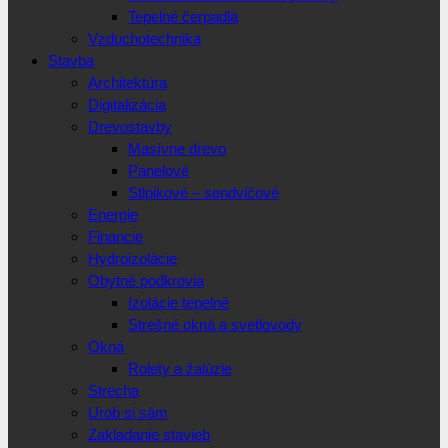
Tepelné čerpadlá
Vzduchotechnika
Stavba
Architektúra
Digitalizácia
Drevostavby
Masívne drevo
Panelové
Stlpikové – sendvičové
Energie
Financie
Hydroizolácie
Obytné podkrovia
Izolácie tepelné
Strešné okná a svetlovody
Okná
Rolety a žalúzie
Strecha
Urob si sám
Zakladanie stavieb