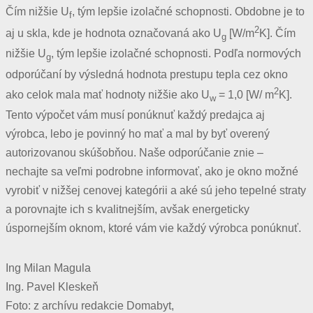
Čím nižšie U
, tým lepšie izolačné schopnosti. Obdobne je to
f
2
aj u skla, kde je hodnota označovaná ako U
[W/m
K]. Čím
g
nižšie U
, tým lepšie izolačné schopnosti. Podľa normových
g
odporúčaní by výsledná hodnota prestupu tepla cez okno
2
ako celok mala mať hodnoty nižšie ako U
= 1,0 [W/ m
K].
w
Tento výpočet vám musí ponúknuť každý predajca aj
výrobca, lebo je povinný ho mať a mal by byť overený
autorizovanou skúšobňou. Naše odporúčanie znie –
nechajte sa veľmi podrobne informovať, ako je okno možné
vyrobiť v nižšej cenovej kategórii a aké sú jeho tepelné straty
a porovnajte ich s kvalitnejším, avšak energeticky
úspornejším oknom, ktoré vám vie každý výrobca ponúknuť.
Ing Milan Magula
Ing. Pavel Kleskeň
Foto: z archívu redakcie Domabyt,