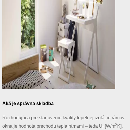
Aká je správna skladba
Rozhodujúca pre stanovenie kvality tepelnej izolácie rámov
2
okna je hodnota prechodu tepla rámami – teda U
[W/m
K].
f