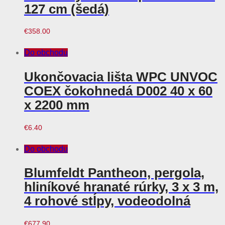
127 cm (šedá)
€
358.00
Do obchodu
Ukončovacia lišta WPC UNVOC
COEX čokohnedá D002 40 x 60
x 2200 mm
€
6.40
Do obchodu
Blumfeldt Pantheon, pergola,
hliníkové hranaté rúrky, 3 x 3 m,
4 rohové stĺpy, vodeodolná
€
677.90