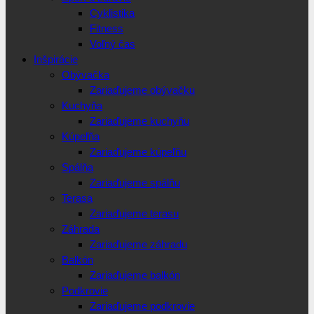
Cyklistika
Fitness
Voľný čas
Inšpirácie
Obývačka
Zariaďujeme obývačku
Kuchyňa
Zariaďujeme kuchyňu
Kúpeľňa
Zariaďujeme kúpeľňu
Spálňa
Zariaďujeme spálňu
Terasa
Zariaďujeme terasu
Záhrada
Zariaďujeme záhradu
Balkón
Zariaďujeme balkón
Podkrovie
Zariaďujeme podkrovie