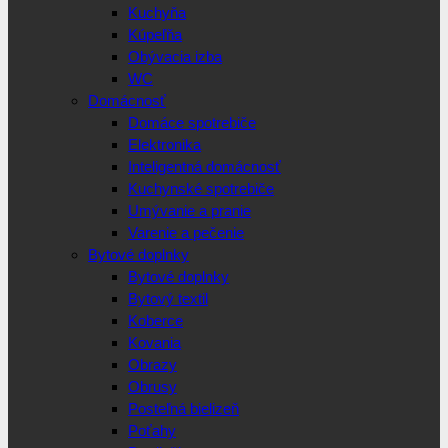
Kuchyňa
Kúpeľňa
Obývacia izba
WC
Domácnosť
Domáce spotrebiče
Elektronika
Inteligentná domácnosť
Kuchynské spotrebiče
Umývanie a pranie
Varenie a pečenie
Bytové doplnky
Bytové doplnky
Bytový textil
Koberce
Kovania
Obrazy
Obrusy
Posteľná bielizeň
Poťahy