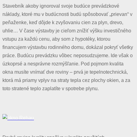
Stavebník akoby ignoroval svoje budúce prevádzkové
náklady, ktoré mu v budúcnosti budú spôsobovať „prievan“ v
peňaženke, keď dôjde k zvyšovaniu cien za plyn, drevo,
uhlie… V čase výstavby je cieľom znížiť výšku investičného
vstupu za každú cenu, aby som z hypotéky, ktorou
financujem výstavbu rodinného domu, dokázal pokryť všetky
práce. Budúcu prevádzku vôbec neposudzujeme. Ide však o
úzkoprsé a nesprávne rozmýšľanie. Pod pojmom kvalita
okna musíte vnímať dve roviny – prvá je tepelnotechnická,
ktorá má priamy vplyv na straty tepla cez plochy okien, a za
toto stratené teplo zaplatíte v spotrebe plynu.