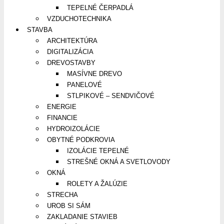
TEPELNÉ ČERPADLÁ
VZDUCHOTECHNIKA
STAVBA
ARCHITEKTÚRA
DIGITALIZÁCIA
DREVOSTAVBY
MASÍVNE DREVO
PANELOVÉ
STLPIKOVÉ – SENDVIČOVÉ
ENERGIE
FINANCIE
HYDROIZOLÁCIE
OBYTNÉ PODKROVIA
IZOLÁCIE TEPELNÉ
STREŠNÉ OKNÁ A SVETLOVODY
OKNÁ
ROLETY A ŽALÚZIE
STRECHA
UROB SI SÁM
ZAKLADANIE STAVIEB