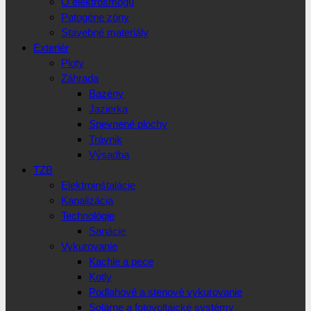
O elektrosmogu
Patogéne zóny
Stavebné materiály
Exteriér
Ploty
Záhrada
Bazény
Jazierka
Spevnené plochy
Trávnik
Výsadba
TZB
Elektroinštalácie
Kanalizácia
Technológie
Sanácie
Vykurovanie
Kachle a pece
Kotly
Podlahové a stenové vykurovanie
Solárne a fotovoltaické systémy