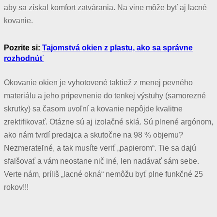
aby sa získal komfort zatvárania. Na vine môže byť aj lacné
kovanie.
Pozrite si:
Tajomstvá okien z plastu, ako sa správne
rozhodnúť
Okovanie okien je vyhotovené taktiež z menej pevného
materiálu a jeho pripevnenie do tenkej výstuhy (samorezné
skrutky) sa časom uvoľní a kovanie nepôjde kvalitne
zrektifikovať. Otázne sú aj izolačné sklá. Sú plnené argónom,
ako nám tvrdí predajca a skutočne na 98 % objemu?
Nezmerateľné, a tak musíte veriť „papierom“. Tie sa dajú
sfalšovať a vám neostane nič iné, len nadávať sám sebe.
Verte nám, príliš „lacné okná“ nemôžu byť plne funkčné 25
rokov!!!