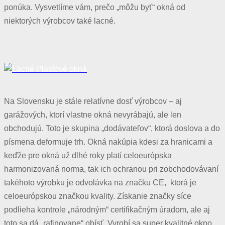
ponúka. Vysvetlíme vám, prečo „môžu byť“ okná od
niektorých výrobcov také lacné.
Na Slovensku je stále relatívne dosť výrobcov – aj
garážových, ktorí vlastne okná nevyrábajú, ale len
obchodujú. Toto je skupina „dodávateľov“, ktorá doslova a do
písmena deformuje trh. Okná nakúpia kdesi za hranicami a
keďže pre okná už dlhé roky platí celoeurópska
harmonizovaná norma, tak ich ochranou pri zobchodovávaní
takéhoto výrobku je odvolávka na značku CE, ktorá je
celoeurópskou značkou kvality. Získanie značky síce
podlieha kontrole „národným“ certifikačným úradom, ale aj
toto sa dá „rafinovane“ obísť. Vyrobí sa super kvalitné okno,