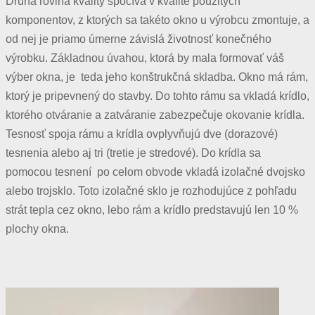
Druhá rovina kvality spočíva v kvalite použitých
komponentov, z ktorých sa takéto okno u výrobcu zmontuje, a
od nej je priamo úmerne závislá životnosť konečného
výrobku. Základnou úvahou, ktorá by mala formovať váš
výber okna, je teda jeho konštrukčná skladba. Okno má rám,
ktorý je pripevnený do stavby. Do tohto rámu sa vkladá krídlo,
ktorého otváranie a zatváranie zabezpečuje okovanie krídla.
Tesnosť spoja rámu a krídla ovplyvňujú dve (dorazové)
tesnenia alebo aj tri (tretie je stredové). Do krídla sa
pomocou tesnení po celom obvode vkladá izolačné dvojsko
alebo trojsklo. Toto izolačné sklo je rozhodujúce z pohľadu
strát tepla cez okno, lebo rám a krídlo predstavujú len 10 %
plochy okna.