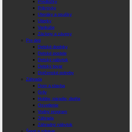
Predložky
Prikrývky
Uteráky a osušky
Utierky
Vankúše
Záclony a závesy
Pre deti
Detské doplnky
Detské postele
Detský nábytok
Detský tovar
Dojčenské potreby
Záhrada
Dom a stavba
Grily
Hobby, náradie, dielňa
Osvetlenie
Vodný program
Záhrada
Záhradný nábytok
Šport a zdravie