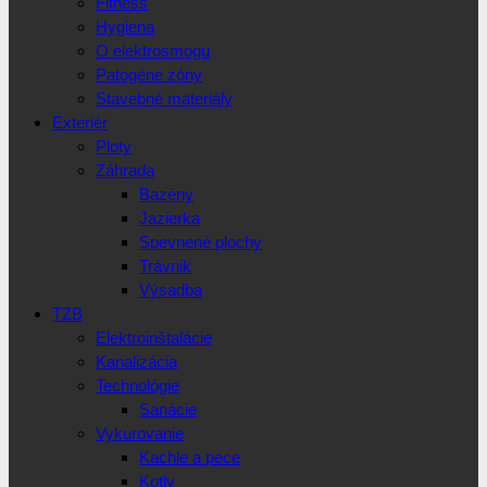
Fitness
Hygiena
O elektrosmogu
Patogéne zóny
Stavebné materiály
Exteriér
Ploty
Záhrada
Bazény
Jazierka
Spevnené plochy
Trávnik
Výsadba
TZB
Elektroinštalácie
Kanalizácia
Technológie
Sanácie
Vykurovanie
Kachle a pece
Kotly