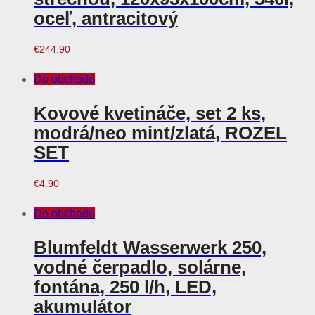
oceľ, antracitový
€
244.90
Do obchodu
Kovové kvetináče, set 2 ks,
modrá/neo mint/zlatá, ROZEL
SET
€
4.90
Do obchodu
Blumfeldt Wasserwerk 250,
vodné čerpadlo, solárne,
fontána, 250 l/h, LED,
akumulátor