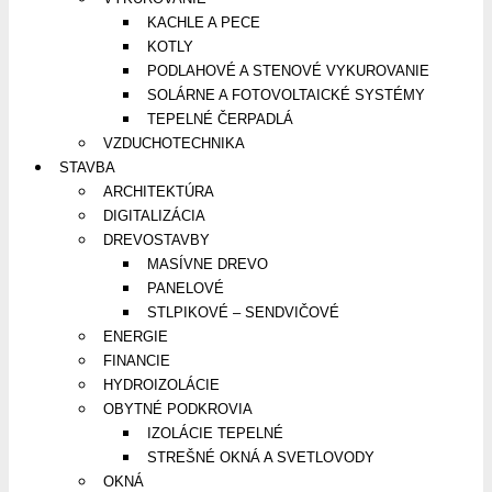
KACHLE A PECE
KOTLY
PODLAHOVÉ A STENOVÉ VYKUROVANIE
SOLÁRNE A FOTOVOLTAICKÉ SYSTÉMY
TEPELNÉ ČERPADLÁ
VZDUCHOTECHNIKA
STAVBA
ARCHITEKTÚRA
DIGITALIZÁCIA
DREVOSTAVBY
MASÍVNE DREVO
PANELOVÉ
STLPIKOVÉ – SENDVIČOVÉ
ENERGIE
FINANCIE
HYDROIZOLÁCIE
OBYTNÉ PODKROVIA
IZOLÁCIE TEPELNÉ
STREŠNÉ OKNÁ A SVETLOVODY
OKNÁ