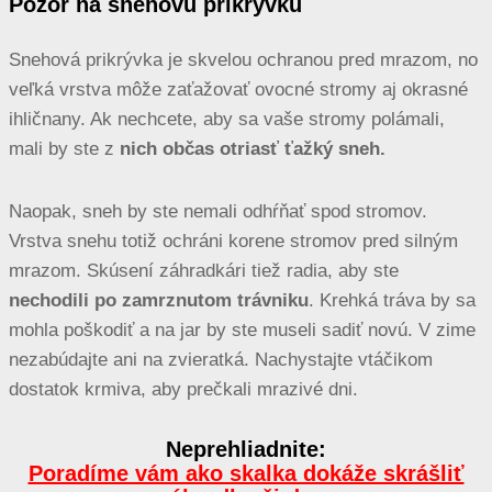
Pozor na snehovú prikrývku
Snehová prikrývka je skvelou ochranou pred mrazom, no
veľká vrstva môže zaťažovať ovocné stromy aj okrasné
ihličnany. Ak nechcete, aby sa vaše stromy polámali,
mali by ste z
nich občas otriasť ťažký sneh.
Naopak, sneh by ste nemali odhŕňať spod stromov.
Vrstva snehu totiž ochráni korene stromov pred silným
mrazom. Skúsení záhradkári tiež radia, aby ste
nechodili po zamrznutom trávniku
. Krehká tráva by sa
mohla poškodiť a na jar by ste museli sadiť novú. V zime
nezabúdajte ani na zvieratká. Nachystajte vtáčikom
dostatok krmiva, aby prečkali mrazivé dni.
Neprehliadnite:
Poradíme vám ako skalka dokáže skrášliť