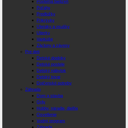
Posteľná bielizeň
Poťahy
Predložky
Prikrývky
Uteráky a osušky
Utierky
Vankúše
Záclony a závesy
Pre deti
Detské doplnky
Detské postele
Detský nábytok
Detský tovar
Dojčenské potreby
Záhrada
Dom a stavba
Grily
Hobby, náradie, dielňa
Osvetlenie
Vodný program
Záhrada