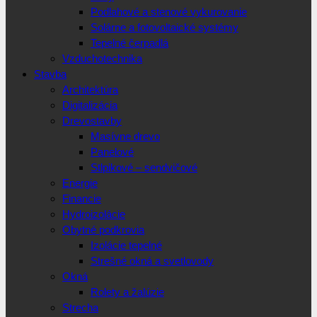
Podlahové a stenové vykurovanie
Solárne a fotovoltaické systémy
Tepelné čerpadlá
Vzduchotechnika
Stavba
Architektúra
Digitalizácia
Drevostavby
Masívne drevo
Panelové
Stlpikové – sendvičové
Energie
Financie
Hydroizolácie
Obytné podkrovia
Izolácie tepelné
Strešné okná a svetlovody
Okná
Rolety a žalúzie
Strecha