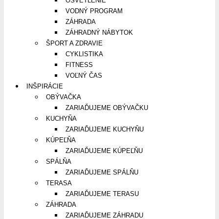
OSVETLENIE
VODNÝ PROGRAM
ZÁHRADA
ZÁHRADNÝ NÁBYTOK
ŠPORT A ZDRAVIE
CYKLISTIKA
FITNESS
VOĽNÝ ČAS
INŠPIRÁCIE
OBÝVAČKA
ZARIAĎUJEME OBÝVAČKU
KUCHYŇA
ZARIAĎUJEME KUCHYŇU
KÚPEĽŇA
ZARIAĎUJEME KÚPEĽŇU
SPÁLŇA
ZARIAĎUJEME SPÁLŇU
TERASA
ZARIAĎUJEME TERASU
ZÁHRADA
ZARIAĎUJEME ZÁHRADU