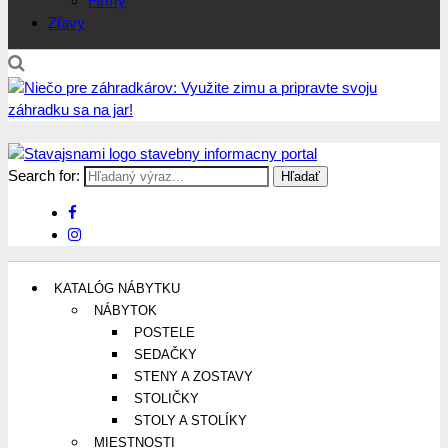
Firmy
Zľavy
Search for:
Stavajsnami.sk
Stavebníctvo, stavby, byty, domy a všetko o nich
KATALÓG NÁBYTKU
NÁBYTOK
POSTELE
SEDAČKY
STENY A ZOSTAVY
STOLIČKY
STOLY A STOLÍKY
MIESTNOSTI