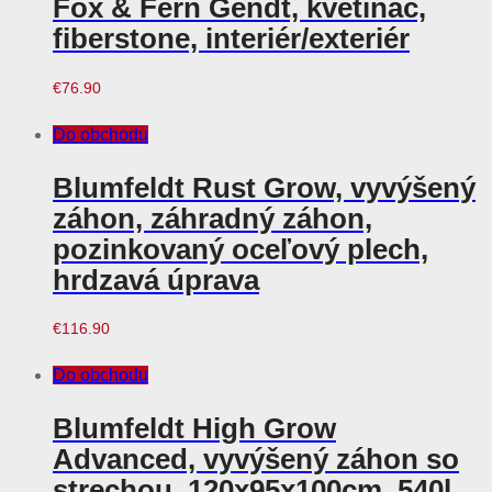
Fox & Fern Gendt, kvetináč,
fiberstone, interiér/exteriér
€
76.90
Do obchodu
Blumfeldt Rust Grow, vyvýšený
záhon, záhradný záhon,
pozinkovaný oceľový plech,
hrdzavá úprava
€
116.90
Do obchodu
Blumfeldt High Grow
Advanced, vyvýšený záhon so
strechou, 120x95x100cm, 540l,