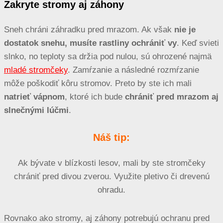
Zakryte stromy aj záhony
Sneh chráni záhradku pred mrazom. Ak však
nie je
dostatok snehu, musíte rastliny ochrániť vy
. Keď svieti
slnko, no teploty sa držia pod nulou, sú ohrozené najmä
mladé stromčeky
. Zamŕzanie a následné rozmŕzanie
môže poškodiť kôru stromov. Preto by ste ich mali
natrieť vápnom
, ktoré ich bude
chrániť pred mrazom aj
slnečnými lúčmi
.
Náš tip:
Ak bývate v blízkosti lesov, mali by ste stromčeky
chrániť pred divou zverou. Využite pletivo či drevenú
ohradu.
Rovnako ako stromy, aj záhony potrebujú ochranu pred