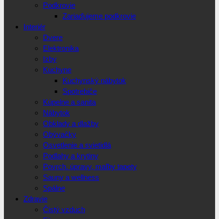
Podkrovie
Zariaďujeme podkrovie
Interiér
Dvere
Elektronika
Izby
Kuchyne
Kuchynský nábytok
Spotrebiče
Kúpelne a sanita
Nábytok
Obklady a dlažby
Obývačky
Osvetlenie a svietidlá
Podlahy a krytiny
Povrch. úpravy, maľby tapety
Sauny a wellness
Spálne
Zdravie
Čistý vzduch