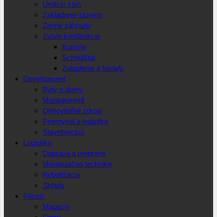
Urob si sám
Zakladanie stavieb
Zimné záhrady
Zvislé konštrukcie
Komíny
Schodištia
Zateplenie a fasády
Development
Byty a domy
Management
Obnoviteľné zdroje
Priemysel a logistika
Stavebníctvo
Logistika
Doprava a preprava
Manipulačná technika
Robotizácia
Sklady
Fórum
Magazín