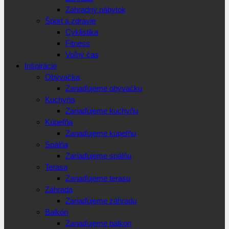
Záhradný nábytok
Šport a zdravie
Cyklistika
Fitness
Voľný čas
Inšpirácie
Obývačka
Zariaďujeme obývačku
Kuchyňa
Zariaďujeme kuchyňu
Kúpeľňa
Zariaďujeme kúpeľňu
Spálňa
Zariaďujeme spálňu
Terasa
Zariaďujeme terasu
Záhrada
Zariaďujeme záhradu
Balkón
Zariaďujeme balkón