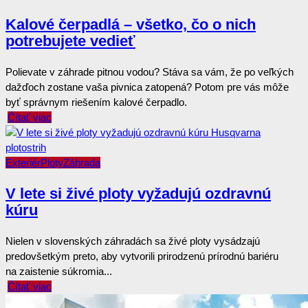
Kalové čerpadlá – všetko, čo o nich
potrebujete vedieť
Polievate v záhrade pitnou vodou? Stáva sa vám, že po veľkých
dažďoch zostane vaša pivnica zatopená? Potom pre vás môže
byť správnym riešením kalové čerpadlo.
Čítať viac
Exteriér
Ploty
Záhrada
V lete si živé ploty vyžadujú ozdravnú
kúru
Nielen v slovenských záhradách sa živé ploty vysádzajú
predovšetkým preto, aby vytvorili prirodzenú prírodnú bariéru
na zaistenie súkromia...
Čítať viac