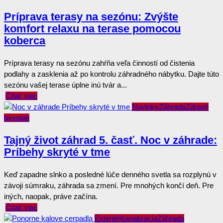
Príprava terasy na sezónu: Zvýšte
komfort relaxu na terase pomocou
koberca
Príprava terasy na sezónu zahŕňa veľa činností od čistenia
podlahy a zasklenia až po kontrolu záhradného nábytku. Dajte túto
sezónu vašej terase úplne inú tvár a...
Čítať viac
Novinky
Záhrada
Zdravé
bývanie
Tajný život záhrad 5. časť. Noc v záhrade:
Príbehy skryté v tme
Keď zapadne slnko a posledné lúče denného svetla sa rozplynú v
závoji súmraku, záhrada sa zmení. Pre mnohých končí deň. Pre
iných, naopak, práve začína.
Čítať viac
Exteriér
Kanalizácia
Záhrada