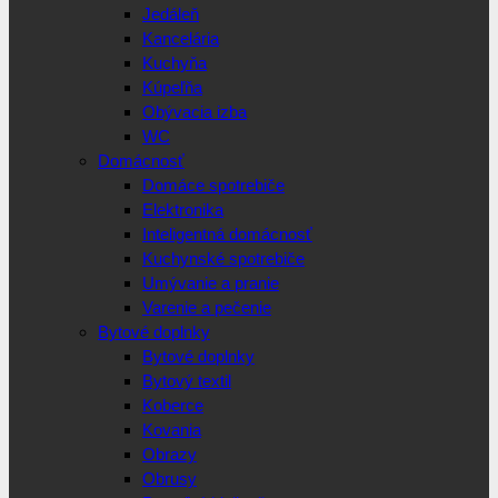
Jedáleň
Kancelária
Kuchyňa
Kúpeľňa
Obývacia izba
WC
Domácnosť
Domáce spotrebiče
Elektronika
Inteligentná domácnosť
Kuchynské spotrebiče
Umývanie a pranie
Varenie a pečenie
Bytové doplnky
Bytové doplnky
Bytový textil
Koberce
Kovania
Obrazy
Obrusy