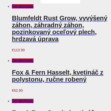
Do obchodu
Blumfeldt Rust Grow, vyvýšený
záhon, záhradný záhon,
pozinkovaný oceľový plech,
hrdzavá úprava
€
113.90
Do obchodu
Fox & Fern Hasselt, kvetináč z
polystonu, ručne robený
€
62.90
Do obchodu