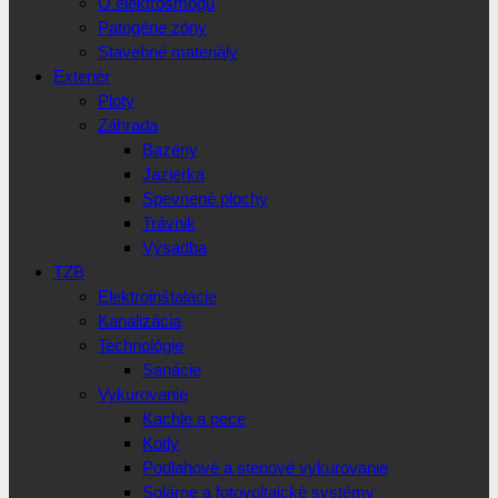
O elektrosmogu
Patogéne zóny
Stavebné materiály
Exteriér
Ploty
Záhrada
Bazény
Jazierka
Spevnené plochy
Trávnik
Výsadba
TZB
Elektroinštalácie
Kanalizácia
Technológie
Sanácie
Vykurovanie
Kachle a pece
Kotly
Podlahové a stenové vykurovanie
Solárne a fotovoltaické systémy