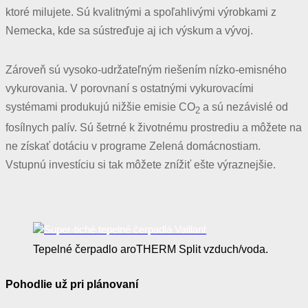
ktoré milujete. Sú kvalitnými a spoľahlivými výrobkami z
Nemecka, kde sa sústreďuje aj ich výskum a vývoj.
Zároveň sú vysoko-udržateľným riešením nízko-emisného
vykurovania. V porovnaní s ostatnými vykurovacími
systémami produkujú nižšie emisie CO
a sú nezávislé od
2
fosílnych palív. Sú šetrné k životnému prostrediu a môžete na
ne získať dotáciu v programe Zelená domácnostiam.
Vstupnú investíciu si tak môžete znížiť ešte výraznejšie.
Tepelné čerpadlo aroTHERM Split vzduch/voda.
Pohodlie už pri plánovaní