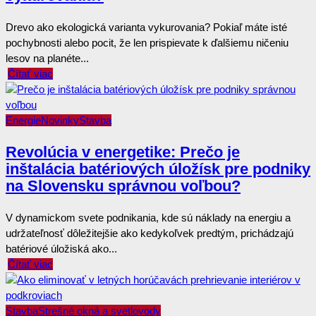
Drevo ako ekologická varianta vykurovania? Pokiaľ máte isté
pochybnosti alebo pocit, že len prispievate k ďalšiemu ničeniu
lesov na planéte...
Čítať viac
Energie
Novinky
Stavba
Revolúcia v energetike: Prečo je
inštalácia batériových úložísk pre podniky
na Slovensku správnou voľbou?
V dynamickom svete podnikania, kde sú náklady na energiu a
udržateľnosť dôležitejšie ako kedykoľvek predtým, prichádzajú
batériové úložiská ako...
Čítať viac
Stavba
Strešné okná a svetlovody