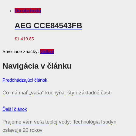
Do obchodu
AEG CCE84543FB
€
1,419.85
Súvisiace značky:
Vaillant
Navigácia v článku
Predchádzajúci článok
Čo má mať „vaša“ kuchyňa, štyri základné časti
Ďalší článok
Prajeme vám veľa teplej vody: Technológia Isodyn
oslavuje 20 rokov