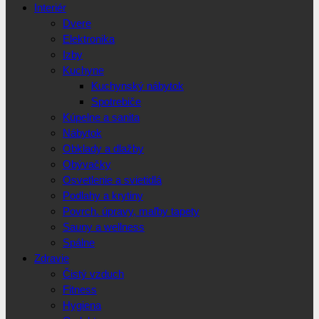
Interiér
Dvere
Elektronika
Izby
Kuchyne
Kuchynský nábytok
Spotrebiče
Kúpelne a sanita
Nábytok
Obklady a dlažby
Obývačky
Osvetlenie a svietidlá
Podlahy a krytiny
Povrch. úpravy, maľby tapety
Sauny a wellness
Spálne
Zdravie
Čistý vzduch
Fitness
Hygiena