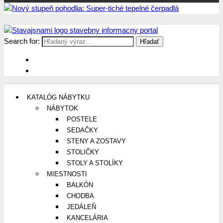
Search for:
Stavajsnami.sk
Stavebníctvo, stavby, byty, domy a všetko o nich
KATALÓG NÁBYTKU
NÁBYTOK
POSTELE
SEDAČKY
STENY A ZOSTAVY
STOLIČKY
STOLY A STOLÍKY
MIESTNOSTI
BALKÓN
CHODBA
JEDÁLEŇ
KANCELÁRIA