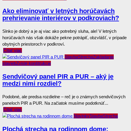
Ako eliminovať v letných horúčavách
prehrievanie interiérov v podkroviach?
Slnko je dobrý a je aj viac ako potrebný sluha, ale! V letných
horúčavách nás však dokáže pekne potrápiť, obzvlášť, v prípade
obytných priestoroch v podkroví.
Čítať viac
Stavba
Strecha
Zakladanie
stavieb
Zvislé konštrukcie
Sendvičový panel PIR a PUR – aký je
medzi nimi rozdiel?
Podobné, ale predsa rozdielne – reč je o známych sendvičových
paneloch PIR a PUR. Na začiatok musíme podotknúť...
Čítať viac
Novinky
Stavba
Strecha
Plochá strecha na rodinnom dome: