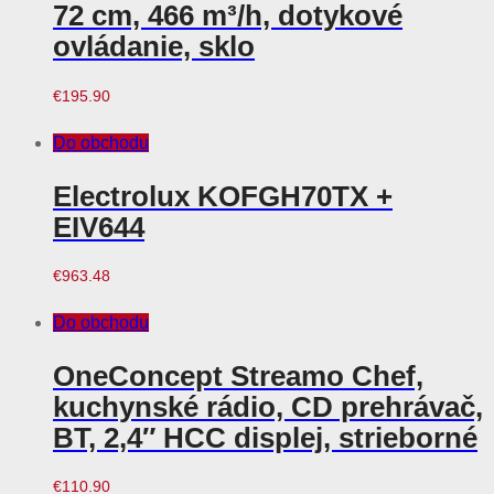
72 cm, 466 m³/h, dotykové
ovládanie, sklo
€
195.90
Do obchodu
Electrolux KOFGH70TX +
EIV644
€
963.48
Do obchodu
OneConcept Streamo Chef,
kuchynské rádio, CD prehrávač,
BT, 2,4″ HCC displej, strieborné
€
110.90