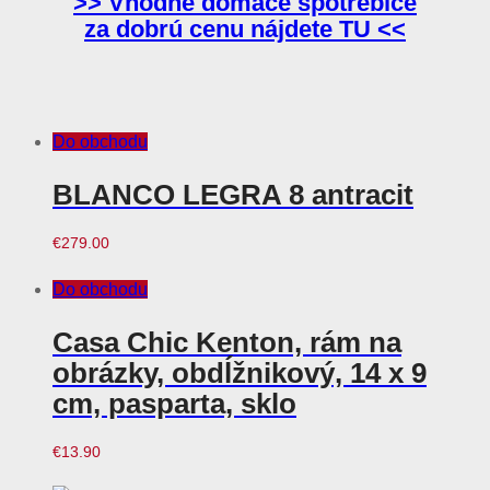
>> Vhodné domáce spotrebiče
za dobrú cenu nájdete TU <<
Do obchodu
BLANCO LEGRA 8 antracit
€
279.00
Do obchodu
Casa Chic Kenton, rám na
obrázky, obdĺžnikový, 14 x 9
cm, pasparta, sklo
€
13.90