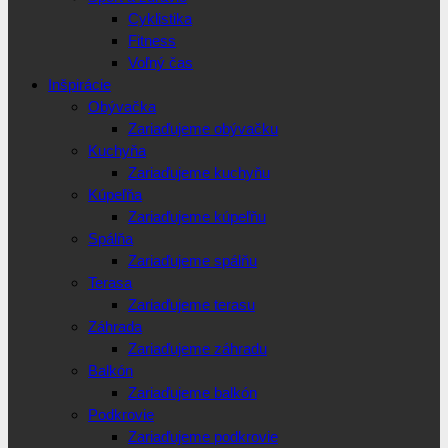
Cyklistika
Fitness
Voľný čas
Inšpirácie
Obývačka
Zariaďujeme obývačku
Kuchyňa
Zariaďujeme kuchyňu
Kúpeľňa
Zariaďujeme kúpeľňu
Spálňa
Zariaďujeme spálňu
Terasa
Zariaďujeme terasu
Záhrada
Zariaďujeme záhradu
Balkón
Zariaďujeme balkón
Podkrovie
Zariaďujeme podkrovie