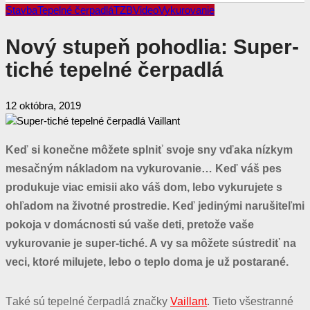
Stavba
Tepelné čerpadlá
TZB
Video
Vykurovanie
Nový stupeň pohodlia: Super-
tiché tepelné čerpadlá
12 októbra, 2019
Keď si konečne môžete splniť svoje sny vďaka nízkym
mesačným nákladom na vykurovanie… Keď váš pes
produkuje viac emisii ako váš dom, lebo vykurujete s
ohľadom na životné prostredie. Keď jedinými narušiteľmi
pokoja v domácnosti sú vaše deti, pretože vaše
vykurovanie je super-tiché. A vy sa môžete sústrediť na
veci, ktoré milujete, lebo o teplo doma je už postarané.
T
aké sú tepelné čerpadlá značky
Vaillant
.
Tieto všestranné