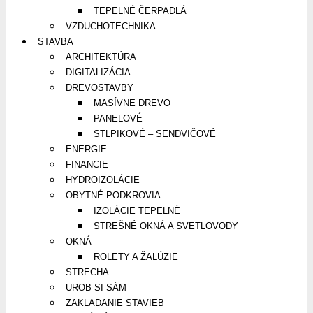
TEPELNÉ ČERPADLÁ
VZDUCHOTECHNIKA
STAVBA
ARCHITEKTÚRA
DIGITALIZÁCIA
DREVOSTAVBY
MASÍVNE DREVO
PANELOVÉ
STLPIKOVÉ – SENDVIČOVÉ
ENERGIE
FINANCIE
HYDROIZOLÁCIE
OBYTNÉ PODKROVIA
IZOLÁCIE TEPELNÉ
STREŠNÉ OKNÁ A SVETLOVODY
OKNÁ
ROLETY A ŽALÚZIE
STRECHA
UROB SI SÁM
ZAKLADANIE STAVIEB