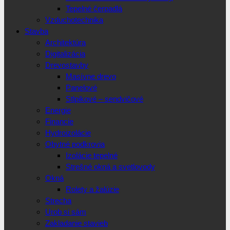
Tepelné čerpadlá
Vzduchotechnika
Stavba
Architektúra
Digitalizácia
Drevostavby
Masívne drevo
Panelové
Stlpikové – sendvičové
Energie
Financie
Hydroizolácie
Obytné podkrovia
Izolácie tepelné
Strešné okná a svetlovody
Okná
Rolety a žalúzie
Strecha
Urob si sám
Zakladanie stavieb