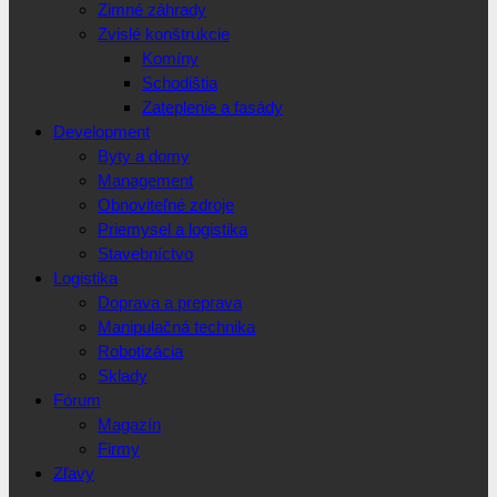
Zimné záhrady
Zvislé konštrukcie
Komíny
Schodištia
Zateplenie a fasády
Development
Byty a domy
Management
Obnoviteľné zdroje
Priemysel a logistika
Stavebníctvo
Logistika
Doprava a preprava
Manipulačná technika
Robotizácia
Sklady
Fórum
Magazín
Firmy
Zľavy