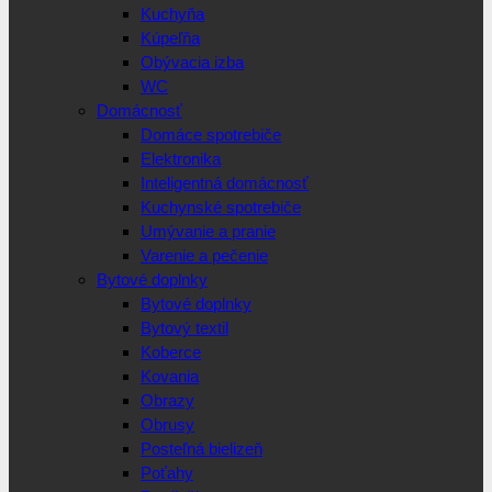
Kuchyňa
Kúpeľňa
Obývacia izba
WC
Domácnosť
Domáce spotrebiče
Elektronika
Inteligentná domácnosť
Kuchynské spotrebiče
Umývanie a pranie
Varenie a pečenie
Bytové doplnky
Bytové doplnky
Bytový textil
Koberce
Kovania
Obrazy
Obrusy
Posteľná bielizeň
Poťahy