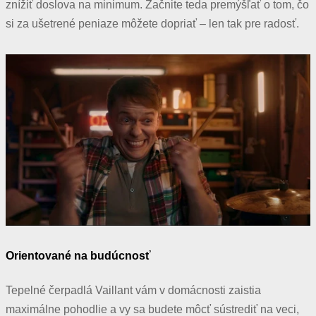
znížiť doslova na minimum. Začnite teda premýšľať o tom, č
o
si za ušetrené peniaze môžete dopriať – len tak pre radosť.
Orientované na budúcnosť
Tepelné čerpadlá Vaillant vám v domácnosti zaistia
maximálne pohodlie a vy sa budete môcť sústrediť na veci,