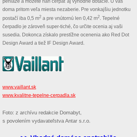
peniaze a môžete naň čerpať aj výhodné dotácie. U vás
doma pritom veľa miesta nezaberie. Pre vonkajšiu jednotku
2
2
postačí iba 0,5 m
a pre vnútornú len 0,42 m
. Tepelné
čerpadlo je zároveň super-tiché, čo určite ocenia aj vaši
susedia. Dokonca získalo prestížne ocenenia ako Red Dot
Design Award a tiež IF Design Award.
www.vaillant.sk
www.kvalitne-tepelne-cerpadla.sk
Foto: z archívu redakcie Domabyt,
s povolením vydavateľstva Antar s.r.o.