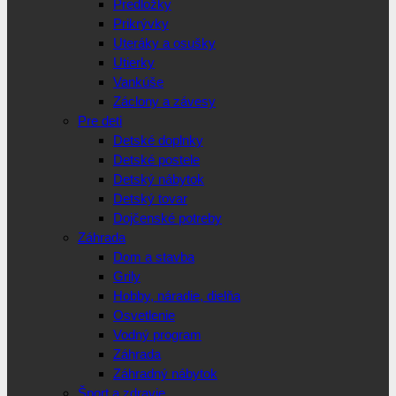
Predložky
Prikrývky
Uteráky a osušky
Utierky
Vankúše
Záclony a závesy
Pre deti
Detské doplnky
Detské postele
Detský nábytok
Detský tovar
Dojčenské potreby
Záhrada
Dom a stavba
Grily
Hobby, náradie, dielňa
Osvetlenie
Vodný program
Záhrada
Záhradný nábytok
Šport a zdravie