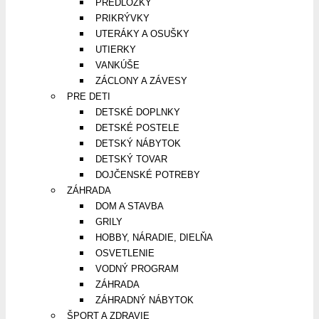
PREDLOŽKY
PRIKRÝVKY
UTERÁKY A OSUŠKY
UTIERKY
VANKÚŠE
ZÁCLONY A ZÁVESY
PRE DETI
DETSKÉ DOPLNKY
DETSKÉ POSTELE
DETSKÝ NÁBYTOK
DETSKÝ TOVAR
DOJČENSKÉ POTREBY
ZÁHRADA
DOM A STAVBA
GRILY
HOBBY, NÁRADIE, DIELŇA
OSVETLENIE
VODNÝ PROGRAM
ZÁHRADA
ZÁHRADNÝ NÁBYTOK
ŠPORT A ZDRAVIE