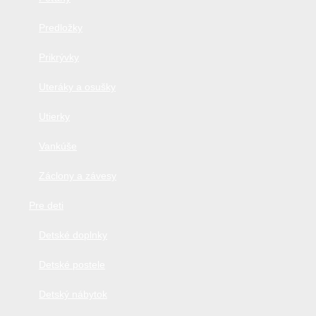
Predložky
Prikrývky
Uteráky a osušky
Utierky
Vankúše
Záclony a závesy
Pre deti
Detské doplnky
Detské postele
Detský nábytok