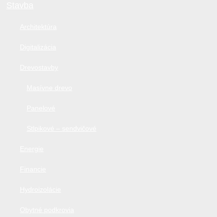
Stavba
Architektúra
Digitalizácia
Drevostavby
Masívne drevo
Panelové
Stlpikové – sendvičové
Energie
Financie
Hydroizolácie
Obytné podkrovia