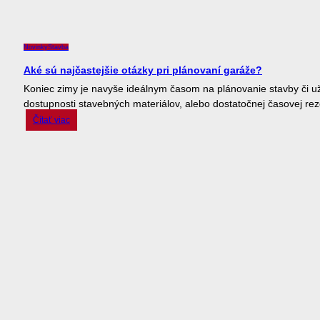
Novinky
Stavba
Aké sú najčastejšie otázky pri plánovaní garáže?
Koniec zimy je navyše ideálnym časom na plánovanie stavby či už
dostupnosti stavebných materiálov, alebo dostatočnej časovej rez
Čítať viac