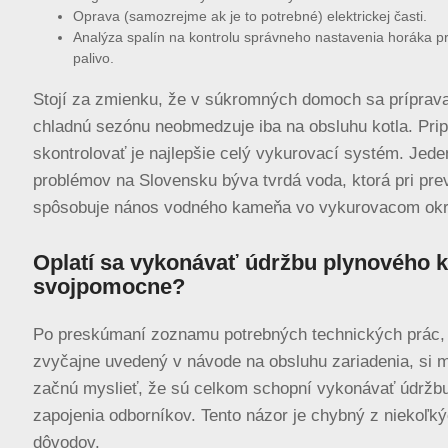
Oprava (samozrejme ak je to potrebné) elektrickej časti.
Analýza spalín na kontrolu správneho nastavenia horáka p
palivo.
Stojí za zmienku, že v súkromných domoch sa príprav
chladnú sezónu neobmedzuje iba na obsluhu kotla. Prip
skontrolovať je najlepšie celý vykurovací systém. Jede
problémov na Slovensku býva tvrdá voda, ktorá pri pr
spôsobuje nános vodného kameňa vo vykurovacom okr
Oplatí sa vykonávať údržbu plynového k
svojpomocne?
Po preskúmaní zoznamu potrebných technických prác, 
zvyčajne uvedený v návode na obsluhu zariadenia, si 
začnú myslieť, že sú celkom schopní vykonávať údržb
zapojenia odborníkov. Tento názor je chybný z niekoľk
dôvodov.