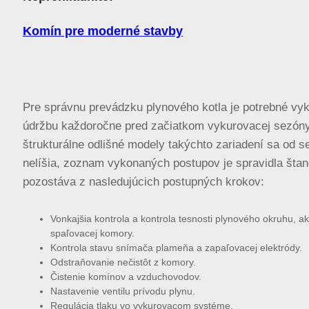
Komín pre moderné stavby
Pre správnu prevádzku plynového kotla je potrebné vy
údržbu každoročne pred začiatkom vykurovacej sezón
štrukturálne odlišné modely takýchto zariadení sa od se
nelíšia, zoznam vykonaných postupov je spravidla šta
pozostáva z nasledujúcich postupných krokov:
Vonkajšia kontrola a kontrola tesnosti plynového okruhu, ak
spaľovacej komory.
Kontrola stavu snímača plameňa a zapaľovacej elektródy.
Odstraňovanie nečistôt z komory.
Čistenie komínov a vzduchovodov.
Nastavenie ventilu prívodu plynu.
Regulácia tlaku vo vykurovacom systéme.