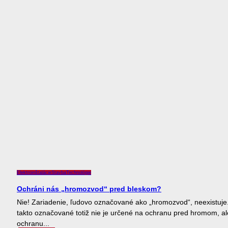
Elektroinštalácie
Stavba
Technológie
Ochráni nás „hromozvod“ pred bleskom?
Nie! Zariadenie, ľudovo označované ako „hromozvod“, neexistuje
takto označované totiž nie je určené na ochranu pred hromom, al
ochranu...