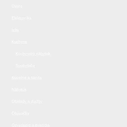
Dvere
Elektronika
Izby
Kuchyne
Kuchynský nábytok
Spotrebiče
Kúpelne a sanita
Nábytok
Obklady a dlažby
Obývačky
Osvetlenie a svietidlá