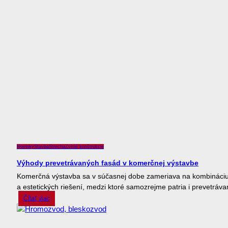
Novinky
Stavba
Strecha
Zvislé konštrukcie
Výhody prevetrávaných fasád v komerčnej výstavbe
Komerčná výstavba sa v súčasnej dobe zameriava na kombináci
a estetických riešení, medzi ktoré samozrejme patria i prevetráva
Čítať viac