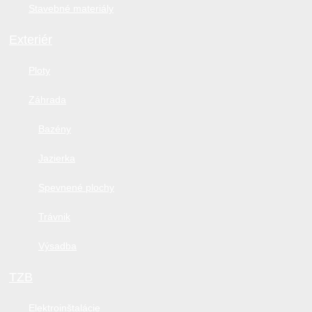
Stavebné materiály
Exteriér
Ploty
Záhrada
Bazény
Jazierka
Spevnené plochy
Trávnik
Výsadba
TZB
Elektroinštalácie