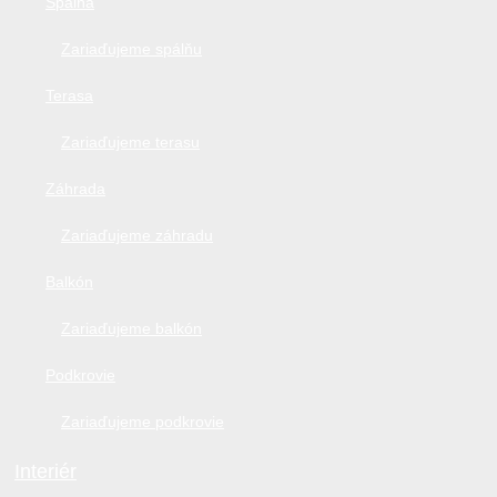
Spálňa
Zariaďujeme spálňu
Terasa
Zariaďujeme terasu
Záhrada
Zariaďujeme záhradu
Balkón
Zariaďujeme balkón
Podkrovie
Zariaďujeme podkrovie
Interiér