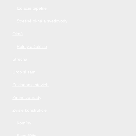
Izolácie tepelné
Strešné okná a svetlovody
Okná
Rolety a žalúzie
Strecha
Urob si sám
Zakladanie stavieb
Zimné záhrady
Zvislé konštrukcie
Komíny
Schodištia