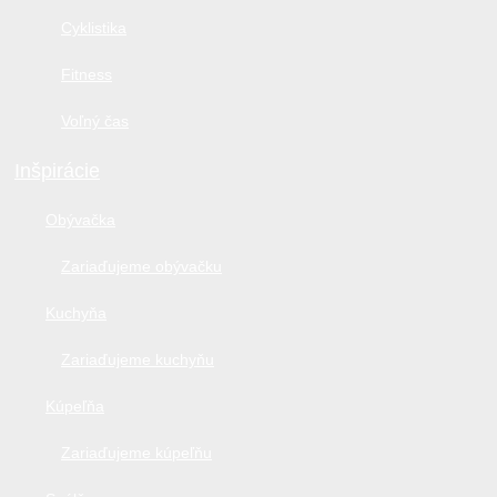
Cyklistika
Fitness
Voľný čas
Inšpirácie
Obývačka
Zariaďujeme obývačku
Kuchyňa
Zariaďujeme kuchyňu
Kúpeľňa
Zariaďujeme kúpeľňu