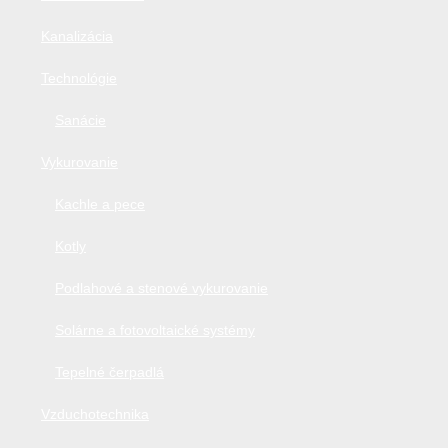
Kanalizácia
Technológie
Sanácie
Vykurovanie
Kachle a pece
Kotly
Podlahové a stenové vykurovanie
Solárne a fotovoltaické systémy
Tepelné čerpadlá
Vzduchotechnika