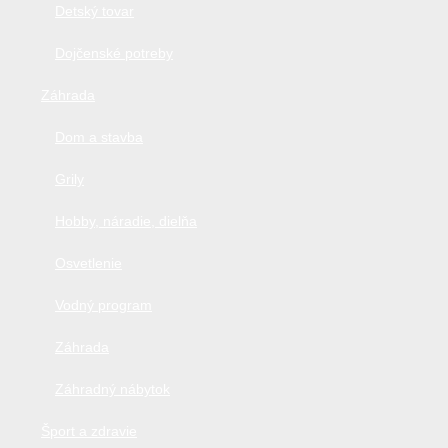
Detský tovar
Dojčenské potreby
Záhrada
Dom a stavba
Grily
Hobby, náradie, dielňa
Osvetlenie
Vodný program
Záhrada
Záhradný nábytok
Šport a zdravie