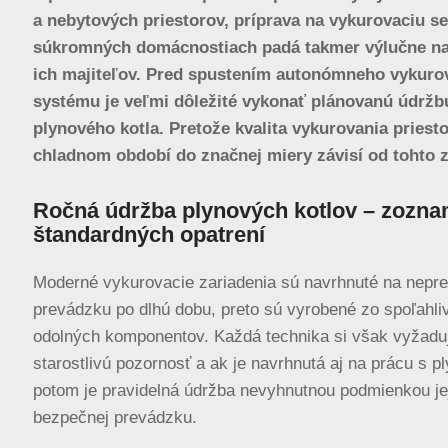
a nebytových priestorov, príprava na vykurovaciu s
súkromných domácnostiach padá takmer výlučne na
ich majiteľov. Pred spustením autonómneho vykuro
systému je veľmi dôležité vykonať plánovanú údržb
plynového kotla. Pretože kvalita vykurovania priest
chladnom období do značnej miery závisí od tohto z
Ročná údržba plynových kotlov – zozn
štandardných opatrení
Moderné vykurovacie zariadenia sú navrhnuté na nepret
prevádzku po dlhú dobu, preto sú vyrobené zo spoľahli
odolných komponentov. Každá technika si však vyžadu
starostlivú pozornosť a ak je navrhnutá aj na prácu s p
potom je pravidelná údržba nevyhnutnou podmienkou je
bezpečnej prevádzku.