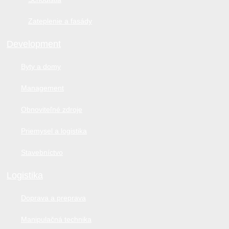
Zateplenie a fasády
Development
Byty a domy
Management
Obnoviteľné zdroje
Priemysel a logistika
Stavebníctvo
Logistika
Doprava a preprava
Manipulačná technika