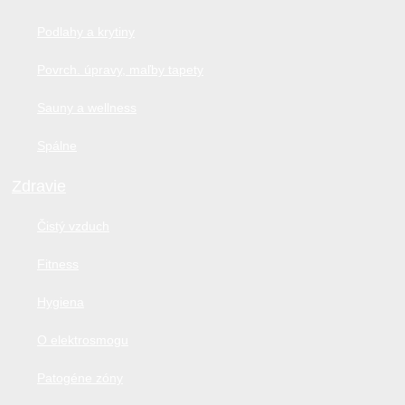
Podlahy a krytiny
Povrch. úpravy, maľby tapety
Sauny a wellness
Spálne
Zdravie
Čistý vzduch
Fitness
Hygiena
O elektrosmogu
Patogéne zóny