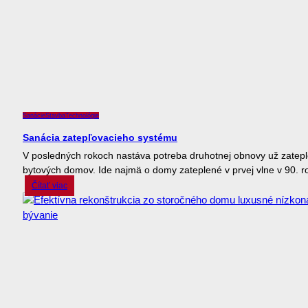
Sanácie
Stavba
Technológie
Sanácia zatepľovacieho systému
V posledných rokoch nastáva potreba druhotnej obnovy už zatep
bytových domov. Ide najmä o domy zateplené v prvej vlne v 90. ro
Čítať viac