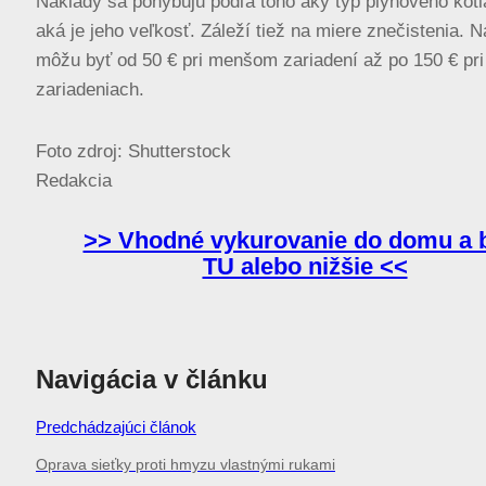
Náklady sa pohybujú podľa toho aký typ plynového kotl
aká je jeho veľkosť. Záleží tiež na miere znečistenia. 
môžu byť od 50 € pri menšom zariadení až po 150 € pri
zariadeniach.
Foto zdroj: Shutterstock
Redakcia
>> Vhodné vykurovanie do domu a 
TU alebo nižšie <<
Navigácia v článku
Predchádzajúci článok
Oprava sieťky proti hmyzu vlastnými rukami