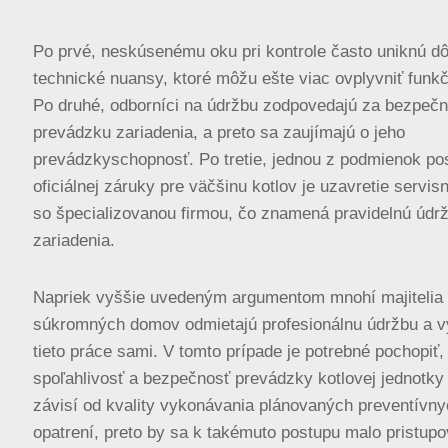
Po prvé, neskúsenému oku pri kontrole často uniknú dô
technické nuansy, ktoré môžu ešte viac ovplyvniť funkč
Po druhé, odborníci na údržbu zodpovedajú za bezpeč
prevádzku zariadenia, a preto sa zaujímajú o jeho
prevádzkyschopnosť. Po tretie, jednou z podmienok po
oficiálnej záruky pre väčšinu kotlov je uzavretie servis
so špecializovanou firmou, čo znamená pravidelnú údr
zariadenia.
Napriek vyššie uvedeným argumentom mnohí majitelia
súkromných domov odmietajú profesionálnu údržbu a 
tieto práce sami. V tomto prípade je potrebné pochopiť,
spoľahlivosť a bezpečnosť prevádzky kotlovej jednotky
závisí od kvality vykonávania plánovaných preventívn
opatrení, preto by sa k takémuto postupu malo pristupo