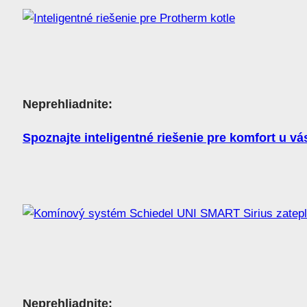
Neprehliadnite:
Spoznajte inteligentné riešenie pre komfort u v
Neprehliadnite: