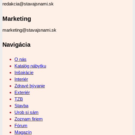
redakcia@stavajsnami.sk
Marketing
marketing@stavajsnami.sk
Navigácia
O nás
Katalóg nábytku
Inšpirácie
Interiér
Zdravé bývanie
Exteriér
TZB
Stavba
Urob si sám
Zoznam firiem
Fórum
Magazín