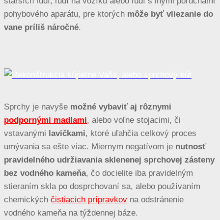
starších ľudí, ľudí na vozíku alebo ľudí s inými poruchami
pohybového aparátu, pre ktorých
môže byť vliezanie do
vane príliš náročné
.
Sprchy je navyše
možné vybaviť aj rôznymi
podpornými madlami
, alebo voľne stojacimi, či
vstavanými
lavičkami
, ktoré uľahčia celkový proces
umývania sa ešte viac. Miernym negatívom je
nutnosť
pravidelného udržiavania sklenenej sprchovej zásteny
bez vodného kameňa
, čo docielite iba pravidelným
stieraním skla po dosprchovaní sa, alebo používaním
chemických
čistiacich prípravkov
na odstránenie
vodného kameňa na týždennej báze.