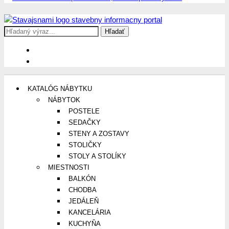
Search
Stavajsnami.sk
Stavebníctvo, stavby, byty, domy a všetko o nich
for:
KATALÓG NÁBYTKU
NÁBYTOK
POSTELE
SEDAČKY
STENY A ZOSTAVY
STOLIČKY
STOLY A STOLÍKY
MIESTNOSTI
BALKÓN
CHODBA
JEDÁLEŇ
KANCELÁRIA
KUCHYŇA