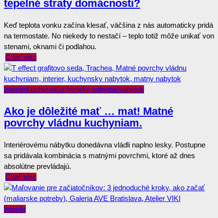
tepelné straty domácnosti?
Keď teplota vonku začína klesať, väčšina z nás automaticky pridá
na termostate. No niekedy to nestačí – teplo totiž môže unikať von
stenami, oknami či podlahou.
Čítať viac
Interiér
Kuchyne
Kuchynský nábytok
Nábytok
Ako je dôležité mať … mat! Matné
povrchy vládnu kuchyniam.
Interiérovému nábytku donedávna vládli naplno lesky. Postupne
sa pridávala kombinácia s matnými povrchmi, ktoré až dnes
absolútne prevládajú.
Čítať viac
Interiér