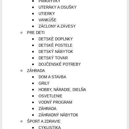
PRIKRÝVKY
UTERÁKY A OSUŠKY
UTIERKY
VANKÚŠE
ZÁCLONY A ZÁVESY
PRE DETI
DETSKÉ DOPLNKY
DETSKÉ POSTELE
DETSKÝ NÁBYTOK
DETSKÝ TOVAR
DOJČENSKÉ POTREBY
ZÁHRADA
DOM A STAVBA
GRILY
HOBBY, NÁRADIE, DIELŇA
OSVETLENIE
VODNÝ PROGRAM
ZÁHRADA
ZÁHRADNÝ NÁBYTOK
ŠPORT A ZDRAVIE
CYKLISTIKA