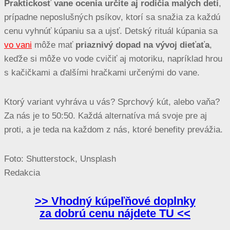
Praktickosť vane ocenia určite aj rodičia malých detí
,
prípadne neposlušných psíkov, ktorí sa snažia za každú
cenu vyhnúť kúpaniu sa a ujsť. Detský rituál kúpania sa
vo vani
môže mať
priaznivý dopad na vývoj dieťaťa
,
keďže si môže vo vode cvičiť aj motoriku, napríklad hrou
s kačičkami a ďalšími hračkami určenými do vane.
Ktorý variant vyhráva u vás? Sprchový kút, alebo vaňa?
Za nás je to 50:50. Každá alternatíva má svoje pre aj
proti, a je teda na každom z nás, ktoré benefity prevážia.
Foto: Shutterstock, Unsplash
Redakcia
>> Vhodný kúpeľňové doplnky
za dobrú cenu nájdete TU <<