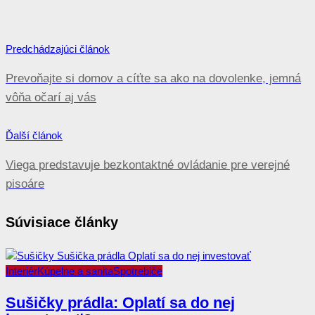
Navigácia
Predchádzajúci článok
v
Prevoňajte si domov a cíťte sa ako na dovolenke, jemná
článku
vôňa očarí aj vás
Ďalší článok
Viega predstavuje bezkontaktné ovládanie pre verejné
pisoáre
Súvisiace články
Interiér
Kúpelne a sanita
Spotrebiče
Sušičky prádla: Oplatí sa do nej