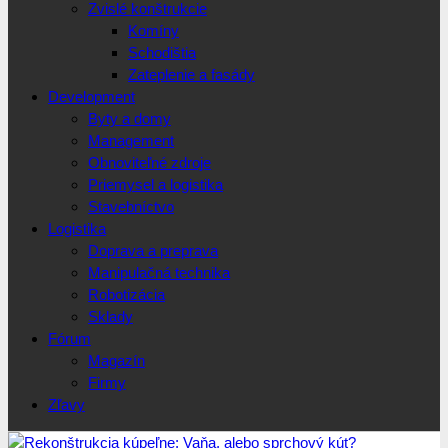
Zvislé konštrukcie
Komíny
Schodištia
Zateplenie a fasády
Development
Byty a domy
Management
Obnoviteľné zdroje
Priemysel a logistika
Stavebníctvo
Logistika
Doprava a preprava
Manipulačná technika
Robotizácia
Sklady
Fórum
Magazín
Firmy
Zľavy