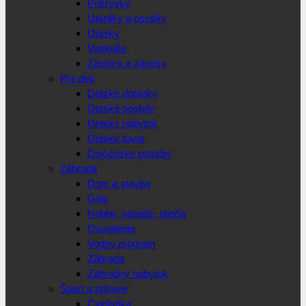
Prikrývky
Uteráky a osušky
Utierky
Vankúše
Záclony a závesy
Pre deti
Detské doplnky
Detské postele
Detský nábytok
Detský tovar
Dojčenské potreby
Záhrada
Dom a stavba
Grily
Hobby, náradie, dielňa
Osvetlenie
Vodný program
Záhrada
Záhradný nábytok
Šport a zdravie
Cyklistika