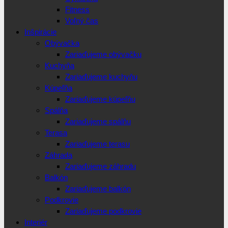
Fitness
Voľný čas
Inšpirácie
Obývačka
Zariaďujeme obývačku
Kuchyňa
Zariaďujeme kuchyňu
Kúpeľňa
Zariaďujeme kúpeľňu
Spálňa
Zariaďujeme spálňu
Terasa
Zariaďujeme terasu
Záhrada
Zariaďujeme záhradu
Balkón
Zariaďujeme balkón
Podkrovie
Zariaďujeme podkrovie
Interiér