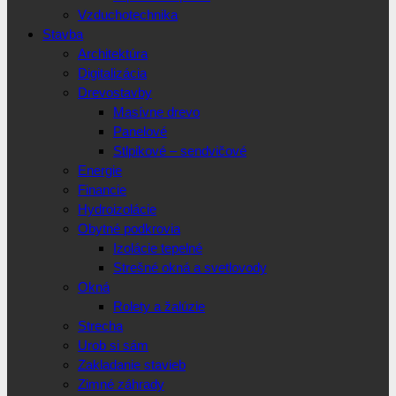
Vzduchotechnika
Stavba
Architektúra
Digitalizácia
Drevostavby
Masívne drevo
Panelové
Stlpikové – sendvičové
Energie
Financie
Hydroizolácie
Obytné podkrovia
Izolácie tepelné
Strešné okná a svetlovody
Okná
Rolety a žalúzie
Strecha
Urob si sám
Zakladanie stavieb
Zimné záhrady