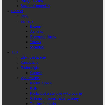
Patogéne zóny
Stavebné materiály
Exteriér
Ploty
Záhrada
Bazény
Jazierka
Spevnené plochy
Trávnik
Výsadba
TZB
Elektroinštalácie
Kanalizácia
Technológie
Sanácie
Vykurovanie
Kachle a pece
Kotly
Podlahové a stenové vykurovanie
Solárne a fotovoltaické systémy
Tepelné čerpadlá