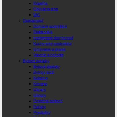
Kúpeľňa
Obývacia izba
WC
Domácnosť
Domáce spotrebiče
Elektronika
Inteligentná domácnosť
Kuchynské spotrebiče
Umývanie a pranie
Varenie a pečenie
Bytové doplnky
Bytové doplnky
Bytový textil
Koberce
Kovania
Obrazy
Obrusy
Posteľná bielizeň
Poťahy
Predložky