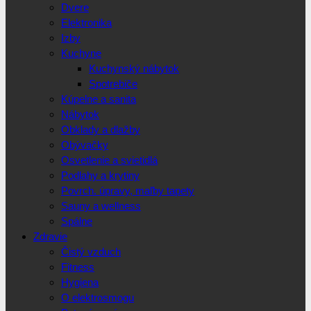
Dvere
Elektronika
Izby
Kuchyne
Kuchynský nábytok
Spotrebiče
Kúpelne a sanita
Nábytok
Obklady a dlažby
Obývačky
Osvetlenie a svietidlá
Podlahy a krytiny
Povrch. úpravy, maľby tapety
Sauny a wellness
Spálne
Zdravie
Čistý vzduch
Fitness
Hygiena
O elektrosmogu