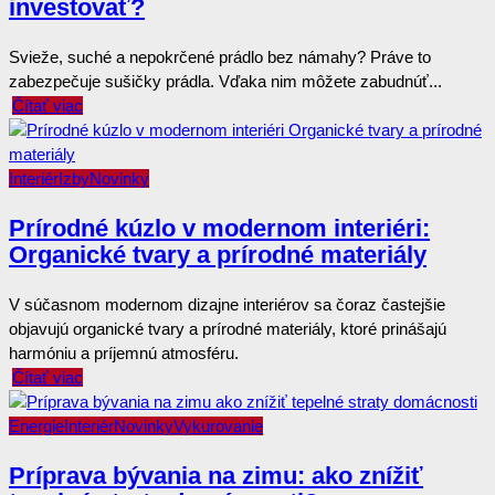
investovať?
Svieže, suché a nepokrčené prádlo bez námahy? Práve to
zabezpečuje sušičky prádla. Vďaka nim môžete zabudnúť...
Čítať viac
Interiér
Izby
Novinky
Prírodné kúzlo v modernom interiéri:
Organické tvary a prírodné materiály
V súčasnom modernom dizajne interiérov sa čoraz častejšie
objavujú organické tvary a prírodné materiály, ktoré prinášajú
harmóniu a príjemnú atmosféru.
Čítať viac
Energie
Interiér
Novinky
Vykurovanie
Príprava bývania na zimu: ako znížiť