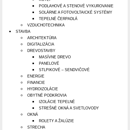
PODLAHOVÉ A STENOVÉ VYKUROVANIE
SOLÁRNE A FOTOVOLTAICKÉ SYSTÉMY
TEPELNÉ ČERPADLÁ
VZDUCHOTECHNIKA
STAVBA
ARCHITEKTÚRA
DIGITALIZÁCIA
DREVOSTAVBY
MASÍVNE DREVO
PANELOVÉ
STLPIKOVÉ – SENDVIČOVÉ
ENERGIE
FINANCIE
HYDROIZOLÁCIE
OBYTNÉ PODKROVIA
IZOLÁCIE TEPELNÉ
STREŠNÉ OKNÁ A SVETLOVODY
OKNÁ
ROLETY A ŽALÚZIE
STRECHA