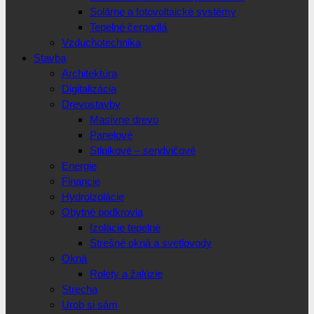
Solárne a fotovoltaické systémy
Tepelné čerpadlá
Vzduchotechnika
Stavba
Architektúra
Digitalizácia
Drevostavby
Masívne drevo
Panelové
Stlpikové – sendvičové
Energie
Financie
Hydroizolácie
Obytné podkrovia
Izolácie tepelné
Strešné okná a svetlovody
Okná
Rolety a žalúzie
Strecha
Urob si sám