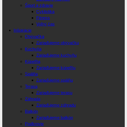
Šport a zdravie
Cyklistika
Fitness
Voľný čas
Inšpirácie
Obývačka
Zariaďujeme obývačku
Kuchyňa
Zariaďujeme kuchyňu
Kúpeľňa
Zariaďujeme kúpeľňu
Spálňa
Zariaďujeme spálňu
Terasa
Zariaďujeme terasu
Záhrada
Zariaďujeme záhradu
Balkón
Zariaďujeme balkón
Podkrovie