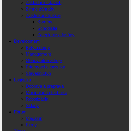
Zakladanie stavieb
Zimné záhrady
Zvislé konštrukcie
Komíny
Schodištia
Zateplenie a fasády
Development
Byty a domy
Management
Obnoviteľné zdroje
Priemysel a logistika
Stavebníctvo
Logistika
Doprava a preprava
Manipulačná technika
Robotizácia
Sklady
Fórum
Magazín
Firmy