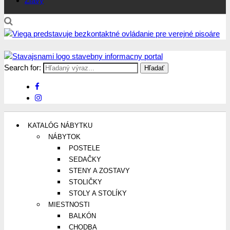
Zľavy
Search for:
Stavajsnami.sk
Stavebníctvo, stavby, byty, domy a všetko o nich
KATALÓG NÁBYTKU
NÁBYTOK
POSTELE
SEDAČKY
STENY A ZOSTAVY
STOLIČKY
STOLY A STOLÍKY
MIESTNOSTI
BALKÓN
CHODBA