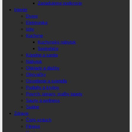
Zariaďujeme podkrovie
Interiér
Dvere
Elektronika
Izby
Kuchyne
Kuchynský nábytok
Spotrebiče
Kúpelne a sanita
Nábytok
Obklady a dlažby
Obývačky
Osvetlenie a svietidlá
Podlahy a krytiny
Povrch. úpravy, maľby tapety
Sauny a wellness
Spálne
Zdravie
Čistý vzduch
Fitness