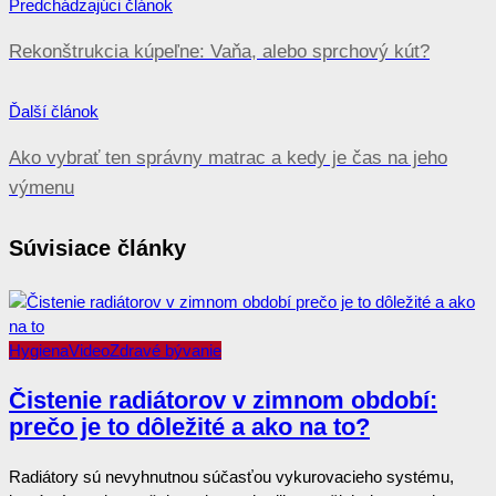
Predchádzajúci článok
Rekonštrukcia kúpeľne: Vaňa, alebo sprchový kút?
Ďalší článok
Ako vybrať ten správny matrac a kedy je čas na jeho
výmenu
Súvisiace články
Hygiena
Video
Zdravé bývanie
Čistenie radiátorov v zimnom období:
prečo je to dôležité a ako na to?
Radiátory sú nevyhnutnou súčasťou vykurovacieho systému,