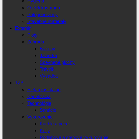
Hygiena
O elektrosmogu
Patogéne zóny
Stavebné materiály
Exteriér
Ploty
Záhrada
Bazény
Jazierka
Spevnené plochy
Trávnik
Výsadba
TZB
Elektroinštalácie
Kanalizácia
Technológie
Sanácie
Vykurovanie
Kachle a pece
Kotly
Podlahové a stenové vykurovanie