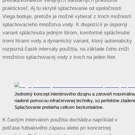
prevádzkovateľov verejných sanitárnych priestorov
praktickosť. Aj tu skryté splachovanie od spoločnosti
Viega boduje, pretože je možné vyberať z troch možností
splachovacieho množstva vody. K dispozícií je úsporný
variant spláchnutia jedným litrom, komfortné spláchnutie
tromi litrami vody a dynamický variant, ktorý automaticky
rozpozná časté intervaly použitia, na základe čoho zníži
množstvo splachovacej vody z troch na jeden liter.
Jednotný koncept interiérového dizajnu a zároveň maximálna
riadené pomocou infračervenej techniky, sú perfektne zladené
Splachovanie prebieha celkom bezkontaktne.
K častým intervalom použitia dochádza napríklad v
polčase futbalového zápasu alebo pri koncertnej