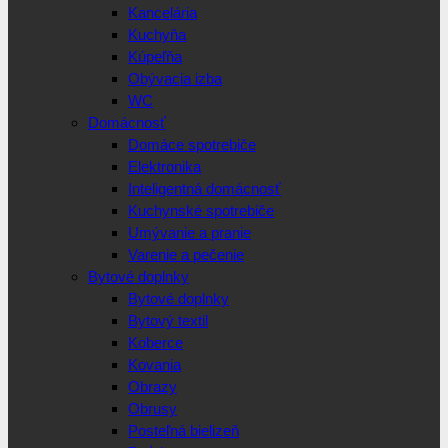
Kancelária
Kuchyňa
Kúpeľňa
Obývacia izba
WC
Domácnosť
Domáce spotrebiče
Elektronika
Inteligentná domácnosť
Kuchynské spotrebiče
Umývanie a pranie
Varenie a pečenie
Bytové doplnky
Bytové doplnky
Bytový textil
Koberce
Kovania
Obrazy
Obrusy
Posteľná bielizeň