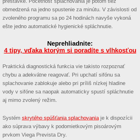
prestávke. Početnosť splachovania je potom tiež
obmedzená na jedno spustenie za minútu. V závislosti od
zvoleného programu sa po 24 hodinách navyše vykoná
ešte jedno automatické hygienické spláchnutie.
Neprehliadnite:
4 tipy, vďaka ktorým si poradíte s vlhkosťou
Praktická diagnostická funkcia vie takisto rozpoznať
chybu a adekvátne reagovať. Pri upchatí sifónu sa
splachovanie zablokuje alebo pri príliš nízkej hladine
vody v sifóne sa naopak automaticky spustí spláchnutie
aj mimo zvolený režim.
Systém
skrytého spúšťania splachovania
je k dispozícii
ako súprava výbavy k podomietkovým pisoárovým
prvkom Viega Prevista Dry.