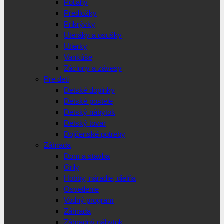
Poťahy
Predložky
Prikrývky
Uteráky a osušky
Utierky
Vankúše
Záclony a závesy
Pre deti
Detské doplnky
Detské postele
Detský nábytok
Detský tovar
Dojčenské potreby
Záhrada
Dom a stavba
Grily
Hobby, náradie, dielňa
Osvetlenie
Vodný program
Záhrada
Záhradný nábytok