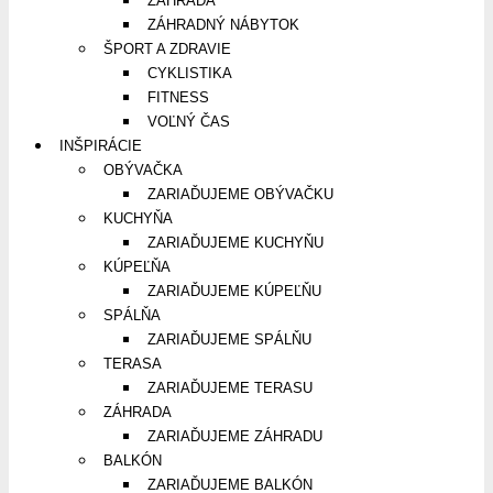
ZÁHRADA
ZÁHRADNÝ NÁBYTOK
ŠPORT A ZDRAVIE
CYKLISTIKA
FITNESS
VOĽNÝ ČAS
INŠPIRÁCIE
OBÝVAČKA
ZARIAĎUJEME OBÝVAČKU
KUCHYŇA
ZARIAĎUJEME KUCHYŇU
KÚPEĽŇA
ZARIAĎUJEME KÚPEĽŇU
SPÁLŇA
ZARIAĎUJEME SPÁLŇU
TERASA
ZARIAĎUJEME TERASU
ZÁHRADA
ZARIAĎUJEME ZÁHRADU
BALKÓN
ZARIAĎUJEME BALKÓN