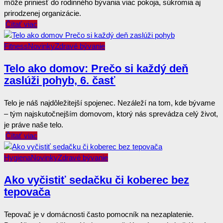
môže priniesť do rodinného bývania viac pokoja, súkromia aj
prirodzenej organizácie.
Čítať viac
Fitness
Novinky
Zdravé bývanie
Telo ako domov: Prečo si každý deň
zaslúži pohyb, 6. časť
Telo je náš najdôležitejší spojenec. Nezáleží na tom, kde bývame
– tým najskutočnejším domovom, ktorý nás sprevádza celý život,
je práve naše telo.
Čítať viac
Hygiena
Novinky
Zdravé bývanie
Ako vyčistiť sedačku či koberec bez
tepovača
Tepovač je v domácnosti často pomocník na nezaplatenie.