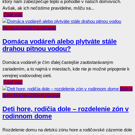
ktorý nám zabezpečuje teplo a pohodlie v našich domovoch.
Avšak, ak ich nečistíme pravidelne, môžu sa...
Čítať viac
Technológie
Zdravé bývanie
Domáca vodáreň alebo plytváte stále
drahou pitnou vodou?
Domáca vodáreň je čím ďalej častejšie zaobstarávaným
zariadením, a to najmä v miestach, kde nie je možné pripojenie k
verejnej vodovodnej sieti.
Čítať viac
Byty a
domy
Novinky
Zdravé bývanie
Deti hore, rodičia dole – rozdelenie zón v
rodinnom dome
Rozdelenie domu na detskú zónu hore a rodičovské zázemie dole