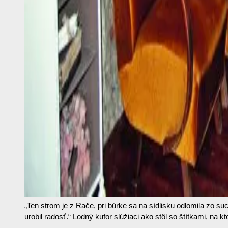
„Ten strom je z Rače, pri búrke sa na sídlisku odlomila zo 
urobil radosť.“ Lodný kufor slúžiaci ako stôl so štítkami, na k