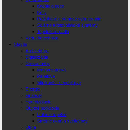
Kachle a pece
Kotly
Podlahové a stenové vykurovanie
Solárne a fotovoltaické systémy
Tepelné čerpadlá
Vzduchotechnika
Stavba
Architektúra
Digitalizácia
Drevostavby
Masívne drevo
Panelové
Stlpikové – sendvičové
Energie
Financie
Hydroizolácie
Obytné podkrovia
Izolácie tepelné
Strešné okná a svetlovody
Okná