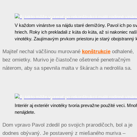
V každom vinárstve sa nájdu staré demižóny. Pavol ich po svo
hriech. Roky ich prekladali z kúta do kúta, až si nakoniec naš
vinotéky. Zaujímavým prvkom priestoru je starý obojstranný 
Majiteľ nechal väčšinou murované
konštrukcie
odhalené,
bez omietky. Murivo je čiastočne ošetrené penetračným
náterom, aby sa spevnila malta v škárach a nedrolila sa.
Interiér aj exteriér vinotéky tvoria prevažne použité veci. 
nenájdete.
Dom vpravo Pavol zdedil po svojich prarodičoch, bol a je
dodnes obývaný. Je postavený z miešaného muriva –