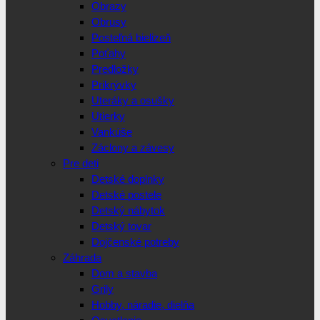
Obrazy
Obrusy
Posteľná bielizeň
Poťahy
Predložky
Prikrývky
Uteráky a osušky
Utierky
Vankúše
Záclony a závesy
Pre deti
Detské doplnky
Detské postele
Detský nábytok
Detský tovar
Dojčenské potreby
Záhrada
Dom a stavba
Grily
Hobby, náradie, dielňa