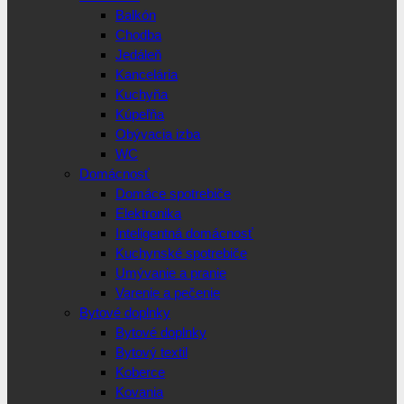
Balkón
Chodba
Jedáleň
Kancelária
Kuchyňa
Kúpeľňa
Obývacia izba
WC
Domácnosť
Domáce spotrebiče
Elektronika
Inteligentná domácnosť
Kuchynské spotrebiče
Umývanie a pranie
Varenie a pečenie
Bytové doplnky
Bytové doplnky
Bytový textil
Koberce
Kovania