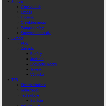
Zdravie
Čistý vzduch
Fitness
Hygiena
O elektrosmogu
Patogéne zóny
Stavebné materiály
Exteriér
Ploty
Záhrada
Bazény
Jazierka
Spevnené plochy
Trávnik
Výsadba
TZB
Elektroinštalácie
Kanalizácia
Technológie
Sanácie
Vykurovanie