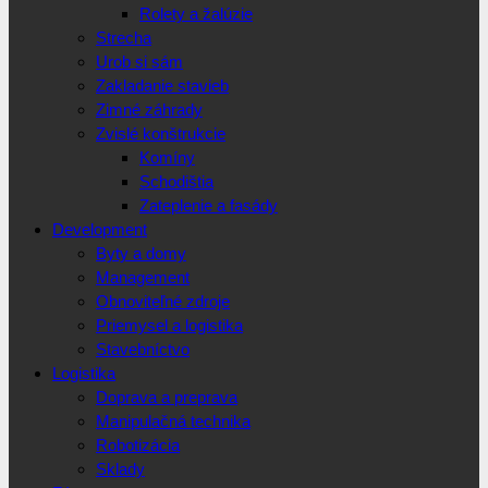
Rolety a žalúzie
Strecha
Urob si sám
Zakladanie stavieb
Zimné záhrady
Zvislé konštrukcie
Komíny
Schodištia
Zateplenie a fasády
Development
Byty a domy
Management
Obnoviteľné zdroje
Priemysel a logistika
Stavebníctvo
Logistika
Doprava a preprava
Manipulačná technika
Robotizácia
Sklady