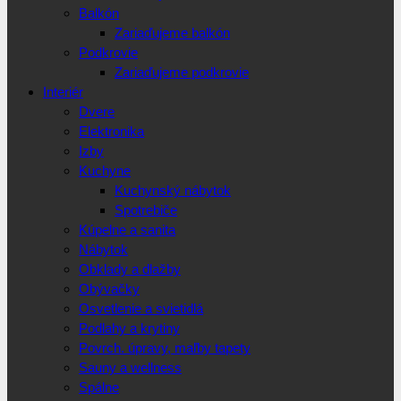
Balkón
Zariaďujeme balkón
Podkrovie
Zariaďujeme podkrovie
Interiér
Dvere
Elektronika
Izby
Kuchyne
Kuchynský nábytok
Spotrebiče
Kúpelne a sanita
Nábytok
Obklady a dlažby
Obývačky
Osvetlenie a svietidlá
Podlahy a krytiny
Povrch. úpravy, maľby tapety
Sauny a wellness
Spálne