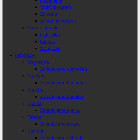
Osvetlenie
Vodný program
Záhrada
Záhradný nábytok
Šport a zdravie
Cyklistika
Fitness
Voľný čas
Inšpirácie
Obývačka
Zariaďujeme obývačku
Kuchyňa
Zariaďujeme kuchyňu
Kúpeľňa
Zariaďujeme kúpeľňu
Spálňa
Zariaďujeme spálňu
Terasa
Zariaďujeme terasu
Záhrada
Zariaďujeme záhradu