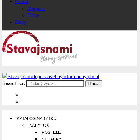
Fórum
Magazín
Firmy
Zľavy
Search for:
Stavajsnami.sk
Stavebníctvo, stavby, byty, domy a všetko o nich
KATALÓG NÁBYTKU
NÁBYTOK
POSTELE
SEDAČKY