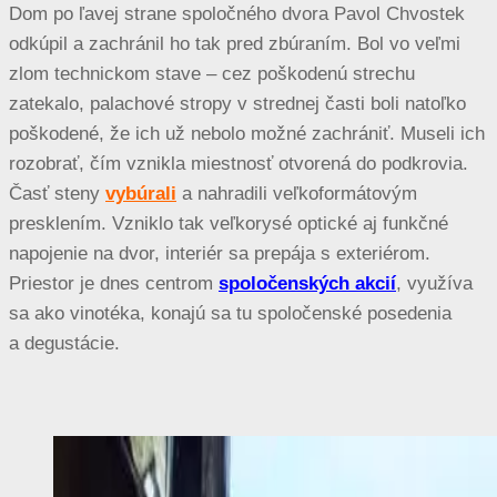
Dom po ľavej strane spoločného dvora Pavol Chvostek
odkúpil a zachránil ho tak pred zbúraním. Bol vo veľmi
zlom technickom stave – cez poškodenú strechu
zatekalo, palachové stropy v strednej časti boli natoľko
poškodené, že ich už nebolo možné zachrániť. Museli ich
rozobrať, čím vznikla miestnosť otvorená do podkrovia.
Časť steny
vybúrali
a nahradili veľkoformátovým
presklením. Vzniklo tak veľkorysé optické aj funkčné
napojenie na dvor, interiér sa prepája s exteriérom.
Priestor je dnes centrom
spoločenských akcií
, využíva
sa ako vinotéka, konajú sa tu spoločenské posedenia
a degustácie.