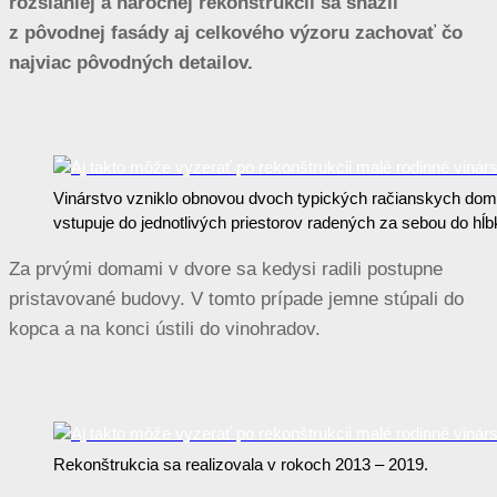
rozsiahlej a náročnej rekonštrukcii sa snažil
z pôvodnej fasády aj celkového výzoru zachovať čo
najviac pôvodných detailov.
Vinárstvo vzniklo obnovou dvoch typických račianskych domov
vstupuje do jednotlivých priestorov radených za sebou do h
Za prvými domami v dvore sa kedysi radili postupne
pristavované budovy. V tomto prípade jemne stúpali do
kopca a na konci ústili do vinohradov.
Rekonštrukcia sa realizovala v rokoch 2013 – 2019.