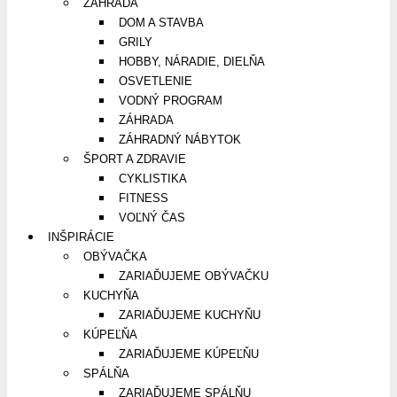
ZÁHRADA
DOM A STAVBA
GRILY
HOBBY, NÁRADIE, DIELŇA
OSVETLENIE
VODNÝ PROGRAM
ZÁHRADA
ZÁHRADNÝ NÁBYTOK
ŠPORT A ZDRAVIE
CYKLISTIKA
FITNESS
VOĽNÝ ČAS
INŠPIRÁCIE
OBÝVAČKA
ZARIAĎUJEME OBÝVAČKU
KUCHYŇA
ZARIAĎUJEME KUCHYŇU
KÚPEĽŇA
ZARIAĎUJEME KÚPEĽŇU
SPÁLŇA
ZARIAĎUJEME SPÁLŇU