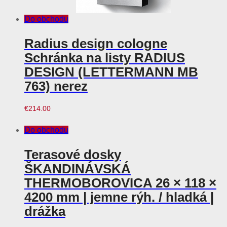
Do obchodu
Radius design cologne
Schránka na listy RADIUS
DESIGN (LETTERMANN MB
763) nerez
€
214.00
Do obchodu
Terasové dosky
ŠKANDINÁVSKÁ
THERMOBOROVICA 26 × 118 ×
4200 mm | jemne rýh. / hladká |
drážka