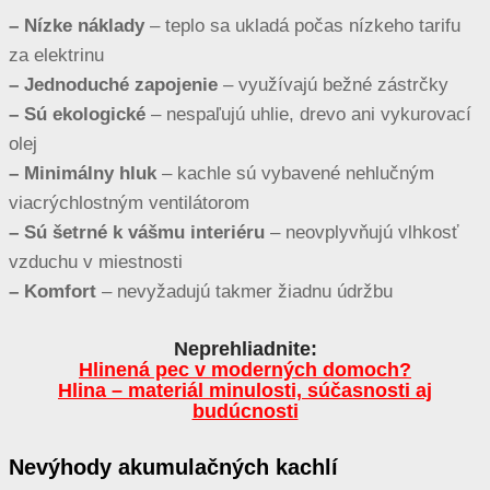
­­– Nízke náklady
­­– teplo sa ukladá počas nízkeho tarifu
za elektrinu
– Jednoduché zapojenie
– využívajú bežné zástrčky
– Sú ekologické
– nespaľujú uhlie, drevo ani vykurovací
olej
– Minimálny hluk
– kachle sú vybavené nehlučným
viacrýchlostným ventilátorom
– Sú šetrné k vášmu interiéru
– neovplyvňujú vlhkosť
vzduchu v miestnosti
– Komfort
– nevyžadujú takmer žiadnu údržbu
Neprehliadnite:
Hlinená pec v moderných domoch?
Hlina – materiál minulosti, súčasnosti aj
budúcnosti
Nevýhody akumulačných kachlí