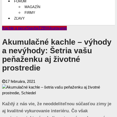
FÓRUM
MAGAZÍN
FIRMY
ZĽAVY
Kachle a pece
Stavba
TZB
Vykurovanie
Akumulačné kachle – výhody
a nevýhody: Šetria vašu
peňaženku aj životné
prostredie
17 februára, 2021
Každý z nás vie, že neoddeliteľnou súčasťou zimy je
aj kvalitné vykurovanie interiéru. Čo však