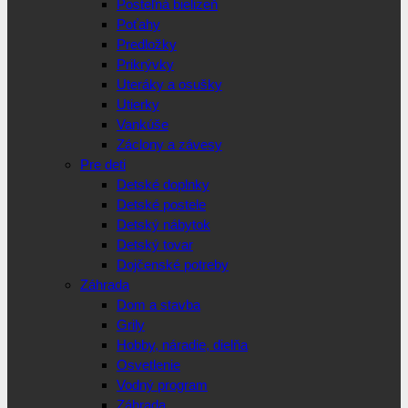
Posteľná bielizeň
Poťahy
Predložky
Prikrývky
Uteráky a osušky
Utierky
Vankúše
Záclony a závesy
Pre deti
Detské doplnky
Detské postele
Detský nábytok
Detský tovar
Dojčenské potreby
Záhrada
Dom a stavba
Grily
Hobby, náradie, dielňa
Osvetlenie
Vodný program
Záhrada