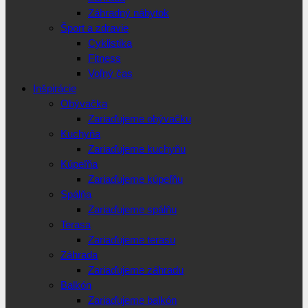
Záhradný nábytok
Šport a zdravie
Cyklistika
Fitness
Voľný čas
Inšpirácie
Obývačka
Zariaďujeme obývačku
Kuchyňa
Zariaďujeme kuchyňu
Kúpeľňa
Zariaďujeme kúpeľňu
Spálňa
Zariaďujeme spálňu
Terasa
Zariaďujeme terasu
Záhrada
Zariaďujeme záhradu
Balkón
Zariaďujeme balkón