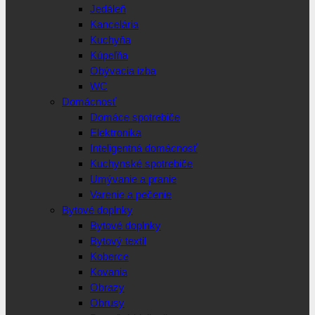
Jedáleň
Kancelária
Kuchyňa
Kúpeľňa
Obývacia izba
WC
Domácnosť
Domáce spotrebiče
Elektronika
Inteligentná domácnosť
Kuchynské spotrebiče
Umývanie a pranie
Varenie a pečenie
Bytové doplnky
Bytové doplnky
Bytový textil
Koberce
Kovania
Obrazy
Obrusy