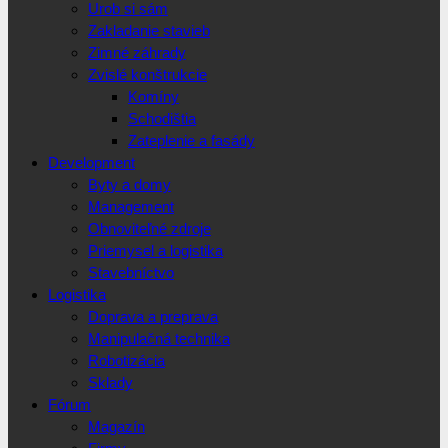
Urob si sám
Zakladanie stavieb
Zimné záhrady
Zvislé konštrukcie
Komíny
Schodištia
Zateplenie a fasády
Development
Byty a domy
Management
Obnoviteľné zdroje
Priemysel a logistika
Stavebníctvo
Logistika
Doprava a preprava
Manipulačná technika
Robotizácia
Sklady
Fórum
Magazín