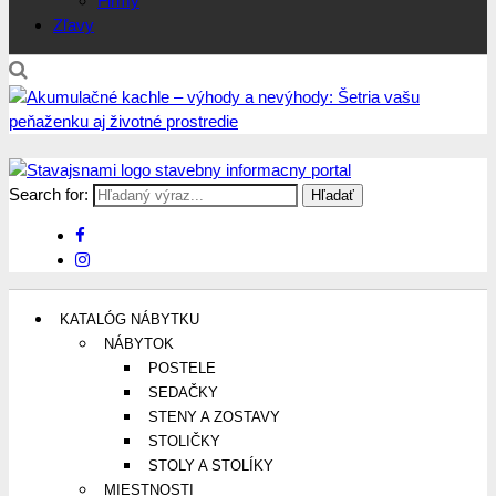
Firmy
Zľavy
Search for:
Stavajsnami.sk
Stavebníctvo, stavby, byty, domy a všetko o nich
KATALÓG NÁBYTKU
NÁBYTOK
POSTELE
SEDAČKY
STENY A ZOSTAVY
STOLIČKY
STOLY A STOLÍKY
MIESTNOSTI