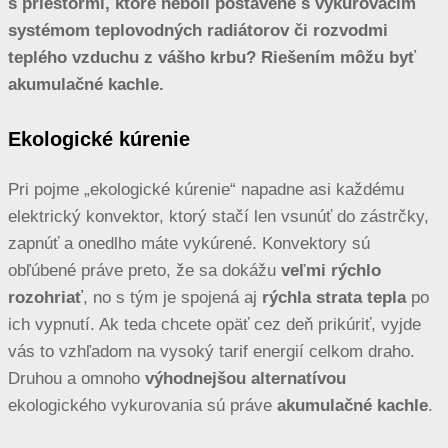
s priestormi, ktoré neboli postavené s vykurovacím
systémom teplovodných radiátorov či rozvodmi
teplého vzduchu z vášho krbu? Riešením môžu byť
akumulačné kachle.
Ekologické kúrenie
Pri pojme „ekologické kúrenie“ napadne asi každému
elektrický konvektor, ktorý stačí len vsunúť do zástrčky,
zapnúť a onedlho máte vykúrené. Konvektory sú
obľúbené práve preto, že sa dokážu
veľmi rýchlo
rozohriať
, no s tým je spojená aj
rýchla strata tepla
po
ich vypnutí. Ak teda chcete opäť cez deň prikúriť, vyjde
vás to vzhľadom na vysoký tarif energií celkom draho.
Druhou a omnoho
výhodnejšou alternatívou
ekologického vykurovania sú práve
akumulačné kachle
.