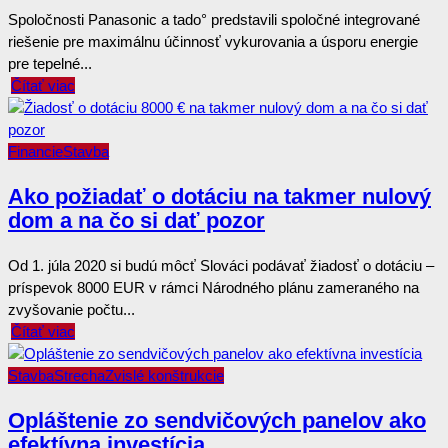
Spoločnosti Panasonic a tado° predstavili spoločné integrované
riešenie pre maximálnu účinnosť vykurovania a úsporu energie
pre tepelné...
Čítať viac
Financie
Stavba
Ako požiadať o dotáciu na takmer nulový
dom a na čo si dať pozor
Od 1. júla 2020 si budú môcť Slováci podávať žiadosť o dotáciu –
príspevok 8000 EUR v rámci Národného plánu zameraného na
zvyšovanie počtu...
Čítať viac
Stavba
Strecha
Zvislé konštrukcie
Opláštenie zo sendvičových panelov ako
efektívna investícia