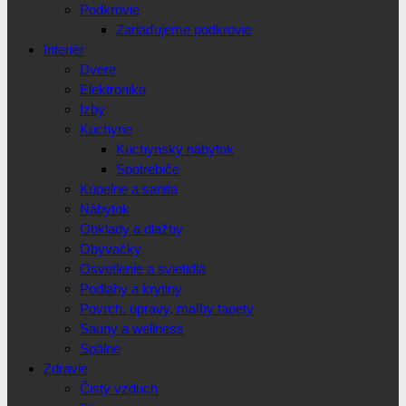
Podkrovie
Zariaďujeme podkrovie
Interiér
Dvere
Elektronika
Izby
Kuchyne
Kuchynský nábytok
Spotrebiče
Kúpelne a sanita
Nábytok
Obklady a dlažby
Obývačky
Osvetlenie a svietidlá
Podlahy a krytiny
Povrch. úpravy, maľby tapety
Sauny a wellness
Spálne
Zdravie
Čistý vzduch