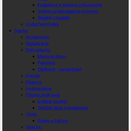
Podlahové a stenové vykurovanie
Solárne a fotovoltaické systémy
Tepelné čerpadlá
Vzduchotechnika
Stavba
Architektúra
Digitalizácia
Drevostavby
Masívne drevo
Panelové
Stlpikové – sendvičové
Energie
Financie
Hydroizolácie
Obytné podkrovia
Izolácie tepelné
Strešné okná a svetlovody
Okná
Rolety a žalúzie
Strecha