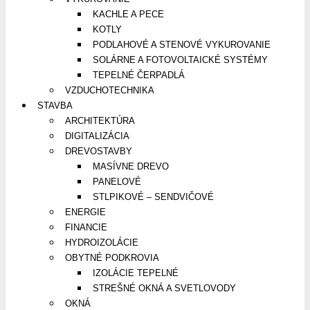
KACHLE A PECE
KOTLY
PODLAHOVÉ A STENOVÉ VYKUROVANIE
SOLÁRNE A FOTOVOLTAICKÉ SYSTÉMY
TEPELNÉ ČERPADLÁ
VZDUCHOTECHNIKA
STAVBA
ARCHITEKTÚRA
DIGITALIZÁCIA
DREVOSTAVBY
MASÍVNE DREVO
PANELOVÉ
STLPIKOVÉ – SENDVIČOVÉ
ENERGIE
FINANCIE
HYDROIZOLÁCIE
OBYTNÉ PODKROVIA
IZOLÁCIE TEPELNÉ
STREŠNÉ OKNÁ A SVETLOVODY
OKNÁ