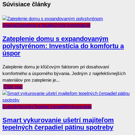
Súvisiace články
Stavba
Zateplenie a fasády
Zvislé konštrukcie
Zateplenie domu s expandovaným
polystyrénom: Investícia do komfortu a
úspor
Zateplenie domu je kľúčovým faktorom pri dosahovaní
komfortného a úsporného bývania. Jedným z najefektívnejších
materiálov pre zateplenie je...
Čítať viac
Exteriér
Novinky
Tepelné čerpadlá
Vykurovanie
Smart vykurovanie ušetrí majiteľom
tepelných čerpadiel pätinu spotreby