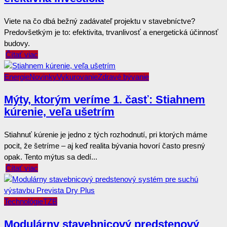
Viete na čo dbá bežný zadávateľ projektu v stavebníctve?
Predovšetkým je to: efektivita, trvanlivosť a energetická účinnosť
budovy.
Čítať viac
Energie
Novinky
Vykurovanie
Zdravé bývanie
Mýty, ktorým veríme 1. časť: Stiahnem
kúrenie, veľa ušetrím
Stiahnuť kúrenie je jedno z tých rozhodnutí, pri ktorých máme
pocit, že šetríme – aj keď realita bývania hovorí často presný
opak. Tento mýtus sa dedí...
Čítať viac
Technológie
TZB
Modulárny stavebnicový predstenový