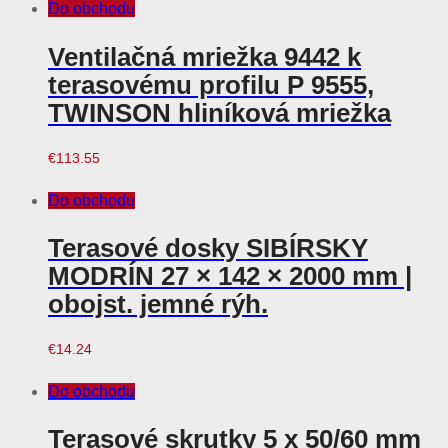
Do obchodu
Ventilačná mriežka 9442 k
terasovému profilu P 9555,
TWINSON hliníková mriežka
€
113.55
Do obchodu
Terasové dosky SIBÍRSKY
MODRÍN 27 × 142 × 2000 mm |
obojst. jemné rýh.
€
14.24
Do obchodu
Terasové skrutky 5 x 50/60 mm