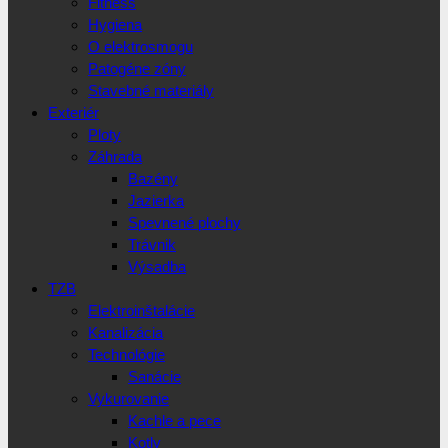
Fitness
Hygiena
O elektrosmogu
Patogéne zóny
Stavebné materiály
Exteriér
Ploty
Záhrada
Bazény
Jazierka
Spevnené plochy
Trávnik
Výsadba
TZB
Elektroinštalácie
Kanalizácia
Technológie
Sanácie
Vykurovanie
Kachle a pece
Kotly