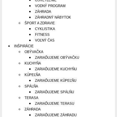
OSVETLENIE
VODNÝ PROGRAM
ZÁHRADA
ZÁHRADNÝ NÁBYTOK
ŠPORT A ZDRAVIE
CYKLISTIKA
FITNESS
VOĽNÝ ČAS
INŠPIRÁCIE
OBÝVAČKA
ZARIAĎUJEME OBÝVAČKU
KUCHYŇA
ZARIAĎUJEME KUCHYŇU
KÚPEĽŇA
ZARIAĎUJEME KÚPEĽŇU
SPÁLŇA
ZARIAĎUJEME SPÁLŇU
TERASA
ZARIAĎUJEME TERASU
ZÁHRADA
ZARIAĎUJEME ZÁHRADU