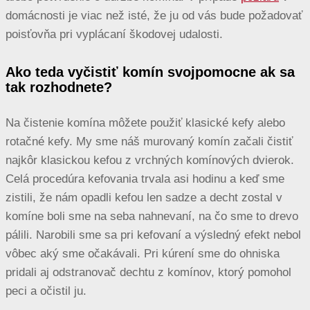
domácnosti je viac než isté, že ju od vás bude požadovať
poisťovňa pri vyplácaní škodovej udalosti.
Ako teda vyčistiť komín svojpomocne ak sa
tak rozhodnete?
Na čistenie komína môžete použiť klasické kefy alebo
rotačné kefy. My sme náš murovaný komín začali čistiť
najkôr klasickou kefou z vrchných komínových dvierok.
Celá procedúra kefovania trvala asi hodinu a keď sme
zistili, že nám opadli kefou len sadze a decht zostal v
komíne boli sme na seba nahnevaní, na čo sme to drevo
pálili. Narobili sme sa pri kefovaní a výsledný efekt nebol
vôbec aký sme očakávali. Pri kúrení sme do ohniska
pridali aj odstranovač dechtu z komínov, ktorý pomohol
peci a očistil ju.