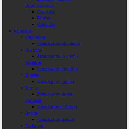
Šport a zdravie
Cyklistika
Fitness
Voľný čas
Inšpirácie
Obývačka
Zariaďujeme obývačku
Kuchyňa
Zariaďujeme kuchyňu
Kúpeľňa
Zariaďujeme kúpeľňu
Spálňa
Zariaďujeme spálňu
Terasa
Zariaďujeme terasu
Záhrada
Zariaďujeme záhradu
Balkón
Zariaďujeme balkón
Podkrovie