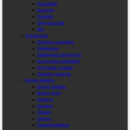
Kancelária
Kuchyňa
Kúpeľňa
Obývacia izba
WC
Domácnosť
Domáce spotrebiče
Elektronika
Inteligentná domácnosť
Kuchynské spotrebiče
Umývanie a pranie
Varenie a pečenie
Bytové doplnky
Bytové doplnky
Bytový textil
Koberce
Kovania
Obrazy
Obrusy
Posteľná bielizeň