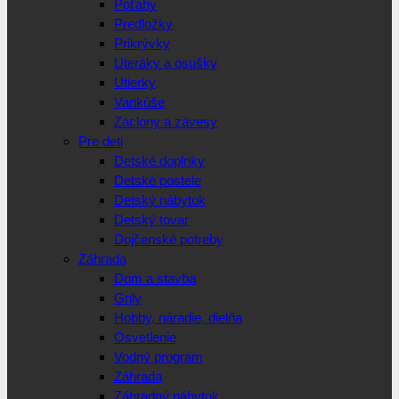
Poťahy
Predložky
Prikrývky
Uteráky a osušky
Utierky
Vankúše
Záclony a závesy
Pre deti
Detské doplnky
Detské postele
Detský nábytok
Detský tovar
Dojčenské potreby
Záhrada
Dom a stavba
Grily
Hobby, náradie, dielňa
Osvetlenie
Vodný program
Záhrada
Záhradný nábytok