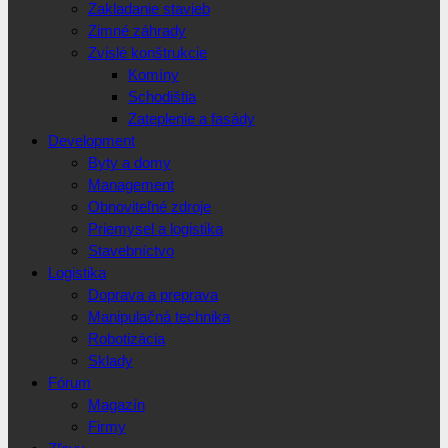
Zakladanie stavieb
Zimné záhrady
Zvislé konštrukcie
Komíny
Schodištia
Zateplenie a fasády
Development
Byty a domy
Management
Obnoviteľné zdroje
Priemysel a logistika
Stavebníctvo
Logistika
Doprava a preprava
Manipulačná technika
Robotizácia
Sklady
Fórum
Magazín
Firmy