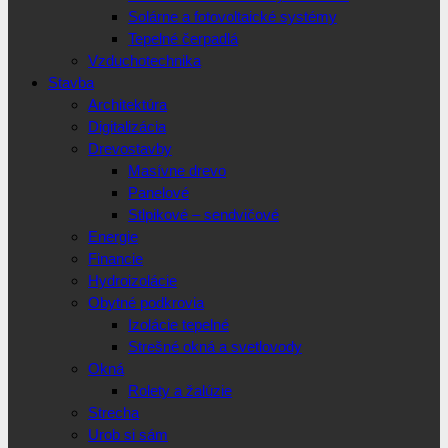
Solárne a fotovoltaické systémy
Tepelné čerpadlá
Vzduchotechnika
Stavba
Architektúra
Digitalizácia
Drevostavby
Masívne drevo
Panelové
Stlpikové – sendvičové
Energie
Financie
Hydroizolácie
Obytné podkrovia
Izolácie tepelné
Strešné okná a svetlovody
Okná
Rolety a žalúzie
Strecha
Urob si sám