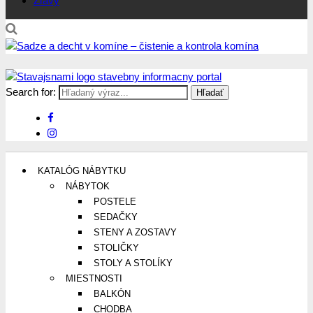
Zľavy
Search for:
Stavajsnami.sk
Stavebníctvo, stavby, byty, domy a všetko o nich
KATALÓG NÁBYTKU
NÁBYTOK
POSTELE
SEDAČKY
STENY A ZOSTAVY
STOLIČKY
STOLY A STOLÍKY
MIESTNOSTI
BALKÓN
CHODBA