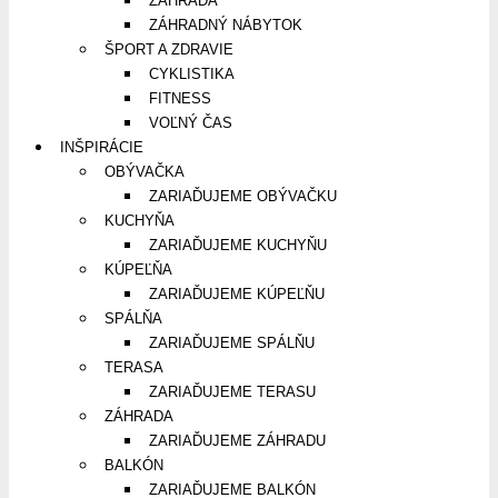
ZÁHRADA
ZÁHRADNÝ NÁBYTOK
ŠPORT A ZDRAVIE
CYKLISTIKA
FITNESS
VOĽNÝ ČAS
INŠPIRÁCIE
OBÝVAČKA
ZARIAĎUJEME OBÝVAČKU
KUCHYŇA
ZARIAĎUJEME KUCHYŇU
KÚPEĽŇA
ZARIAĎUJEME KÚPEĽŇU
SPÁLŇA
ZARIAĎUJEME SPÁLŇU
TERASA
ZARIAĎUJEME TERASU
ZÁHRADA
ZARIAĎUJEME ZÁHRADU
BALKÓN
ZARIAĎUJEME BALKÓN