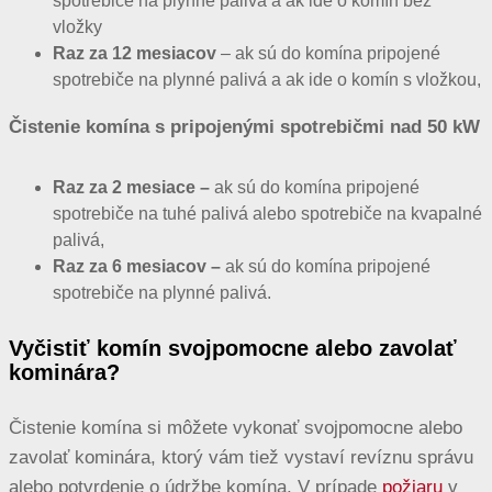
spotrebiče na plynné palivá a ak ide o komín bez
vložky
Raz za 12 mesiacov
– ak sú do komína pripojené
spotrebiče na plynné palivá a ak ide o komín s vložkou,
Čistenie komína s pripojenými spotrebičmi nad 50 kW
Raz za 2 mesiace –
ak sú do komína pripojené
spotrebiče na tuhé palivá alebo spotrebiče na kvapalné
palivá,
Raz za 6 mesiacov –
ak sú do komína pripojené
spotrebiče na plynné palivá.
Vyčistiť komín svojpomocne alebo zavolať
kominára?
Čistenie komína si môžete vykonať svojpomocne alebo
zavolať kominára, ktorý vám tiež vystaví revíznu správu
alebo potvrdenie o údržbe komína. V prípade
požiaru
v