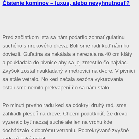
Čistenie komínov – luxus, alebo nevyhnutnosť?
Pred začiatkom leta sa nám podarilo zohnať guľatinu
suchého smrekového dreva. Boli sme radi keď nám ho
doviezli. Guľatina sa nakálala a narezala na 40 cm kláty
a poukladala do pivnice aby sa jej zmestilo čo najviac.
Zvyšok zostal naukladaný v metrovici na dvore. V pivnici
sa stále vetralo. No keď začala sezóna vykurovania
ostali sme nemilo prekvapení čo sa nám stalo.
Po minutí prvého radu keď sa odokryl druhý rad, sme
zahliadli pleseň na dreve. Chcem podotknúť, že drevo
vyzeralo byť naozaj suché ale len na vrchu kde
dochádzalo k dobrému vetraniu. Poprekrývané zvyšné
rady už také neboli.