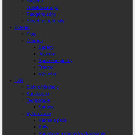
Hygiena
O elektrosmogu
Patogéne zóny
Stavebné materiály
Exteriér
Ploty
Záhrada
Bazény
Jazierka
Spevnené plochy
Trávnik
Výsadba
TZB
Elektroinštalácie
Kanalizácia
Technológie
Sanácie
Vykurovanie
Kachle a pece
Kotly
Podlahové a stenové vykurovanie