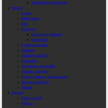
Zariaďujeme podkrovie
Interiér
Dvere
Elektronika
Izby
Kuchyne
Kuchynský nábytok
Spotrebiče
Kúpelne a sanita
Nábytok
Obklady a dlažby
Obývačky
Osvetlenie a svietidlá
Podlahy a krytiny
Povrch. úpravy, maľby tapety
Sauny a wellness
Spálne
Zdravie
Čistý vzduch
Fitness