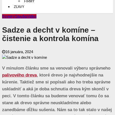
FIRMY
ZĽAVY
Komíny
Stavba
Video
Sadze a decht v komíne –
čistenie a kontrola komína
16 januára, 2024
V minulom článku sme sa venovali výberu správneho
palivového dreva
, ktoré drevo je najvhodnejšie na
kúrenie. Taktiež sme si popísali ako ho treba správne
uskladniť a aká je doba schnutia dreva kým skončí v
peci. V tomto článku sa budeme venovať tomu čo sa
stane ak drevo správne neuskladníme alebo
zanedbáme dĺžku sušenia. Nám sa to tak stalo v našej