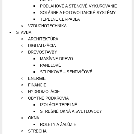
PODLAHOVÉ A STENOVÉ VYKUROVANIE
SOLÁRNE A FOTOVOLTAICKÉ SYSTÉMY
TEPELNÉ ČERPADLÁ
VZDUCHOTECHNIKA
STAVBA
ARCHITEKTÚRA
DIGITALIZÁCIA
DREVOSTAVBY
MASÍVNE DREVO
PANELOVÉ
STLPIKOVÉ – SENDVIČOVÉ
ENERGIE
FINANCIE
HYDROIZOLÁCIE
OBYTNÉ PODKROVIA
IZOLÁCIE TEPELNÉ
STREŠNÉ OKNÁ A SVETLOVODY
OKNÁ
ROLETY A ŽALÚZIE
STRECHA