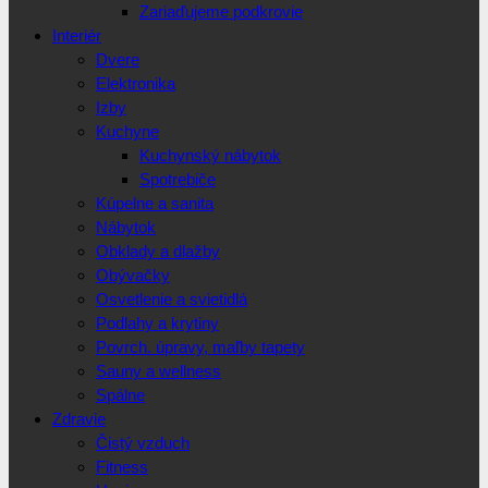
Zariaďujeme podkrovie
Interiér
Dvere
Elektronika
Izby
Kuchyne
Kuchynský nábytok
Spotrebiče
Kúpelne a sanita
Nábytok
Obklady a dlažby
Obývačky
Osvetlenie a svietidlá
Podlahy a krytiny
Povrch. úpravy, maľby tapety
Sauny a wellness
Spálne
Zdravie
Čistý vzduch
Fitness