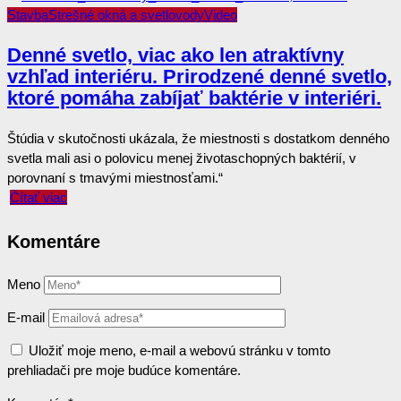
Stavba
Strešné okná a svetlovody
Video
Denné svetlo, viac ako len atraktívny
vzhľad interiéru. Prirodzené denné svetlo,
ktoré pomáha zabíjať baktérie v interiéri.
Štúdia v skutočnosti ukázala, že miestnosti s dostatkom denného
svetla mali asi o polovicu menej životaschopných baktérií, v
porovnaní s tmavými miestnosťami.“
Čítať viac
Komentáre
Meno
E-mail
Uložiť moje meno, e-mail a webovú stránku v tomto
prehliadači pre moje budúce komentáre.