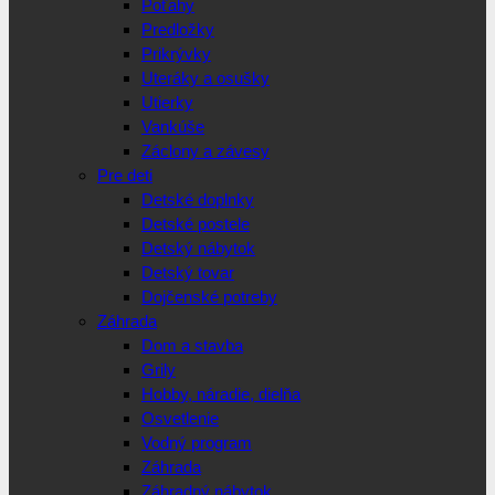
Poťahy
Predložky
Prikrývky
Uteráky a osušky
Utierky
Vankúše
Záclony a závesy
Pre deti
Detské doplnky
Detské postele
Detský nábytok
Detský tovar
Dojčenské potreby
Záhrada
Dom a stavba
Grily
Hobby, náradie, dielňa
Osvetlenie
Vodný program
Záhrada
Záhradný nábytok