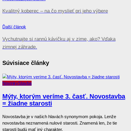
Kvalitný koberec – na čo myslieť pri jeho výbere
Ďalší článok
Vychutnajte si rannú kávičku aj v zime, ako? Vďaka
zimnej záhrade.
Súvisiace články
Novinky
Stavba
Mýty, ktorým veríme 3. časť. Novostavba
= žiadne starosti
Novostavba je v našich hlavách synonymom pokoja. Lenže
novostavba neznamená nulové starosti. Znamená len, že tie
starosti budú mať iný charakter.