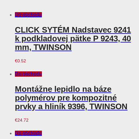
Do obchodu
CLICK SYTÉM Nadstavec 9241
k podkladovej pätke P 9243, 40
mm, TWINSON
€
0.52
Do obchodu
Montážne lepidlo na báze
polymérov pre kompozitné
prvky a hliník 9396, TWINSON
€
24.72
Do obchodu