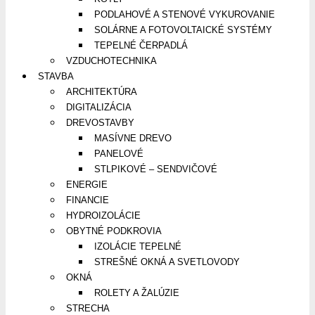
PODLAHOVÉ A STENOVÉ VYKUROVANIE
SOLÁRNE A FOTOVOLTAICKÉ SYSTÉMY
TEPELNÉ ČERPADLÁ
VZDUCHOTECHNIKA
STAVBA
ARCHITEKTÚRA
DIGITALIZÁCIA
DREVOSTAVBY
MASÍVNE DREVO
PANELOVÉ
STLPIKOVÉ – SENDVIČOVÉ
ENERGIE
FINANCIE
HYDROIZOLÁCIE
OBYTNÉ PODKROVIA
IZOLÁCIE TEPELNÉ
STREŠNÉ OKNÁ A SVETLOVODY
OKNÁ
ROLETY A ŽALÚZIE
STRECHA