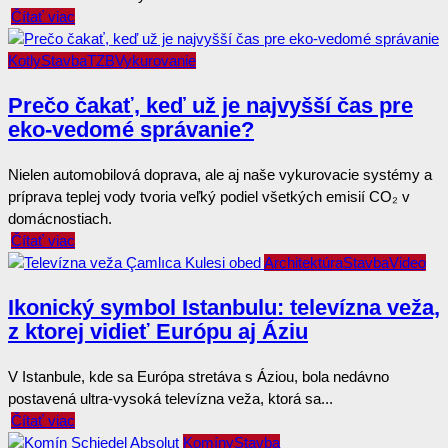
Čítať viac
Kotly
Stavba
TZB
Vykurovanie
Prečo čakať, keď už je najvyšší čas pre
eko-vedomé správanie?
Nielen automobilová doprava, ale aj naše vykurovacie systémy a
príprava teplej vody tvoria veľký podiel všetkých emisií CO₂ v
domácnostiach.
Čítať viac
Architektúra
Stavba
Video
Ikonický symbol Istanbulu: televízna veža,
z ktorej vidieť Európu aj Áziu
V Istanbule, kde sa Európa stretáva s Áziou, bola nedávno
postavená ultra-vysoká televízna veža, ktorá sa...
Čítať viac
Komíny
Stavba