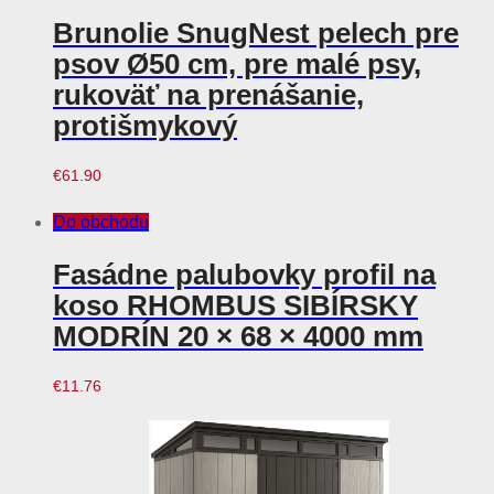
Brunolie SnugNest pelech pre
psov Ø50 cm, pre malé psy,
rukoväť na prenášanie,
protišmykový
€
61.90
Do obchodu
Fasádne palubovky profil na
koso RHOMBUS SIBÍRSKY
MODRÍN 20 × 68 × 4000 mm
€
11.76