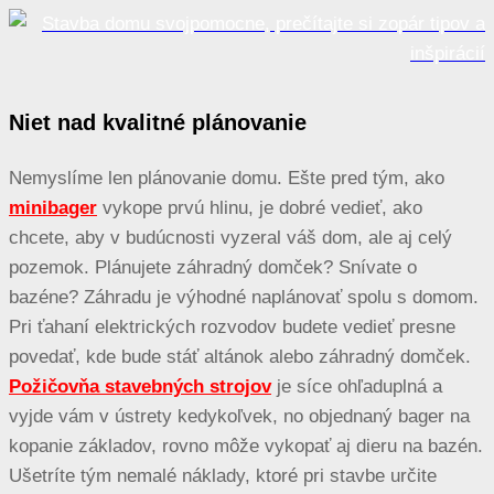
Niet nad kvalitné plánovanie
Nemyslíme len plánovanie domu. Ešte pred tým, ako
minibager
vykope prvú hlinu, je dobré vedieť, ako
chcete, aby v budúcnosti vyzeral váš dom, ale aj celý
pozemok. Plánujete záhradný domček? Snívate o
bazéne? Záhradu je výhodné naplánovať spolu s domom.
Pri ťahaní elektrických rozvodov budete vedieť presne
povedať, kde bude stáť altánok alebo záhradný domček.
Požičovňa stavebných strojov
je síce ohľaduplná a
vyjde vám v ústrety kedykoľvek, no objednaný bager na
kopanie základov, rovno môže vykopať aj dieru na bazén.
Ušetríte tým nemalé náklady, ktoré pri stavbe určite