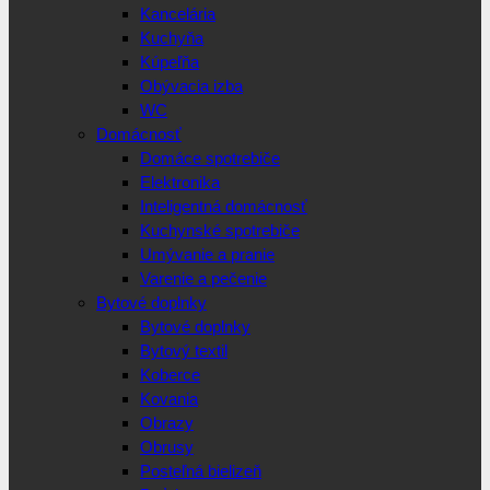
Kancelária
Kuchyňa
Kúpeľňa
Obývacia izba
WC
Domácnosť
Domáce spotrebiče
Elektronika
Inteligentná domácnosť
Kuchynské spotrebiče
Umývanie a pranie
Varenie a pečenie
Bytové doplnky
Bytové doplnky
Bytový textil
Koberce
Kovania
Obrazy
Obrusy
Posteľná bielizeň