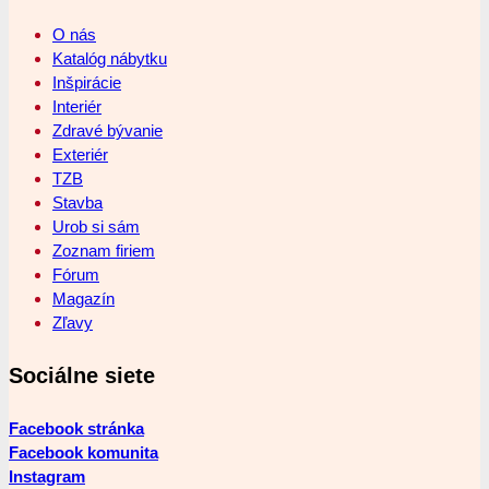
O nás
Katalóg nábytku
Inšpirácie
Interiér
Zdravé bývanie
Exteriér
TZB
Stavba
Urob si sám
Zoznam firiem
Fórum
Magazín
Zľavy
Sociálne siete
Facebook stránka
Facebook komunita
Instagram