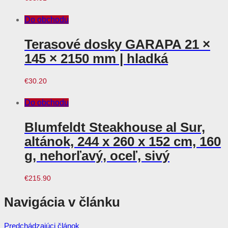
Do obchodu
Terasové dosky GARAPA 21 ×
145 × 2150 mm | hladká
€
30.20
Do obchodu
Blumfeldt Steakhouse al Sur,
altánok, 244 x 260 x 152 cm, 160
g, nehorľavý, oceľ, sivý
€
215.90
Navigácia v článku
Predchádzajúci článok