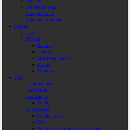
Hygiena
O elektrosmogu
Patogéne zóny
Stavebné materiály
Exteriér
Ploty
Záhrada
Bazény
Jazierka
Spevnené plochy
Trávnik
Výsadba
TZB
Elektroinštalácie
Kanalizácia
Technológie
Sanácie
Vykurovanie
Kachle a pece
Kotly
Podlahové a stenové vykurovanie