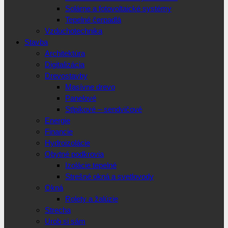
Solárne a fotovoltaické systémy
Tepelné čerpadlá
Vzduchotechnika
Stavba
Architektúra
Digitalizácia
Drevostavby
Masívne drevo
Panelové
Stlpikové – sendvičové
Energie
Financie
Hydroizolácie
Obytné podkrovia
Izolácie tepelné
Strešné okná a svetlovody
Okná
Rolety a žalúzie
Strecha
Urob si sám