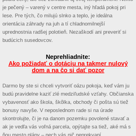
je pečený – varený v centre mesta, iný hľadá pokoj pri
lese. Pre tých, čo milujú slnko a teplo, je ideálna
orientácia záhrady na juh a tí chladnomilnejší
uprednostnia radšej polotieň. Nezaškodí ani preveriť si
budúcich susedovcov.
Neprehliadnite:
Ako požiadať o dotáciu na takmer nulový
dom a na čo si dať pozor
Darmo by ste si chceli vytvoriť oázu pokoja, keď vám ju
budú pravidelne kaziť zlé medziľudské vzťahy. Občianska
vybavenosť ako škola, škôlka, obchody či pošta sú tiež
bonusy navyše. V neposlednom rade si na úrade
skontrolujte, či je na danom pozemku povolené stavať a
ak je vedľa vás voľná parcela, opýtajte sa tiež, aké má s
ňou mesto plány – nech vás nič neprekvapí.