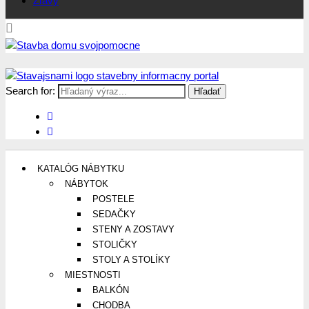
Zľavy
Search for:
Stavajsnami.sk
Stavebníctvo, stavby, byty, domy a všetko o nich
KATALÓG NÁBYTKU
NÁBYTOK
POSTELE
SEDAČKY
STENY A ZOSTAVY
STOLIČKY
STOLY A STOLÍKY
MIESTNOSTI
BALKÓN
CHODBA