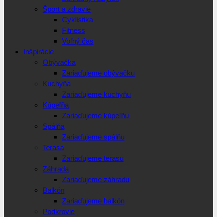
Šport a zdravie
Cyklistika
Fitness
Voľný čas
Inšpirácie
Obývačka
Zariaďujeme obývačku
Kuchyňa
Zariaďujeme kuchyňu
Kúpeľňa
Zariaďujeme kúpeľňu
Spálňa
Zariaďujeme spálňu
Terasa
Zariaďujeme terasu
Záhrada
Zariaďujeme záhradu
Balkón
Zariaďujeme balkón
Podkrovie