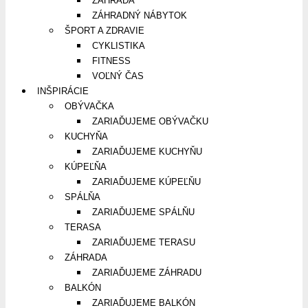
ZÁHRADA
ZÁHRADNÝ NÁBYTOK
ŠPORT A ZDRAVIE
CYKLISTIKA
FITNESS
VOĽNÝ ČAS
INŠPIRÁCIE
OBÝVAČKA
ZARIAĎUJEME OBÝVAČKU
KUCHYŇA
ZARIAĎUJEME KUCHYŇU
KÚPEĽŇA
ZARIAĎUJEME KÚPEĽŇU
SPÁLŇA
ZARIAĎUJEME SPÁLŇU
TERASA
ZARIAĎUJEME TERASU
ZÁHRADA
ZARIAĎUJEME ZÁHRADU
BALKÓN
ZARIAĎUJEME BALKÓN