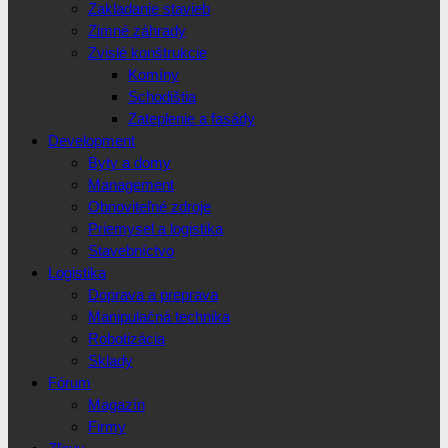
Zakladanie stavieb
Zimné záhrady
Zvislé konštrukcie
Komíny
Schodištia
Zateplenie a fasády
Development
Byty a domy
Management
Obnoviteľné zdroje
Priemysel a logistika
Stavebníctvo
Logistika
Doprava a preprava
Manipulačná technika
Robotizácia
Sklady
Fórum
Magazín
Firmy