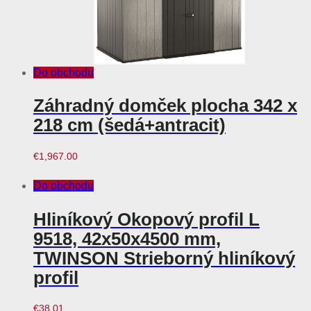
Do obchodu
Záhradný domček plocha 342 x
218 cm (šedá+antracit)
€
1,967.00
Do obchodu
Hliníkový Okopový profil L
9518, 42x50x4500 mm,
TWINSON Strieborný hliníkový
profil
€
38.01